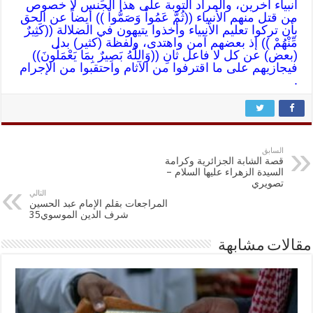
أنبياء آخرين، والمراد التوبة على هذا الجنس لا خصوص
من قتل منهم الأنبياء ((ثُمَّ عَمُواْ وَصَمُّواْ )) أيضاً عن الحق
بأن تركوا تعليم الأنبياء وأخذوا يتيهون في الضلالة ((كَثِيرٌ
مِّنْهُمْ )) إذ بعضهم آمن واهتدى، ولفظة (كثير) بدل
(بعض) عن كل لا فاعل ثانِ ((وَاللّهُ بَصِيرٌ بِمَا يَعْمَلُونَ))
فيجازيهم على ما اقترفوا من الآثام واحتقبوا من الإجرام
.
السابق
قصة الشابة الجزائرية وكرامة
السيدة الزهراء عليها السلام –
تصويري
التالي
المراجعات بقلم الإمام عبد الحسين
شرف الدين الموسوي35
مقالات مشابهة