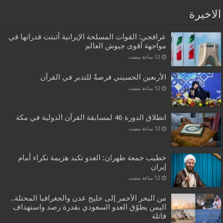
الاخيرة
عراقجي: القوات المسلحة الإيرانية أثبتت قدراتها في
مواجهة أقوى جيوش العالم
الأربعين الحسيني فرصةٌ للتدبر في القرآن
انطلاق الدورة 46 لمسابقة القرآن الدولية في مكة
خطيب جمعة طهران: العدو تكبد هزيمة نكراء أمام
إيران
من البحر الأحمر إلى خليج عدن والجغرافيا المحتلة..
اليمن يطوّق العدو السعودي بقدرة رصد واستهداف
قاتلة