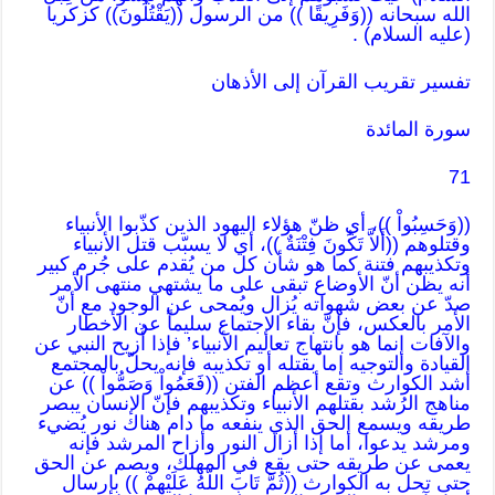
الله سبحانه ((وَفَرِيقًا )) من الرسول ((يَقْتُلُونَ)) كزكريا
(عليه السلام) .
تفسير تقريب القرآن إلى الأذهان
سورة المائدة
71
((وَحَسِبُواْ ))، أي ظنّ هؤلاء اليهود الذين كذّبوا الأنبياء
وقتلوهم ((أَلاَّ تَكُونَ فِتْنَةٌ ))، أي لا يسبّب قتل الأنبياء
وتكذيبهم فتنة كما هو شأن كل من يُقدم على جُرم كبير
أنه يظن أنّ الأوضاع تبقى على ما يشتهي منتهى الأمر
صدّ عن بعض شهواته يُزال ويُمحى عن الوجود مع أنّ
الأمر بالعكس، فإنّ بقاء الإجتماع سليماً عن الأخطار
والآفات إنما هو بانتهاج تعاليم الأنبياء’ فإذا أُزيح النبي عن
القيادة والتوجيه إما بقتله أو تكذيبه فإنه يحلّ بالمجتمع
أشد الكوارث وتقع أعظم الفتن ((فَعَمُواْ وَصَمُّواْ )) عن
مناهج الرُشد بقتلهم الأنبياء وتكذيبهم فإنّ الإنسان يبصر
طريقه ويسمع الحق الذي ينفعه ما دام هناك نور يُضيء
ومرشد يدعوا، أما إذا أزال النور وأزاح المرشد فإنه
يعمى عن طريقه حتى يقع في المهلك، ويصم عن الحق
حتى تحل به الكوارث ((ثُمَّ تَابَ اللّهُ عَلَيْهِمْ )) بإرسال