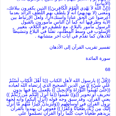
(الأبيات)
((إِنَّ اللّهَ لاَ يَهْدِي الْقَوْمَ الْكَافِرِينَ)) الذين يكفرون ببلاغك،
ومعنى (لا يهديهم) أنه لا يلطف بهم اللُطف الزائد بعدما
أعرضوا عن الحق عناداً واستكءاراً، ولعلّ الإرتباط بين
الآية وطرفيها أنه كما أنّ الناس مأمورون بالقبول
الرسول مأمور بالبلاغ، مع تلطيف جو الكلام، بتغيير
الإسلوب في وسط المطلب، تفنّناً في البلاغ وتنشيطاً
للأذهان كما تقدّم في آيات أُخر متشابهة .
تفسير تقريب القرآن إلى الأذهان
سورة المائدة
68
((قُلْ )) يارسول الله لأهل الكتاب ((يَا أَهْلَ الْكِتَابِ لَسْتُمْ
عَلَى شَيْءٍ )) من الدين الصحيح الذي إرتضاه الله لعباده
((حَتَّىَ تُقِيمُواْ التَّوْرَاةَ وَالإِنجِيلَ )) بالعمل بما فيها بدون
تحريف أو تحوير ((وَ)) تقيموا ((مَا أُنزِلَ إِلَيْكُم مِّن رَّبِّكُمْ ))
يعني القرآن، وقد سبق وجه قوله (أنزل إليكم) وأنه لجهة
نزول القرآن في أوساطهم ((وَلَيَزِيدَنَّ كَثِيرًا مِّنْهُم مَّا أُنزِلَ
إِلَيْكَ مِن رَّبِّكَ طُغْيَانًا وَكُفْرًا )) فعوض أن يهتدوا بالقرآن
يزيدهم طغياناً حيث كلما رأوا القرآن تصمّموا على