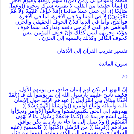
النجاة والثواب بل ((مَنْ آمَنَ)) منهم ((بِاللّهِ وَالْيَوْمِ الآخِرِ
)) إيماناً حقيقياً من القلب لا يشوبه شرك ونحوه ((وعَمِلَ
صَالِحًا ))، أي عمل عملاً صالحاً ((فَلاَ خَوْفٌ عَلَيْهِمْ وَلاَ هُمْ
يَحْزَنُونَ)) لا في الدنيا ولا في الآخرة، أما في الآخرة
فواضح، وأما في الدنيا فلأنّ الخوف الحقيقي والحزن
الواقعي هو الذي لا يُرجى دفعه وتداركه، بينما خوف
هؤلاء وحزنهم ليس كذلك فإنّ خوف المؤمن ليس
كخوف الكافر وكذلك بالنسبة إلى الحزن .
تفسير تقريب القرآن إلى الأذهان
سورة المائدة
70
إنّ اليهود لم يكن لهم إيمان صادق من يومهم الأول،
فكيف تأسَ عليهم يارسول الله إن لم يؤمنوا بك فـ ((لَقَدْ
أَخَذْنَا مِيثَاقَ بَنِي إِسْرَائِيلَ )) عهدهم الأكيد حول الإيمان
بالله وأنبيائه وإتّباع أوامره ((وَأَرْسَلْنَا إِلَيْهِمْ رُسُلاً ))
يهدوهم إلى الحق لكنهم نقضوا وخالفوا الأوامر وتجرّأوا
على أبشع جريمة فـ ((كُلَّمَا جَاءهُمْ رَسُولٌ بِمَا لاَ تَهْوَى
أَنْفُسُهُمْ )) ولا تميل إلى ما جاء به بأن لم يكن يوافق
مرادهم ((فَرِيقًا )) من الرُسُل ((كَذَّبُواْ )) كالمسيح (عليه
السلام) حيث نسبوهم إلى الكذب وأنهم ليسوا من قِبَل