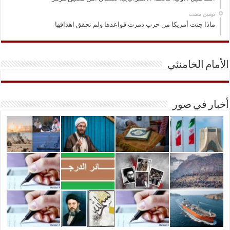
‏يومين مضت
ماذا جنت أمريكا من حرب دمرت قواعدها ولم تحقق اهدافها
الأمام الخامنئي
أخبار في صور