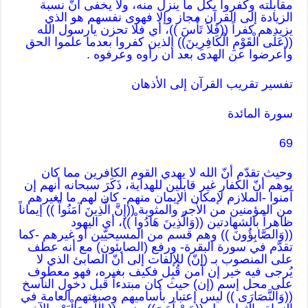
مقابلته وكفروا بكل ما ينزل منه، ولا يخفى أنّ نسبة
الزيادة إلى القرآن مجاز وإلا فهوى نفسهم هو الذي
يزيدهم كفراً ((فَلاَ تَأْسَ ))، أي فلا تحزن يارسول الله
((عَلَى الْقَوْمِ الْكَافِرِينَ)) الذين كفروا بعدما علموا الحق
وأعرضوا عن الهدى بعد أن رأوه وعرفوه .
تفسير تقريب القرآن إلى الأذهان
سورة المائدة
69
وحيث تقدّم أنّ الله لا يهدي القوم الكافرين مما كان
يوهم أنّ الكفار غير قابلين للهداية، ذَكَرَ سبحانه أنهم إن
آمنوا -الملازم لإمكان الإيمان منهم- كان لهم ما لغيرهم
من المؤمنين من الأجر والمثوبة ((إِنَّ الَّذِينَ آمَنُواْ )) إيماناً
ظاهراً بالشهادتين ((وَالَّذِينَ هَادُواْ ))، أي اليهود
((وَالصَّابِؤُونَ )) وهم قسم من المسيحيّين أو غيرهم -كما
تقدّم في سورة البقرة- ورفع (الصابئون) مع أنه عطف
على المنصوب بـ (إنّ) للإلفات إلى أنّ الصابئ الذي لا
يُرجى فيه خير إن آمن قُبِل فكيف بغيره، فهو معطوف
على محل إسم (إن) حيث كان مبتدءاً قبل دخول الناسخ
((وَالنَّصَارَى )) ليس إعتبار بأساميهم وصبغتهم العامة في