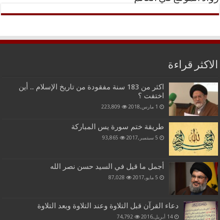
الاكثر قراءة
اكثر من 183 سنة مفقودة من تاريخ الإسلام .. أين
اختفت ؟
1 مارس,2018
223,809
طريقة ختم سورة يس المباركة
5 سبتمبر,2017
93,865
أجمل ما قيل في السيد حسن نصر الله
5 مايو,2017
87,028
دعاء القرآن قبل التلاوة وعند التلاوة وبعد التلاوة
14 أبريل,2016
74,792