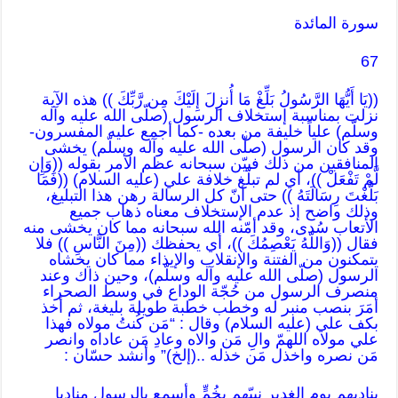
سورة المائدة
67
((يَا أَيُّهَا الرَّسُولُ بَلِّغْ مَا أُنزِلَ إِلَيْكَ مِن رَّبِّكَ )) هذه الآية
نزلت بمناسبة إستخلاف الرسول (صلّى الله عليه وآله
وسلّم) علياً خليفة من بعده -كما أجمع عليه المفسرون-
وقد كان الرسول (صلّى الله عليه وآله وسلّم) يخشى
المنافقين من ذلك فبيّن سبحانه عظم الأمر بقوله ((وَإِن
لَّمْ تَفْعَلْ ))، أي لم تبلّغ خلافة علي (عليه السلام) ((فَمَا
بَلَّغْتَ رِسَالَتَهُ )) حتى أنّ كل الرسالة رهن هذا التبليغ،
وذلك واضح إذ عدم الإستخلاف معناه ذهاب جميع
الأتعاب سُدى، وقد أمّنه الله سبحانه مما كان يخشى منه
فقال ((وَاللّهُ يَعْصِمُكَ ))، أي يحفظك ((مِنَ النَّاسِ )) فلا
يتمكنون من الفتنة والإنقلاب والإيذاء مما كان يخشاه
الرسول (صلّى الله عليه وآله وسلّم)، وحين ذاك وعند
منصرف الرسول من حُجّة الوداع في وسط الصحراء
أمَرَ بنصب منبر له وخطب خطبة طويلة بليغة، ثم أخذ
بكف علي (عليه السلام) وقال : “مَن كُنتُ مولاه فهذا
علي مولاه اللهمّ والِ مَن والاه وعادِ مَن عاداه وانصر
مَن نصره واخذل مَن خذله ..(إلخ)” وأنشد حسّان :
يناديهم يوم الغدير نبيّهم بخُمٍّ وأسمِع بالرسول مناديا