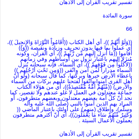
تفسير تقريب القرآن إلى الأذهان
سورة المائدة
66
((وَلَوْ أَنَّهُمْ ))، أي أهل الكتاب ((أَقَامُواْ التَّوْرَاةَ وَالإِنجِيلَ ))،
أي عملوا بما فيها بدون تحريف وزيادة ونقيصة ((وَ))
أقاموا ((مَا أُنزِلَ إِلَيهِم مِّن رَّبِّهِمْ ))، أي القرآن، وكونه
مُنزَلاً إليهم باعتبار نزول بين أوساطهم وفي زمانهم
((لأكَلُواْ مِن فَوْقِهِمْ ))، أي السماء، فإنه سبحانه يُنزِل
السماء مدراراً لمن آمن واتّقى ((وَمِن تَحْتِ أَرْجُلِهِم ))
باعطاء الأرض خيرها وبركتها، كما قال سبحانه (ولو أنّ
أهل القرى آمنوا واتّقوا لفتحنا عليهم بركات من السماء
والأرض) ((مِّنْهُمْ أُمَّةٌ مُّقْتَصِدَةٌ))، أي من هؤلاء الكتاب
جماعة معتدلون في العمل لا غلو عندهم ولا تقصير، كما
نجد أنّ كلّ أمة بعضهم معتدلون وبعضهم متطرفون، أو
المراد بهم الذين آمنوا بالنبي (صلّى الله عليه وآله
وسلّم)، وإطلاق (منهم) على أولئك باعتبار الماضي ((
وَكَثِيرٌ مِّنْهُمْ سَاء مَا يَعْمَلُونَ))، أي أنّ أكثرهم متطرفون
يعملون الأعمال السيئة .
تفسير تقريب القرآن إلى الأذهان