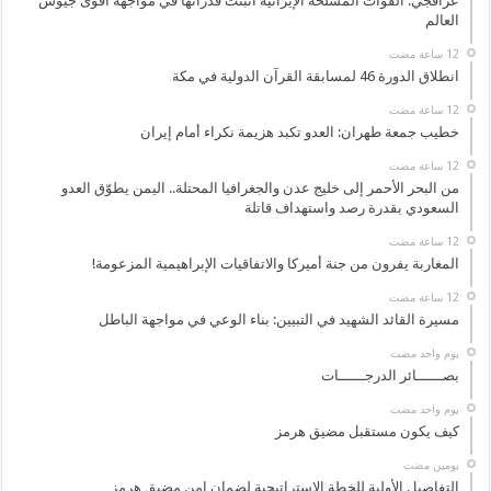
عراقجي: القوات المسلحة الإيرانية أثبتت قدراتها في مواجهة أقوى جيوش
العالم
انطلاق الدورة 46 لمسابقة القرآن الدولية في مكة
خطيب جمعة طهران: العدو تكبد هزيمة نكراء أمام إيران
من البحر الأحمر إلى خليج عدن والجغرافيا المحتلة.. اليمن يطوّق العدو
السعودي بقدرة رصد واستهداف قاتلة
المغاربة يفرون من جنة أميركا والاتفاقيات الإبراهيمية المزعومة!
مسيرة القائد الشهيد في التبيين: بناء الوعي في مواجهة الباطل
‏يوم واحد مضت
بصــــــائر الدرجــــــات
‏يوم واحد مضت
كيف يكون مستقبل مضيق هرمز
‏يومين مضت
التفاصيل الأولية للخطة الاستراتيجية لضمان امن مضيق هرمز