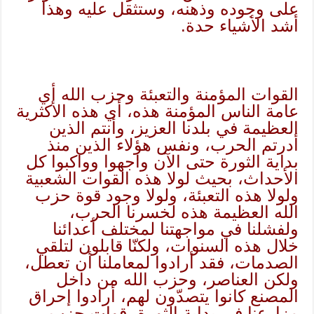
على وجوده وذهنه، وستثقل عليه وهذا
أشد الأشياء حدة.
القوات المؤمنة والتعبئة وحزب الله أي
عامة الناس المؤمنة هذه، أي هذه الأكثرية
العظيمة في بلدنا العزيز، وأنتم الذين
أدرتم الحرب، ونفس هؤلاء الذين منذ
بداية الثورة حتى الآن واجهوا وواكبوا كل
الأحداث، بحيث لولا هذه القوات الشعبية
ولولا هذه التعبئة، ولولا وجود قوة حزب
الله العظيمة هذه لخسرنا الحرب،
ولفشلنا في مواجهتنا لمختلف أعدائنا
خلال هذه السنوات، ولكنّا قابلون لتلقي
الصدمات، فقد أرادوا لمعاملنا أن تعطل،
ولكن العناصر، وحزب الله من داخل
المصنع كانوا يتصدّون لهم، أرادوا إحراق
مزارعنا في بداية الثورة، قوات حزب