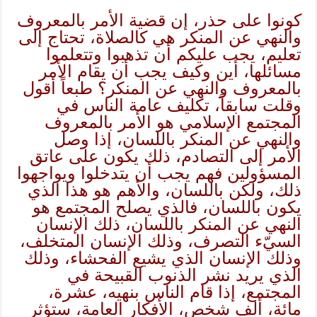
كونوا على حذر، إن قضية الأمر بالمعروف
والنهي عن المنكر هي كالصلاة، تحتاج إلى
تعليم، يجب عليكم أن تذهبوا وتتعلموا
مسائلها، أين وكيف يجب أن يقام الأمر
بالمعروف والنهي عن المنكر؟ طبعاً أقول
وقلت سابقاً، تكليف عامة الناس في
المجتمع الإسلامي هو الأمر بالمعروف
والنهي عن المنكر باللسان، إذا وصل
الأمر إلى التصادم، ذلك يكون على عاتق
المسؤولين فهم يجب أن يتدخلوا ويواجهوا
ذلك، ولكن باللسان، والأهم هو هذا الذي
يكون باللسان، فالذي يصلح المجتمع هو
النهي عن المنكر باللسان، ذلك الإنسان
السيّء التصرف، وذلك الإنسان المتخلف،
وذلك الإنسان الذي يشيع الفحشاء، وذلك
الذي يريد نشر الذنوب القبيحة في
المجتمع، إذا قام الناس بنهيه، عشرة،
مائة، ألف شخص، الأفكار العامة، ستؤثر