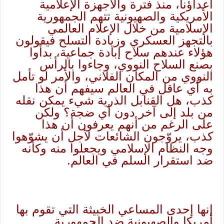
أعداؤنا، منذ فترة والأجهزة الإعلامية
الأمريكية والصهيونية تتهم الجمهورية
الإسلامية من خلال الإعلام العالمي
بالتجهز العسكري وزيادة التسلح فيقولون
هؤلاء عندهم سلاح إبادة جماعية، بدأوا
بصنع السلاح النووي، وجاءوا بالرأس
النووي من المكان الفلاني، والأمر لو تأمل
به أي عاقل في العالم سيفهم أن هذا
كذب، هل القنابل الذرية شيء يمكن نقله
من بلد إلى آخر دون أي ضجة؟ ولكن
على الرغم من أنهم يعرفون أن هذا
كذب، يروّجون الشائعات لأجل أن يشوّهوا
وجه النظام الإسلامي ويجعلوا منه وكأنه
ضد استقرار السلم في العالم.
إنها إحدى المساعي الخبيثة التي تقوم بها
أمريكا والصهيونية ضد الجمهورية