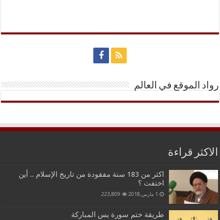
رواد الموقع في العالم
الاكثر قراءة
اكثر من 183 سنة مفقودة من تاريخ الإسلام .. أين
اختفت ؟
1 مارس,2018
223,809
طريقة ختم سورة يس المباركة