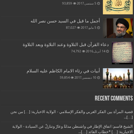
5 سبتمبر,2017
93,859
أجمل ما قيل في السيد حسن نصر الله
5 مايو,2017
87,027
دعاء القرآن قبل التلاوة وعند التلاوة وبعد التلاوة
14 أبريل,2016
74,792
أبيات في رثاء الامام الكاظم عليه السلام
10 ديسمبر,2017
59,854
Recent Comments
قضية المرأة بين الفكر الغربي والفكر الإسلامي - الولاية الاخبارية: […] من نحن
[…]...
الشيخ قاسم: اتفاق الإطار في واشنطن مذلةٌ وعارٌ وتنازلٌ عن السيادة - الولاية
الاخبارية: […] *خطاب القائد […]...