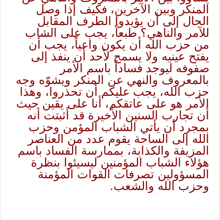
المنكر وبين الآخرين، فكيف إذا وصل
الحال إلى أن يؤيدوا الطرف المقابل
للآمر والناهي؟ طبعاً، يجب على الشاب
من حزب الله أن يكون واعياً، يجب أن
يفتح عينيه ولا يسمح لأحد أن ينفذ إلى
صفوفه ليوجد فساداً باسم الأمر
بالمعروف والنهي عن المنكر ويشوّه وجه
حزب الله، يجب عليكم أن تحذروا، وهذا
الأمر هو على عاتقكم، أنا على يقين حيث
أن تجارب السنين الأخيرة قد أثبتت أنه
بمجرد أن يأتي الشباب المؤمن وحزب
الله إلى الساحة يقوم عدد من العناصر
المزيفة والكذابة، بممارسة الفساد باسم
هؤلاء الشباب المؤمنين ليسيئوا بنظرة
المسؤولين تصرفات القوات المؤمنة
وحزب الله والشعب.