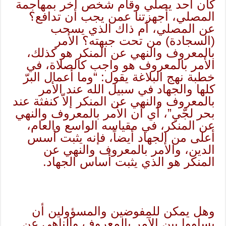
كان أحد يصلي وقام شخص آخر بمهاجمة
المصلي، أجهزتنا عمن يجب أن تدافع؟
عن المصلي، أم ذاك الذي يسحب
(السجادة) من تحت جبهته؟ الأمر
بالمعروف والنهي عن المنكر هو كذلك،
الأمر بالمعروف هو واجب كالصلاة، في
خطبة نهج البلاغة يقول: “وما أعمال البرّ
كلها والجهاد في سبيل الله عند الأمر
بالمعروف والنهي عن المنكر إلاّ كنفثة عند
بحر لجّي”، أي أن الأمر بالمعروف والنهي
عن المنكر، في مقياسه الواسع والعام،
أعلى من الجهاد أيضاً، فإنه يثبت أسس
الدين، والأمر بالمعروف والنهي عن
المنكر هو الذي يثبت أساس الجهاد.
وهل يمكن للمفوضين والمسؤولين أن
يساووا بين الآمر بالمعروف والناهي عن