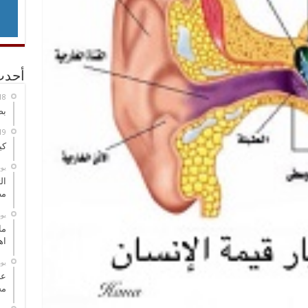
أحدث
بص
كي
‏ي
ال
مض
‏ي
ما
اه
‏ي
عل
مح