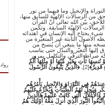
توراة والإنجيل وما فيهما من نور
 من الرسالات الإلهيّة للسابق منها،
احق، بيّن الله تعالى أنّ القرآن
رسالات الإلهيّة السابقة. وتكمن
 شيء يحتاج إليه الإنسان في اهتدائه
 الأصولَ الثابتة غير المتغيّرة من
سخه منها ما ينبغي أن يُنسخ من
 إليها التغيّر والتبدّل حتى يناسب
 صراط الترقّي والتكامل بمرور
ُنسِهَا نَأْتِ بِخَيْرٍ مِّنْهَا أَوْ مِثْلِهَا أَلَمْ
رواد 
ٍ قَدِيرٌ﴾
[2]
,
﴿الَّذِينَ يَتَّبِعُونَ الرَّسُولَ
 عِندَهُمْ فِي التَّوْرَاةِ وَالإِنْجِيلِ يَأْمُرُهُم
رِ وَيُحِلُّ لَهُمُ الطَّيِّبَاتِ وَيُحَرِّمُ عَلَيْهِمُ
 وَالأَغْلاَلَ الَّتِي كَانَتْ عَلَيْهِمْ فَالَّذِينَ
َّبَعُواْ النُّورَ الَّذِيَ أُنزِلَ مَعَهُ أُوْلَئِكَ هُمُ