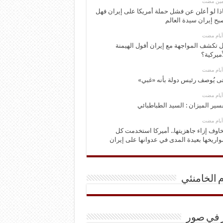
ومين مضت
ذا لو أعلن عن فشل حملة أمريكا على إيران فهل
بح إيران سيدة العالم
 تكشف المواجهة مع إيران أفول الهيمنة
أميركية؟
ى يُوصف رئيس دولة بأنه «غبي»
سير الميزان : السيد الطباطبائي
اوف إزاء جاهزيتها.. أميركا استخدمت كل
اريخها بعيدة المدى في عدوانها على إيران
م الخامنئي
ر في صور