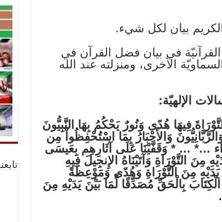
قرآنيّة في بيان فضل القرآن في
سماويّة الأخرى، ومنزلته عند الله
 التَّوْرَاةَ فِيهَا هُدًى وَنُورٌ يَحْكُمُ بِهَا النَّبِيُّونَ
وَالرَّبَّانِيُّونَ وَالأَحْبَارُ بِمَا اسْتُحْفِظُواْ مِن
هَدَاء …* … * وَقَفَّيْنَا عَلَى آثَارِهِم بِعَيسَى
َيْهِ مِنَ التَّوْرَاةِ وَآتَيْنَاهُ الإِنجِيلَ فِيهِ
تابعن
 يَدَيْهِ مِنَ التَّوْرَاةِ وَهُدًى وَمَوْعِظَةً
 الْكِتَابَ بِالْحَقِّ مُصَدِّقًا لِّمَا بَيْنَ يَدَيْهِ مِنَ
.