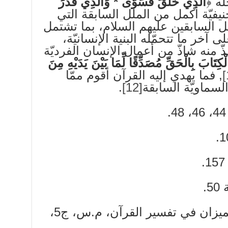
له ﴿
الَّذِي خَلَقَ فَسَوَّى * وَالَّذِي قَدَّرَ
حنيفيّة أكمل من الملل السابقة التي
سل السابقين عليهم السلام، بما تشتمل
 آخر ما تتحمّله البنية الإنسانيّة،
 منه شاذّ من أعمال الإنسان الفرديّة
الْكِتَابَ بِالْحَقِّ مُصَدِّقًا لِّمَا بَيْنَ يَدَيْهِ مِنَ
, فما يهدي إليه القرآن أقوم ممّا
لسماويّة السابقة
[12]
.
.
– انظر: الطباطبائيّ، الميزان في تفسير القرآن، م.س، ج5،