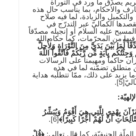
ريم يصدّق ما ورد في التوراة
عارف والأحكام، بما يناسب حال هذه
 والتكميل والزيادة، لما فيه صلاح
مقصدها الكماليّ عبر التدرّج في
المسيح عليه السلام أو إنجيله مصدّقاً
فيها من المحرّمات، كما حكاه الله
قًا لِّمَا بَيْنَ يَدَيَّ مِنَ التَّوْرَاةِ وَلِأُحِلَّ
جِئْتُكُم بِآيَةٍ مِّن رَّبِّكُمْ فَاتَّقُواْ اللّهَ
رآن حاكماً ومهيمناً على الرسالات
ن منطلق تضمّنه لما في هذه
 يزيد على ذلك، ممّا تتطلّبه هداية
ليّ
[5]
.
ُرْآنَ يِهْدِي لِلَّتِي هِيَ أَقْوَمُ وَيُبَشِّرُ
َالِحَاتِ أَنَّ لَهُمْ أَجْرًا كَبِيرًا﴾
[6]
.
الملّة الحنيفيّة، كما قال تعالى:
﴿قُلْ