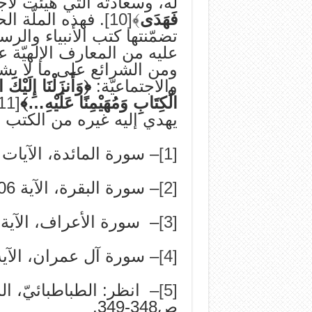
له، وسعادته التي هُيِّئت لأج
فَهَدَى
﴾
[10]
. فهذه الملّة ال
تضمّنتها كتب الأنبياء والر
عليه من المعارف الإلهيّة على
ومن الشرائع على ما لا يشذّ
والاجتماعيّة:
﴿وَأَنزَلْنَا إِلَيْكَ 
الْكِتَابِ وَمُهَيْمِنًا عَلَيْهِ…﴾
[11]
يهدي إليه غيره من الكتب ا
[1]
– سورة المائدة، الآيات 44، 46، 48.
[2]
– سورة البقرة، الآية 106.
[3]
– سورة الأعراف، الآية 157.
[4]
– سورة آل عمران، الآية 50
[5]
ص348-349.