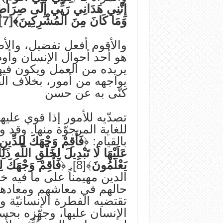
إِنَّنِي هَدَانِي رَبِّي إِلَى صِرَاطٍ مّ
وَمَا كَانَ مِنَ الْمُشْرِكِينَ﴾
[7]
والأقوم أفعل تفضيل، والأص
هو أحد أحوال الإنسان وأوض
يريده من العمل ويكون فيها
يواجهه من أمور، بخلاف القع
كنّى به عن حسن
تصدّيه للأمور إذا قوي علي
للغاية المرجوّة منها. وقد و
بالقيام: ﴿
فَأَقِمْ وَجْهَكَ لِلدِّينِ
عَلَيْهَا لَا تَبْدِيلَ لِخَلْقِ اللَّهِ ذَل
يَعْلَمُونَ
﴾
[8]
، ﴿
فَأَقِمْ وَجْهَكَ لِ
الدين مهيمناً على ما فيه خي
حالهم في معاشهم ومعادهم، 
تقتضيه الفطرة الإنسانيّة و
الإنسان عليها، وجهّزه بحسب