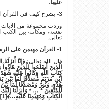
عليها.
3- يشرح كيف في القرآن الكريم بيان لكل شيء.
وردت مجموعة من الآيات ال
نفسه، ومكانته بين الكتب ال
تعالى.
1- القرآن مهيمن على الرسالات الإلهيّة:
قال الله تعالى:
﴿إِنَّا أَنزَلْنَا
الَّذِينَ أَسْلَمُواْ لِلَّذِينَ هَادُواْ 
كِتَابِ اللّهِ وَكَانُواْ عَلَيْهِ شُ
ابْنِ مَرْيَمَ مُصَدِّقًا لِّمَا بَيْنَ يَد
هُدًى وَنُورٌ وَمُصَدِّقًا لِّمَا بَيْنَ
لِّلْمُتَّقِينَ * … * وَأَنزَلْنَا إِلَيْكَ
الْكِتَابِ وَمُهَيْمِنًا عَلَيْهِ…﴾
[1]