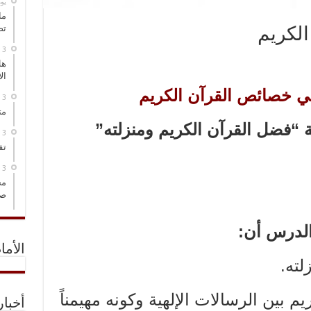
‏ي
ما
تص
الكريم
هل
ال
في خصائص القرآن الكريم
مت
بعة “فضل القرآن الكريم ومنزلته”
تف
مخ
صو
 الدرس أن:
الأما
يم بين الرسالات الإلهية وكونه مهيمناً
أخبا