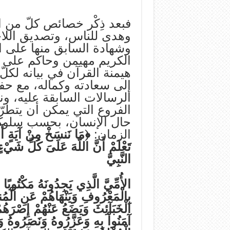
فبعد ذِكْر خصائص كلّ من ال
وهدى للناس، وتصديق اللاحق
وشهادة السابق منها على الل
الكريم مهيمن وحاكم على ال
هيمنة القرآن في بيانه لكلّ
إلى سعادته وكماله، مع حفظه
الرسالات السابقة عليه، ون
الفروع التي يمكن أن يتطرّق
حال الإنسان، بحسب سلوكه
الزمان:
﴿مَا نَنسَخْ مِنْ آيَةٍ أَوْ ن
تَعْلَمْ أَنَّ اللّهَ عَلَىَ كُلِّ شَيْء
النَّبِيَّ
الأُمِّيَّ الَّذِي يَجِدُونَهُ مَكْتُوبًا
بِالْمَعْرُوفِ وَيَنْهَاهُمْ عَنِ الْمُنكَ
الْخَبَآئِثَ وَيَضَعُ عَنْهُمْ إِصْرَهُمْ
آمَنُواْ بِهِ وَعَزَّرُوهُ وَنَصَرُوهُ وَات