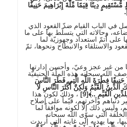
ُسْتَقِيمٍ دِينًا قِيَمًا مِّلَّةَ إِبْرَاهِيمَ حَنِيفًا
.
ل في الباب القيام ضدّ القعود الذي
اعه، وحالاته التي يتسلّط بها على ما
 على أتمّ استعداد وجهوزيّة لما
ود والاستلقاء والانبطاح ونحوها، ثمّ
ها من غير عجز وعيّ، وأحسن إدارتها
صف الله سبحانه هذه الملّة الحنيفيّة
 حَنِيفًا فِطْرَةَ اللَّهِ الَّتِي فَطَرَ النَّاسَ
ِكَ الدِّينُ الْقَيِّمُ وَلَكِنَّ أَكْثَرَ النَّاسِ لَا
لدِّينِ الْقَيِّمِ ..﴾
[9]
، وذلك لكون هذا
ر دنياهم وآخرتهم، قيّماً على إصلاح
وليس ذلك إلّا لكونه موافقاً لما
الخلقة التي سوّى الله سبحانه
ها، بما يهديه إلى غايته التي أريدت