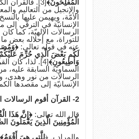
الْمُفْلِحُونَ﴾
[3]
. فالقرآن الك
والإنجيل من التعاليم والم
الأمّة، ويهيمن عليها بالنسخ
الإنسانيّة في الترقّي إلى 
الرسالات الإلهيّة، كما كان 
للتوراة، مع إحلاله بعض ما 
عنه في قوله تعالى:
﴿وَمُصَدِّ
لَكُم بَعْضَ الَّذِي حُرِّمَ عَلَيْكُمْ وَ
وَأَطِيعُونِ﴾
[4]
. لذا، كان الق
السماويّة السابقة عليه، م
الرسالات من نور وهدى، وما
الإنسانيّة إلى مقصدها الكما
2- القرآن أقوم الرسالات الإلهيّة:
قال الله تعالى:
﴿إِنَّ هَذَا الْق
الْمُؤْمِنِينَ الَّذِينَ يَعْمَلُونَ الصّ
والمراد بـ ﴿
لِلَّتِي هِيَ أَقْوَمُ﴾