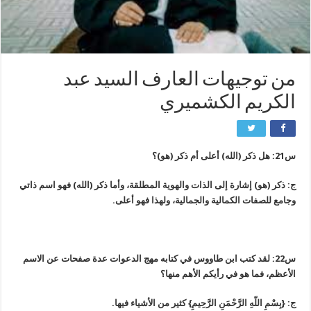
من توجيهات العارف السيد عبد
الكريم الكشميري
س21: هل ذكر (الله) أعلى أم ذكر (هو)؟
ج: ذكر (هو) إشارة إلى الذات والهوية المطلقة، وأما ذكر (الله) فهو اسم ذاتي
وجامع للصفات الكمالية والجمالية، ولهذا فهو أعلى.
س22: لقد كتب ابن طاووس في كتابه مهج الدعوات عدة صفحات عن الاسم
الأعظم، فما هو في رأيكم الأهم منها؟
ج: {
بِسْمِ اللّهِ الرَّحْمَنِ الرَّحِيمِ
} كثير من الأشياء فيها.