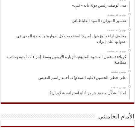
متى يُوصف رئيس دولة بأنه «غبي»
‏يوم واحد مضت
تفسير الميزان : السيد الطباطبائي
‏يوم واحد مضت
مخاوف إزاء جاهزيتها.. أميركا استخدمت كل صواريخها بعيدة المدى في
عدوانها على إيران
‏يوم واحد مضت
كربلاء تستقبل الحشود المليونية لزيارة الأربعين وسط إجراءات أمنية وخدمية
متكاملة
‏يومين مضت
على خطى الحسين (عليه السلام) د. أحمد راسم النفيس
‏يومين مضت
لماذا يشكّل مضيق هرمز أداة استراتيجية لإيران؟
الأمام الخامنئي