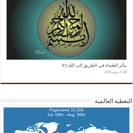
مآثر العلماء في الطريق الى الله ٥٦
25 يونيو,2026
التغطية العالمية
10,206 Pageviews
Jul. 06th - Aug. 06th