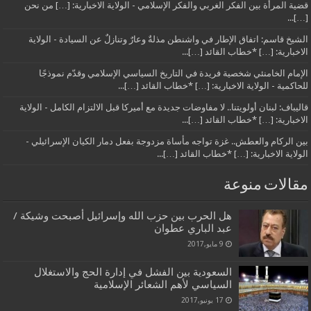
قضية المرأة بين الفكر الغربي والفكر الإسلامي - الولاية الاخبارية: […] من نحن
[…]...
الشيخ قاسم: اتفاق الإطار في واشنطن مذلةٌ وعارٌ وتنازلٌ عن السيادة - الولاية
الاخبارية: […] *خطاب القائد […]...
الإمام الخامنئي شخصية فريدة في التاريخ السياسي الإسلامي وقدّم نموذجًا
للحاكمية - الولاية الاخبارية: […] *خطاب القائد […]...
قاليباف: لبنان أولويتنا.. لا مفاوضات جديدة مع أميركا قبل الالتزام الكامل - الولاية
الاخبارية: […] *خطاب القائد […]...
بين الركام والعطش.. غزة تواجه مأساة مزدوجة بفعل دمار الكيان الإسرائيلي -
الولاية الاخبارية: […] *خطاب القائد […]...
مقالات منوعة
هل الحرب بين حزب الله وإسرائيل أصبحت وشيكة /
عبد الباري عطوان
9 مايو,2017
السعودية بين الفشل في إدارة الحج والاستغلال
السياسي لأهم الشعائر الإسلامية
17 يونيو,2017