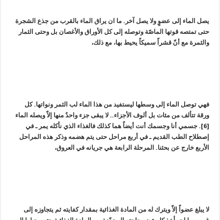
يصل الماء إلى عضوٍ ولا يصل آخر. ما ان يراق الماء بالقرب من جذع الشجرة
حتى تمتصه قوتها الماصّة وتوصله إلى كل الأوراق والأغصان بل وحتى الثمار
والثمرة مع أنّ قشراً سميكاً يحيط بها، مع ذلك،
فهي توصل الماء إلى وسطها ليستفيد من هذا الماء لب الثمر ونواتها. كل
ورقة تتألف من مئات بل ألوف الأجزاء.. لا يبقى جزء واحدٌ منها إلاّ ويصله الماء
[6]. جسمي أنا وجسمك أنت أيضاً هما كذلك فالغذاء الذي نأكله يمر ـ في
إصطلاح الطب القديم ـ في أربع مراحل حتى يتم هضمه وذكر هذه المراحل
الأربع خارج عن بحثنا. المرحلة الرابعة هي جريانه في العروق،
لا يبلغ عضواً إلاّ ويترك له من المادة الغذائية بمقدار كفايته ثم يتجاوزه إلى