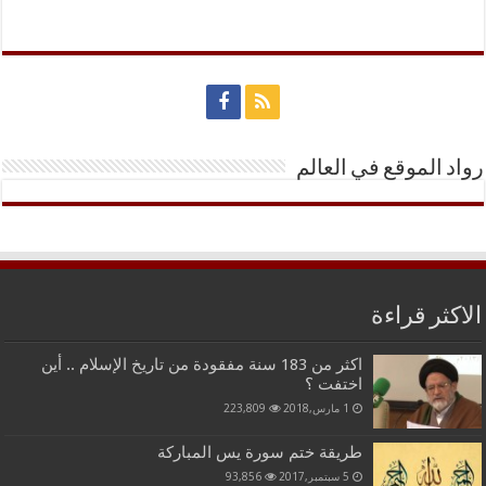
رواد الموقع في العالم
الاكثر قراءة
اكثر من 183 سنة مفقودة من تاريخ الإسلام .. أين
اختفت ؟
1 مارس,2018
223,809
طريقة ختم سورة يس المباركة
5 سبتمبر,2017
93,856