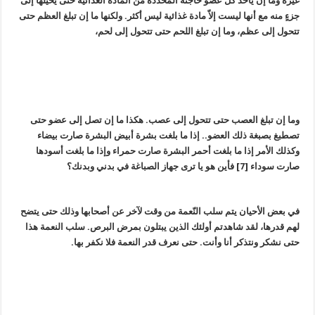
غيره وما إن يأخذ كل عضو حاجته المحدّدة من المادة الغذائية حتى يحيلها إلى
جزءٍ منه مع أنها ليست إلاّ مادة غذائية ليس أكثر. ولكنها ما إن تبلغ العظم حتى
تتحول إلى عظم، وما إن تبلغ اللحم حتى تتحول إلى لحم،
وما إن تبلغ العصب حتى تتحول إلى عصب. هكذا ما إن تصل إلى عضو حتى
تصطبغ بصبغة ذلك العضو.. إذا ما بلغت بشرة أبيض البشرة صارت بيضاء
وكذلك الأمر إذا ما بلغت أحمر البشرة صارت حمراء وإذا ما بلغت أسودها
صارت سوداء [7] فأين هو يا ترى جهاز الصباغة في بدني وبدنك؟
في بعض الأحيان يتم سلب النّعمة من وقت لآخر عن أصحابها وذلك حتى يتضح
لهم قدرها، لقد شاهدتم أولئك الذين يبتلون بمرض البرص. سلب النعمة هذا
حتى نشكر ونتذكر أنا وأنت. حتى نعرف قدر النعمة فلا نكفر بها.