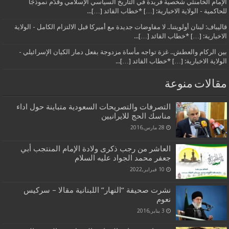
الإمام الخامنئي شخصية فريدة في التاريخ السياسي الإسلامي وقدّم نموذجًا
للحاكمية - الولاية الاخبارية: […] *خطاب القائد […]...
قاليباف: لبنان أولويتنا.. لا مفاوضات جديدة مع أميركا قبل الالتزام الكامل - الولاية
الاخبارية: […] *خطاب القائد […]...
بين الركام والعطش.. غزة تواجه مأساة مزدوجة بفعل دمار الكيان الإسرائيلي -
الولاية الاخبارية: […] *خطاب القائد […]...
مقالات منوعة
التصرفات والتصريحات السعودية متباينة حول اداء
مناسك الحج للايرانيين
28 مارس,2016
العاشر من رجب ذكرى ولادة الإمام المنتجب أبي
جعفر محمد الجواد عليه السلام
10 فبراير,2022
نشرت صحيفة “النهار” اللبنانية مقالا – سركيس
نعوم
3 يناير,2016