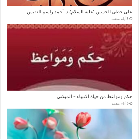
على خطى الحسين (عليه السلام) د. أحمد راسم النفيس
حكم ومواعظ من حياة الانبياء – الميلاني