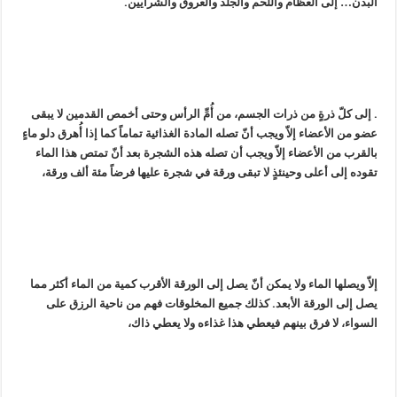
البدن… إلى العظام واللحم والجلد والعروق والشرايين.
. إلى كلّ ذرةٍ من ذرات الجسم، من أُمِّ الرأس وحتى أخمص القدمين لا يبقى
عضو من الأعضاء إلاّ ويجب أنّ تصله المادة الغذائية تماماً كما إذا أُهرق دلو ماءٍ
بالقرب من الأعضاء إلاّ ويجب أن تصله هذه الشجرة بعد أنّ تمتص هذا الماء
تقوده إلى أعلى وحينئذٍ لا تبقى ورقة في شجرة عليها فرضاً مئة ألف ورقة،
إلاّ ويصلها الماء ولا يمكن أنّ يصل إلى الورقة الأقرب كمية من الماء أكثر مما
يصل إلى الورقة الأبعد. كذلك جميع المخلوقات فهم من ناحية الرزق على
السواء، لا فرق بينهم فيعطي هذا غذاءه ولا يعطي ذاك،