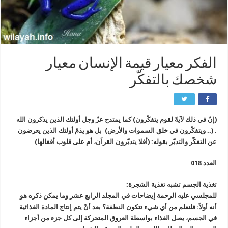
الفكر معيار قيمة الإنسان معيار
شخصك بالتفكّر
(إنّ في ذلك لآيةً لقوم يتفكّرون) كما يمتدح عزّ وجل أولئك الذين يذكرون الله
. (.. ويتفكّرون في خلق السموات والأرض) بل هو يذمّ أولئك الذين يعرضون
عن التفكّر والتدبّر بقوله: (أفلا يتدبّرون القرآن، أم على قلوب أقفالها)
العدد 018
تغذية الجسم تشبه تغذية الشجرة:
للمجلسي عليه الرحمة إيضاحات في المجلد الرابع عشر وما يمكن ذكره هو
أنه أولاً: فلنعلم من أي شيء تتكون النطفة؟ بعد أنّ يتم إنتاج المادة الغذائية
في الجسم، يصل الغذاء بواسطة العروق المتحركة إلى كل جزء من أجزاء