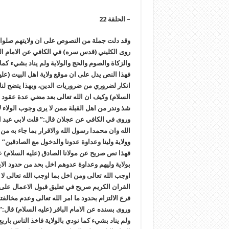
– الحلقة 22
وقد دلت جملة من النصوص على ان ولايتهم صلوات
روى الكليني (قدس سره) في الكافي عن الامام الب
والزكاة والصوم والحج والولاية ولم يناد بشيء كما 
فهذا النص يدل على ان موقع ولاية اهل البيت (علي
انكار لضروري من ضروريات الدين، وبهذا يتضح لنا ال
السلام) وكيف ان الله تعالى بعد مضي عدة عقود اعا
شذ وندر من اهل القبلة ممن لا يرى وجوب الولاء ل
وروى في الكافي عن عجلان قال:” قلت لابي عبد الل
الله وان محمدا رسول الله والاقرار بما جاء به 
وولاية ولينا وعداوة عدونا والدخول مع الصادقين”
فهذا نص صريح عن مولانا الصادق (عليه السلام) ع
بولاية وليهم وعداوة عدوهم اخل بحد من حدود الا
اوجب الله تعالى ومن اخل بما اوجب الله تعالى ل
القران الكريم صريح في تعليق قبول الاعمال على ال
فرع الالتزام بحدود ما امر الله تعالى وعدم مخالفت
وروى بسنده عن الامام الباقر (عليه السلام) قال:
ولم يناد بشيء كما نودي بالولاية فاخذ الناس بارب