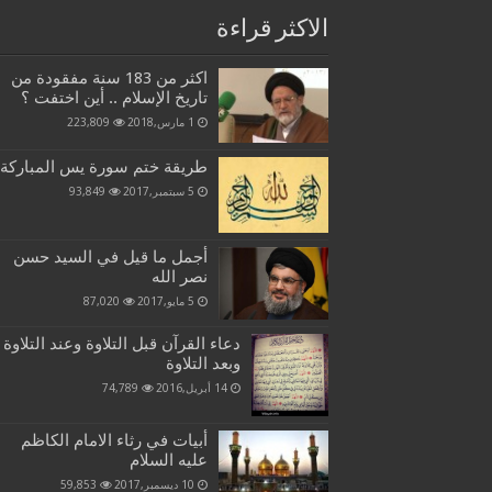
الاكثر قراءة
اكثر من 183 سنة مفقودة من
تاريخ الإسلام .. أين اختفت ؟
1 مارس,2018
223,809
طريقة ختم سورة يس المباركة
5 سبتمبر,2017
93,849
أجمل ما قيل في السيد حسن
نصر الله
5 مايو,2017
87,020
دعاء القرآن قبل التلاوة وعند التلاوة
وبعد التلاوة
14 أبريل,2016
74,789
أبيات في رثاء الامام الكاظم
عليه السلام
10 ديسمبر,2017
59,853