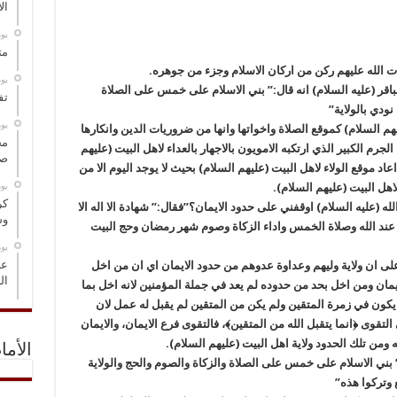
ال
‏ي
مت
 الله عليهم ركن من اركان الاسلام وجزء من جوهره.
‏ي
اقر (عليه السلام) انه قال:” بني الاسلام على خمس على الصلاة
تف
نودي بالولاية”
‏ي
هم السلام) كموقع الصلاة واخواتها وانها من ضروريات الدين وانكارها
مخ
جرم الكبير الذي ارتكبه الامويون بالاجهار بالعداء لاهل البيت (عليهم
صو
د موقع الولاء لاهل البيت (عليهم السلام) بحيث لا يوجد اليوم الا من
‏ي
اهل البيت (عليهم السلام).
كر
ه (عليه السلام) اوقفني على حدود الايمان؟”فقال:” شهادة الا اله الا
وس
من عند الله وصلاة الخمس واداء الزكاة وصوم شهر رمضان وحج البيت
‏ي
عل
لى ان ولاية وليهم وعداوة عدوهم من حدود الايمان اي ان من اخل
ال
يمان ومن اخل بحد من حدوده لم يعد في جملة المؤمنين لانه اخل بما
ا يكون في زمرة المتقين ولم يكن من المتقين لم يقبل له عمل لان
تقوى ﴿انما يتقبل الله من المتقين﴾، فالتقوى فرع الايمان، والايمان
ه ومن تلك الحدود ولاية اهل البيت (عليهم السلام).
الأما
” بني الاسلام على خمس على الصلاة والزكاة والصوم والحج والولاية
ع وتركوا هذه”