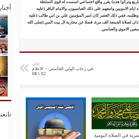
س باربع وتركوا هذه) يقرر واقع اجتماعي اسست له قوى السلطة
أخبا
ايام الامويين واتبعهم على ذلك العباسيون، والامام الباقر (عليه
 وظلمه، ففي ذلك العصر كان امير المؤمنين علي بن ابي طالب (عليه
اذان لصلاة الجمعة الف مرة، فضلا عن محاربة ال بيت النبي (صلى الله
معين الاموي والعباسي.
التالي
في رحاب الولي الخامنئي – الاعلام
02 \ 08
تابعن
عشرية في الصلاة اليومية