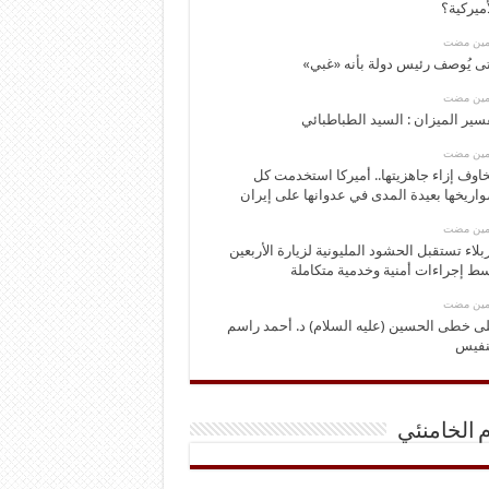
أميركية؟
ومين مضت
ى يُوصف رئيس دولة بأنه «غبي»
ومين مضت
سير الميزان : السيد الطباطبائي
ومين مضت
اوف إزاء جاهزيتها.. أميركا استخدمت كل
اريخها بعيدة المدى في عدوانها على إيران
ومين مضت
بلاء تستقبل الحشود المليونية لزيارة الأربعين
ط إجراءات أمنية وخدمية متكاملة
ومين مضت
ى خطى الحسين (عليه السلام) د. أحمد راسم
نفيس
م الخامنئي