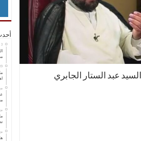
أحدث
ال
مض
ما
السيد عبد الستار الجابري
اه
‏ي
عل
مح
‏ي
ما
تص
‏ي
هل