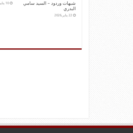
شبهات وردود – السيد سامي
10 يناير,2026
البدري
22 يناير,2026