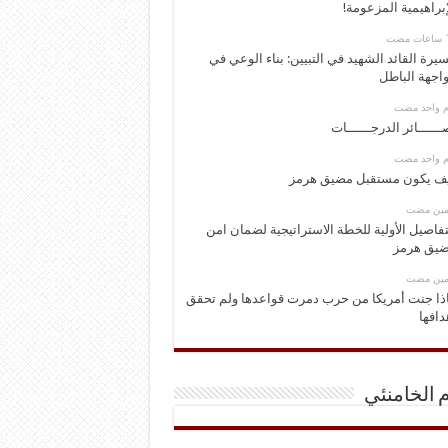
إبراهيمية المزعومة!
يرة القائد الشهيد في التبيين: بناء الوعي في
اجهة الباطل
وم واحد مضت
ــــــائر الدرجــــــات
وم واحد مضت
ف يكون مستقبل مضيق هرمز
ومين مضت
تفاصيل الأولية للخطة الاستراتيجية لضمان امن
يق هرمز
ومين مضت
ذا جنت أمريكا من حرب دمرت قواعدها ولم تحقق
دافها
م الخامنئي