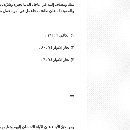
منك ومضاف إليك في عاجل الدنيا بخيره وشرّه ، وأنّ
والمعونة له علىٰ طاعته ، فاعمل في أمره عمل من ي
_______________
١) الكافي ٢ : ١٦٢ .
٢) بحار الانوار ٧٤ : ٨٠ .
٣) بحار الانوار ٧٤ : ٦ .
٧٧
ومن حقّ الأبناء علىٰ الآباء الاحسان إليهم وتعليمه