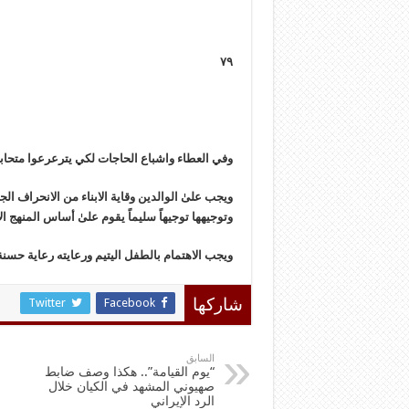
٧٩
وفي العطاء واشباع الحاجات لكي يترعرعوا متحابين م
ويجب علىٰ الوالدين وقاية الابناء من الانحراف ا
وتوجيهها توجيهاً سليماً يقوم علىٰ أساس المنهج ا
ويجب الاهتمام بالطفل اليتيم ورعايته رعاية حسنة
Twitter
Facebook
شاركها
السابق
“يوم القيامة”.. هكذا وصف ضابط
صهيوني المشهد في الكيان خلال
الرد الإيراني