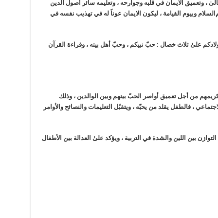
عالىٰ ، وتعميق الايمان في قلبه وجوارحه ، وتعليمه سائر أصول الدين
‌السلام
وبيوم القيامة ، ليكون الايمان عوناً له في تهذيب نفسه في
أولادكم علىٰ ثلاث خصال : حبّ نبيكم ، وحبّ أهل بيته ، وقراءة القرآن
تكريمهم من أجل تعميق أواصر الحبّ بينهم وبين الوالدين ، وذلك
اعي ، فالطفل يقلد من يحبّه ، ويتقبّل التعليمات والنصائح والأوامر
التوازن بين اللين والشدة في التربية ، ويؤكد علىٰ العدالة بين الأطفال