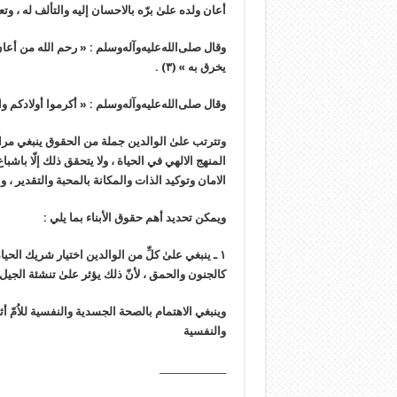
أعان ولده علىٰ برّه بالاحسان إليه والتألف له ، وتع
وقال
صلى‌الله‌عليه‌وآله‌وسلم
:
« رحم الله من أعان
يخرق به »
(٣)
.
وقال
صلى‌الله‌عليه‌وآله‌وسلم
:
« أكرموا أولادكم و
وتترتب علىٰ الوالدين جملة من الحقوق ينبغي مراعات
المنهج الالهي في الحياة ، ولا يتحقق ذلك إلّا باشباع
الامان وتوكيد الذات والمكانة بالمحبة والتقدير ، وا
ويمكن تحديد أهم حقوق الأبناء بما يلي :
١ ـ ينبغي علىٰ كلِّ من الوالدين اختيار شريك الح
كالجنون والحمق ، لأنّ ذلك يؤثر علىٰ تنشئة الجيل
وينبغي الاهتمام بالصحة الجسدية والنفسية للاُمّ أث
والنفسية
_______________