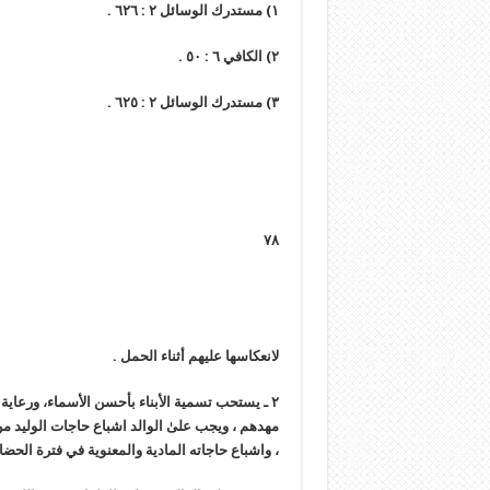
١) مستدرك الوسائل ٢ : ٦٢٦ .
٢) الكافي ٦ : ٥٠ .
٣) مستدرك الوسائل ٢ : ٦٢٥ .
٧٨
لانعكاسها عليهم أثناء الحمل .
٢ ـ يستحب تسمية الأبناء بأحسن الأسماء، ورعاية الا
مهدهم ، ويجب علىٰ الوالد اشباع حاجات الوليد من ا
، واشباع حاجاته المادية والمعنوية في فترة الحضان