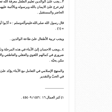
٣ ـ يجب علىٰ الوالدين تعليم الطفل معرفة الله ت
ليترعرع علىٰ الايمان بالله وبرسوله وبالأئمة
عليهم
الحاضر والمستقبل .
قال رسول الله
صلى‌الله‌عليه‌وآله‌وسلم
:
« أدّبوا 
.
(١)
»
ويجب تربية الأطفال علىٰ طاعة الوالدين .
٤ ـ ويجب الاحسان إلىٰ الأبناء في هذه المرحلة و
ضروري في كمالهم اللغوي والعقلي والعاطفي والاجتم
ممّن يحبّه .
والمنهج الإسلامي في التعامل مع الأبناء يؤكد علىٰ 
في الحبّ والتقدير
_______________
١) كنز العمال ١٦ : ٤٥٦ / ٤٥٤٠٩ .