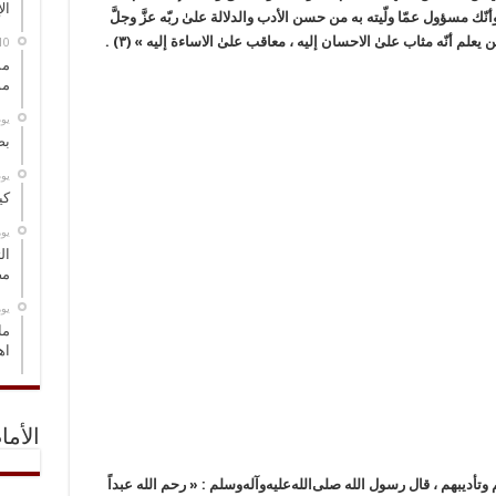
ال
ك مسؤول عمّا ولّيته به من حسن الأدب والدلالة علىٰ ربّه عزَّ وجلَّ
علم أنّه مثاب علىٰ الاحسان إليه ، معاقب علىٰ الاساءة إليه »
(٣)
.
مس
مو
‏ي
بص
‏ي
كي
‏ي
ال
مض
‏ي
ما
اه
الأما
م وتأديبهم ، قال رسول الله
صلى‌الله‌عليه‌وآله‌وسلم
:
« رحم الله عبداً