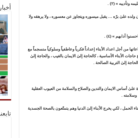
ليمه وتأديبه »
(٢)
.
أخبا
 ولده علىٰ برّه … يقبل ميسوره ويتجاوز عن معسوره ، ولا يرهقه ولا
احسنوا آدابهم »
(٤)
.
ها من أجل اعداد الأبناء إعداداً فكرياً وعاطفياً وسلوكياً منسجماً مع
 حاجات الأبناء الأساسية ، كالحاجة إلىٰ الايمان بالغيب ، والحاجة إلىٰ
لحاجة إلىٰ التربية الصالحة .
ياة علىٰ أساس الايمان والتدين والصلاح والسلامة من العيوب العقلية
 وسلامته .
ناء الحمل ، لكي يخرج الأبناء إلىٰ الدنيا وهم يتمتّعون بالصحة الجسدية
تابعن