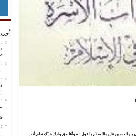
أحدث
عر
في
انطلاق
خط
إي
من
ال
قا
ال
علي بن الحسين
عليهما‌السلام
بالقول :
« وأمّا حق ولدك فإنّك تعلم أنه