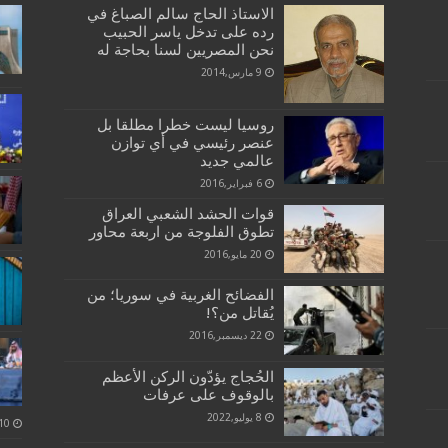
الاستاذ الحاج سالم الصباغ في
رده على تدخل ياسر الحبيب
نحن المصريين لسنا بحاجة له
9 مارس,2014
روسيا ليست خطرا مطلقا بل
عنصر رئيسي في أي توازن
عالمي جديد
6 فبراير,2016
قوات الحشد الشعبي العراق
تطوق الفلوجة من اربعة محاور
20 مايو,2016
الفضائح الغربية في سوريا؛ من
يُقاتل من؟!
22 ديسمبر,2016
الحُجاج يؤدّون الركن الأعظم
بالوقوف على عرفات
8 يوليو,2022