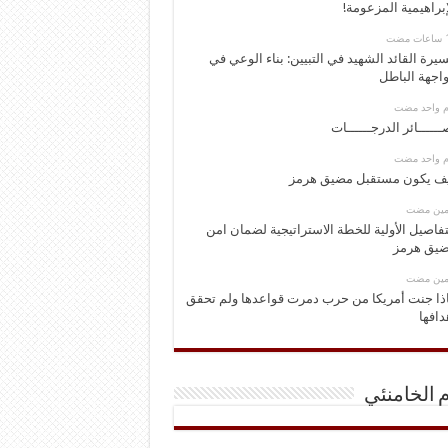
إبراهيمية المزعومة!
يرة القائد الشهيد في التبيين: بناء الوعي في
اجهة الباطل
وم واحد مضت
ــــــائر الدرجــــــات
وم واحد مضت
ف يكون مستقبل مضيق هرمز
ومين مضت
تفاصيل الأولية للخطة الاستراتيجية لضمان امن
يق هرمز
ومين مضت
ذا جنت أمريكا من حرب دمرت قواعدها ولم تحقق
دافها
م الخامنئي