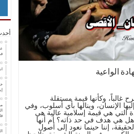
أحدث
عر
في
انطلاق
ادة الواعية
خط
إي
 غالباً، وكأنها قيمة مستقلة
ها الإنسان، وينالها بأي أسلوب، وفي
من
ال
 التي هي قيمة إسلامية عالية هي
قا
ل هي هدف في حد ذاته؟ أم أنها
حقيقة، إننا حينما نعود إلى أصول
ال