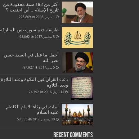
اكثر من 183 سنة مفقودة من
تاريخ الإسلام .. أين اختفت ؟
1 مارس,2018
223,809
طريقة ختم سورة يس المباركة
5 سبتمبر,2017
93,862
أجمل ما قيل في السيد حسن
نصر الله
5 مايو,2017
87,027
دعاء القرآن قبل التلاوة وعند التلاوة
وبعد التلاوة
14 أبريل,2016
74,792
أبيات في رثاء الامام الكاظم
عليه السلام
10 ديسمبر,2017
59,856
Recent Comments