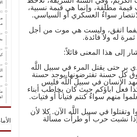
 الكريم، وفي السنة الشريفة، نلاحظ
ال
 قيمة مطلقة، وإنما هي قيمة نسبية،
انتصار سواءٌ العسكري أو السياسي.
مس
مو
كيفما اتفق، وليست هي موت من أجل
‏ي
 ثمرة له ولا فائدة.
بص
‏ي
ر إلى هذا المعنى قائلاً:
كي
‏ي
بر حتى يقتل المرء في سبيل اللَّه
ال
وق كل حسنة تفترضونها يوجد حسنة
مض
هد الإنسان في سبيل اللَّه فليس
‏ي
ا فعل اباؤكم حيث كان يخاطب أبناء
ما
وا منهم سواءٌ كنتم فتياناً أو فتيات.
اه
تقتلوا في سبيل اللَّه الآن. كلا لأن
لا إذا نشبت حرب أو طرأت مسألة
الأما