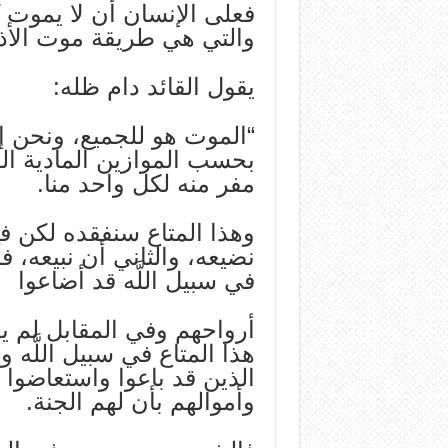
فعلى الإنسان أن لا يموت ك
والتي هي طريقة موت الأذك
يقول القائد دام ظله:
“الموت هو للجميع، ونحن إذا 
بحسب الموازين المادية ال
مفر منه لكل واحد منا.
وهذا المتاع سنفقده لكن ف
نضيعه، والثاني أن نبيعه، ف
في سبيل اللَّه قد أضاعوا
أرواحهم وفي المقابل لم يح
هذا المتاع في سبيل اللَّه 
الذين قد باعوا واستعاضوا ب
وأموالهم بأن لهم الجنة.