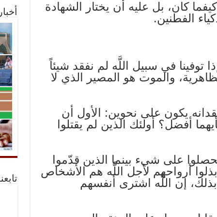
يفما كان، بل عليه أن يختار الشهادة
أخبا
ياء الفطنين.
توفينا في سبيل اللَّه لم نفقد شيئاً
ظاهرية، والموت هو المصير الذي لا
قدانه يكون على نحوين: الأول أن
أيهما أفضل؟ أولئك الذين لم يقتلوا
صلوا على شي‏ء بينما الذين قدّموا
وبذلوا أرواحهم لأجل اللَّه هم الأشخاص
تابعن
ذلك، إن اللَّه اشترى أنفسهم