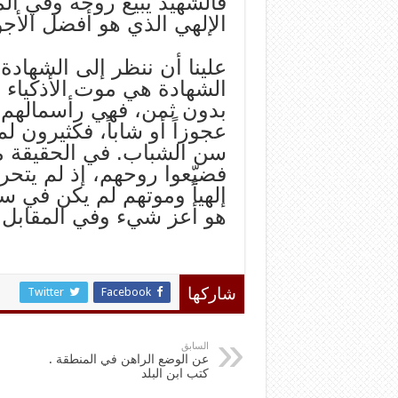
فالشهيد يبيع روحه وفي ا
الإلهي الذي هو أفضل الأجو
علينا أن ننظر إلى الشهادة 
الشهادة هي موت الأذكياء ا
بدون ثمن، فهي رأسمالهم 
عجوزاً أو شاباً، فكثيرون لم
سن الشباب. في الحقيقة ما
فضيّعوا روحهم، إذ لم يتحر
إلهياً وموتهم لم يكن في سب
هو أعز شي‏ء وفي المقابل
Twitter
Facebook
شاركها
السابق
عن الوضع الراهن في المنطقة .
كتب ابن البلد