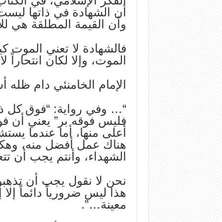
الفكر الإسلامي، في الكتاب
أن الشهادة في ذاتها ليست
وأن القيمة المطلقة هي لل
فالشهادة لا تعني الموت 
الموت، وإلا لكان انتحاراً لا
الإمام الخامنئي دام ظله أشا
“… وفي رواية: “فوق كل ذي 
فليس فوقه بر” يعني أن ف
أعلى منها، أما عندما يستش
هناك عمل أفضل منه، وهكذ
الشهداء، وأنتم يجب أن تتعلم
نحن لا نقول يجب أن تذهبوا و
هذا ليس ضرورياً دائماً إ
معينة…”.