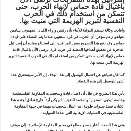
باغتيال قادة حماس لإنهاء الحرب، حتى
تتمكن من استخدام ذلك في الحرب
النفسية لتبرير الهزيمة التي منيت بها.
وأفادت وكالة تسنيم الدولية للأنباء بأن رئيس وزراء الكيان الصهيوني بنيامين
نتنياهو، زعم مؤخرا أن الحرب في غزة ستنتهي عندما يتم القضاء على قيادة
حماس. وقد دفع هذا التصريح بعض المراقبين إلى استنتاج مفاده أن إسرائيل
العاجزة عن تحقيق أهدافها المعلنة في حرب غزة، ترضى الآن باغتيال قادة
حماس لإنهاء الحرب، حتى تتمكن من استخدام ذلك في الحرب النفسية لتبرير
الهزيمة التي منيت بها.
كما قال نتنياهو عن احتمال الوصول إلى هذا الهدف إن الأمر سيستغرق عدة
أشهر للوصول إلى هذه النقطة.
يأتي هذا التصريح في ظل أن اغتيال قادة وشخصيات المقاومة الفلسطينية،
وخاصة “يحيي السنوار” و”محمد الضيف” لم يكن أبداً خارج نطاق أجندة هذا
الكيان، فمنذ سنوات طويلة، تم اغتيال شخصيات مهمة في جبهة المقاومة
الفلسطينية في العمليات الإرهابية التي نفذها الصهاينة.
وفي هذا الصدد، أشار مصدر مطلع في محور المقاومة الإسلامية، إلى موقف