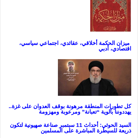
ميزان الحكمة أخلاقي، عقائدي، اجتماعي سياسي،
اقتصادي، أدبي
كل تطورات المنطقة مرهونة بوقف العدوان على غزة..
يهددوننا بألوية “تعبانة” ومرعوبة ومهزومة
السيد الحوثي: أحداث 11 سبتمبر صناعة صهيونية لتكون
ذريعة للسيطرة المباشرة على المسلمين