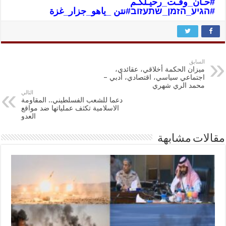
#حـان_وقـت_رحيـلكـم
#הגיע_הזמן_שתעזוב
#نتن _ياهو_جزار_غزة
السابق
ميزان الحكمة أخلاقي، عقائدي،
اجتماعي سياسي، اقتصادي، أدبي –
محمد الري شهري
التالي
دعما للشعب الفسلطيني.. المقاومة
الاسلامية تكثف عملياتها ضد مواقع
العدو
مقالات مشابهة