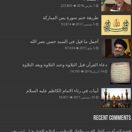
1 مارس,2018
223,809
طريقة ختم سورة يس المباركة
5 سبتمبر,2017
93,874
أجمل ما قيل في السيد حسن نصر الله
5 مايو,2017
87,034
دعاء القرآن قبل التلاوة وعند التلاوة وبعد التلاوة
14 أبريل,2016
74,795
أبيات في رثاء الامام الكاظم عليه السلام
10 ديسمبر,2017
59,857
Recent Comments
قضية المرأة بين الفكر الغربي والفكر الإسلامي - الولاية الاخبارية: […] من نحن