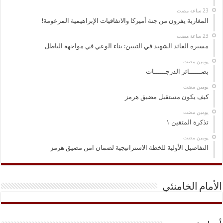
المغاربة يفرون من جنة أميركا والاتفاقيات الإبراهيمية المزعومة!
مسيرة القائد الشهيد في التبيين: بناء الوعي في مواجهة الباطل
‏يومين مضت
بصــــــائر الدرجــــــات
‏يومين مضت
كيف يكون مستقبل مضيق هرمز
‏يومين مضت
تذكرة المتقين ١
‏يومين مضت
التفاصيل الأولية للخطة الاستراتيجية لضمان امن مضيق هرمز
الأمام الخامنئي