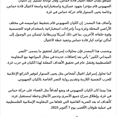
نتنياهو بشأن خطة اغتيال قادة حماس، وقال لوكالة تسنيم: إن الكيان
الصهيوني قام مؤخرا بجهود عسكرية واستخباراتية واسعة لاغتيال قادة حماس،
وخاصة يحيى السنوار قائد حركة حماس في غزة.
وأضاف هذا المصدر: إن الكيان الصهيوني قام بتنشيط جواسيسه في مختلف
الأراضي المحتلة وغزة وبدأ بإجراءات استخباراتية باستخدام قوته التجسسية
وقوة حلفائه الآخرين، بما في ذلك أمريكا وبريطانيا، ليتمكن من الوصول إلى
أماكن تواجد كبار قادة حماس وتنفيذ خطة الاغتيال.
وبحسب هذا المصدر فإن محاولات إسرائيل لتحقيق ما يسمى “النصر
الميداني الكبير” يأتي بعد إخفاقات عديدة في مجال المواجهة مع المقاومة
الفلسطينية وفشل عام في تحقيق الأهداف المعلنة لهذا الكيان في حرب غزة.
كما تحاول إسرائيل اغتيال أشخاص مثل يحيى السنوار لتوفير الذرائع الإعلامية
للحرب النفسية اللازمة وتقديم رواية النصر الخاصة بالكيان الصهيوني.
هذا بينما كان الكيان الصهيوني قد وضع أهدافاً مثل القضاء على حركة حماس
في غزة، وإطلاق سراح جميع الأسرى وتدمير الأنفاق وخطة لمستقبل غزة،
كأهداف له بعد الضربة القاضية التي تلقاها من المقاومة الإسلامية الفلسطينية
في عملية طوفان الأقصى يوم 7 أكتوبر 2023.