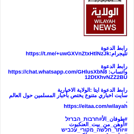
رابط الدعوة
تليجرام:
https://t.me/+uwGXVnZtxHtlNzJk
رابط الدعوة
واتساب:
https://chat.whatsapp.com/GHlusXbN8
12DtXhvNZZ2BU
رابط الدعوة ايتا :الولاية الاخبارية
سايت اخباري متنوع يختص بأخبار المسلمين حول العالم
.
https://eitaa.com/wilayah
#طوفان_الأ
#חרבות_הברזל
#أوهن_من_بيت_العنكبوت
#יותר_חלשה_מקורי_עכביש