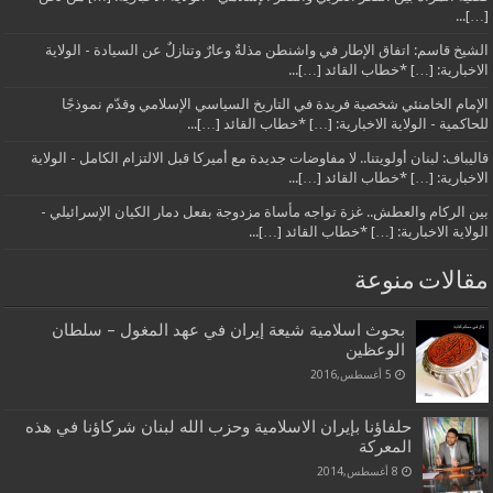
[…]...
الشيخ قاسم: اتفاق الإطار في واشنطن مذلةٌ وعارٌ وتنازلٌ عن السيادة - الولاية
الاخبارية: […] *خطاب القائد […]...
الإمام الخامنئي شخصية فريدة في التاريخ السياسي الإسلامي وقدّم نموذجًا
للحاكمية - الولاية الاخبارية: […] *خطاب القائد […]...
قاليباف: لبنان أولويتنا.. لا مفاوضات جديدة مع أميركا قبل الالتزام الكامل - الولاية
الاخبارية: […] *خطاب القائد […]...
بين الركام والعطش.. غزة تواجه مأساة مزدوجة بفعل دمار الكيان الإسرائيلي -
الولاية الاخبارية: […] *خطاب القائد […]...
مقالات منوعة
بحوث اسلامية شيعة إيران في عهد المغول – سلطان
الوعظين
5 أغسطس,2016
حلفاؤنا بإيران الاسلامية وحزب الله لبنان شركاؤنا في هذه
المعركة
8 أغسطس,2014