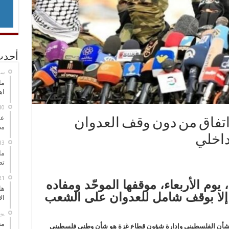
أحدث
‏س
ما
اه
عل
 اتفاق من دون وقف العدوان
مح
داخلي
ما
تص
يوم الأربعاء، موقفها الموحّد ومفاده
هل
ل إلا بوقف شامل للعدوان على الشعب
ال
‏ي
مت
رة الشأن الفلسطيني وإدارة شؤون قطاع غزة هو شأن وطني فلسطيني