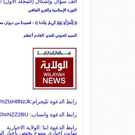
ألف سؤال وإشكال (المجلد الأول) / الصفحا
الثورة الإسلامية والغزو الثقافي
(( لِلْمَرْأَةِ يَوْمٌ كَرِيمٌ عِنْدَنا )) – قصيدةٌ من ديوان
السيد الحوثي للعدو: القادم أعظم
رابط الدعوة تليجرام:
VnZtxHtlNzJk
رابط الدعوة واتساب:
DtXhvNZZ2BU
رابط الدعوة ايتا :الولاية الاخبارية
سايت اخباري متنوع يختص بأخبار ال