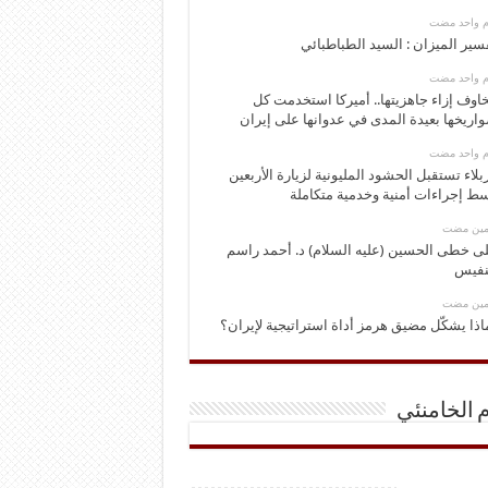
وم واحد مضت
سير الميزان : السيد الطباطبائي
وم واحد مضت
اوف إزاء جاهزيتها.. أميركا استخدمت كل
اريخها بعيدة المدى في عدوانها على إيران
وم واحد مضت
بلاء تستقبل الحشود المليونية لزيارة الأربعين
ط إجراءات أمنية وخدمية متكاملة
ومين مضت
ى خطى الحسين (عليه السلام) د. أحمد راسم
نفيس
ومين مضت
اذا يشكّل مضيق هرمز أداة استراتيجية لإيران؟
م الخامنئي