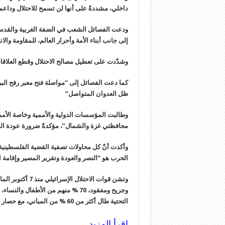
داخلي، مشددةً على أنها لن تسمح للاحتلال وداع
إلى جانب أبناء الأمة وأحرار العالم، للمقاومة والا
وشدّدت على تعطيل مصالح الاحتلال وقطع العلاقات
كما دعت الفصائل إلى “مواصلة فتح معبر رفح البر
ظل العدوان المتواصل”
وطالبت المؤسسات الدولية والأممية وخاصة الأمم ا
محافظتي غزة والشمال”، مؤكدةً ضرورة عودة الن
وأكدت أنّ كل محاولات تصفية القضية الفلسطينية
الحرب هو “النصر والعودة وتقرير المصير وإقامة 
وجريح ومفقود، 70 % منهم من الأطفا
التحتية طال أكثر من 60 % من المباني، مع حصار مشدد وأزمة إنسانية خانقة ومجاعة غير مسبوقة.
إقرأ المزيد ..