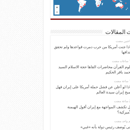
 المقالات
اعتين مضت
ذا جنت أمريكا من حرب دمرت قواعدها ولم تحقق
دافها
وم القرآن محاضرات القاها حجة الاسلام السيد
مد باقر الحكيم
ذا لو أعلن عن فشل حملة أمريكا على إيران فهل
بح إيران سيدة العالم
 تكشف المواجهة مع إيران أفول الهيمنة
أميركية؟
وم واحد مضت
ى يُوصف رئيس دولة بأنه «غبي»