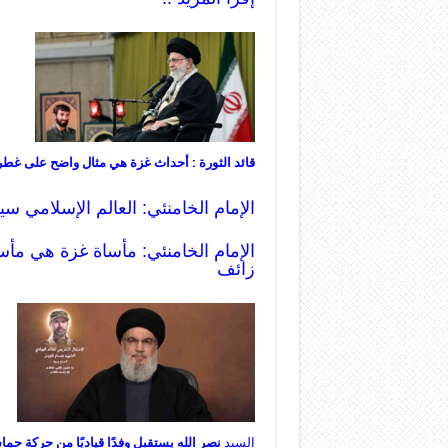
قائد الثورة : أحداث غزة هي مثال واضح على غطر
الإمام الخامنئي: العالم الإسلامي س
الإمام الخامنئي: مأساة غزة هي مأسا
زائف
السيد
نصر الله يستقبل وفدًا قياديًا من حركة ‏حم