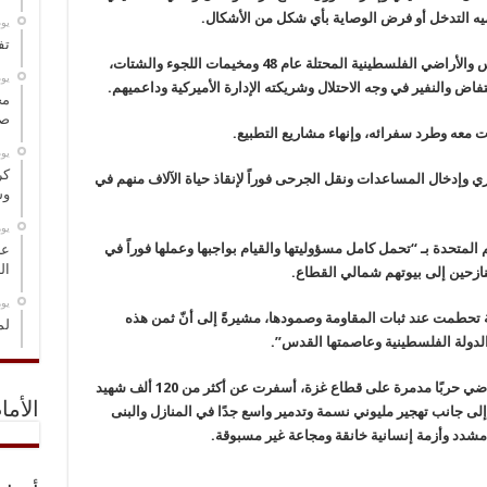
ميه التدخل أو فرض الوصاية بأي شكل من الأشكال.
‏ي
تف
ودعت الفصائل الشعب في الضفة الغربية والقدس والأراضي الفلسطينية المحتلة عام 48 ومخيمات اللجوء والشتات،
‏ي
نتفاض والنفير في وجه الاحتلال وشريكته الإدارة الأميركية وداعميهم.
مخ
صو
 معه وطرد سفرائه، وإنهاء مشاريع التطبيع.
‏ي
كر
ي وإدخال المساعدات ونقل الجرحى فوراً لإنقاذ حياة الآلاف منهم في
وس
‏ي
لمتحدة بـ “تحمل كامل مسؤوليتها والقيام بواجبها وعملها فوراً في
عل
ال
ازحين إلى بيوتهم شمالي القطاع.
‏ي
 تحطمت عند ثبات المقاومة وصمودها، مشيرةً إلى أنّ ثمن هذه
لم
الدولة الفلسطينية وعاصمتها القدس”.
وتشن قوات الاحتلال الإسرائيلي منذ 7 أكتوبر الماضي حربًا مدمرة على قطاع غزة، أسفرت عن أكثر من 120 ألف شهيد
الأما
ل والنساء، إلى جانب تهجير مليوني نسمة وتدمير واسع جدًا في المنازل والبنى