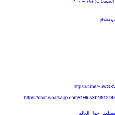
ت: ١٨١ – ٢٠٠
 معانٍ مشرقةٍ
https://t.me/+uwGX
https://chat.whatsapp.com/GHlusXbN812
مسلمين حول العالم .