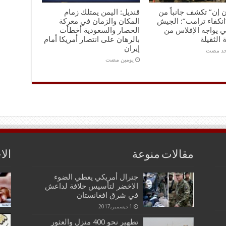
 إن” تكشف جانباً من
قنديل: اليمن يمتلك زمام
انكفاء ترامب”: الجيش
المكان والزمان في معركة
ي يواجه الإفلاس من
الحصار والسعودية أخطأت
 الثقيلة
بالرهان على انتصار أمريكا أمام
إيران
احد مضت
‏يومين مضت
مقالات منوعة
الا
جنرال أمريكي يعطي الضوء
الاخضر لتأسيس خلافة لداعش
في شرق افغانستان
1 ديسمبر,2017
تطهير نحو 400 منزل والعثور