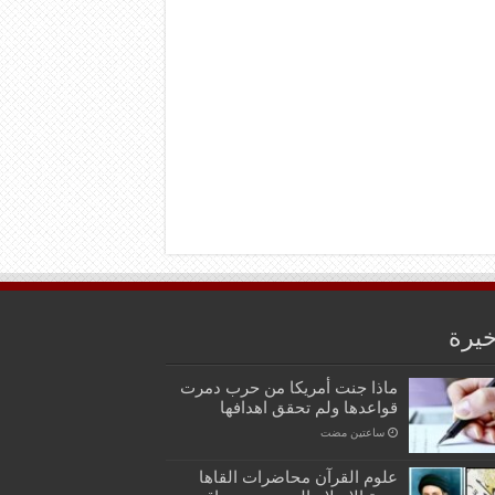
خيرة
ماذا جنت أمريكا من حرب دمرت
قواعدها ولم تحقق اهدافها
‏ساعتين مضت
علوم القرآن محاضرات القاها