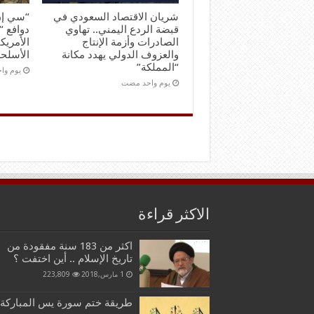
شريان الاقتصاد السعودي في
“سي إن
قبضة الردع اليمني.. تهاوي
دوافع “
الصادرات وأزمة الإنتاج
الأمريك
والعزوف الدولي يهدد مكانة
الأسلحة
“المملكة”
‏يوم و
‏يوم واحد مضت
الاكثر قراءة
اكثر من 183 سنة مفقودة من
تاريخ الإسلام .. أين اختفت ؟
1 مارس,2018
223,809
طريقة ختم سورة يس المباركة