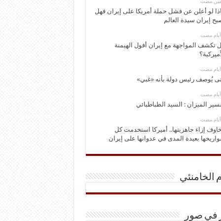
ومين مضت
ذا لو أعلن عن فشل حملة أمريكا على إيران فهل
بح إيران سيدة العالم
 تكشف المواجهة مع إيران أفول الهيمنة
أميركية؟
ى يُوصف رئيس دولة بأنه «غبي»
سير الميزان : السيد الطباطبائي
اوف إزاء جاهزيتها.. أميركا استخدمت كل
اريخها بعيدة المدى في عدوانها على إيران
م الخامنئي
ر في صور