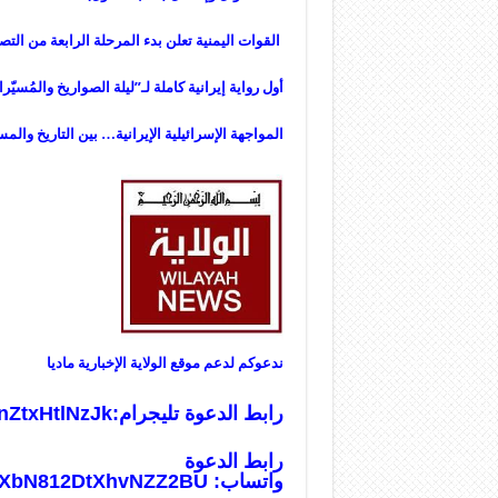
القوات اليمنية تعلن بدء المرحلة الرابعة من ال
أول رواية إيرانية كاملة لـ”ليلة الصواريخ والمُس
المواجهة الإسرائيلية الإيرانية… بين التاريخ والم
ندعوكم لدعم موقع الولاية الإخبارية ماديا
رابط الدعوة تليجرام:
nZtxHtlNzJk
رابط الدعوة
واتساب:
usXbN812DtXhvNZZ2BU