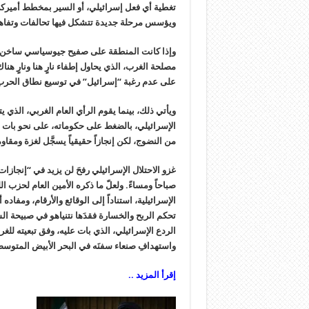
تغطية أي فعل إسرائيلي، أو السير بمخطط أميركي 
ويؤسس مرحلة جديدة تتشكل فيها تحالفات وتفاهم
وإذا كانت المنطقة على صفيح جيوسياسي ساخن، ي
مصلحة الغرب، الذي يحاول إطفاء نارٍ هنا ونارٍ هن
على عدم رغبة “إسرائيل” في توسيع نطاق الحرب، 
ويأتي ذلك، بينما يقوم الرأي العام الغربي، الذي 
الإسرائيلي، بالضغط على حكوماته، على نحو بات يم
من النضوج، لكن إنجازاً حقيقياً يسجَّل لغزة ومقاوم
غزو الاحتلال الإسرائيلي رفحَ لن يزيد في “إنجازات” 
صباحاً ومساءً. ولعلّ ما ذكره الأمين العام لحزب 
الإسرائيلية، استناداً إلى الوقائع والأرقام، ومفا
تحكم الربح والخسارة فقدَها نتنياهو في صبيحة الس
الردع الإسرائيلي، الذي بات عليه، وفق تبعيته للغ
واستهدافِ صنعاء سفنَه في البحر الأبيض المتوسط
إقرأ المزيد ..