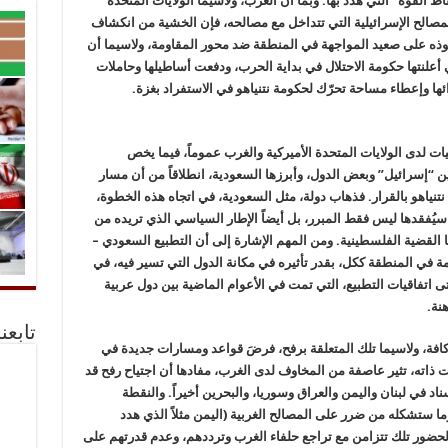
 القوة” التي هدد بها. وبما أن الغرب، ولاسيما الولايات المتحدة
 المصالح الإسرائيلية التي تتداخل مع مصالحه، فإن الخشية من انكشاف
فوذه على صعيد المواجهة في المنطقة ضد محور المقاومة، ولاسيما أن
ي أعلنتها حكومة الاحتلال في بداية الحرب، ودفعت أساطيلها وحاملات
ها وإعطاء مساحة تحرّك لحكومة نتنياهو في الاستفراد بغزة.
ات لدى الولايات المتحدة الأميركية والغرب عموماً، فيما يخص
بين “إسرائيل” وبعض الدول، وأبرزها السعودية، انطلاقاً من أن مسار
ة نتنياهو بالقرار. فذهاب دولة، مثل السعودية، في اتجاه هذه الخطوة،
 سيُفقدها ليس فقط المبرر، بل أيضاً الإطار السياسي الذي تريده من
القضية الفلسطينية. ومن المهم الإشارة إلى أن التطبيع السعودي –
مة في المنطقة ككل، بقدر تأثيره في مكانة الدول التي تسير فيه، في
ى اتفاقيات التطبيع، التي تمت في الأعوام الماضية بين دول عربية
نة.
تابعن
 كافة، ولاسيما تلك المتعلقة برفح، فرضَ قواعد ومسارات جديدة في
ت ذاته، تثير عاصفة من المخاوف لدى الغرب، مفادها أن اجتياح رفح قد
اد في لبنان واليمن والعراق وسوريا، والبحرين أخيراً. والنقطة
ما ستشكله من ضرر على المصالح الغربية (اليمن مثلاً الذي هدد
حضور تلك تتزامن مع تراجع حلفاء الغرب وترددهم، وعدم قدرتهم على