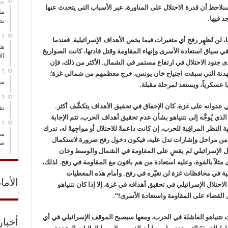
‏ي
لاحظ أن قدرة الاحتلال على المناورة، عبر الأسباب التي يتحدث عنها
ما
د فيها.
تص
ها، لن تُظهِر رفح أي متغيرات فيما يخص الأهداف الإسرائيلية. فعندما
هل
 سياق استعادة الأسرى وإنهاء المقاومة وقتل قادتها، كانت الصواريخ
ال
ى جنود الاحتلال في ارتفاع مستمر في الشمال. الأكثر من ذلك، فإن
 الهدنة التي سبقت اجتياح خان يونس، خرج معظمهم من شمالي غزة؛
مت
ها عسكرياً، ويستعد لمرحلة مقبلة.
ي عدوانه على غزة، كان الإخفاق في تحقيق الأهداف يتكشَّف أكثر.
تف
ي يُوجَّه إلى نتنياهو بشأن عدم تحقيق أهداف الحرب، تتم الإجابة
النظر المراقِبة للحرب، إن كانت داعمةً للاحتلال أو مواجِهةً له، تدرك
مخ
 من مراحل وإشارات تدل عليه، فيكون دخول رفح ضرورة لاستكمال
صو
حتلال الإسرائيلي لم يقضِ على المقاومة في الشمال والوسط وخان
 مثلاً بالقوة، وعليه استعادة من هم باقون مع المقاومة في رفح. لذلك،
اسية في محافظات غزة لن تغيّره في رفح. وأمام هذه المعطيات
الأما
تلال الإسرائيلي في تحقيق أهدافه في غزة، إلا إذا كان نتنياهو
القضاء على المقاومة واستعادة الأسرى!”.
ت نتنياهو الفاشلة في الحرب، ومعها سيصبح الموقف الإسرائيلي في أي
أخبا