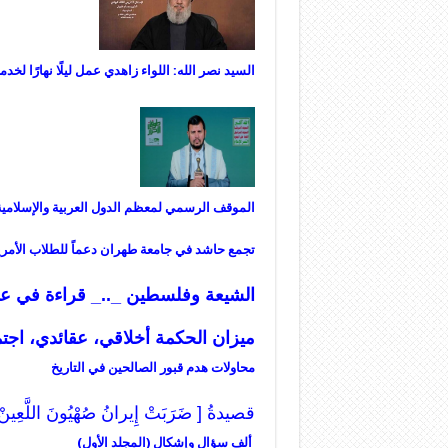
السيد نصر الله: اللواء زاهدي عمل ليلًا نهارًا لخدم
الموقف الرسمي لمعظم الدول العربية والإسلامي
تجمع حاشد في جامعة طهران دعماً للطلاب الأمري
الشيعة وفلسطين _.._ قراءة في عم
ميزان
الحكمة أخلاقي، عقائدي، اجت
محاولات هدم قبور الصالحين في التاريخ
قصيدةُ [ ضَرَبَتْ إِيرانُ صُهْيُونَ اللَّعِينْ
ألف سؤال وإشكال (المجلد الأول)