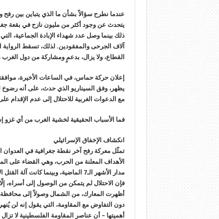
عندما نطرح سؤالاً بشأن ما الذي يتباين بين رفح 
يتحدث عن وجود أكثر من مليون نازح في بقعة جغرا
آلاف الجرحى والمفقودين. لذلك، تسقط الرواية ال
القطاع، ولا يزال، بدعمٍ ومشاركة من دول الغرب ذا
إعلان حركة حماس، في الساعات الأخيرة، موافقته
يظهر، وفق السيناريو الذي حدث، على أنه رضوخ لته
مع الدعوات الغربية للاحتلال إلى عدم الإقدام عل
فما الأسباب الحقيقية لخشية الغرب من أي غزو إ
انكشاف الإخفاق الإسرائيلي
تمثّل معركة رفح آخر نقطة جغرافية في العدوان ا
الأهداف المعلنة من الحرب، وهي القضاء على الم
مدار الأشهر الـ7 الماضية، وبينما كان
فإن الاحتلال لم يتمكن من الوصول إلى أسراه، إلّ
أظهرت المعارك، من الشمال وصولاً إلى محافظة خ
دون التفاوض مع المقاومة، التي يقول إنه لن يُنهي
أهميتها – أن عناصر المقاومة الفلسطينية لا تزال 