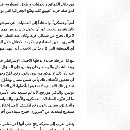
من خلال الكمائن والعمليات وإطلاق الصواريخ، فسن
لمواصلة حربه، تَضِيق كلما وسّع الجغرافيا التي يوج
أمنياً وعسكرياً، واستناداً إلى العمليات التي سبقت
كان نتنياهو يتحدث عن أن دخول خان يونس مهم في
لا تزال تخرج من شمالي غزة، وكان عدد القتلى لد
الأسرى، الذين استعادتهم حكومة الاحتلال خلال
أي المنطقة التي كان يدّعي الاحتلال أنه انتهى من
مع كل مرحلة جديدة يدخلها الاحتلال الإسرائيلي ف
وبعد الشمال والوسط وخان يونس، فإن السؤال، الذ
عنه بأن ذلك لا يمكن من دون دخول رفح. لكنّ وجهة 
أن تحقيق الأهداف تلك يأتي ضمن مسار، ويتكوّن
تحقيق تلك الأهداف، لا تحقيقها بأكملها، لأن الا
يونس، والباقي هو رفح، لأنه لم يستعِد ثلث الأسرى
ما لم تغيّره المعادلات العسكرية والأمنية والسي
والحقائق، سيأتي دخول رفح ليكشف كامل إخفاق الاح
سيخرج ليتحدث عن “ضرورة اجتياح سيناء من أجل 
ينظر الغرب إلى معركة رفح على أنها آخر مغامرا