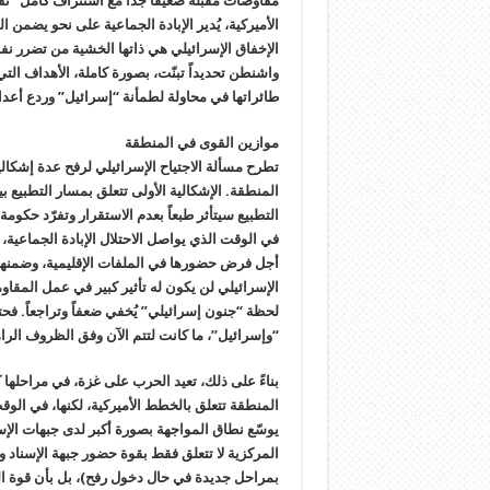
مفاوضات مقبلة ضعيفاً جداً مع استنزاف كامل “نقاط
الأميركية، يُدير الإبادة الجماعية على نحو يضمن
الإخفاق الإسرائيلي هي ذاتها الخشية من تضرر ن
واشنطن تحديداً تبنّت، بصورة كاملة، الأهداف الت
طائراتها في محاولة لطمأنة “إسرائيل” وردع أعدائ
موازين القوى في المنطقة
تطرح مسألة الاجتياح الإسرائيلي لرفح عدة إشكالي
المنطقة. الإشكالية الأولى تتعلق بمسار التطبيع 
التطبيع سيتأثر طبعاً بعدم الاستقرار وتفرّد حكوم
في الوقت الذي يواصل الاحتلال الإبادة الجماعية،
أجل فرض حضورها في الملفات الإقليمية، وضمنها 
الإسرائيلي لن يكون له تأثير كبير في عمل المقاو
لحظة “جنون إسرائيلي” يُخفي ضعفاً وتراجعاً. فحت
“وإسرائيل”، ما كانت لتتم الآن وفق الظروف الراه
بناءً على ذلك، تعيد الحرب على غزة، في مراحلها
المنطقة تتعلق بالخطط الأميركية، لكنها، في الوق
يوسّع نطاق المواجهة بصورة أكبر لدى جبهات الإسن
المركزية لا تتعلق فقط بقوة حضور جبهة الإسناد و
بمراحل جديدة في حال دخول رفح)، بل بأن قوة ال