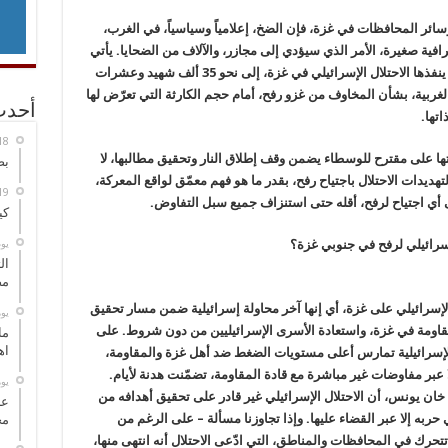
وسائر المحافظات في غزة، فإن الضخ، إعلامياً وسياسياً، في الغرب،
فية صغيرة، الأمر الذي سيؤدي إلى مجازر، والآلاف من الضحايا. يأتي
ذلك بينما وصل عدد شهداء الإبادة الجماعية، التي ينفذها الاحتلال الإسرائيلي في غزة، إلى نحو 35 ألف شهيد وعشرات
غربية، بشأن المخاوف من غزو رفح، أمام حجم الكارثة التي تعرّض لها
أحدث
تها.
ا على مقترح للوسطاء يضمن وقف إطلاق النار وتحقيق مطالبها، لا
بص
ديدات الاحتلال باجتياح رفح، بقدر ما هو فهم معمّق لواقع المعركة،
ى أي اجتياح لرفح، أقله حتى استنزاف جميع سبل التفاوض.
كي
سرائيلي لرفح في جنوبي غزة؟
‏ي
ال
مض
لإسرائيلي على غزة، أي إنها آخر محاولة إسرائيلية ضمن مسار تحقيق
‏ي
قاومة في غزة، واستعادة الأسرى الإسرائيليين من دون شروط. على
ما
اه
ت آلة القتل الإسرائيلية تمارس أعلى مستويات الضغط ضد أهل غزة والمقاومة،
ا عبر مفاوضات غير مباشرة مع قادة المقاومة، تضمّنت هدنة لأيام.
‏ي
ان يونس، أن الاحتلال الإسرائيلي غير قادر على تحقيق أهدافه من
عل
 حربه إلا عبر القضاء عليها. وإذا تجاوزنا مسألة – على الرغم من
مح
تتحرك في المحافظات والمناطق، التي ادّعى الاحتلال أنه انتهى منها،