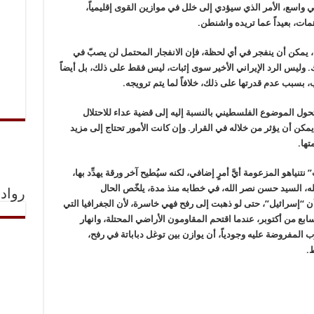
واسع، الأمر الذي سيؤدي إلى خلل في موازين القوى إقليمياً،
ات، بعيداً عما تريده واشنطن.
مكن أن ينفجر في أي لحظة، فإن الانفجار المحتمل لن يصبّ في
اك. وليس الرد الإيراني الأخير سوى إثبات، ليس فقط على ذلك، بل أيضاً
بسبب عدم قدرتها على ذلك، خلافاً لما يتم ترويجه.
يتحول الموضوع الفلسطيني بالنسبة إليه إلى قضية عداء للاحتلال
كن أن يؤثر من خلاله في القرار. وإن كانت الأمور تحتاج إلى مزيد
تها.
نتنياهو المزعومة أيَّ أمرٍ إضافي، لكنه سيُطيح آخر ورقة يهدِّد بها،
الله، السيد حسن نصر الله، في خطابه منذ مدة، يلخّص الحال
رواد 
ده أن “إسرائيل”، حتى لو ذهبت إلى رفح فهي خاسرة، لأن الجغرافيا التي
ابع من أكتوبر، عندما اقتحم المقاومون الأراضي المحتلة، وانهار
رب المفروضة عليه وجودياً، أن يوازن بين توغل دباباتة في رفح،
.