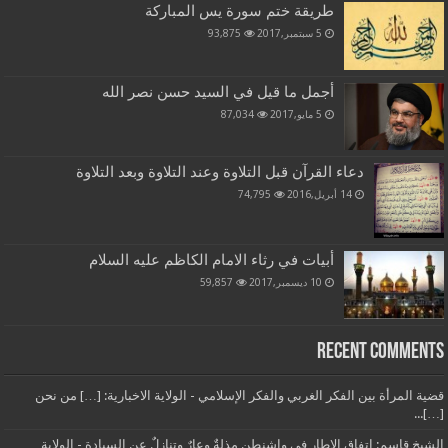
طريقة ختم سورة يس المباركة
5 سبتمبر,2017
93,875
أجمل ما قيل في السيد حسن نصر الله
5 مايو,2017
87,034
دعاء القرآن قبل التلاوة وعند التلاوة وبعد التلاوة
14 أبريل,2016
74,795
أبيات في رثاء الامام الكاظم عليه السلام
10 ديسمبر,2017
59,857
Recent Comments
قضية المرأة بين الفكر الغربي والفكر الإسلامي - الولاية الاخبارية: […] من نحن
[…]...
الشيخ قاسم: اتفاق الإطار في واشنطن مذلةٌ وعارٌ وتنازلٌ عن السيادة - الولاية