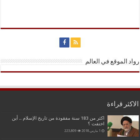
رواد الموقع في العالم
الاكثر قراءة
اكثر من 183 سنة مفقودة من تاريخ الإسلام .. أين
اختفت ؟
1 مارس,2018
223,809