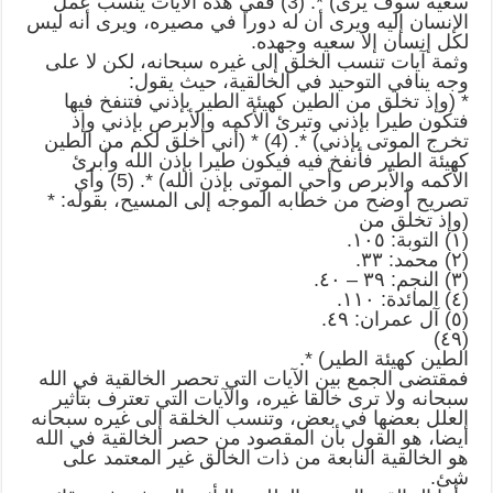
سعيه سوف يرى) *. (3) ففي هذه الآيات ينسب عمل
الإنسان إليه ويرى أن له دورا في مصيره، ويرى أنه ليس
لكل إنسان إلا سعيه وجهده.
وثمة آيات تنسب الخلق إلى غيره سبحانه، لكن لا على
وجه ينافي التوحيد في الخالقية، حيث يقول:
* (وإذ تخلق من الطين كهيئة الطير بإذني فتنفخ فيها
فتكون طيرا بإذني وتبرئ الأكمه والأبرص بإذني وإذ
تخرج الموتى بإذني) *. (4) * (أني أخلق لكم من الطين
كهيئة الطير فأنفخ فيه فيكون طيرا بإذن الله وأبرئ
الأكمه والأبرص وأحي الموتى بإذن الله) *. (5) وأي
تصريح أوضح من خطابه الموجه إلى المسيح، بقوله: *
(وإذ تخلق من
(١) التوبة: ١٠٥.
(٢) محمد: ٣٣.
(٣) النجم: ٣٩ – ٤٠.
(٤) المائدة: ١١٠.
(٥) آل عمران: ٤٩.
(٤٩)
الطين كهيئة الطير) *.
فمقتضى الجمع بين الآيات التي تحصر الخالقية في الله
سبحانه ولا ترى خالقا غيره، والآيات التي تعترف بتأثير
العلل بعضها في بعض، وتنسب الخلقة إلى غيره سبحانه
أيضا، هو القول بأن المقصود من حصر الخالقية في الله
هو الخالقية النابعة من ذات الخالق غير المعتمد على
شئ.