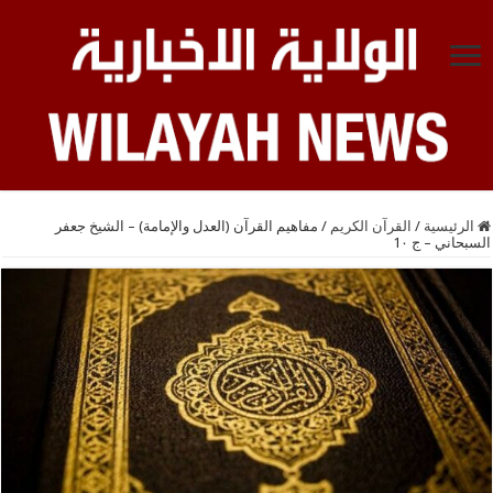
الرئيسية
/
القرآن الكريم
/
مفاهيم القرآن (العدل والإمامة) – الشيخ جعفر
السبحاني – ج 1٠