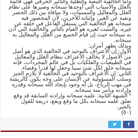
وأما الخالقية التبعية والظلية والتأثير الحرفي فهي قائمة
بالعلل والأسباب التي أوجدها سبحانه وصيرها على نظام
العلل والمعاليل والمسببات، ولا منافاة بين ذلك الحصر
ونفيه عن الغير، وإثباته للآخرين، لأن المحصور فيه
سبحانه هو الخالقية التي يستقل الفاعل في خلقه عن
غيره، والمثبت لغيره هو القيام بالتأثير والخالقية التي أذن
به سبحانه حيث إن قيام الجميع من العلل والمعاليل به
سبحانه.
وبذلك يظهر أمران:
الأول: إن الاعتراف بالتوحيد في الخالقية الذي هو أصل
من الأصول لا يخالف الاعتراف بنظام العلل والمعاليل
في الطبيعيات والفلكيات بل في عالم المجردات، فإنه
سبحانه خلق لكل شئ سببا وجعل لها قدرا وقضاء.
الثاني: إن الاعتراف بالتوحيد في الخالقية لا يلازم الجبر
وسلب المسؤولية عن الإنسان على وجه يكون كالريشة
في مهب الرياح، بل له وجود بإيجاد الله سبحانه وقدره
وإرادته وبأمر منه سبحانه.
* الشبهة الثانية: علمه سبحانه وإرادته السابقة قد وقع
تعلق علمه سبحانه بكل ما وقع ويقع، ذريعة للقول
بالجبر،
(٥٠)