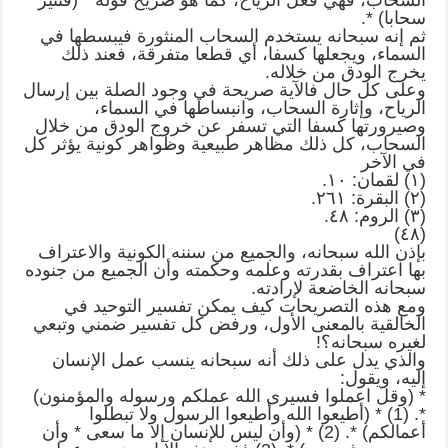
السحاب، فهي فعل الرياح، كما هو صريح قوله * (فتثير
سحابا) *.
ثم إنه سبحانه يستخدم السحاب المنثورة فيبسطها في
السماء، ويجعلها كسفا، أي قطعا متفرقة، فعند ذلك
يخرج الودق من خلاله.
وعلى كل حال فالآية صريحة في وجود الصلة بين إرسال
الرياح، وإثارة السحاب، وانبساطها في السماء،
وصيرورتها كسفا التي تسفر عن خروج الودق من خلال
السحاب، كل ذلك مظاهر طبيعية وظواهر كونية يؤثر كل
في الآخر
(١) لقمان: ١٠.
(٢) البقرة: ٢٦١.
(٣) الروم: ٤٨.
(٤٨)
بإذن الله سبحانه، والجميع من سننه الكونية والاعتراف
بها اعتراف بقدرته وعلمه وحكمته وأن الجميع من جنوده
سبحانه الخاضعة لإرادته.
ومع هذه التصريحات كيف يمكن تفسير التوحيد في
الخالقية بالمعنى الأول، ورفض كل تفسير ضمني وتبعي
لغيره سبحانه؟!
والذي يدل على ذلك أنه سبحانه ينسب عمل الإنسان
إليه، ويقول:
* (وقل اعملوا فسيرى الله عملكم ورسوله والمؤمنون)
*. (1) * (أطيعوا الله وأطيعوا الرسول ولا تبطلوا
أعمالكم) *. (2) * (وأن ليس للإنسان إلا ما سعى * وأن