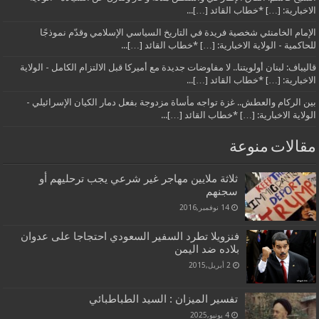
الاخبارية: […] *خطاب القائد […]...
الإمام الخامنئي شخصية فريدة في التاريخ السياسي الإسلامي وقدّم نموذجًا
للحاكمية - الولاية الاخبارية: […] *خطاب القائد […]...
قاليباف: لبنان أولويتنا.. لا مفاوضات جديدة مع أميركا قبل الالتزام الكامل - الولاية
الاخبارية: […] *خطاب القائد […]...
بين الركام والعطش.. غزة تواجه مأساة مزدوجة بفعل دمار الكيان الإسرائيلي -
الولاية الاخبارية: […] *خطاب القائد […]...
مقالات منوعة
ثلاثة ملايين مهاجر غير شرعي يجب ترحليهم أو
سجنهم
14 نوفمبر,2016
فنزويلا تطرد السفير السعودي احتجاجا على عدوان
بلاده ضد اليمن
2 أبريل,2015
تفسير الميزان : السيد الطباطبائي
4 يونيو,2025