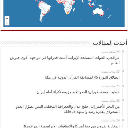
أحدث المقالات
عراقجي: القوات المسلحة الإيرانية أثبتت قدراتها في مواجهة أقوى جيوش
العالم
انطلاق الدورة 46 لمسابقة القرآن الدولية في مكة
خطيب جمعة طهران: العدو تكبد هزيمة نكراء أمام إيران
من البحر الأحمر إلى خليج عدن والجغرافيا المحتلة.. اليمن يطوّق العدو
السعودي بقدرة رصد واستهداف قاتلة
المغاربة يفرون من جنة أميركا والاتفاقيات الإبراهيمية المزعومة!