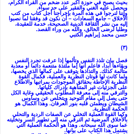
بحيث يصبح في حوزة أكبر عدد ضخم من القراء
الكرام
،
ويحصل عليه الغني والفقير على حد سواء.
وإننا لنرجوا في هذه المرة بإخراجنا أجل كتاب من كتب
الأخلاق – جامع السعادات – أن نكون قد وفقنا لما نصبوا
إليه من نشر الثقافة الدينية الصحيحة، خدمة للعقيدة،
وطلبا لرضى الخالق، والله من وراء القصد.
حسن محمد إبراهيم الكتبي
(٣)
فصل بيان تلذذ النفس وتألمها إذا
عرفت
تجرد النفس
وبقاءها أبدا، فاعلم أنها إما ملتذة متنعمة دائما أو معذبة
متألمة كذلك. والتذاذها
يتوقف
على كمالها الذي يخصها،
ولما كانت لها قوتان النظرية والعملية، فكمال القوة
النظرية الإحاطة بحقائق الموجودات بمراتبها والاطلاع
على الجزئيات غير المتناهية بإدراك كلياتها.
والترقي منه إلى معرفة المطلوب الحقيقي وغاية الكل
حتى يصل إلى مقام التوحيد ويتخلص عن وساوس
الشيطان ويطمئن قلبه بنور العرفان. وهذا الكمال هو
الحكمة النظرية.
وكما القوة العملية التخلي عن الصفات الردية والتحلي
بالأخلاق المرضية ثم الترقي منه إلى تطهير السر وتخليته
عما سوى الله سبحانه. وهذا هو الحكمة العملية التي
يشتمل هذا الكتاب على بيانها.