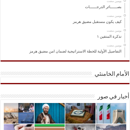
‏يومين مضت
بصــــــائر الدرجــــــات
‏يومين مضت
كيف يكون مستقبل مضيق هرمز
‏يومين مضت
تذكرة المتقين ١
‏يومين مضت
التفاصيل الأولية للخطة الاستراتيجية لضمان امن مضيق هرمز
الأمام الخامنئي
أخبار في صور