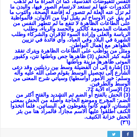
النفس للفيوضات القدسية، كما أن المرآة ما لم تذهب
الكدورات عنها لم تستعد لارتسام الصور فيها، والبدن ما
لم تزل عنه العلة لم تتصور له إفاضة الصحة، والثوب ما
لم ينق عن الأوساخ لم يقبل لونا من الألوان، فالمواظبة
على الطاعات الظاهرة لا تنفع ما لم تتطهر النفس من
الصفات المذمومة كالكبر والحسد والرياء، وطلب
الرياسة والعلى وإرادة السوء للاقران والشركاء وطلب
الشهرة في البلاد وفي العباد، وأي فائدة في تزيين
الظواهر مع إهمال البواطن.
ومثل من يواظب على الطاعات الظاهرة ويترك تفقد
قلبه كبئر الحش (3) ظاهرها جص وباطنها نتن، وكقبور
الموتى ظاهرها مزينة وباطنها
(1) إشارة إلى أن الفضيلة وسط بين رذيلتين وقد دعى
الشارع إلى تحصيل الوسط بقوله صلى الله عليه وآله
وسلم: خير الأمور أواسطها) وسيأتي شرح المعنى من
الوسط والطرفين.
(2) الإسراء الآية 72.
(3) الحش بالفتح أو الضم ثم التشديد والفتح أكثر من
الضم: المخرج وموضع الحاجة وأصله من الحش بمعنى
البستان، لأنهم كانوا يتغوطون في البساتين، فلما اتخذوا
الكنف أطلقوا عليها الاسم مجازا، فالمراد هنا من بئر
الحش خزانة الكنيف.
(٣٦)