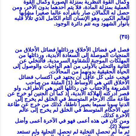
وكمال القوة النظرية بمنزلة الصورة وكمال القوة
العملية بمنزلة المادة، فلا يتم أحدهما بدون الآخر، ومن
حصل له الكمالان صار بانفراده عالما صغيرا مشابها
للعالم الكبير، وهو الإنسان التام الكامل الذي تلألأ قلبه
بأنوار الشهود وبه تتم دائرة الوجود.
(٣٥)
فصل في فضائل الأخلاق ورذائلها فضائل الأخلاق من
المنجيات الموصلة إلى السعادة الأبدية، ورذائلها من
المهلكات الموجبة للشقاوة السرمدية، فالتخلي عن
الثانية والتحلي بالأولى من أهم الواجبات والوصول إلى
الحياة الحقيقية بدونهما من المحالات.
فيجب على كل عاقل أن يجتهد في اكتساب فضائل
الأخلاق التي هي الأوساط (1) المثبتة من صاحب
الشريعة والاجتناب عن رذائلها التي هي الأطراف، ولو
قصر أدركته الهلاكة الأبدية، إذ كما أن الجنين لو خرج عن
طاعة ملك الأرحام المتوسط في الخلق لم يخرج إلى
الدنيا سويا سميعا بصيرا ناطقا، كذلك من خرج عن طاعة
نبي الأحكام المتوسط في الخلق لم يخرج إلى عالم
الآخرة كذلك.
ومن كان في هذه أعمى فهو في الآخرة أعمى وأضل
سبيلا (2).
ثم ما لم تحصل التخلية لم تحصل التحلية ولم تستعد