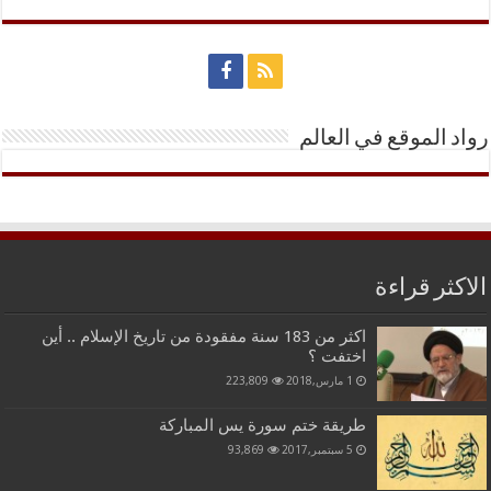
رواد الموقع في العالم
الاكثر قراءة
اكثر من 183 سنة مفقودة من تاريخ الإسلام .. أين
اختفت ؟
1 مارس,2018
223,809
طريقة ختم سورة يس المباركة
5 سبتمبر,2017
93,869