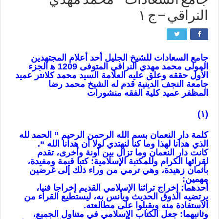
جامع السعادات – محمد مهدي
النراقي – ج ١
جامع السعادات للشيخ الجليل أحد أعلام المجتهدين
المولى محمد مهدي النراقي المتوفى 1209 ه‍ الجزء
الأول حققه وعلق عليه العلامة السيد محمد كلانتر عميد
جامعة
النجف
الدينية قدم له
الشيخ محمد رضا
المظفر
عميد كلية الفقه منشورات
(١)
كلمة دار النعمان بسم الله الرحمن الرحيم ” الحمد لله
الذي هدانا لهذا وما كنا لنهتدي لولا أن هدانا الله “.
كانت دار النعمان وما تزال بين آونة وأخرى، تقدم
لقرائها
الكرام
وللمكتبة الإسلامية: كتبا قيمة ومفيدة،
بأثمان زهيدة، وهي ترمي من وراء ذلك إلى غرضين
مهمين:
أحدهما: إخراج تراثنا الإسلامي القديم إخراجا فنيا،
يرتضيه الذوق الحديث ويأنس به، ليستطيع القراء من
الاستفادة منه ويقبلوا على مطالعته.
وثانيهما: جعل الكتاب الإسلامي في متناول الجميع،