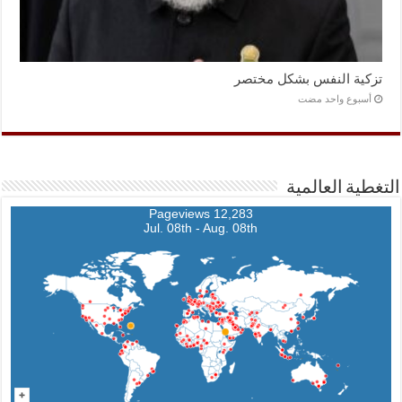
تزكية النفس بشكل مختصر
‏أسبوع واحد مضت
التغطية العالمية
12,283 Pageviews
Jul. 08th - Aug. 08th