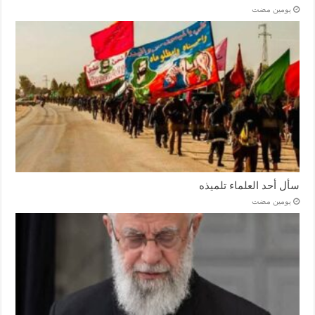
‏يومين مضت
سأل أحد العلماء تلميذه
‏يومين مضت