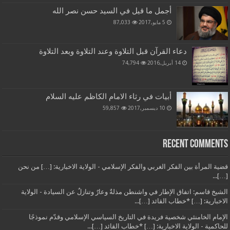
أجمل ما قيل في السيد حسن نصر الله
5 مايو,2017
87,033
دعاء القرآن قبل التلاوة وعند التلاوة وبعد التلاوة
14 أبريل,2016
74,794
أبيات في رثاء الامام الكاظم عليه السلام
10 ديسمبر,2017
59,857
Recent Comments
قضية المرأة بين الفكر الغربي والفكر الإسلامي - الولاية الاخبارية: […] من نحن
[…]...
الشيخ قاسم: اتفاق الإطار في واشنطن مذلةٌ وعارٌ وتنازلٌ عن السيادة - الولاية
الاخبارية: […] *خطاب القائد […]...
الإمام الخامنئي شخصية فريدة في التاريخ السياسي الإسلامي وقدّم نموذجًا
للحاكمية - الولاية الاخبارية: […] *خطاب القائد […]...