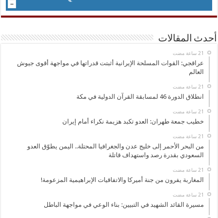
أحدث المقالات
عراقجي: القوات المسلحة الإيرانية أثبتت قدراتها في مواجهة أقوى جيوش
العالم
انطلاق الدورة 46 لمسابقة القرآن الدولية في مكة
خطيب جمعة طهران: العدو تكبد هزيمة نكراء أمام إيران
من البحر الأحمر إلى خليج عدن والجغرافيا المحتلة.. اليمن يطوّق العدو
السعودي بقدرة رصد واستهداف قاتلة
المغاربة يفرون من جنة أميركا والاتفاقيات الإبراهيمية المزعومة!
مسيرة القائد الشهيد في التبيين: بناء الوعي في مواجهة الباطل