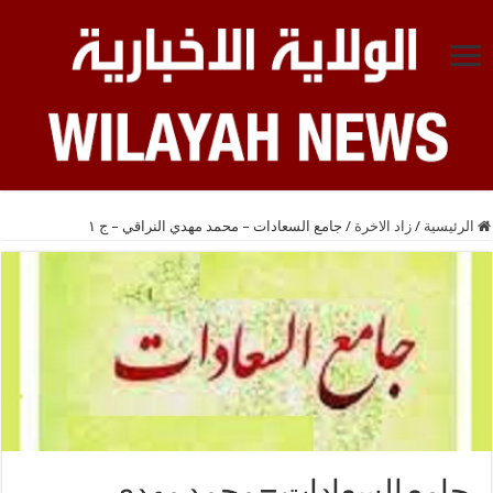
الرئيسية
/
زاد الاخرة
/
جامع السعادات – محمد مهدي النراقي – ج ١