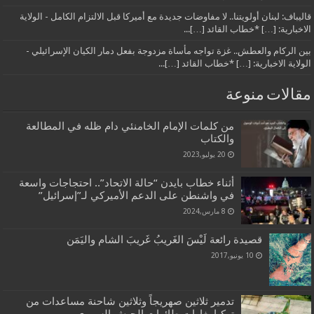
قاليباف: لبنان أولويتنا.. لا مفاوضات جديدة مع أميركا قبل الالتزام الكامل - الولاية
الاخبارية: […] *خطاب القائد […]...
بين الركام والعطش.. غزة تواجه مأساة مزدوجة بفعل دمار الكيان الإسرائيلي -
الولاية الاخبارية: […] *خطاب القائد […]...
مقالات منوعة
من كلمات الإمام الخامنئي دام ظله في المطالعة
والكتاب
20 يوليو,2023
أثناء خطاب بايدن “حالة الاتحاد”.. احتجاجات واسعة
في واشنطن على الدعم الأميركي لـ”إسرائيل”
8 مارس,2024
قصيدة رائعة لَيْسَ الغَريبُ غَريبَ الشام واليَمَن
10 يونيو,2017
تدمير ثلاثين صهريجاً وثلاثين شاحنة مساعدات من