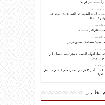
إبراهيمية المزعومة!
يرة القائد الشهيد في التبيين: بناء الوعي في
اجهة الباطل
وم واحد مضت
ــــــائر الدرجــــــات
وم واحد مضت
ف يكون مستقبل مضيق هرمز
ومين مضت
تفاصيل الأولية للخطة الاستراتيجية لضمان امن
يق هرمز
ومين مضت
ذا جنت أمريكا من حرب دمرت قواعدها ولم تحقق
دافها
م الخامنئي