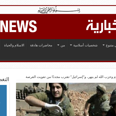
 متنوع
شخصيات أسلامية
من
محاضرات هادفة
الاسلام والحياة
زم وحزب الله لم ينهر.. و”إسرائيل” تقترب مجددًا من تفويت الفرصة
التغط