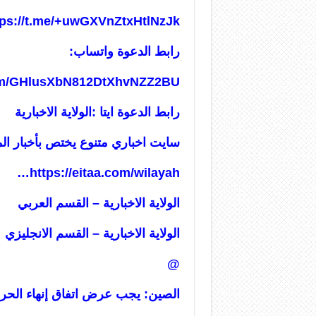
tps://t.me/+uwGXVnZtxHtlNzJk
رابط الدعوة واتساب:
com/GHlusXbN812DtXhvNZZ2BU
رابط الدعوة ايتا :الولاية الاخبارية
سايت اخباري متنوع يختص بأخبار ال
…
https://eitaa.com/wilayah
الولاية الاخبارية – القسم العربي
الولاية الاخبارية – القسم ا
لانجليزي
@
الصين: يجب عرض اتفاق إنهاء الحرب