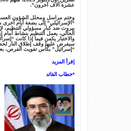
عشرة آلاف آخرون”.
وختم مراسل ومحلل الشؤون العسكر
“الإسرائيلي” إلى بضعة أيام أخرى من
بيروت ضد كبار مسؤولي التنظيم، لإي
الحالي، يعمل التنظيم بنشاط أمام إ
والاختبار يكمن فيما إذا كانت “إس
سيفرض عليها وقف إطلاق النار لحظ
“إسرائيل” بكأس تفويت الفرص، بعد أن 
إقرأ المزيد
*خطاب القائد