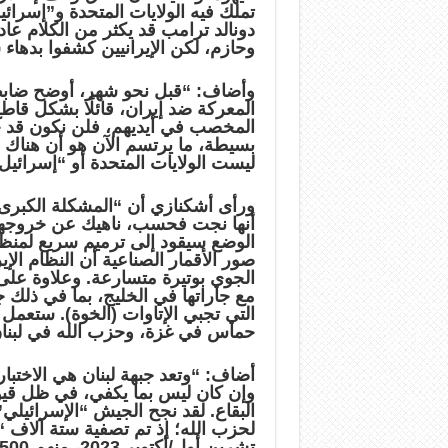
تملك فيه الولايات المتحدة و”إسرائ
دونالد ترامب قد يكثر من الكلام ع
وحازم، لكن الإيرانيين كشفوا بدهاء 
وأضاف: “قبل نحو شهر، أوضح ضابط 
المعركة ضد إيران، قائلًا بشكل قاطع
المخصب في أيديهم، فلن نكون قد حق
بسيطة، ما يرتسم الآن هو أن هناك
ليست الولايات المتحدة أو “إسرائيل
ورأى أشكنازي أن “المشكلة الكبرى
أنها نجت فحسب، ناهيك عن خروجها 
الوضع سيقود إلى ترميم سريع لمنظوم
صور الأقمار الصناعية أن النظام الإي
الجوي بوتيرة متسارعة. وعلاوة على 
مع جاراتها في الخليج، بما في ذل
التي تجبي الإتاوات (الخوة). ستعمل
حماس في غزة، وحزب الله في لبنان
أضاف: “وتعد جبهة لبنان هي الاختب
وإن كان ليس بما يكفي، في ظل قيو
البقاع. لقد نجح الجيش “الإسرائيل