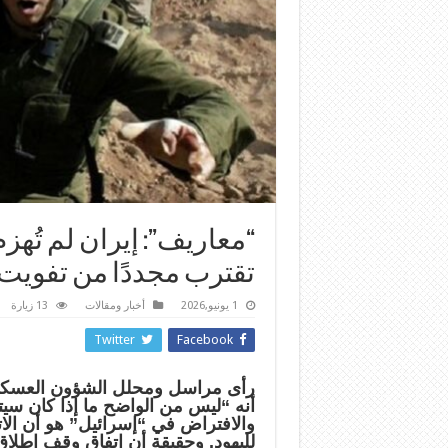
“معاريف”: إيران لم تُهزم
تقترب مجددًا من تفويت
1 يونيو,2026
أخبار ومقالات
13 زيارة
Twitter
Facebook
رأى مراسل ومحلل الشؤون العسكري
أنه “ليس من الواضح ما إذا كان سيتم
والافتراض في “إسرائيل” هو أن الاتف
لليهود. وحقيقة أن اتفاق وقف إطلاق ا