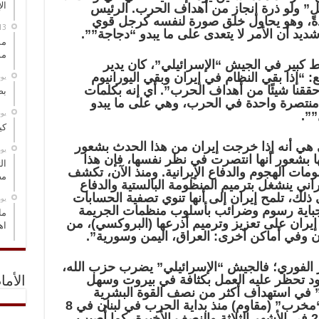
ال
يل” ولو ذرة إنجاز من أهداف الحرب. الرئيس
ادةً، وهو يحاول خلق صورة لنفسه كرجل قوي
شديد أن الأمر لا يتعدى على ما يبدو “دجاجة””.
مس
مو
كبير في الجيش “الإسرائيلي”، كان يدير
: “إذا بقي النظام في إيران وبقي اليورانيوم
‏ي
قنا شيئًا من أهداف الحرب”. أي إنه بكلمات
بص
 منتصرة واحدة في الحرب، وهي على ما يبدو
‏ي
””.
كي
 هي أنه إذا خرجت إيران من هذا الحدث بشعور
‏ي
بشعور أنها انتصرت في نظر نفسها، فإن هذا
ال
ات الهجوم والدفاع الإيرانية. ومنذ الآن، تكشف
مض
راني ينشغل بترميم المنظومة البالستية والدفاع
ذلك، تلمح إيران إلى أنها تنوي تصفية الحسابات
‏ي
ك جباية رسوم وضرائب بأسلوب منظمات الجريمة
ما
 إيران على تعزيز وترميم أذرعها (البروكسي)، من
اه
 وفي أماكن أخرى: العراق، اليمن وسورية”.
ار الفوري؛ فالجيش “الإسرائيلي” يضرب حزب الله،
د تحظر عليه العمل بكثافة في بيروت وسهل
الأما
ي” في استهداف أكثر من نصف القوة البشرية
لحزب الله؛ إذ تم تصفية ستة آلاف “مخرب” (مقاوم) منذ بداية الحرب في لبنان في 8
تشرين أول/أكتوبر 2023، منهم 2500 في الأشهر الثلاثة والنصف الأخيرة، كما أُصيب