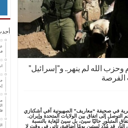
أحدث
عر
في
انطلاق
 وحزب الله لم ينهر.. و”إسرائيل”
 الفرصة
خط
إي
من
ال
ة في صحيفة “معاريف” الصهيونية آفي أشكنازي
قا
 التوصل إلى اتفاق بين الولايات المتحدة وإيران.
اق المتبلور حاليًا سيئ، بل سيئ للغاية بالنسبة
ال
لنار قد مُدّد لستين يومًا إضافية، تأتي في وقت لا