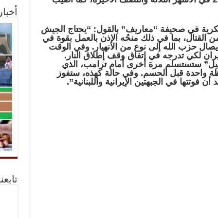
أخبا
ية في صحيفة “معاريف” بالقول: “يحتاج الجيش
 القتال، بما في ذلك منحُه الإذن بالعمل بقوة في
صال حزب الله إلى نوع من الانهيار. وفي الوقت
يران لكي تدرجه في اتفاق وقف إطلاق النار.
رائيل” ستستسلم مرة أخرى أمام ترامب، الذي
ة واحدة قبل الحسم. وفي حالة كهذه، ستفوز
فوتتها في الجبهتين الإيرانية واللبنانية”.
تابعن