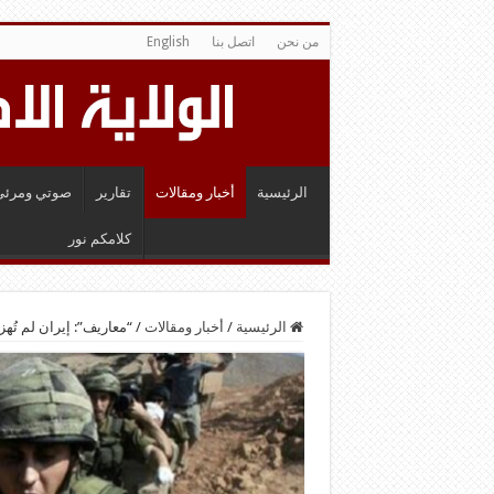
من نحن
اتصل بنا
English
الرئيسية
أخبار ومقالات
تقارير
صوتي ومرئي
كلامكم نور
الرئيسية
/
أخبار ومقالات
/
“معاريف”: إيران لم تُه