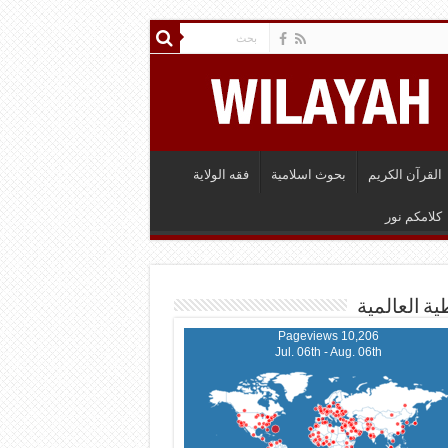
القرآن الكريم
بحوث اسلامية
فقه الولاية
كلامكم نور
ية العالمية
10,206 Pageviews
Jul. 06th - Aug. 06th