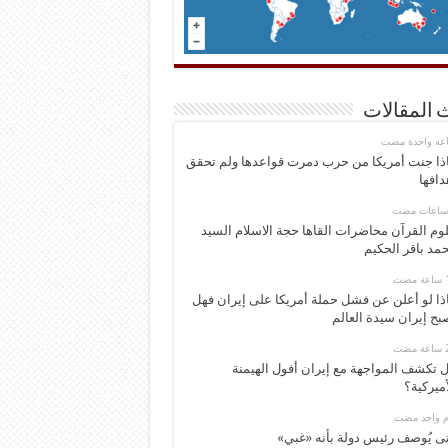
 المقالات
اعة واحدة مضت
ذا جنت أمريكا من حرب دمرت قواعدها ولم تحقق
دافها
وم القرآن محاضرات القاها حجة الاسلام السيد
مد باقر الحكيم
ذا لو أعلن عن فشل حملة أمريكا على إيران فهل
بح إيران سيدة العالم
 تكشف المواجهة مع إيران أفول الهيمنة
أميركية؟
وم واحد مضت
ى يُوصف رئيس دولة بأنه «غبي»