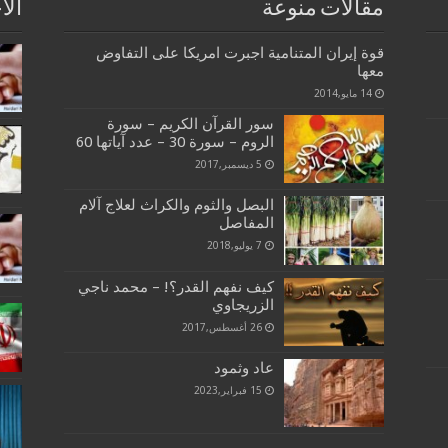
مقالات منوعة
الا
قوة إيران المتنامية اجبرت امريكا على التفاوض
معها
14 مايو,2014
سور القرآن الكريم – سورة
الروم – سورة 30 – عدد آياتها 60
5 ديسمبر,2017
البصل والثوم والكراث لعلاج آلام
المفاصل
7 يوليو,2018
كيف نفهم القدر؟! – محمد ناجي
الزريجاوي
26 أغسطس,2017
عاد وثمود
15 فبراير,2023