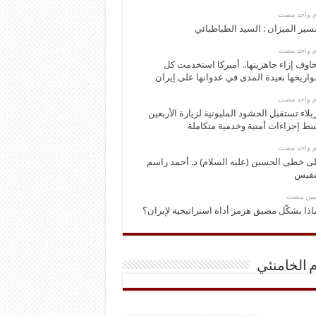
وم واحد مضت
سير الميزان : السيد الطباطبائي
وم واحد مضت
اوف إزاء جاهزيتها.. أميركا استخدمت كل
اريخها بعيدة المدى في عدوانها على إيران
وم واحد مضت
بلاء تستقبل الحشود المليونية لزيارة الأربعين
ط إجراءات أمنية وخدمية متكاملة
وم واحد مضت
ى خطى الحسين (عليه السلام) د. أحمد راسم
نفيس
ومين مضت
اذا يشكّل مضيق هرمز أداة استراتيجية لإيران؟
م الخامنئي