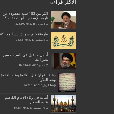
الاكثر قراءة
اكثر من 183 سنة مفقودة من
تاريخ الإسلام .. أين اختفت ؟
1 مارس,2018
223,809
طريقة ختم سورة يس المباركة
5 سبتمبر,2017
93,821
أجمل ما قيل في السيد حسن
نصر الله
5 مايو,2017
87,014
دعاء القرآن قبل التلاوة وعند التلاوة
وبعد التلاوة
14 أبريل,2016
74,786
أبيات في رثاء الامام الكاظم
عليه السلام
10 ديسمبر,2017
59,851