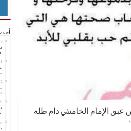
أحدث
‏س
ما
اه
عل
مح
ما
تص
هل
عبق الإمام الخامنئي دام ظله
ال
‏ي
مت