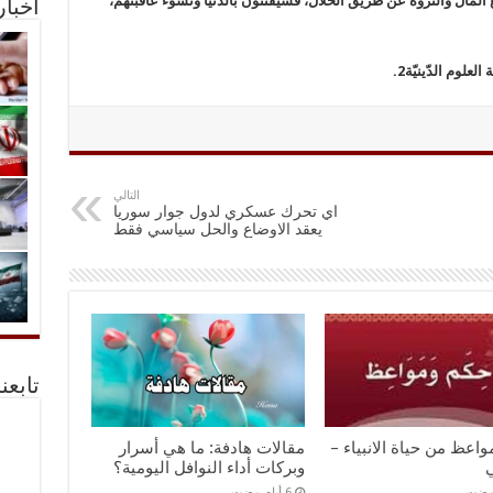
 المال والثّروة عن طريق الحلال، فسيُفتنون بالدّنيا وتسوء عاقبتهم،
أخبا
لوم الدّينيّة2.
التالي
اي تحرك عسكري لدول جوار سوريا
يعقد الاوضاع والحل سياسي فقط
تابعن
اعظ من حياة الانبياء –
مقالات هادفة: ما هي أسرار
ي
وبركات أداء النوافل اليومية؟