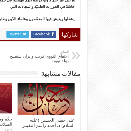
و(على غير حلِّها). ولو فرضنا أنّهم انهمكوا في جمع
خاصّةً في الحوزات العلميّة والمجالات التي
يشغلها ويعيش فيها المعمّمون وعلماء الدّين وطلبة الع
Twitter
Facebook
شاركها
السابق
الاتفاق النووی قریب وإیران ستصبح
دولة نوویة
مقالات مشابهة
حكم ومو
على خطى الحسين (عليه
الميلان
السلام) د. أحمد راسم النفيس