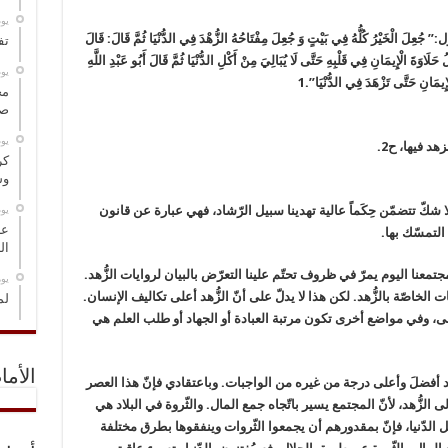
‏ي
عِلَ الْخَيْرُ كُلُّهُ فِي بَيْتٍ وَ جُعِلَ مِفْتَاحُهُ الزُّهْدَ فِي الدُّنْيَا ثُمَّ قَالَ: قَالَ
تف
الْإِيمَانِ فِي قَلْبِهِ حَتَّى لَا يُبَالِيَ مِنْ أَكْلِ الدُّنْيَا ثُمَّ قَالَ أَبُو عَبْدِ اللَّهِ
‏ي
َانِ حَتَّى تَزْهَدَ فِي الدُّنْيَا”.1
مخ
صو
‏ي
كر
وس
 بلا شكّ تتضمّن حِكَماً عالية تهدينا سبيل الرّشاد، فهي عبارة عن قانون
‏ي
عل
التمسّك بها.
ال
جتمعنا اليوم يمرّ في ظروف تحتّم علينا التعرّض بالبيان لروايات الزُّهد.
‏ي
الخاصّة بالزُّهد. لكن هذا لا يدلّ على أنّ الزُّهد أعلى تكاليف الإنسان.
لم
على، وفي مواضع أخرى تكون مرتبة العبادة أو الجهاد أو طلب العلم هي
الأما
د أفضلَ وأعلى درجة من غيره من الواجبات. وباعتقادي فإنّ هذا العصر
الزُّهد، لأنّ المجتمع يسير باتّجاه جمع المال. والثّروة في البلاد هي
 الدّنيا، فإنّ بمقدورهم أن يجمعوا الثّروات وينفقوها بطرق مختلفة