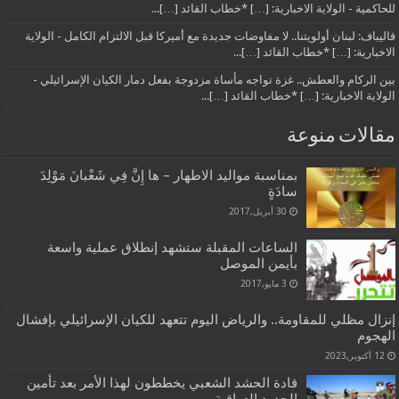
للحاكمية - الولاية الاخبارية: […] *خطاب القائد […]...
قاليباف: لبنان أولويتنا.. لا مفاوضات جديدة مع أميركا قبل الالتزام الكامل - الولاية
الاخبارية: […] *خطاب القائد […]...
بين الركام والعطش.. غزة تواجه مأساة مزدوجة بفعل دمار الكيان الإسرائيلي -
الولاية الاخبارية: […] *خطاب القائد […]...
مقالات منوعة
بمناسبة مواليد الاطهار – ها إِنَّ فِي شَعْبانَ مَوْلِدَ
سادَةٍ
30 أبريل,2017
الساعات المقبلة ستشهد إنطلاق عملية واسعة
بأيمن الموصل
3 مايو,2017
إنزال مظلي للمقاومة.. والرياض اليوم تتعهد للكيان الإسرائيلي بإفشال
الهجوم
12 أكتوبر,2023
قادة الحشد الشعبي يخططون لهذا الأمر بعد تأمين
الحدود العراقية