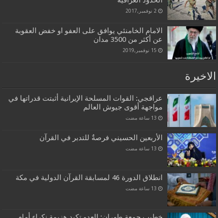
2 نوفمبر,2017
الامام الخامنئي يوافق على العفو او خفض العقوبة
عن أكثر من 3500 مدان
15 نوفمبر,2019
الاخيرة
عراقجي: القوات المسلحة الإيرانية أثبتت قدراتها في
مواجهة أقوى جيوش العالم
الأربعين الحسيني فرصةٌ للتدبر في القرآن
انطلاق الدورة 46 لمسابقة القرآن الدولية في مكة
خطيب جمعة طهران: العدو تكبد هزيمة نكراء أمام