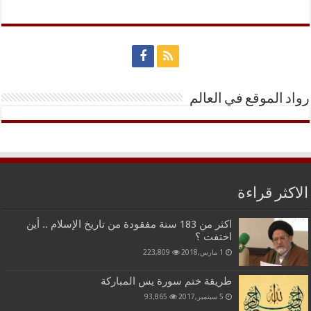
رواد الموقع في العالم
الاكثر قراءة
اكثر من 183 سنة مفقودة من تاريخ الإسلام .. أين
اختفت ؟
1 مارس,2018
223,809
طريقة ختم سورة يس المباركة
5 سبتمبر,2017
93,865