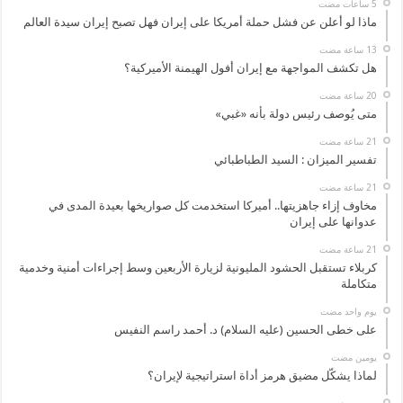
ماذا لو أعلن عن فشل حملة أمريكا على إيران فهل تصبح إيران سيدة العالم
هل تكشف المواجهة مع إيران أفول الهيمنة الأميركية؟
متى يُوصف رئيس دولة بأنه «غبي»
تفسير الميزان : السيد الطباطبائي
مخاوف إزاء جاهزيتها.. أميركا استخدمت كل صواريخها بعيدة المدى في
عدوانها على إيران
كربلاء تستقبل الحشود المليونية لزيارة الأربعين وسط إجراءات أمنية وخدمية
متكاملة
‏يوم واحد مضت
على خطى الحسين (عليه السلام) د. أحمد راسم النفيس
‏يومين مضت
لماذا يشكّل مضيق هرمز أداة استراتيجية لإيران؟