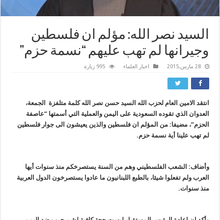
السيد نصر الله: مؤلم ان فلسطين
وجيرانها لم تهب عليهم “نسمة حزم”
28 مارس,2015
اخبار العلماء
995 زيارة
انتقد الامين العام لحزب الله السيد حسن نصر الله كلمة متلفزة الجمعة،
العدوان الذي تقوده السعودية على اليمن والعملية التي أسمتها “عاصفة
الحزم”، مضيفا: من المؤلم ان فلسطين والذين يعيشون الى جوار فلسطين
لم تهب علينا أية نسمة حزم.
وأضاف: الشعب الفلسطيني وهم من السنة يستصرخكم منذ سنوات أيها
العرب ولم تفعلوا شيئا، بالطبع اللبنانيون ما عادوا يستصرخون الدول العربية
منذ سنوات.
وأكد ان اعادة الرئيس المستقيل ليست حجة كافية لشن حرب ضد اليمن