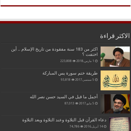
الاكثر قراءة
اكثر من 183 سنة مفقودة من تاريخ الإسلام .. أين
اختفت ؟
1 مارس,2018
223,808
طريقة ختم سورة يس المباركة
5 سبتمبر,2017
93,818
أجمل ما قيل في السيد حسن نصر الله
5 مايو,2017
87,013
دعاء القرآن قبل التلاوة وعند التلاوة وبعد التلاوة
14 أبريل,2016
74,786