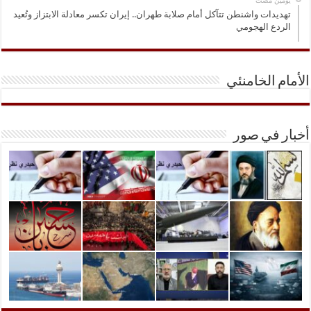
‏يومين مضت
تهديدات واشنطن تتآكل أمام صلابة طهران.. إيران تكسر معادلة الابتزاز وتُعيد
الردع الهجومي
الأمام الخامنئي
أخبار في صور