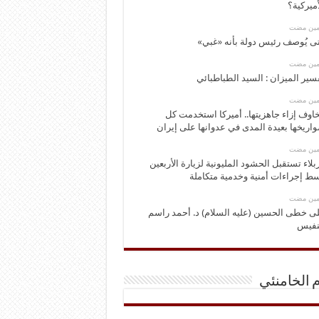
أميركية؟
ومين مضت
ى يُوصف رئيس دولة بأنه «غبي»
ومين مضت
سير الميزان : السيد الطباطبائي
ومين مضت
اوف إزاء جاهزيتها.. أميركا استخدمت كل
اريخها بعيدة المدى في عدوانها على إيران
ومين مضت
بلاء تستقبل الحشود المليونية لزيارة الأربعين
ط إجراءات أمنية وخدمية متكاملة
ومين مضت
ى خطى الحسين (عليه السلام) د. أحمد راسم
نفيس
م الخامنئي