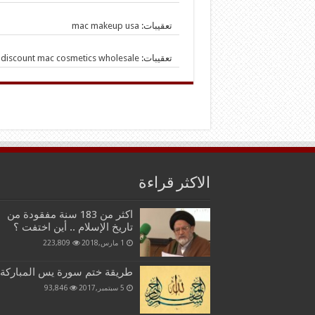
تعقيبات:
mac makeup usa
تعقيبات:
discount mac cosmetics wholesale
الاكثر قراءة
اكثر من 183 سنة مفقودة من
تاريخ الإسلام .. أين اختفت ؟
1 مارس,2018
223,809
طريقة ختم سورة يس المباركة
5 سبتمبر,2017
93,846