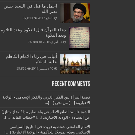
أجمل ما قيل في السيد حسن
نصر الله
5 مايو,2017
87,019
دعاء القرآن قبل التلاوة وعند التلاوة
وبعد التلاوة
14 أبريل,2016
74,788
أبيات في رثاء الامام الكاظم
عليه السلام
10 ديسمبر,2017
59,852
Recent Comments
قضية المرأة بين الفكر الغربي والفكر الإسلامي - الولاية
الاخبارية: […] من نحن […]...
الشيخ قاسم: اتفاق الإطار في واشنطن مذلةٌ وعارٌ وتنازلٌ
عن السيادة - الولاية الاخبارية: […] *خطاب القائد […]...
الإمام الخامنئي شخصية فريدة في التاريخ السياسي
الإسلامي وقدّم نموذجًا للحاكمية - الولاية الاخبارية: […]