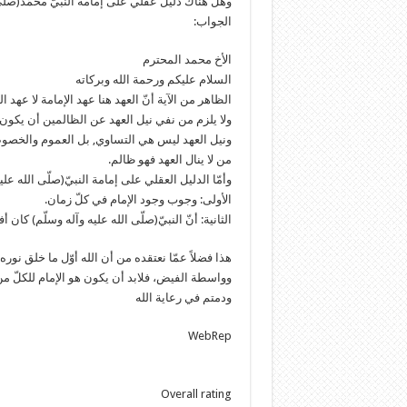
وهل هناك دليل عقلي على إمامة النبيّ محمّد(صلّى ا
الجواب:
الأخ محمد المحترم
السلام عليكم ورحمة الله وبركاته
الظاهر من الآية أنّ العهد هنا عهد الإمامة لا عهد ال
ولا يلزم من نفي نيل العهد عن الظالمين أن يكون ك
ونيل العهد ليس هي التساوي, بل العموم والخصوص ا
من لا ينال العهد فهو ظالم.
وأمّا الدليل العقلي على إمامة النبيّ(صلّى الله ع
الأولى: وجوب وجود الإمام في كلّ زمان.
الثانية: أنّ النبيّ(صلّى الله عليه وآله وسلّم) كا
هذا فضلاً عمّا نعتقده من أن الله أوّل ما خلق نوره 
وواسطة الفيض، فلابد أن يكون هو الإمام للكلّ من ا
ودمتم في رعاية الله
WebRep
Overall rating