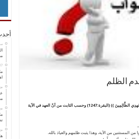
أحدث
‏س
ال
مض
ما
اه
عدم الظلم
‏ي
عل
مح
السلام عليكم ورحمة الله , في الكريمة (( لَا يَنَالُ عَهدِي الظَّالِمِينَ )) (البقرة:1247) وحسب الثابت من أنّ العهد في الآية
‏ي
ما
تص
.
‏ي
ا من المستثنين من الآية، وهذا يثبت ظلمهم والعياذ بالله.
هل