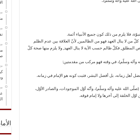
لله عليه وآله وسلّم)..
ال
‏ي
مت
‏ي
نبوّة، فلا يلزم من ذلك كون جميع الأنبياء أئمة.
تف
لّ من لا ينال العهد فهو من الظالمين, لأنّ العلاقة بين عدم الظلم
‏ي
لمطلق, فكلّ ظالم حسب الآية لا ينال العهد, ولا يلزم منها صحة كلّ
مخ
صو
ليه وآله وسلّم)، في وقته فهو مركب من مقدمتين:
‏ي
كر
ن أفضل أهل زمانه، بل أفضل البشر، فثبت كونه هو الإمام في زمانه.
وس
‏ي
(صلّى الله عليه وآله وسلّم)، وأنّه أوّل الموجودات، والصادر الأوّل،
عل
وّل الخلقة إلى آخرها ولا إمام فوقه.
ال
الأما