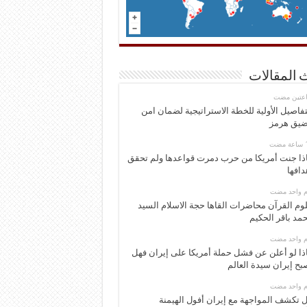
 المقالات
اعتين مضت
تفاصيل الأولية للخطة الاستراتيجية لضمان امن
يق هرمز
ذا جنت أمريكا من حرب دمرت قواعدها ولم تحقق
دافها
وم واحد مضت
وم القرآن محاضرات القاها حجة الاسلام السيد
مد باقر الحكيم
وم واحد مضت
ذا لو أعلن عن فشل حملة أمريكا على إيران فهل
بح إيران سيدة العالم
وم واحد مضت
 تكشف المواجهة مع إيران أفول الهيمنة