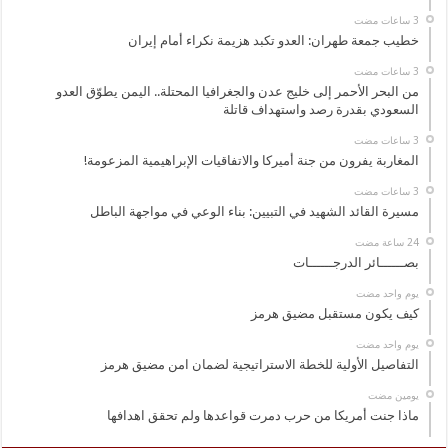
خطيب جمعة طهران: العدو تكبد هزيمة نكراء أمام إيران
من البحر الأحمر إلى خليج عدن والجغرافيا المحتلة.. اليمن يطوّق العدو
السعودي بقدرة رصد واستهداف قاتلة
المغاربة يفرون من جنة أميركا والاتفاقيات الإبراهيمية المزعومة!
مسيرة القائد الشهيد في التبيين: بناء الوعي في مواجهة الباطل
بصــــــائر الدرجــــــات
‏يوم واحد مضت
كيف يكون مستقبل مضيق هرمز
‏يوم واحد مضت
التفاصيل الأولية للخطة الاستراتيجية لضمان امن مضيق هرمز
‏يومين مضت
ماذا جنت أمريكا من حرب دمرت قواعدها ولم تحقق اهدافها