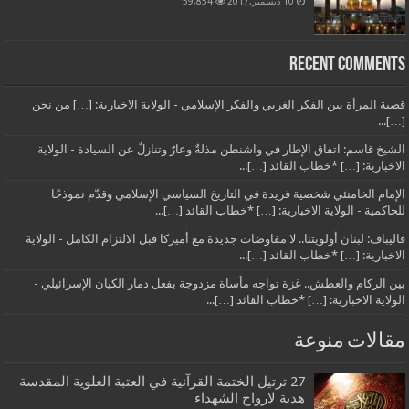
10 ديسمبر,2017
59,854
Recent Comments
قضية المرأة بين الفكر الغربي والفكر الإسلامي - الولاية الاخبارية: […] من نحن
[…]...
الشيخ قاسم: اتفاق الإطار في واشنطن مذلةٌ وعارٌ وتنازلٌ عن السيادة - الولاية
الاخبارية: […] *خطاب القائد […]...
الإمام الخامنئي شخصية فريدة في التاريخ السياسي الإسلامي وقدّم نموذجًا
للحاكمية - الولاية الاخبارية: […] *خطاب القائد […]...
قاليباف: لبنان أولويتنا.. لا مفاوضات جديدة مع أميركا قبل الالتزام الكامل - الولاية
الاخبارية: […] *خطاب القائد […]...
بين الركام والعطش.. غزة تواجه مأساة مزدوجة بفعل دمار الكيان الإسرائيلي -
الولاية الاخبارية: […] *خطاب القائد […]...
مقالات منوعة
27 ترتيل الختمة القرآنية في العتبة العلوية المقدسة
هدية لارواح الشهداء