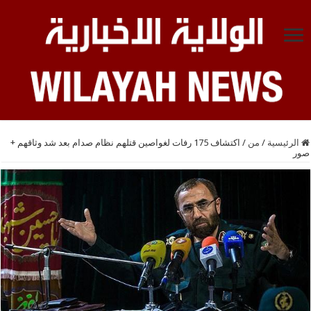
الرئيسية
/
من
/
اكتشاف 175 رفات لغواصين قتلهم نظام صدام بعد شد وثاقهم +
صور