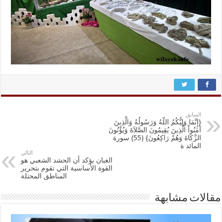
السابق
{إِنَّمَا وَلِيُّكُمُ اللّهُ وَرَسُولُهُ وَالَّذِينَ
آمَنُواْ الَّذِينَ يُقِيمُونَ الصَّلاَةَ وَيُؤْتُونَ
الزَّكَاةَ وَهُمْ رَاكِعُونَ} (55) سورة
المائد ة
التالي
الغبان يؤكد أن الحشد الشعبي هو
القوة الأساسية التي تقوم بتحرير
المناطق المحتلة
مقالات مشابهة