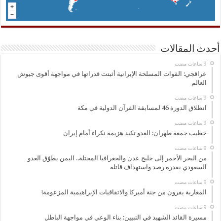
أحدث المقالات
عراقجي: القوات المسلحة الإيرانية أثبتت قدراتها في مواجهة أقوى جيوش
العالم
انطلاق الدورة 46 لمسابقة القرآن الدولية في مكة
خطيب جمعة طهران: العدو تكبد هزيمة نكراء أمام إيران
من البحر الأحمر إلى خليج عدن والجغرافيا المحتلة.. اليمن يطوّق العدو
السعودي بقدرة رصد واستهداف قاتلة
المغاربة يفرون من جنة أميركا والاتفاقيات الإبراهيمية المزعومة!
مسيرة القائد الشهيد في التبيين: بناء الوعي في مواجهة الباطل