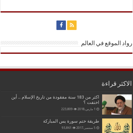
رواد الموقع في العالم
الاكثر قراءة
اكثر من 183 سنة مفقودة من تاريخ الإسلام .. أين
اختفت ؟
1 مارس,2018
223,809
طريقة ختم سورة يس المباركة
5 سبتمبر,2017
93,861