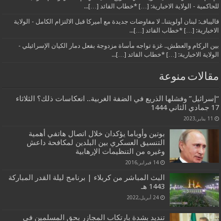
للحاكمية - الولاية الاخبارية: […] *خطاب القائد […]...
قاليباف: لبنان أولويتنا.. لا مفاوضات جديدة مع أميركا قبل الالتزام الكامل - الولاية
الاخبارية: […] *خطاب القائد […]...
بين الركام والعطش.. غزة تواجه مأساة مزدوجة بفعل دمار الكيان الإسرائيلي -
الولاية الاخبارية: […] *خطاب القائد […]...
مقالات منوعة
“إسرائيل” وفشلها الذريع في الضفة الغربية.. انعكاسات ذلك؟ الثلاثاء
17 جمادي الثاني 1444
11 يناير,2023
بوتين وأوباما يؤكدان خلال اتصال هاتفي أهمية
التنسيق العسكري بين البلدين لمكافحة داعش
وغيره من التنظيمات الإرهابية
14 فبراير,2016
البث المباشر من كربلاء | برنامج ليلة القدر المباركة
1443 هـ
24 أبريل,2022
تنديد بشدة بارتكاب المجازر بحق المسلمين في