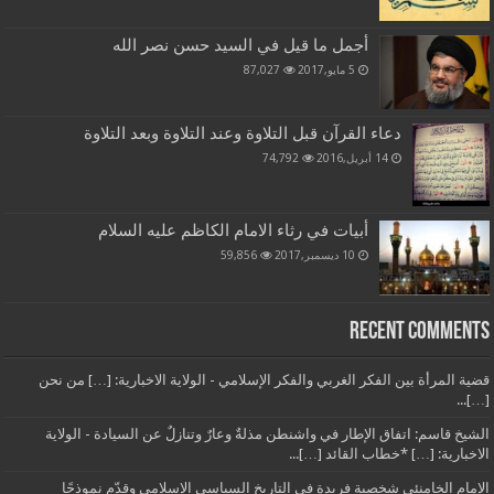
أجمل ما قيل في السيد حسن نصر الله
5 مايو,2017
87,027
دعاء القرآن قبل التلاوة وعند التلاوة وبعد التلاوة
14 أبريل,2016
74,792
أبيات في رثاء الامام الكاظم عليه السلام
10 ديسمبر,2017
59,856
Recent Comments
قضية المرأة بين الفكر الغربي والفكر الإسلامي - الولاية الاخبارية: […] من نحن
[…]...
الشيخ قاسم: اتفاق الإطار في واشنطن مذلةٌ وعارٌ وتنازلٌ عن السيادة - الولاية
الاخبارية: […] *خطاب القائد […]...
الإمام الخامنئي شخصية فريدة في التاريخ السياسي الإسلامي وقدّم نموذجًا