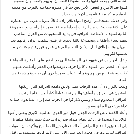
الحالة التي وجدت عليها رفات الشهداء تثبت أن أيديهم وثقت، وأن بعضهم
قتلوا بعد الأسر، والبعض الآخر دفن حياً في مقبرة جماعية بالقرب من مدينة
العمارة مركز محافظة ميسان جنوب بغداد
وفي حديثه للصحافيين أوضح اللواء باقر زاده قائلاً: عثرنا بالقرب من العمارة
على ثلاثة مجموعات من الرفات إحداها متعلقة بشهداء إيرانيين، والمجموعة
الثانية لشهداء الانتفاضة العراقية في بداية التسعينيات من القرن الماضي
بينهم نساء وأطفال، ومجموعة ثالثة لجنود عراقيين سلمت إيران رفاتهم بعد
سريان وقف إطلاق النار.. إلا أن النظام العراقي قام بدفن رفاتهم هناك ولم
يسلمها لذويهم.
ونقل باقر زاده عن شهود في المنطقة التي تم العثور على المقبرة الجماعية
فيها أن البعض من الشهداء كانوا جرحى فوضعوا في الحفر وأطلقت عليهم
كلاب وحشية لتنهش بهم وهم أحياء واستشهدوا دون أن يمنحوهم شربة من
الماء.
ولفت باقر زاده أن هذه الرفات تمثل وثائق دامغة للجرائم التي ارتكبها
البعثيون في العراق، وأضاف: واليوم نجد ضباطاً كباراً من نظام الرئيس
العراقي المعدوم صدام وممن شاركوا في الحرب ضد إيران يساندون جماعة
“داعش” في العراق وسوريا.
وأعاد الكشف عن الرفات الجدل حول دور القوى العالمية الكبرى وعلى رأسها
الولايات المتحدة في دعم نظام صدام ضد إيران.. حيث تشير وثيقة متلفزة
إلى لقاء وزير الدفاع العراقي آنذاك عدنان خيرالله طلفاح وتأكيده أن القوات
العراقية لم تباغت في هجوم الغواصين الإيرانيين لأنها كانت مستعدة من قبل