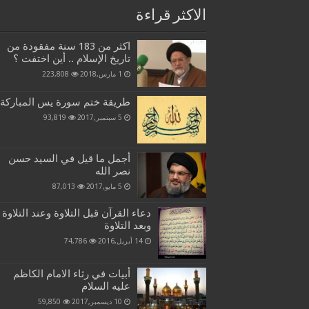
الاكثر قراءة
اكثر من 183 سنة مفقودة من
تاريخ الإسلام .. أين اختفت ؟
1 مارس,2018
223,808
طريقة ختم سورة يس المباركة
5 سبتمبر,2017
93,819
أجمل ما قيل في السيد حسن
نصر الله
5 مايو,2017
87,013
دعاء القرآن قبل التلاوة وعند التلاوة
وبعد التلاوة
14 أبريل,2016
74,786
أبيات في رثاء الامام الكاظم
عليه السلام
10 ديسمبر,2017
59,850