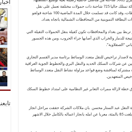
أخبا
لاسيما في عمليات النقل الخارجي، مبينا ان الشركة تمتلك حاليا 725 شاحنة ذات حمولات مختلفة تعمل على نقل
مفردات البطاقة التموينية من والى جميع المحافظات، وقد كانت قد تسلمت خلال المدة الماضية 100 شاحنة فولفو
ركة النقل البري قامت بانشاء 5 جسور تربط بين بغداد والمحافظات تكون كفيلة بنقل الحمولات الثقيلة التي
نتيجة للدمار والخراب الذي أصابها جراء الحروب، ومن هذه الجسور
اني “الصقلاوية”.
ية لاصدار تراخيص للنقل متعدد الوسائط برئاسة مدير القسم التجاري
لين عن شركات السكك الحديد والنقل البري والخطوط الجوية العراقية
ة مشتركة لمناقشة وضع قواعد مزاولة نشاط النقل متعدد الوسائط
اخيص المتعهدين.
 خطة لازالة ممرات التعابر غير النظامية على امتداد خطوط السكك
تابعن
ارة النقل عبد الستار محسن بان ملاكات الشركة حققت مراحل انجاز
متقدمة بمشروع خط السكك الحديد المزدوج، اذ بلغت 85 بالمئة، معربا عن امله بانجاز اعماله بالكامل خلال الاشهر