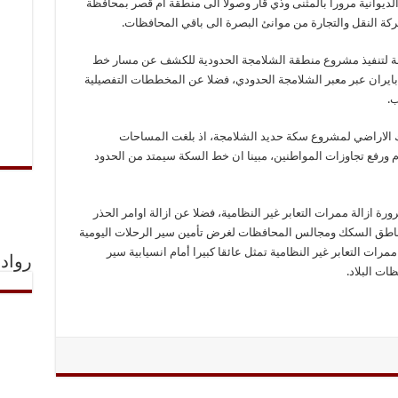
ديوانية مروراً بالمثنى وذي قار وصولاً الى منطقة ام قصر بمحافظة
ة النقل والتجارة من موانئ البصرة الى باقي المحافظات.
تصة لتنفيذ مشروع منطقة الشلامجة الحدودية للكشف عن مسار خط
بايران عبر معبر الشلامجة الحدودي، فضلا عن المخططات التفصيلية
ب.
الاراضي لمشروع سكة حديد الشلامجة، اذ بلغت المساحات
 ازالة الالغام ورفع تجاوزات المواطنين، مبينا ان خط السكة سيمتد من الحدود
رة ازالة ممرات التعابر غير النظامية، فضلا عن ازالة اوامر الحذر
ناطق السكك ومجالس المحافظات لغرض تأمين سير الرحلات اليومية
رات التعابر غير النظامية تمثل عائقا كبيرا أمام انسيابية سير
رواد 
ات البلاد.