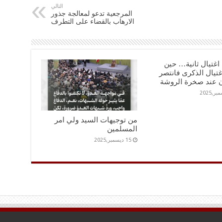
التالي
المرجعية تدعو لمعالجة جذور
الارهاب بالقضاء على التطرف
اغتيال ثانية… حين
اغتيال الذكرى فانتصر
ن عند صخرة الروشة
من توجيهات السيد ولي امر
المسلمين
15 ديسمبر,2025