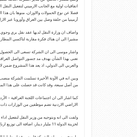
اتفاقيات اولية مع الجانب الارميني لتفعيل النقل ا
فضلا عن نوع الحمولات والاوزان، منوها بان هذا ا
أرمينيا من حلقة وصل بين العراق وأوروبا عبر الارا
واضاف ان وزارة النقل لديها عقد نقل بري وجوي متك
مشيرا الى ان هناك فكرة مقاربة لتاكسي المطار 
واشار موسى الى ان الشركة تسعى الى الحصول على
تعنى بهذا الشأن بهدف مد جسور التواصل العراقي
والعربي الى الدولي، اذ يعد هذا المشروع ضمن لائحة 
وبين انه في الآونة الأخيرة تسلمت الشركة منصب 
من أصل سبعة، وقد كانت قد حصلت على هذا المنصب منذ
كما اشار الى ان اجتماعات اللجنة العراقية – ال
الاراضي الاردنية تضم موظفين من الوزارات ذات ا
ولفت الى انه وبتوجيه من وزير النقل لتفعيل ادا
لخزينة الدولة 11 مليار دينار، اضافة الى توزيع ارباح قدرها 5 مليارات دينار لموظفيها البالغ عددهم 3765 موظفا.