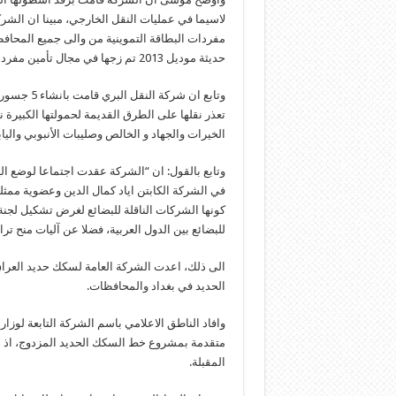
حديثة موديل 2013 تم زجها في مجال تأمين مفردات البطاقة التموينية من المحافظات الشمالية باتجاه بغداد.
وتابع ان ش
تعذر نقلها على الطرق القديمة لحمولتها الكبيرة 
الخيرات والجهاد و الخالص وصليبات الأنبوبي والياب
وتابع بالقول: ان “الشركة عقدت اجتماعا لوضع ال
في الشركة الكابتن اياد كمال الدين وعضوية ممث
كونها الشركات الناقلة للبضائع لغرض تشكيل لجن
للبضائع بين الدول العربية، فضلا عن آليات منح تر
الى ذلك، اعدت الشركة العامة لسكك حديد العراق
الحديد في بغداد والمحافظات.
وافاد الناطق الاعلامي باسم الشركة التابعة لوز
المقبلة.