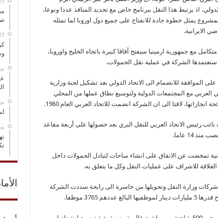
لدولي، اذ يرتبط هذا النقل ببرنامج خاص مع تحديد المنافذ عددا ونوعا،
مخ
صو
لمشروع يمثل خطوة جادة للانفتاح على جميع دول اوروبا لما تمثله
ضي الايرانية.
كر
امل مع جمهورية ارمينيا سيفتح آفاقا كبيرة باتجاه الخليج واوروبا،
وس
ستعتمدها الشركة في عملية نقل الحمولات.
‏ي
عل
 الموافقة للانضمام الى الاتحاد الدولي بعد تشكيل لجنة وزارية
ال
 العربي مع المجتمعات الدولية ولتوسيع نطاق عملها من المحلي
‏ي
انجازاتها، لافتا الى ان الشركة انضمت للاتحاد العربي العام 1980.
لم
نائب رئيس الاتحاد العربي للنقل البري بعد حصولها على أربعة مقاعد
‏ي
 14 عاما.
ته
تك
أردنية تمخضت عن الاتفاق على انشاء ساحات لتبادل الحمولات داخل
لعلاقة للاشراف على عمليات النقل وكل ما يتعلق به.
الأما
ء شركات وزارة النقل وتحويلها من خاسرة الى رابحة سددت الشركة
واوضح موسى ان الشركة قامت برفد اسطولها البري بـ500 شاحنة من مناشئ عالمية رصينة بغية توسيع انشطتها،