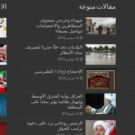
مقالات منوعة
الا
شهداء وجرحى بصفوف
المتظاهرين والاعتصامات
تتواصل بصنعاء
10 سبتمبر,2014
البلديات تجد حلاً جذريا لتصريف
مياه الأمطار
20 نوفمبر,2015
الإحتجاج (ج1) / للطبرسي
13 فبراير,2024
العراق بوابة الشرق الأوسط
وإنهيار نظامه يؤثر سلبا على
المنطقة
14 مايو,2016
الرئيس روحاني يرد على دعوة
ترامب للحوار
7 أغسطس,2018