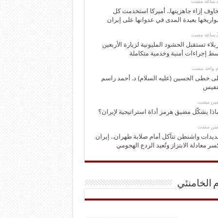
اوف إزاء جاهزيتها.. أميركا استخدمت كل
اريخها بعيدة المدى في عدوانها على إيران
بلاء تستقبل الحشود المليونية لزيارة الأربعين
ط إجراءات أمنية وخدمية متكاملة
وم واحد مضت
ى خطى الحسين (عليه السلام) د. أحمد راسم
نفيس
ومين مضت
اذا يشكّل مضيق هرمز أداة استراتيجية لإيران؟
ومين مضت
ديدات واشنطن تتآكل أمام صلابة طهران.. إيران
سر معادلة الابتزاز وتُعيد الردع الهجومي
م الخامنئي