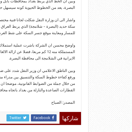
وبين ان الخط الذي يربط بغداد بمحافظات بابل وال
البصرة، يعد من الخطوط الحيوية كونه سيسهل حرك
واشار الى ان وزارة النقل شكلت لجانا فنية مخ
سكة حديد (البصرة – شلامجة) الذي يربط العراق 
للمسار ومعاينة موقع جسر السكة على شط العر
واوضح محسن ان الشركة باشرت عملية استملاك 
المستملكة منه 12 كم مربعا، فضلا عن
الايرانية في الشلامجة الى محافظة البصرة.
وبين الناطق الاعلامي ان وزير النقل شدد على ضرو
ورفع كفاءة خطوط السكة والتنسيق بين مدراء م
من خلال جملة من الضوابط القانونية، موضحا ان مم
القطارات الصاعدة والنازلة من بغداد باتجاه محافظ
المصدر: الصباح
Twitter
Facebook
شاركها