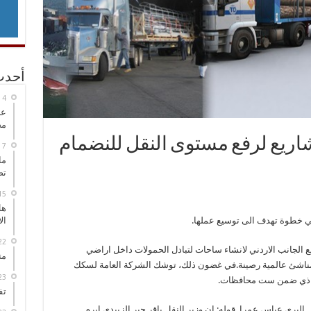
أحدث
عل
مح
مشاريع لرفع مستوى النقل للنضمام
ما
تص
هل
في خطوة تهدف الى توسيع عملها.
ال
مع الجانب الاردني لانشاء ساحات لتبادل الحمولات داخل اراضي
مت
دت اسطولها بـ 500 شاحنة من مناشئ عالمية رصينة.في غضون ذلك، توشك الشركة العامة لسكك
محاذي ضمن ست محافظات.
تف
البري عباس عمرا قوله: ان وزير النقل باقر جبر الزبيدي ابرم