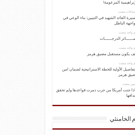
إبراهيمية المزعومة!
يرة القائد الشهيد في التبيين: بناء الوعي في
اجهة الباطل
وم واحد مضت
ــــــائر الدرجــــــات
وم واحد مضت
ف يكون مستقبل مضيق هرمز
وم واحد مضت
تفاصيل الأولية للخطة الاستراتيجية لضمان امن
يق هرمز
ومين مضت
ذا جنت أمريكا من حرب دمرت قواعدها ولم تحقق
دافها
م الخامنئي