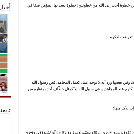
ا من خطوة أحب إلى الله من خطوتين: خطوة يسد بها المؤمن صفا في
أخبا
ف تعرضت لذكره
يفة، وفي بعضها ورد أنه لا يوجد عمل كعمل المجاهد: فعن رسول الله
اد كلهم عند المجاهدين في سبيل الله إلا كمثل خطّاف أخذ بمنقاره من
 نذكر منها:
تابعن
ْرًا عَظِيمًا * دَرَجَاتٍ مِّنْهُ وَمَغْفِرَةً وَرَحْمَةً وَكَانَ اللّهُ غَفُورًا رَّحِيمًا”17.