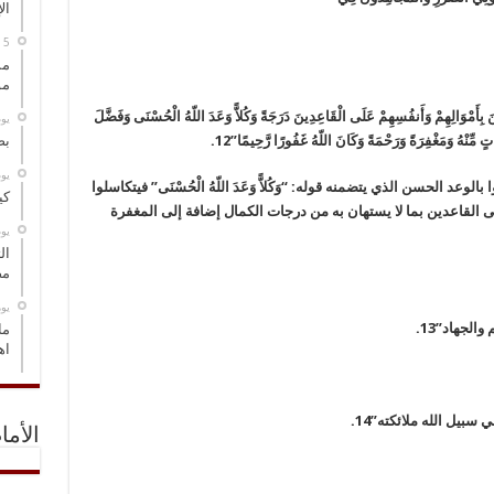
ال
مس
مو
َ بِأَمْوَالِهِمْ وَأَنفُسِهِمْ عَلَى الْقَاعِدِينَ دَرَجَةً وَكُلاًّ وَعَدَ اللّهُ الْحُسْنَى وَفَضَّلَ
‏ي
ِّنْهُ وَمَغْفِرَةً وَرَحْمَةً وَكَانَ اللّهُ غَفُورًا رَّحِيمًا”12.
بص
‏ي
لوعد الحسن الذي يتضمنه قوله: “وَكُلاًّ وَعَدَ اللّهُ الْحُسْنَى” فيتكاسلوا
كي
 القاعدين بما لا يستهان به من درجات الكمال إضافة إلى المغفرة
‏ي
ال
مض
‏ي
الجهاد”13.
ما
اه
سبيل الله ملائكته”14.
الأما