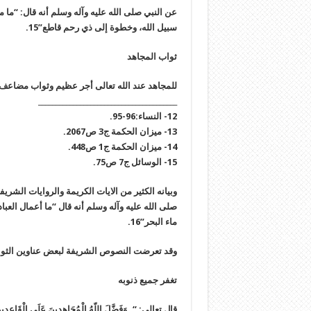
عن النبي صلى الله عليه وآله وسلم أنه قال: “م
سبيل الله، وخطوة إلى ذي رحم قاطع”15.
ثواب المجاهد
للمجاهد عند الله تعالى أجر عظيم وثواب مضاع
________________________________________
12- النساء:96-95.
13- ميزان الحكمة ج‏3 ص‏2067.
14- ميزان الحكمة ج‏1 ص‏448.
15- الوسائل ج‏7 ص‏75.
وبيانه الكثير من الايات الكريمة والروايات الشر
صلى الله عليه وآله وسلم أنه قال “ما أعمال العب
ماء البحر”16.
وقد تعرضت النصوص الشريفة لبعض عناوين الثواب
تغفر جميع ذنوبه
قال تعالى: “..وَفَضَّلَ اللّهُ الْمُجَاهِدِينَ عَلَى الْقَاعِدِينَ أَج