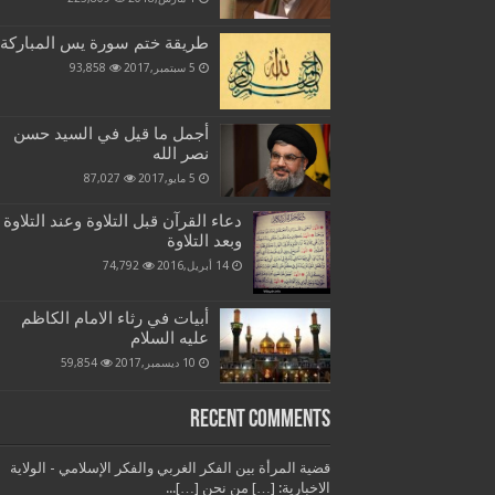
طريقة ختم سورة يس المباركة
5 سبتمبر,2017
93,858
أجمل ما قيل في السيد حسن
نصر الله
5 مايو,2017
87,027
دعاء القرآن قبل التلاوة وعند التلاوة
وبعد التلاوة
14 أبريل,2016
74,792
أبيات في رثاء الامام الكاظم
عليه السلام
10 ديسمبر,2017
59,854
Recent Comments
قضية المرأة بين الفكر الغربي والفكر الإسلامي - الولاية
الاخبارية: […] من نحن […]...