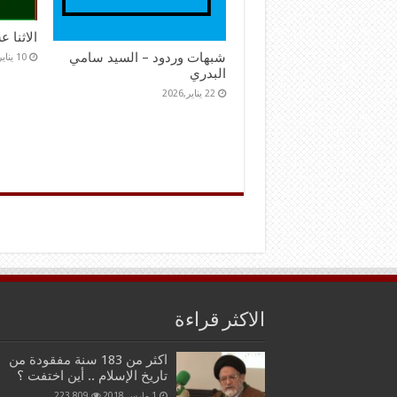
الاثنا 
شبهات وردود – السيد سامي
10 يناير,2026
البدري
22 يناير,2026
الاكثر قراءة
اكثر من 183 سنة مفقودة من
تاريخ الإسلام .. أين اختفت ؟
1 مارس,2018
223,809