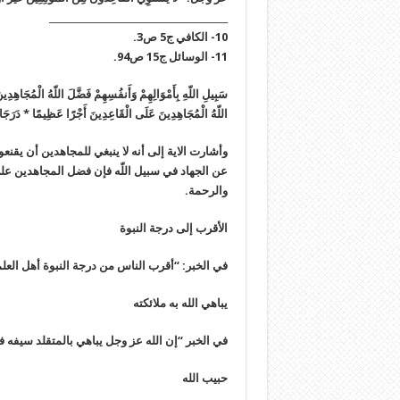
________________________________________
10- الكافي ج‏5 ص‏3.
11- الوسائل ج‏15 ص‏94.
سَبِيلِ اللّهِ بِأَمْوَالِهِمْ وَأَنفُسِهِمْ فَضَّلَ اللّهُ الْمُجَاهِدِين
اللّهُ الْمُجَاهِدِينَ عَلَى الْقَاعِدِينَ أَجْرًا عَظِيمًا * دَرَجَاتٍ م
وأشارت الاية إلى أنه لا ينبغي للمجاهدين أن يقنعوا با
عن الجهاد في سبيل اللّه فإن فضل المجاهدين على
والرحمة.
الأقرب إلى درجة النبوة
في الخبر: “أقرب الناس من درجة النبوة أهل العلم و
يباهي الله به ملائكته
في الخبر “إن الله عز وجل يباهي بالمتقلد سيفه في 
حبيب الله