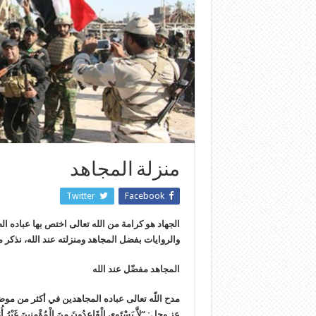
منزلة المجاهد
Twitter
Facebook
الجهاد هو كرامة من الله تعالى اختص بها عباده ا
والروايات بفضل المجاهد ومنزلته عند الله، نذكر من
المجاهد مفضّل عند الله
مدح اللّه تعالى عباده المجاهدين في أكثر من موض
عز وجل: “لاَّ يَسْتَوِي الْقَاعِدُونَ مِنَ الْمُؤْمِنِينَ غَيْرُ أُ