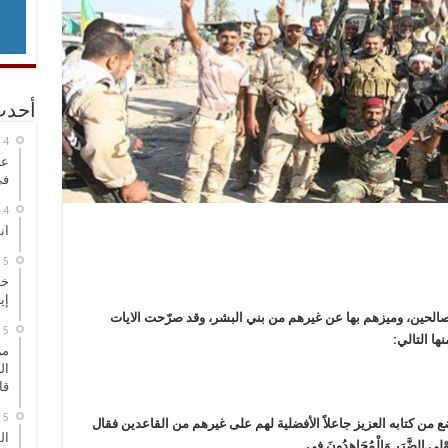
أحدث
عر
في
انطلاق
خط
إي
لصالحين، وميزهم بها عن غيرهم من بني البشر، وقد صرّحت الايات
ها التالي:
من
ال
قا
ع من كتابه العزيز جاعلاً الأفضلية لهم على غيرهم من القاعدين فقال
ال
وْلِي الضَّرَرِ وَالْمُجَاهِدُونَ فِي