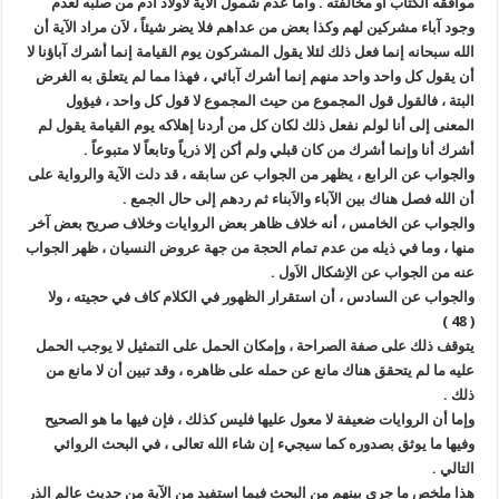
موافقه الكتاب أو مخالفته . وأما عدم شمول الآية لاَولاد آدم من صلبه لعدم
وجود آباء مشركين لهم وكذا بعض من عداهم فلا يضر شيئاً ، لاَن مراد الآية أن
الله سبحانه إنما فعل ذلك لئلا يقول المشركون يوم القيامة إنما أشرك آباؤنا لا
أن يقول كل واحد واحد منهم إنما أشرك آبائي ، فهذا مما لم يتعلق به الغرض
البتة ، فالقول قول المجموع من حيث المجموع لا قول كل واحد ، فيؤول
المعنى إلى أنا لولم نفعل ذلك لكان كل من أردنا إهلاكه يوم القيامة يقول لم
أشرك أنا وإنما أشرك من كان قبلي ولم أكن إلا ذرياً وتابعاً لا متبوعاً .
والجواب عن الرابع ، يظهر من الجواب عن سابقه ، قد دلت الآية والرواية على
أن الله فصل هناك بين الآباء والاَبناء ثم ردهم إلى حال الجمع .
والجواب عن الخامس ، أنه خلاف ظاهر بعض الروايات وخلاف صريح بعض آخر
منها ، وما في ذيله من عدم تمام الحجة من جهة عروض النسيان ، ظهر الجواب
عنه من الجواب عن الاِشكال الاَول .
والجواب عن السادس ، أن استقرار الظهور في الكلام كاف في حجيته ، ولا
( 48 )
يتوقف ذلك على صفة الصراحة ، وإمكان الحمل على التمثيل لا يوجب الحمل
عليه ما لم يتحقق هناك مانع عن حمله على ظاهره ، وقد تبين أن لا مانع من
ذلك .
وإما أن الروايات ضعيفة لا معول عليها فليس كذلك ، فإن فيها ما هو الصحيح
وفيها ما يوثق بصدوره كما سيجيء إن شاء الله تعالى ، في البحث الروائي
التالي .
هذا ملخص ما جرى بينهم من البحث فيما استفيد من الآية من حديث عالم الذر