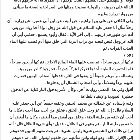
قوله : وأشهدهم على أنفسهم ألست بربكم ، أن المراد به أنه عرفهم آياته
الدالة على ربوبيته ، والرواية صحيحة ومثلها في الصراحة والصحة ما سيأتي
من رواية زرارة وغيره .
وفي الكافي عن علي بن إبراهيم ، عن أبيه ، عن ابن أبي عمير ، عن زرارة : أن
رجلاً سأل أبا جعفر عليه السلام عن قول الله عز وجل : وإذ أخذ ربك من بني
آدم من ظهورهم ذريتهم .. إلى آخر الآية ، فقال وأبوه يسمع : حدثني أبي أن
الله عز وجل قبض قبضه من تراب التربة التي خلق منها آدم فصب عليها الماء
العذب الفرات ، ثم
( 59 )
تركها أربعين صباحاً ، ثم صب عليها الماء المالح الاَجاج ، فتركها أربعين صباحاً ،
فلما اختمرت الطينة أخذها فعركها عركاً شديداً ، فخرجوا كالذر من يمينه
وشماله ، وأمرهم جميعاً أن يقعوا في النار ، فدخلها أصحاب اليمين فصارت
عليهم برداً وسلاماً ، وأبى أصحاب الشمال أن يدخلوها .
أقول وفي هذا المعنى روايات أخر ، وكأن الاَمر بدخول النار كناية عن الدخول
حظيرة العبودية والاِنقياد للطاعة .
وفيه بإسناده عن عبدالله بن محمد الحنفي وعقبه جميعاً عن أبي جعفر عليه
السلام قال : إن الله عز وجل خلق الخلق ، فخلق من أحب مما أحب ، فكان ما
أحب أن خلقه من طينة الجنة ، وخلق من أبغض مما أبغض ، وكان ما أبغض أن
خلقه من طينة النار ، ثم بعثهم في الظلال ، فقيل : وأي شيء الظلال قال : ألم
تر إلى ظلك في الشمس شيء وليس بشيء ، ثم بعث معهم النبيين فدعوهم
إلى الاِقرار بالله ، وهو قوله ولئن سألتهم من خلقهم ليقولن الله ، ثم دعوهم