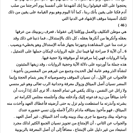
يحتجوا على الله فيقولوا ربنا إنك أشهدتنا على أنفسنا يوم أخرجتنا من صلب
آدم فكنا على يقين بأنك ربنا ، كما أنا اليوم وهو يوم القيامة على يقين من ذلك
لكنك أنسيتنا موقف الاِشهاد في الدنيا التي
( 46 )
هي موطن التكليف والعمل ووكلتنا إلى عقولنا ، فعرف ربوبيتك من عرفها
بعقله وأنكرها من أنكرها بعقله ، كل ذلك بالاِستدلال ، فما ذنبنا في ذلك وقد
نزعت منا عين المشاهدة وجهزتنا بجهاز شأنه الاِستدلال وهو يخطيء ويصيب .
6 ـ أن الآية لا صراحة لها فيما تدل عليه الروايات لاِمكان حملها على التمثيل ،
وأما الروايات فهي إما مرفوعة أو موقوفة ولا حجية فيها.
هذه جملة ما أوردوه على دلالة الآية وحجية الروايات ، وقد زيفها المثبتون
لنشأة الذر وهم عامة أهل الحديث وجمع من غيرهم من المفسرين بأجوبة :
فالجواب عن الاَول ، أن نسيان الموقف وخصوصياته لا يضر بتمام الحجة وإنما
المضر نسيان أصل الميثاق وزوال معرفة وحدانية الرب تعالى وهو غير منسي
ولا زائل عن النفس ، وذلك يكفي في تمام الحجة ، ألا ترى أنك إذا أردت أن
تأخذ ميثاقاً من زيد فدعوته إليك وأدخلته بيتك وأجلسته مجلس الكرامة ثم
بشرته وأنذرته ما استطعت ولم تزل به حتى أرضيته فأعطاك العهد وأخذت منه
الميثاق ، فهو مأخوذ بميثاقه مادام ذاكراً لاَصله وإن نسي حضوره عندك
ودخوله بيتك وجميع ما جرى بينك وبينه وقت أخذ الميثاق ، غير أصل العهد .
والجواب عن الثاني ، أن الاِمتناع من تجويز نسيان الجمع الكثير لذلك مجرد
استبعاد من غير دليل على الاِمتناع ، مضافاً إلى أن أصل المعرفة بالربوبية