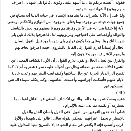
فقوله : ألست بربكم بيان ما أشهد عليه ، وقوله : قالوا بلى شهدنا ، اعتراف
منهم بوقوع الشهادة وما شهدوه .
ولذا قيل إن الآية تشير إلى ما يشاهده الاِنسان في حياته الدنيا أنه محتاج في
جميع جهات حياته من وجوده وما يتعلق به وجوده من اللوازم والاَحكام ، ومعنى
الآية إنا خلقنا بني آدم في الاَرض وفرقناهم وميزنا بعضهم من بعض بالتناسل
والتوالد وأوقفناهم على احتياجهم ومربوبيتهم لنا ، فاعترفوا بذلك قائلين بلى
شهدنا أنك ربنا . وعلى هذا يكون قولهم بلى شهدنا من قبيل القول بلسان
الحال أو إسناداً للازم القول إلى القائل بالملزوم ، حيث اعترفوا بحاجاتهم
ولزمهم الاِعتراف بمن يحتاجون إليه .
والفرق بين لسان الحال والقول بلازم القول ، أن الاَول انكشاف المعنى عن
الشيء لدلالة صفه من صفاته وحال من أحواله عليه ، سواء شعر به أم لا ، كما
تفصح آثار الديار الخربة عن حال ساكنيها وكيف لعب الدهر بهم وعدت عادية
الاَيام عليهم فأسكنت أجراسهم وأخمدت أنفاسهم ، وكما يتكلم سيماء البائس
المسكين عن
( 41 )
فقره ومسكنته وسوء حاله . والثاني انكشاف المعنى عن القائل لقوله بما
يستلزمه أو تكلمه بما يدل عليه بالاِلتزام .
فعلى أحد هذين النوعين من القول أعني القول بلسان الحال والقول
بالاِستلزام يحمل اعترافهم المحكي بقوله تعالى : قالوا بلى شهدنا ، والاَول
أقرب وأنسب فإنه لا يكتفي في مقام الشهادة إلا بالصريح منها المدلول عليه