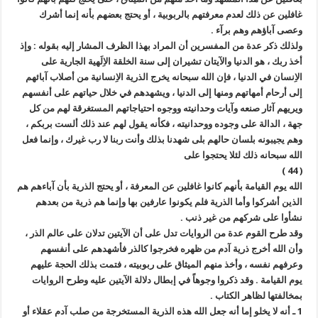
غافلين عن ذلك لعدم معرفتهم بالربوبية ، أو يحتج بعضهم بأنه إنما أشرك
وعصى آباؤهم وهم برآء .
ولذلك ذكر عدة من المفسرين أن المراد بهذا الظرف المشار إليه بقوله : وإذ
أخذ ربك ، هو الدنيا والآيتان تشيران إلى سنة الخلقة الاِلَهية الجارية على
الاِنسان في الدنيا ، فإن الله سبحانه يخرج الذرية الاِنسانية من أصلاب آبائهم
إلى أرحام أمهاتهم ومنها إلى الدنيا ، ويشهدهم في خلال حياتهم على أنفسهم
ويريهم آثار صنعه وآيات وحدانيته ووجوه احتياجاتهم المستغرقة لهم من كل
جهة ، الدالة على وجوده ووحدانيته ، فكأنه يقول لهم عند ذلك ألست بربكم ،
وهم يجيبونه بلسان حالهم بلى شهدنا بذلك وأنت ربنا لا رب غيرك ، وإنما فعل
الله سبحانه ذلك لئلا يحتجوا على
( 44 )
الله يوم القيامة بأنهم كانوا غافلين عن المعرفة ، أو يحتج الذرية بأن آباءهم هم
الذين أشركوا وأما الذرية فلم يكونوا عارفين بها وإنما هم ذرية من بعدهم
نشأوا على شركهم من غير ذنب .
وقد طرح القوم عدة من الروايات تدل على أن الآيتين تدلان على عالم الذر ،
وأن الله أخرج ذرية آدم من ظهره فخرجوا كالذر فأشهدهم على أنفسهم
وعرفهم نفسه ، وأخذ منهم الميثاق على ربوبيته ، فتمت بذلك الحجة عليهم
يوم القيامة . وقد ذكروا وجوهاً في إبطال دلالة الآيتين عليه وطرح الروايات
بمخالفتها لظاهر الكتاب .
1 ـ أنه لا يخلو إما أنه جعل الله هذه الذرية المستخرجة من صلب آدم عقلاء أو