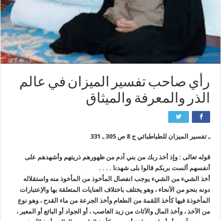
رأي صاحب تفسير الميزان في عالم
الذر والمعرفة والميثاق
ـ تفسير الميزان للطباطبائي ج 8 ص 305 ـ 331
قوله تعالى : وإذ أخذ ربك من بني آدم من ظهورهم ذريتهم وأشهدهم على
أنفسهم ألست بربكم قالوا بلى شهدنا . . . .
أخذ الشيء من الشيء يوجب انفصال المأخوذ من المأخوذ منه واستقلاله
دونه بنحو من الاَنحاء ، وهو يختلف باختلاف العنايات المتعلقة بها والاِعتبارات
المأخوذة فيها كأخذ اللقمة من الطعام وأخذ الجرعة من ماء القدح ، وهو نوع
من الاَخذ ، وأخذ المال والاَثاث من زيد الغاصب ، أو الجواد أو البائع أو المعير ،