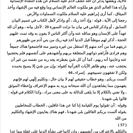
كالآية، وبعضها يذكر أن الله كشف لآدم عليه السلام عن هذه النشأة الاِنسانية
وأراه هذا العالم الذي هو ملكوت العالم الاِنساني وما وقع فيه من الاِشهاد وأخذ
الميثاق ، كما أرى إبراهيم عليه السلام ملكوت السماوات والاَرض .
رجعنا إلى الآية ، قوله : وإذ أخذ ربك ، أي واذكر لاَهل الكتاب في تتميم البيان
السابق ، أو واذكر للناس في بيان ما نزلت السورة 20 : لاَجل بيانه ، وهو أن لله
عهداً على الاِنسان وهو سائله عنه وأن أكثر الناس لا يفون به وقد تمت عليهم
الحجة ، أذكر لهم موطناً قبل الدنيا أخذ فيه ربك من بني آدم من ظهورهم
ذريتهم فما من أحد منهم إلا استقل من غيره وتميز منه فاجتمعوا هناك جميعاً
وهم فرادى فأراهم ذواتهم المتعلقة بربهم وأشهدهم على أنفسهم فلم يحتجبوا
عنه وعاينوا أنه ربهم ، كما أن كل شيَ بفطرته يجد ربه من نفسه من غير أن
يحتجب عنه ، وهو ظاهر الآيات القرآنية كقوله: وإن من شيَ إلا يسبح بحمده
ولكن لا تفقهون تسبيحهم . إسراء ـ 44 .
ألست بربكم ، وهو خطاب حقيقي لهم لا بيان حال ، وتكليم إلَهي لهم فإنهم
يفهمون مما يشاهدون أن الله سبحانه يريد به منهم الاِعتراف وإعطاء الموثق
، ولا نعني بالكلام إلا ما يلقى للدلالة به على معنى مراد ، وكذا الكلام في قوله :
قالوا بلى شهدنا .
وقوله : أن تقولوا يوم القيامة إنا كنا عن هذا غافلين ، الخطاب للمخاطبين
بقوله ألست بربكم القائلين بلى شهدنا ، فهم هناك يعاينون الاِشهاد والتكليم
من الله
( 57 )
والتكلم بالاِعتراف من أنفسهم ، وإن كانوا في نشأة الدنيا على غفلة مما عدا