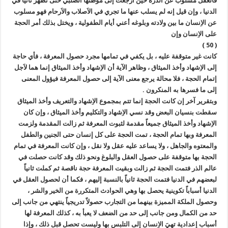
فالعقل مسلوب عن الذرة حين أرجعت إلى موطنها الصلبي حتى تظهر ثانياً في
الدنيا ، وإن قيل إنه لم يسلب عنها ما تجري في الاَصلاب والاَرحام فهو مسلوب
عن الاِنسان ما بين ولادته وبلوغه أعني أيام الطفولية ، ويختل بذلك أمر الحجة
على الاِنسان وإن
( 50 )
كانت غير متوقفة عليه ، بل يكفي في تمامها مجرد حصول المعرفة ، فأي حاجة
إلى الاِشهاد وأخذ الميثاق ، وظاهر الآية أن الاِشهاد وأخذ الميثاق إنما هما لاَجل
إتمام الحجة ، فلا محالة يرجع معنى الآية إلى حصول المعرفة فيؤول المعنى
إلى ما فسرها به المنكرون .
وبتقرير آخر إن كانت الحجة إنما تتم بمجموع الاِشهاد والتعريف وأخذ الميثاق
سقطت بنسيان البعض وقد نسي الاِشهاد والتكليم وأخذ الميثاق ، وإن كان
الاِشهاد وأخذ الميثاق جميعاً مقدمة لثبوت المعرفة ثم زالت المقدمة ولزمت
المعرفة وبها تمام الحجة ، تمت الحجة على كل إنسان حتى الجنين والطفل
والمعتوه والجاهل ، ولا يساعد عليه عقل ولا نقل ، وإن كانت المعرفة في تمام
الحجة بها متوقفة على حصول العقل والبلوغ ونحو ذلك وقد كانت حصلت في
عالم الذر فتمت الحجة ثم زالت وبقيت المعرفة حجة ناقصة ثم كملت ثانياً
لبعضهم في الدنيا فتمت الحجة ثانياً بالنسبة إليهم ، فكما أن لحصول العقل في
الدنيا أسباباً تكوينية يحصل بها وهي الحوادث المتكررة من الخير والشر ،
وحصول الملكة المميزة بينهما من التجارب حصولاً تدريجياً ينتهي من جانب إلى
حد من الكمال ومن جانب إلى حد من الضعف لا يعبأ به ، كذلك المعرفة لها
أسباب إعدادية تهيَ الاِنسان إلى التلبس بها وليست تحصل قبل ذلك ، وإذا