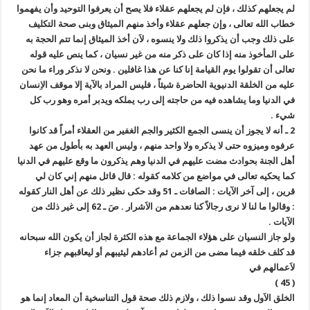
لم يجعلهم كذلك ، فإن لم يجعلهم عقلاء فلا يصح أن يعرفوا التوحيد وأن يفهموا
خطاب الله تعالى ، وإن جعلهم عقلاء وأخذ منهم الميثاق وبنى صحة التكليف
على ذلك وجب أن يذكروا ذلك ولا ينسوه ، لاَن أخذ الميثاق إنما تتم الحجة به
على المأخوذ منه إذا كان على ذكر منه من غير نسيان ، كما ينص عليه قوله
تعالى أن تقولوا يوم القيامة إنا كنا عن هذا غافلين . ونحن لا نذكر وراء ما نحن
عليه من الخلقة الدنيوية الحاضرة شيئاً ، فليس المراد بالآية إلا موقف الاِنسان
في الدنيا وما يشاهده فيه من حاجته إلى رب يملكه ويدبر أمره وهو رب كل
شيء .
2 ـ أنه لا يجوز أن ينسى الجمع الكثير والجم الغفير من العقلاء أمراً قد كانوا
عرفوه وميزوه حتى لا يذكره ولا واحد منهم ، وليس العهد به بأطول من عهد
أهل الجنة بحوادث مضت عليهم في الدنيا وهم يذكرون ما وقع عليهم في الدنيا
كما يحكيه تعالى في مواضع من كلامه كقوله : قال قائل منهم إني كان لي
قرين ، إلى آخر الآيات : الصافات ـ 51 وقد حكى نظير ذلك عن أهل النار كقوله
: وقالوا ما لنا لا نرى رجالاً كنا نعدهم من الاَشرار . صَ ـ 62 إلى غير ذلك من
الآيات .
ولو جاز النسيان على هؤلاء الجماعة مع هذه الكثرة لجاز أن يكون الله سبحانه
قد كلف خلقه فيما مضى من الزمن ثم أعادهم ليثيبهم أو ليعاقبهم جزاء
لاَعمالهم في
( 45 )
الخلق الاَول وقد نسوا ذلك ، ولازم ذلك صحة قول التناسخية أن المعاد إنما هو