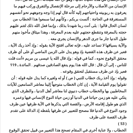
الاِنسان من الاَصلاب والاَرحام إلى مرحلة الاِنفصال والتفرق وركب فيهم ما
يعرفون به ربوبيته واحتياجهم إليه كأنه قال لهم إذا وجه وجوههم نحو أنفسهم
المستغرقة في الحاجة : ألست بربكم ، وكأنهم لما سمعوا هذا الخطاب من
لسان الحال قالوا : بلى أنت ربنا شهدنا بذلك ، وإنما فعل الله ذلك لتتم عليهم
حجته بالمعرفة وتنقطع حجتهم عليه بعدم المعرفة ، وهذا ميثاق مأخوذ منهم
طول الدنيا جار ما جرى الدهر والاِنسان يجري معه .
والآية بسياقها لا تساعد عليه ، فإنه تعالى افتتح الآية بقوله : وإذ أخذ ربك الآية ،
فعبر عن ظرف هذه القضية بإذ وهو يدل على الزمن الماضي أو على أي ظرف
محقق الوقوع نحوه ، كما في قوله : وإذ قال الله يا عيسى بن مريم ءأنت قلت
للناس ، إلى أن قال : قال الله هذا يوم ينفع الصادقين صدقهم . المائدة ـ 119
فعبر بإذ عن ظرف مستقبل لتحقق وقوعه .
وقوله : وإذ أخذ ربك خطاب للنبي ( ص ) أو له ولغيره كما يدل عليه قوله : أن
تقولوا يوم القيامة الآية ، إن كان الخطاب متوجهاً إلينا معاشر السامعين للآيات
المخاطبين بها والخطاب خطاب دنيوي لنا معاشر أهل الدنيا ، والظرف الذي
يتكي عليه هو زمن حياتنا في الدنيا أو زمن حياة النوع الاِنساني فيها وعمره
الذي هو طول إقامته الاَرض ، والقصة التي يذكرها في الآية ظرفها عين ظرف
وجود النوع في الدنيا فلا مصحح للتعبير عن ظرفها بلفظه إذ الدالة على تقدم
ظرف القصة على ظرف
( 53 )
الخطاب ، ولا عناية أخرى في المقام تصحح هذا التعبير من قبيل تحقق الوقوع