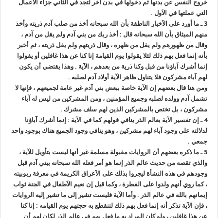
خروج النفس عن بدنها ثم دخولها في بدن آخر لتجد في الثاني جزاء الاَعمال
التي عملتها في الاَول .
3 ـ ما أورد على الاَخبار الناطقة بأن الله سبحانه أخذ من صلب آدم ذريته وأخذ
منهم الميثاق بأن الله سبحانه قال : أخذ ربك من بني آدم ولم يقل من آدم ،
وقال من ظهورهم ولم يقل من ظهره ، وقال ذريتهم ولم يقل ذريته ، ثم أخبر
بأنه إنما فعل بهم ذلك لئلا يقولوا يوم القيامة إنا كنا عن هذا غافلين أو يقولوا
إنما أشرك آباؤنا من قبل وكنا ذرية من بعدهم ، الآية . وهذا يقتضي أن يكون
لهم آباء مشركون فلا يتناول ظاهر الآية أولاد آدم لصلبه .
ومن هنا قال بعضهم إن الآية خاصة ببعض بني آدم غير عامة لجميعهم ، فإنها لا
تشمل آدم وولده لصلبه وجميع المؤمنين ، ومن المشركين من ليس له آباء
مشركون ، بل تختص بالمشركين الذين لهم سلف مشرك .
4 ـ إن تفسير الآية بعالم الذر ينافي قولهم كما في الآية : إنما أشرك آباؤنا
لدلالته على وجود آباء لهم مشركين ، وهو ينافي وجود الجميع هناك بوجود واحد
جمعي .
5 ـ ما ذكره بعضهم أن الروايات مقبولة مسلمة غير أنها ليست بتأويل للآية ،
والذي تقصه من حديث عالم الذر إنما هو أمر فعله الله سبحانه ببني آدم قبل
وجودهم في هذه النشأة ليجروا بذلك على الاَعراق الكريمة في معرفة ربوبيته
، كما روي أنهم ولدوا على الفطرة ، وكما قيل إن نعيم الاَطفال في الجنة ثواب
إيمانهم بالله في عالم الذر . وأما الآية فليست تشير إلى ما تشير إليه الروايات
، فإن الآية تذكر أنه إنما فعل بهم ذلك لتنقطع به حجتهم يوم القيامه : إنا كنا
عن هذا غافلين ، ولو كان المراد به ما فعل بهم في عالم الذر لكان لهم أن