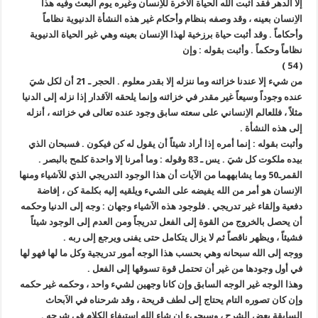
إلا الدهر فقد أثبت الله الحياة الآخرة للاِنسان وغيره يوم البعث وفيه هذا
الاِنسان بعينه ، وقد وصفه بنظام وأحكام غير هذه النشأة الدنيوية نظاماً
وأحكاماً . وقد أثبت حياة برزخية لهذا الاِنسان بعينه وهي غير الحياة الدنيوية
نظاماً وحكماً . وأثبت بقوله : وإن
( 54 )
من شيء إلا عندنا خزائنه وما ننزله إلا بقدر معلوم . الحجر ـ 21 أن لكل شيَ
عنده وجوداً وسيعاً غير مقدر في خزائنه وإنما يلحقه الاَقدار إذا نزله إلى الدنيا
مثلاً ، فللعالم الاِنساني على سعته سابق وجود عنده تعالى في خزائنه ، أنزله
إلى هذه النشأة .
وأثبت بقوله : إنما أمره إذا أراد شيئاً أن يقول له كن فيكون . فسبحان الذي
بيده ملكوت كل شيَ . يس ـ 83 وقوله : وما أمرنا إلا واحدة كلمح بالبصر .
القمرـ50 وما يشابههما من الآيات أن هذا الوجود التدريجي الذي للاَشياء ومنها
الاِنسان هو أمر من الله يفيضه على الشيء ويلقيه إليه بكلمة كن ، إفاضة
دفعية وإلقاء غير تدريجي . فلوجود هذه الاَشياء وجهان : وجه إلى الدنيا وحكمه
أن يحصل بالخروج من القوة إلى الفعل تدريجاً ومن العدم إلى الوجود شيئاً
فشيئاً ، ويظهر ناقصاً ثم لا يزال يتكامل حتى يفنى ويرجع إلى ربه .
ووجه إلى الله سبحانه وهي بحسب هذا الوجه أمور تدريجية وكل ما لها فهو لها
في أول وجودها من غير أن تحتمل قوة تسوقها إلى الفعل .
وهذا الوجه غير الوجه السابق وإن كانا وجهين لشيء واحد ، وحكمه غير حكمه
وإن كان تصوره التام يحتاج إلى لطف قريحة ، وقد شرحناه في الاَبحاث
السابقة بعض الشرح ، وسيجيء إن شاء الله استيفاء الكلام في شرحه .