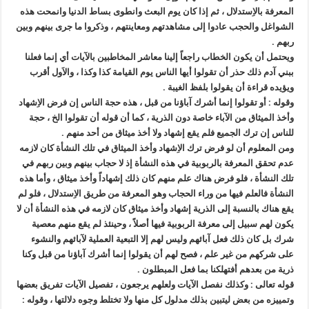
المعرفة بالاِستدلال ، ثم إذا كان يوم البعث وانطوى بساط الدنيا وانمحت هذه
الشواغل والحجب عادوا إلى مشاهدتهم ومعاينتهم ، وذكروا ما جرى بينهم وبين
ربهم .
ويحتمل أن يكون الخطاب راجعاً إلينا معاشر المخاطبين بالآيات أي إنما فعلنا
ببني آدم ذلك حذر أن تقولوا أيها الناس يوم القيامة كذا وكذا ، والاَول أقرب
ويؤيده قراءة أن يقولوا بلفظ الغيبة .
وقوله : أو تقولوا إنما أشرك آباؤنا من قبل ، هذه حجة الناس إن فرض الاِشهاد
وأخذ الميثاق من الآباء خاصة دون الذرية ، كما أن قوله أن تقولوا الخ ، حجة
للناس إن ترك الجميع فلم يقع إشهاد ولا أخذ ميثاق من أحد منهم .
ومن المعلوم أن لو فرض ترك الاِشهاد وأخذ الميثاق في تلك النشأة كان لازمه
عدم تحقق المعرفة بالربوبية في هذه النشأة إذ لا حجاب بينهم وبين ربهم في
تلك النشأة ، فلو فرض هناك علم منهم كان ذلك إشهاداً وأخذ ميثاق ، وأما هذه
النشأة فالعلم فيها من وراء الحجاب وهو المعرفة من طريق الاِستدلال ، فلو لم
يقع هناك بالنسبة إلى الذرية إشهاد وأخذ ميثاق كان لازمه في هذه النشأة أن لا
يكون لهم سبيل إلى معرفة الربوبية فيها أصلاً ، وحينئذ لم يقع منهم معصية
شرك بل كان ذلك فعل آبائهم وليس لهم إلا التبعية العملية لآبائهم والنشوء
على شركهم من غير علم ، فصح لهم أن يقولوا إنما أشرك آباؤنا من قبل وكنا
ذرية من بعدهم أفتهلكنا بما فعل المبطلون .
قوله تعالى : وكذلك نفصل الآيات ولعلهم يرجعون ، تفصيل الآيات تفريق بعضها
وتمييزه من بعض ليتبين بذلك مدلول كل منها ولا تختلط وجوه دلالتها ، وقوله :