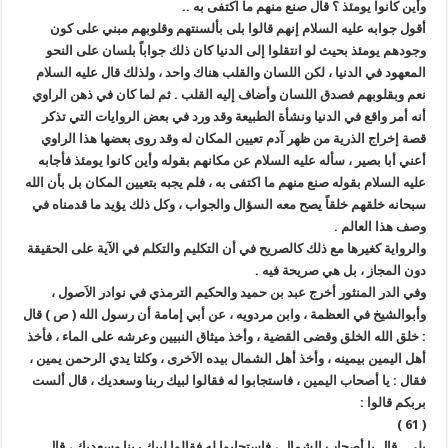
وأين كانوا يومئذ ؟ قال صنع منهم ما اكتفى به ..
أقول جوابه عليه السلام إنهم قالوا بلى بألسنتهم وقلوبهم مبني على كون
وجودهم يومئذ بحيث لو انتقلوا إلى الدنيا كان ذلك جواباً بلسان على النحو
المعهود في الدنيا ، لكن اللسان والقلب هناك واحد ، ولذلك قال عليه السلام
نعم وبقلوبهم فصدق اللسان وأضاف إليه القلب . ثم لما كان في ذهن الراوي
أنه أمر واقع في الدنيا ونشأة الطبيعة وقد ورد في بعض الروايات التي تذكر
قصة إخراج الذرية من ظهر آدم تعيين المكان له وقد روى بعضها هذا الراوي
أعني أبا بصير ، سأله عليه السلام عن مكانهم بقوله وأين كانوا يومئذ فأجابه
عليه السلام بقوله صنع منهم ما اكتفى به ، فلم يجبه بتعيين المكان بل بأن الله
سبحانه خلقهم خلقاً يصح معه السؤال والجواب ، وكل ذلك يؤيد ما قدمناه في
وصف هذا العالم .
والرواية كغيرها مع ذلك كالصريح في أن التكليم والتكلم في الآية على الحقيقة
دون المجاز ، بل هي صريحة فيه .
وفي الدر المنثور أخرج عبد بن حميد والحكيم الترمذي في نوادر الاَصول ،
وأبوالشيخ في العظمة ، وابن مردويه ، عن أبي إمامة أن رسول الله ( ص ) قال
: خلق الله الخلق وقضى القضية ، وأخذ ميثاق النبيين وعرشه على الماء ، فأخذ
أهل اليمين بيمينه ، وأخذ أهل الشمال بيده الاَخرى ، وكلتا يدي الرحمن يمين ،
فقال : يا أصحاب اليمين ، فاستجابوا له فقالوا لبيك ربنا وسعديك ، قال ألست
بربكم قالوا :
( 61 )
بلى . قال يا أصحاب الشمال ، فاستجابوا له فقالوا لبيك ربنا وسعديك ، قال