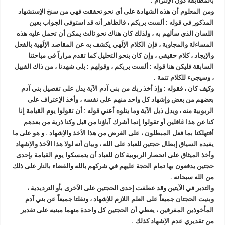
بالمطابقة دون الاِلتزام .
ومن المعلوم أن هذه الشهادة على أي نحو تحققت فهي من سنخ الاِستشهاد
المذكور في قوله : ألست بربكم ، فالظاهر أنه قد استوفى الجواب بعين
اللسان الذي سألهم به ، ولذلك كان هناك نحو ثالث يمكن أن تحمل عليه هذه
المساءلة والمجاوبة ، فإن الكلام الاِلَهي يكشف به عن المقاصد الاِلَهية بالفعل
والاِيجاد ، كلام حقيقي ، وإن كان بنحو التحليل كما تقدم مراراً في مباحثنا
السابقة فليكن هنا قوله : ألست بربكم ، وقولهم : بلى شهدنا ، من ذاك القبيل
، وسيجيء للكلام تتمة .
وكيف كان ، فقوله : وإذ أخذ ربك من بني آدم الآية يدل على تفصيل بني آدم
بعضهم من بعض وإشهاد كل واحد منهم على نفسه ، وأخذ الاِعتراف على
الربوبية منه ، ويدل ذيل الآية وما يتلوه أعني قوله : أن تقولوا يوم القيامة إنا
كنا عن هذا غافلين أو تقولوا إنما أشرك آباؤنا من قبل وكنا ذرية من بعدهم
أفتهلكنا بما فعل المبطلون ، على الغرض من هذا الاَخذ والاِشهاد . و هو على ما
يفيده السياق إبطال حجتين للعباد على الله ، وبيان أنه لولا هذا الاَخذ والاِشهاد
وأخذ الميثاق على انحصار الربوبية كان للعباد أن يتمسكوا يوم القيامة بإحدى
حجتين يدفعون بها تمام الحجة عليهم في شركهم بالله والقضاء بالنار على ذلك
من الله سبحانه .
والتدبر في الآيتين وقد عطفت إحدى الحجتين على الاَخرى بأو الترديدية ،
وبنيت الحجتان جميعاً على العلم اللازم للاِشهاد ، ونقلتا جميعاً عن بني آدم
المأخوذين المفرقين ، يعطي أن الحجتين كل واحدة منهما مبنيه على تقدير
من تقديري عدم الاِشهاد كذلك .