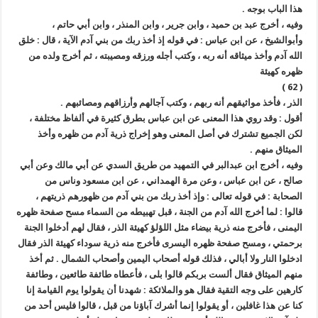
هذا الباب بوجه .
وفيه ، أخرج عبد بن حميد ، وابن جرير ، وابن المنذر ، وابن أبي حاتم ،
وأبوالشيخ ، عن ابن عباس : في قوله إذ أخذ ربك من بني آدم الآية ، قال : خلق
الله آدم وأخذ ميثاقه أنه ربه ، وكتب أجله ورزقه ومصيبته ، ثم أخرج ولده من
ظهره كهيئة
( 62 )
الذر ، فأخذ مواثيقهم أنه ربهم ، وكتب آجالهم وأرزاقهم ومصائبهم .
أقول : وقد روي هذا المعنى عن ابن عباس بطرق كثيرة في ألفاظ مختلفة ،
لكن الجميع تشترك في أصل المعنى وهو إخراج ذرية آدم من ظهره وأخذ
الميثاق منهم .
وفيه ، أخرج ابن عبدالبر في التمهيد من طريق السدي عن أبي مالك وعن أبي
صالح ، عن ابن عباس ، وعن مرة الهمداني ، عن ابن مسعود وناس من
الصحابة : في قوله تعالى : وإذ أخذ ربك من بني آدم من ظهورهم ذريتهم ،
قالوا : لما أخرج الله آدم من الجنة ، قبل تهبيطه من السماء مسح صفحة ظهره
اليمنى ، فأخرج منه ذرية بيضاء مثل اللؤلؤ كهيئة الذر ، فقال لهم أدخلوا الجنة
برحمتي ، ومسح صفحة ظهره اليسرى فأخرج منه ذرية سوداء كهيئة الذر فقال
ادخلوا النار ولا أبالي ، فذلك قوله أصحاب اليمين وأصحاب الشمال . ثم أخذ
منهم الميثاق فقال ألست بربكم قالوا بلى ، فأعطاه طائفة طائعين ، وطائفة
كارهين على وجه التقية فقال هو والملائكة : شهدنا أن يقولوا يوم القيامة إنا
كنا عن هذا غافلين ، أو يقولوا إنما أشرك آباؤنا من قبل ، قالوا فليس أحد من