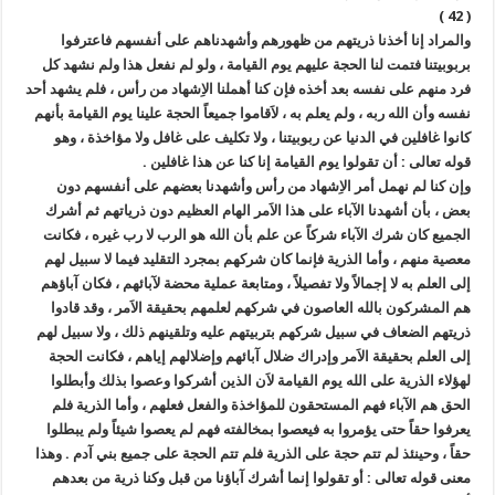
( 42 )
والمراد إنا أخذنا ذريتهم من ظهورهم وأشهدناهم على أنفسهم فاعترفوا
بربوبيتنا فتمت لنا الحجة عليهم يوم القيامة ، ولو لم نفعل هذا ولم نشهد كل
فرد منهم على نفسه بعد أخذه فإن كنا أهملنا الاِشهاد من رأس ، فلم يشهد أحد
نفسه وأن الله ربه ، ولم يعلم به ، لاَقاموا جميعاً الحجة علينا يوم القيامة بأنهم
كانوا غافلين في الدنيا عن ربوبيتنا ، ولا تكليف على غافل ولا مؤاخذة ، وهو
قوله تعالى : أن تقولوا يوم القيامة إنا كنا عن هذا غافلين .
وإن كنا لم نهمل أمر الاِشهاد من رأس وأشهدنا بعضهم على أنفسهم دون
بعض ، بأن أشهدنا الآباء على هذا الاَمر الهام العظيم دون ذرياتهم ثم أشرك
الجميع كان شرك الآباء شركاً عن علم بأن الله هو الرب لا رب غيره ، فكانت
معصية منهم ، وأما الذرية فإنما كان شركهم بمجرد التقليد فيما لا سبيل لهم
إلى العلم به لا إجمالاً ولا تفصيلاً ، ومتابعة عملية محضة لآبائهم ، فكان آباؤهم
هم المشركون بالله العاصون في شركهم لعلمهم بحقيقة الاَمر ، وقد قادوا
ذريتهم الضعاف في سبيل شركهم بتربيتهم عليه وتلقينهم ذلك ، ولا سبيل لهم
إلى العلم بحقيقة الاَمر وإدراك ضلال آبائهم وإضلالهم إياهم ، فكانت الحجة
لهؤلاء الذرية على الله يوم القيامة لاَن الذين أشركوا وعصوا بذلك وأبطلوا
الحق هم الآباء فهم المستحقون للمؤاخذة والفعل فعلهم ، وأما الذرية فلم
يعرفوا حقاً حتى يؤمروا به فيعصوا بمخالفته فهم لم يعصوا شيئاً ولم يبطلوا
حقاً ، وحينئذ لم تتم حجة على الذرية فلم تتم الحجة على جميع بني آدم . وهذا
معنى قوله تعالى : أو تقولوا إنما أشرك آباؤنا من قبل وكنا ذرية من بعدهم