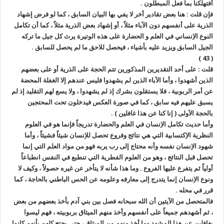
أفتهلكنا بما فعل المبطلون .
فإن قلت : هنا بعض تقادير أخر لا يفي بها البيان السابق ، كما لو فرض إشهاد
الذرية على أنفسهم دون الآباء مثلاً ، أو إشهاد بعض الذرية مثلاً ، كما أن تكامل
النوع الاِنساني في العلم و الحضارة على هذه الوتيرة يرث كل جيل ما تركه
الجيل السابق ويزيد عليه بأشياء ، فيحصل للاحق ما لم يحصل للسابق .
( 43 )
قلت : على أحد التقديرين المذكورين تتم الحجة على الذرية أو على بعضهم
الذين أشهدوا ، وأما الآباء الذين لم يشهدوا فليس عندهم إلا الغفلة المحضة
عن أمر الربوبية ، فلا يستقلون بشرك إذ لم يشهدوا ، ولا يسع لهم التقليد إذ لم
يسبق عليهم فيه سابق ، كما في صورة العكس فيدخلون تحت المحتجين
بالحجة الاَولى ( إنا كنا عن هذا غافلين ) .
وأما حديث تكامل الاِنسان في العلم والحضارة تدريجاً فإنما هو في العلوم
النظرية الاِكتسابية التي هي نتائج وفروع تحصل للاِنسان شيئاً فشيئاً ، وأما
شهود الاِنسان نفسه وأنه محتاج إلى رب يربه فهو من مواد العلم التي إنما
تحصل قبل النتائج ، وهو من العلوم الفطرية التي تنطبع في النفس انطباعاً
أولياً ثم يتفرع عليها الفروع . وما هذا شأنه لا يتأخر عن غيره حصولاً ، وكيف لا
ونوع الاِنسان إنما يتدرج إلى معارفه وعلومه عن الحس الباطني بالحاجة ، كما
قرر في محله .
فالمتحصل من الآيتين أن الله سبحانه فصل بين بني آدم بأخذ بعضهم من بعض
، ثم أشهدهم جميعاً على أنفسهم وأخذ منهم الميثاق بربوبيته ، فهم ليسوا
بغافلين عن هذا المشهد وما أخذ منهم من الميثاق ، حتى يحتج كلهم بأنهم كانوا