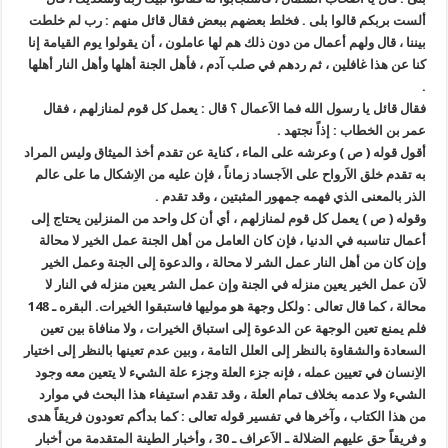
ألست بربكم قالوا بلى . فخلط بعضهم ببعض فقال قائل منهم : رب لم خلطت
بيننا ، قال ولهم أعمال من دون ذلك هم لها عاملون ، أن يقولوا يوم القيامة إنا
كنا عن هذا غافلين ، ثم ردهم في صلب آدم ، فأهل الجنة أهلها وأهل النار أهلها
.
فقال قائل يا رسول الله فما الاَعمال ؟ قال : يعمل كل قوم لمنازلهم ، فقال
عمر بن الخطاب : إذاً نجتهد .
أقول قوله ( ص ) وعرشه على الماء ، كناية عن تقدم أخذ الميثاق وليس المراد
به تقدم خلق الاَرواح على الاَجساد زماناً ، فإن عليه من الاِشكال ما على عالم
الذر بالمعنى الذي فهمه جمهور المثبتين ، وقد تقدم .
وقوله ( ص ) يعمل كل قوم لمنازلهم ، أي أن كل واحد من المنزلين يحتاج إلى
أعمال تناسبه في الدنيا ، فإن كان العامل من أهل الجنة عمل الخير لا محالة
وإن كان من أهل النار عمل الشر لا محالة ، والدعوة إلى الجنة وعمل الخير
لاَن عمل الخير يعين منزله في الجنة وإن عمل الشر يعين منزله في النار لا
محالة ، كما قال تعالى : ولكل وجهة هو موليها فاستبقوا الخيرات. البقره ـ 148
فلم يمنع تعين الوجهة عن الدعوة إلى استباق الخيرات ، ولا منافاة بين تعين
السعادة والشقاوة بالنظر إلى العلل التامة ، وبين عدم تعينها بالنظر إلى اختيار
الاِنسان في تعيين عمله ، فإنه جزء العلة وجزء علة الشيء لا يتعين معه وجود
الشيء ولا عدمه بخلاف تمام العلة ، وقد تقدم استيفاء هذا البحث في موارد
من هذا الكتاب ، وآخرها في تفسير قوله تعالى : كما بدأكم تعودون فريقاً هدى
و فريقاً حق عليهم الضلالة ـ الاَعراف ـ 30 ، وأخبار الطينة المتقدمة من أخبار