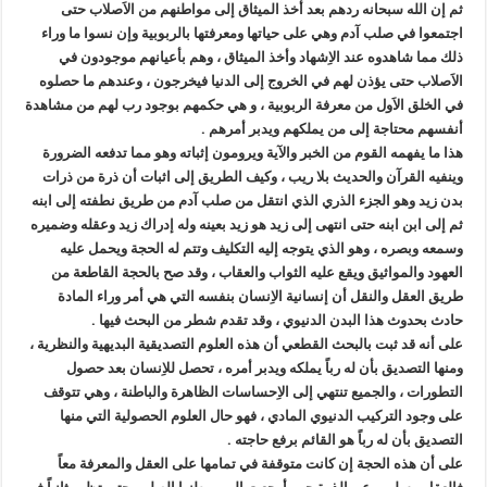
ثم إن الله سبحانه ردهم بعد أخذ الميثاق إلى مواطنهم من الاَصلاب حتى
اجتمعوا في صلب آدم وهي على حياتها ومعرفتها بالربوبية وإن نسوا ما وراء
ذلك مما شاهدوه عند الاِشهاد وأخذ الميثاق ، وهم بأعيانهم موجودون في
الاَصلاب حتى يؤذن لهم في الخروج إلى الدنيا فيخرجون ، وعندهم ما حصلوه
في الخلق الاَول من معرفة الربوبية ، و هي حكمهم بوجود رب لهم من مشاهدة
أنفسهم محتاجة إلى من يملكهم ويدبر أمرهم .
هذا ما يفهمه القوم من الخبر والآية ويرومون إثباته وهو مما تدفعه الضرورة
وينفيه القرآن والحديث بلا ريب ، وكيف الطريق إلى اثبات أن ذرة من ذرات
بدن زيد وهو الجزء الذري الذي انتقل من صلب آدم من طريق نطفته إلى ابنه
ثم إلى ابن ابنه حتى انتهى إلى زيد هو زيد بعينه وله إدراك زيد وعقله وضميره
وسمعه وبصره ، وهو الذي يتوجه إليه التكليف وتتم له الحجة ويحمل عليه
العهود والمواثيق ويقع عليه الثواب والعقاب ، وقد صح بالحجة القاطعة من
طريق العقل والنقل أن إنسانية الاِنسان بنفسه التي هي أمر وراء المادة
حادث بحدوث هذا البدن الدنيوي ، وقد تقدم شطر من البحث فيها .
على أنه قد ثبت بالبحث القطعي أن هذه العلوم التصديقية البديهية والنظرية ،
ومنها التصديق بأن له رباً يملكه ويدبر أمره ، تحصل للاِنسان بعد حصول
التطورات ، والجميع تنتهي إلى الاِحساسات الظاهرة والباطنة ، وهي تتوقف
على وجود التركيب الدنيوي المادي ، فهو حال العلوم الحصولية التي منها
التصديق بأن له رباً هو القائم برفع حاجته .
على أن هذه الحجة إن كانت متوقفة في تمامها على العقل والمعرفة معاً