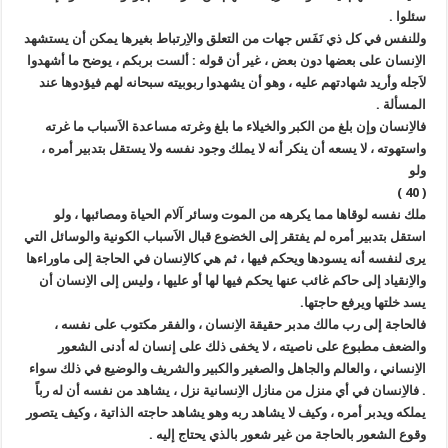
سئلوا .
وللنفس في كل ذي نَفَس جهات من التعلق والاِرتباط بغيرها يمكن أن يستشهد
الاِنسان على بعضها دون بعض ، غير أن قوله : ألست بربكم ، يوضح ما أشهدوا
لاَجله وأريد شهادتهم عليه ، وهو أن يشهدوا ربوبيته سبحانه لهم فيؤدوها عند
المسألة .
فالاِنسان وإن بلغ من الكبر والخيلاء ما بلغ وغرته مساعدة الاَسباب ما غرته
واستهوته ، لا يسعه أن ينكر أنه لا يملك وجود نفسه ولا يستقل بتدبير أمره ،
ولو
( 40 )
ملك نفسه لوقاها مما يكرهه من الموت وسائر آلام الحياة ومصائبها ، ولو
استقل بتدبير أمره لم يفتقر إلى الخضوع قبال الاَسباب الكونية والوسائل التي
يرى لنفسه أنه يسودها ويحكم فيها ، ثم هي كالاِنسان في الحاجة إلى ماوراءها
والاِنقياد إلى حاكم غائب عنها يحكم فيها لها أو عليها ، وليس إلى الاِنسان أن
يسد خلتها ويرفع حاجتها.
فالحاجة إلى رب مالك مدبر حقيقة الاِنسان ، والفقر مكتوب على نفسه ،
والضعف مطبوع على ناصيته ، لا يخفى ذلك على إنسان له أدنى الشعور
الاِنساني ، والعالم والجاهل والصغير والكبير والشريف والوضيع في ذلك سواء
. فالاِنسان في أي منزل من منازل الاِنسانية نزل ، يشاهد من نفسه أن له رباً
يملكه ويدبر أمره ، وكيف لا يشاهد ربه وهو يشاهد حاجته الذاتية ، وكيف يتصور
وقوع الشعور بالحاجة من غير شعور بالذي يحتاج إليه .