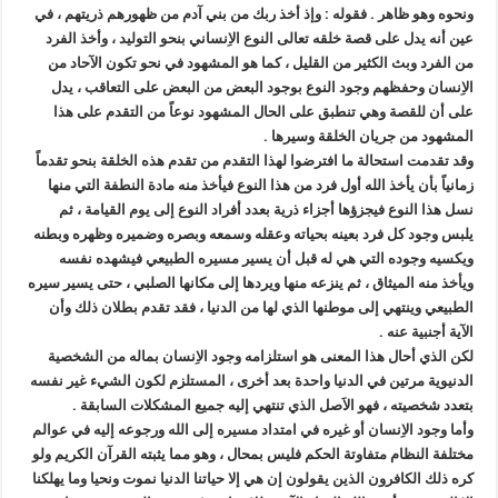
ونحوه وهو ظاهر . فقوله : وإذ أخذ ربك من بني آدم من ظهورهم ذريتهم ، في
عين أنه يدل على قصة خلقه تعالى النوع الاِنساني بنحو التوليد ، وأخذ الفرد
من الفرد وبث الكثير من القليل ، كما هو المشهود في نحو تكون الآحاد من
الاِنسان وحفظهم وجود النوع بوجود البعض من البعض على التعاقب ، يدل
على أن للقصة وهي تنطبق على الحال المشهود نوعاً من التقدم على هذا
المشهود من جريان الخلقة وسيرها .
وقد تقدمت استحالة ما افترضوا لهذا التقدم من تقدم هذه الخلقة بنحو تقدماً
زمانياً بأن يأخذ الله أول فرد من هذا النوع فيأخذ منه مادة النطفة التي منها
نسل هذا النوع فيجزؤها أجزاء ذرية بعدد أفراد النوع إلى يوم القيامة ، ثم
يلبس وجود كل فرد بعينه بحياته وعقله وسمعه وبصره وضميره وظهره وبطنه
ويكسيه وجوده التي هي له قبل أن يسير مسيره الطبيعي فيشهده نفسه
ويأخذ منه الميثاق ، ثم ينزعه منها ويردها إلى مكانها الصلبي ، حتى يسير سيره
الطبيعي وينتهي إلى موطنها الذي لها من الدنيا ، فقد تقدم بطلان ذلك وأن
الآية أجنبية عنه .
لكن الذي أحال هذا المعنى هو استلزامه وجود الاِنسان بماله من الشخصية
الدنيوية مرتين في الدنيا واحدة بعد أخرى ، المستلزم لكون الشيء غير نفسه
بتعدد شخصيته ، فهو الاَصل الذي تنتهي إليه جميع المشكلات السابقة .
وأما وجود الاِنسان أو غيره في امتداد مسيره إلى الله ورجوعه إليه في عوالم
مختلفة النظام متفاوتة الحكم فليس بمحال ، وهو مما يثبته القرآن الكريم ولو
كره ذلك الكافرون الذين يقولون إن هي إلا حياتنا الدنيا نموت ونحيا وما يهلكنا