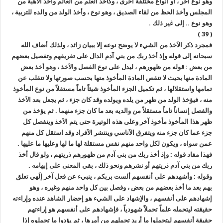
وهو نوع آخر ، أو أنواع مختلفة أخرى ، وكأخذ العلم من العالم وأخذ الاَهبة من
المجلس وأخذ الحظ من لقاء الصديق ، وهو نوع ، وأخذ الولد من والده للتربية ،
وهو نوع .. إلى غير ذلك .
( 39 )
فمجرد ذكر الاَخذ من الشيء لا يوضح نوعه إلا ببيان زائد ، ولذلك أضاف الله
سبحانه إلى قوله وإذ أخذ ربك من بني آدم الدال على تفريقهم وتفصيل بعضهم
من بعض : قوله من ظهورهم ، ليدل على نوع الفصل والاَخذ ، وهو أخذ بعض
المادة منها بحيث لا تنقص المادة المأخوذ منها بحسب صورتها ولا تنقلب عن
تمامها واستقلالها ، ثم تكميل الجزء المأخوذ شيئاً تاماً مستقلاً من نوع المأخوذ
منه ، فيؤخذ الولد من ظهر من يلده ويولده وقد كان جزء ، ثم يجعل بعد الاَخذ
والفصل إنساناً تاماً مستقلاً من والديه بعد ما كان جزء منهما . ثم يؤخذ من
ظهر هذا المأخوذ مأخوذ آخر وعلى هذه الوتيرة حتى يتم الاَخذ وينفصل كل
جزء عما كان جزء منه ويتفرق الاَناسي وينتشر الاَفراد وقد استقل كل منهم
عمن سواه ، ويكون لكل واحد منهم نفس مستقلة لها ما لها وعليها ما عليها .
فهذا مفاد قوله : وإذ أخذ ربك من بني آدم من ظهورهم ذريتهم ، ولو قال أخذ
ربك من بني آدم ذريتهم أو نشرهم ونحو ذلك ، بقي المعنى على إبهامه .
وقوله : وأشهدهم على أنفسهم ألست بربكم ، ينبيء عن فعل آخر إلَهي تعلق
بهم بعد ما أخذ بعضهم من بعض ، وفصل بين كل واحد منهم وغيره ، وهو
إشهادهم على أنفسهم ، والاِشهاد على الشيء هو إحضار الشاهد عنده وإراءته
حقيقته ليتحمله علماً تحملاً شهودياً ، فإشهادهم على أنفسهم هو إراءتهم
حقيقة أنفسهم ليتحملوا ما أريد تحملهم من أمرها ، ثم يؤدوا ما تحملوه إذا