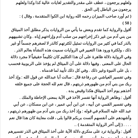
ولعلهم يرجعون ، عطف على مقدر والتقدير لغايات عالية كذا وكذا ولعلهم
يرجعون من الباطل إلى الحق .
( ثم أورد صاحب الميزان رحمه الله رواية ابن الكوا المتقدمة ، وقال ) :
( 58 )
أقول والرواية كما تقدم وبعض ما يأتي من الروايات يذكر مطلق أخذ الميثاق
من بني آدم من غير ذكر إخراجهم من صلب آدم وإراءتهم إياه . وكان تشبيههم
بالذر كما في كثير من الروايات تمثيل لكثرتهم كالذر لا لصغرهم جسماً أو غير
ذلك ، ولكثرة ورود هذا التعبير في الروايات سميت هذه النشأة بعالم الذر .
وفي الرواية دلالة ظاهرة على أن هذا التكليم كان تكليماً حقيقياً لا مجرد دلالة
الحال على المعنى . وفيها دلالة على أن الميثاق لم يؤخذ على الربوبية فحسب
، بل على النبوة وغير ذلك . وفي كل ذلك تأييد لما قدمناه .
وفي تفسير العياشي عن رفاعة قال : سالت أبا عبدالله عن قول الله : وإذ أخذ
ربك من بني آدم من ظهورهم ذريتهم ، قال نعم لله الحجة على جميع خلقه
أخذهم يوم أخذ الميثاق هكذا وقبض يده .
أقول : وظاهر الرواية أنها تفسر الاَخذ في الآية بمعنى الاِحاطة والملك .
وفي تفسير القمي عن أبيه ، عن ابن أبي عمير ، عن ابن مسكان ، عن أبي
عبد الله عليه السلام في قوله : وإذ أخذ ربك من بني آدم من ظهورهم ذريتهم ،
وأشهدهم على أنفسهم ألست بربكم قالوا بلى ، قلت معاينة كان هذا قال نعم
. . . . ( إلى آخر الرواية المتقدمة ) ..
أقول : والرواية ترد على منكري دلالة الآية على أخذ الميثاق في الذر تفسيرهم