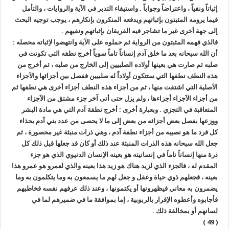
إثباتاً ونفياً ، واعتراضاً وجواباً . واستيفاء التدبر في الآية والروايات ، والتأمل
فيما يرومه المثبتون بإثباتهم ويدفعه المنكرون بإنكارهم ، يوجب توجيه البحث
إلى جهة أخرى غير ما تشاجر فيه الفريقان بإثباتهم ونفيهم .
فالذي فهمه المثبتون من الرواية ثم حملوه على الآية وانتهضوا لاِثباته محصله :
أن الله سبحانه بعد ما خلق آدم إنساناً تاماً سوياً أخرج نطفه التي تكونت في
صلبه ثم صارت هي بعينها أولاده الصلبيين إلى الخارج من صلبه ، ثم أخرج من
هذه النطف نطفها التي ستتكون أولاداً له صلبيين ففصل بين أجزائها والاَجزاء
الاَصلية التي اشتقت منها ، ثم من أجزاء هذه النطف أجزاء أخرى هي نطفها ثم
من أجزاء الاَجزاء أجزاءها ، ولم يزل حتى أتى آخر جزء مشتق من الاَجزاء
المتعاقبة في التجزي . وبعبارة أخرى : أخرج نطفة آدم التي هي مادة البشر
ووزعها بفصل بعض أجزائه من بعض إلى ما لا يحصى من عدد بني آدم بحذاء
كل فرد ما هو نصيبه من أجزاء نطفة آدم ، وهي ذرات منبثة غير محصورة ، ثم
جعل الله سبحانه هذه الذرات المنبثة عند ذلك أو كان قد جعلها قبل ذلك كل
ذرة منها إنساناً تاماً في إنسانيته هو بعينه الاِنسان الدنيوي الذي هو جزء
المقدم له ، فالجزء الذي لزيد هناك هو زيد هذا بعينه والذي لعمرو هو عمرو هذا
بعينه ، فجعلهم ذوي حياة وعقل و جعل لهم ما يسمعون به وما يتكلمون به وما
يضمرون به معاني فيظهرونها أو يكتمونها ، وعند ذلك عرفهم نفسه فخاطبهم
فأجابوه وأعطوه الاِقرار بالربوبية ، إما بموافقة ما في ضميرهم لما في
لسانهم أو بمخالفة ذلك .
( 49 )