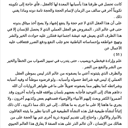
كانت تحصل في ظرفنا هذا بأسبابها المعدة لها كالعقل ، فأي حاجة إلى تكوينه
تكويناً آخر في سالف من الزمان لاِتمام الحجة والحجة تامة دونه وماذا يغني
ذلك .
على أن هذا العقل الذي لا تتم حجة ولا ينفع إشهاد ولا يصح أخذ ميثاق بدونه
حتى في عالم الذر ، المفروض هو العقل العملي الذي لا يحصل للاِنسان إلا في
هذا الظرف الذي يعيش فيه عيشة اجتماعية فتتكرر عليه حوادث الخير والشر
وتهيج عواطفه وإحساساته الباطنية نحو جلب النفع ودفع الضرر فتتعاقب عليه
الاَعمال عن
( 51 )
علم وإرادة فيخطيء ويصيب ، حتى يتدرب في تمييز الصواب من الخطأ والخير
من الشر والنفع من الضر .
والظرف الذي يثبتونه أعني ما يصفونه من عالم الذر ليس بموطن العقل
العملي إذ ليس فيه شرائط حصوله وأسبابه ، ولو فرضوه موطناً له وفيه أسبابه
وشرائطه كما يظهر مما يصفونه تعويلاً على ما في ظواهر الروايات أن الله
دعاهم هناك إلى التوحيد فأجابه بعضهم بلسان يوافقه قلبه وأجابه آخرون وقد
أضمروا الكفر وبعث إليهم الاَنبياء والاَوصياء فصدقهم بعض وكذبهم آخرون ، ولا
يجري ما هاهنا إلا على ما جرى به ما هنالك ، إلى غير ذلك مما ذكروه ، كان ذلك
إثباتاً لنشأة طبيعية قبل هذه النشأة الطبيعية في الدنيا نظير ما يثبته القائلون
بالاَدوار والاَكوار ، واحتاج إلى تقديم كينونة ذرية أخرى تتم بها الحجة على من
هنالك من الاِنسان ، لاَن عالم الذر على هذه الصفة لا يفارق هذا العالم الحيوي