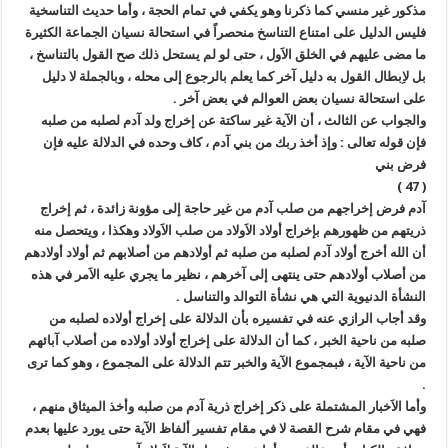
مذكور غير منسي كما ذكرنا وهو يكفي في تمام الحجة ، وأما حديث التناسخية
فليس الدليل على امتناع التناسخ منحصراً في استحالة نسيان الجماعة الكثيرة
ما مضى عليهم في الخلق الاَول ، حتى لو لم يستحل ذلك صح القول بالتناسخ ،
بل لاِبطال القول به دليل آخر كما يعلم بالرجوع إلى محله ، وبالجملة لا دليل
على استحالة نسيان بعض العوالم في بعض آخر .
والجواب عن الثالث ، أن الآية غير ساكتة عن إخراج ولد آدم لصلبه من صلبه
فإن قوله تعالى : وإذ أخذ ربك من بني آدم ، كاف وحده في الدلالة عليه فإن
فرض بني
( 47 )
آدم فرض إخراجهم من صلب آدم من غير حاجة إلى مؤونة زائدة ، ثم إخراج
ذريتهم من ظهورهم بإخراج أولاد الاَولاد من صلب الاَولاد وهكذا ، ويتحصل منه
أن الله أخرج أولاد آدم لصلبه من صلبه ثم أولادهم من أصلابهم ثم أولاد أولادهم
من أصلاب أولادهم حتى ينتهى إلى آخرهم ، نظير ما يجري عليه الاَمر في هذه
النشأة الدنيوية التي هي نشأة التوالد والتناسل .
وقد أجاب الرازي عنه في تفسيره بأن الدلالة على إخراج أولاده لصلبه من
صلبه من ناحية الخبر ، كما أن الدلالة على إخراج أولاد أولاده من أصلاب آبائهم
من ناحية الآية ، فبمجموع الآية والخبر تتم الدلالة على المجموع ، وهو كما ترى
.
وأما الاَخبار المشتملة على ذكر إخراج ذرية آدم من صلبه وأخذ الميثاق منهم ،
فهي في مقام شرح القصة لا في مقام تفسير ألفاظ الآية حتى يورد عليها بعدم