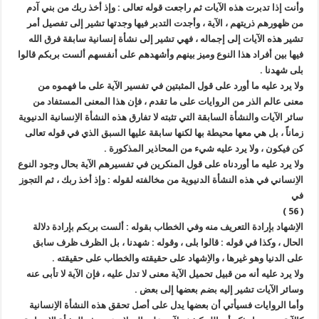
وأنت إذا تدبرت هذه الآيات ثم راجعت قوله تعالى : وإذ أخذ ربك من بني آدم
من ظهورهم ذريتهم ، الآية ، وأجدت التدبر فيها وجدتها تشير إلى تفصيل أمر
تشير هذه الآيات إلى إجماله ، فهي تشير إلى نشأة إنسانية سابقة فرق الله
فيها بين أفراد هذا النوع وميز بينهم وأشهدهم على أنفسهم ألست بربكم قالوا
بلى شهدنا .
ولا يرد عليه ما أورد على قول المثبتين في تفسير الآية على ما فهموه من
معنى عالم الذر من الروايات على ما تقدم ، فإن هذا المعنى المستفاد من
سائر الآيات والنشأة السابقة التي تثبته لا تفارق هذه النشأة الاِنسانية الدنيوية
زماناً ، بل هي معها محيطة بها لكنها سابقة عليها السبق الذي في قوله تعالى
كن فيكون ، ولا يرد عليه شيء من المحاذير المذكورة .
ولا يرد عليه ما أوردناه على قول المنكرين في تفسيرهم الآية بحال وجود النوع
الاِنساني في هذه النشأة الدنيوية من مخالفته لقوله : وإذ أخذ ربك ، ثم التجوز
في
( 56 )
الاِشهاد بإرادة التعريف منه وفي الخطاب بقوله : ألست بربكم بإرادة دلالة
الحال ، وكذا في قوله : قالوا بلى ، وقوله : شهدنا ، بل الظرف ظرف سابق
على الدنيا وهو غيرها ، والاِشهاد على حقيقته والخطاب على حقيقته .
ولا يرد عليه أنه من قبيل تحميل الآية معنى لا تدل عليه ، فإن الآية لا تأبى عنه
وسائر الآيات تشير إليه بضم بعضها إلى بعض .
وأما الروايات فسيأتي أن بعضها يدل على أصل تحقق هذه النشأة الاِنسانية