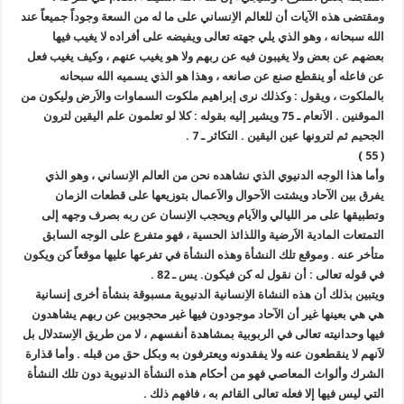
ومقتضى هذه الآيات أن للعالم الاِنساني على ما له من السعة وجوداً جميعاً عند
الله سبحانه ، وهو الذي يلي جهته تعالى ويفيضه على أفراده لا يغيب فيها
بعضهم عن بعض ولا يغيبون فيه عن ربهم ولا هو يغيب عنهم ، وكيف يغيب فعل
عن فاعله أو ينقطع صنع عن صانعه ، وهذا هو الذي يسميه الله سبحانه
بالملكوت ، ويقول : وكذلك نرى إبراهيم ملكوت السماوات والاَرض وليكون من
الموقنين . الاَنعام ـ 75 ويشير إليه بقوله : كلا لو تعلمون علم اليقين لترون
الجحيم ثم لترونها عين اليقين . التكاثر ـ 7 .
( 55 )
وأما هذا الوجه الدنيوي الذي نشاهده نحن من العالم الاِنساني ، وهو الذي
يفرق بين الآحاد ويشتت الاَحوال والاَعمال بتوزيعها على قطعات الزمان
وتطبيقها على مر الليالي والاَيام ويحجب الاِنسان عن ربه بصرف وجهه إلى
التمتعات المادية الاَرضية واللذائذ الحسية ، فهو متفرع على الوجه السابق
متأخر عنه . وموقع تلك النشأة وهذه النشأة في تفرعها عليها موقعاً كن ويكون
في قوله تعالى : أن نقول له كن فيكون. يس ـ 82 .
ويتبين بذلك أن هذه النشاة الاِنسانية الدنيوية مسبوقة بنشأة أخرى إنسانية
هي هي بعينها غير أن الآحاد موجودون فيها غير محجوبين عن ربهم يشاهدون
فيها وحدانيته تعالى في الربوبية بمشاهدة أنفسهم ، لا من طريق الاِستدلال بل
لاَنهم لا ينقطعون عنه ولا يفقدونه ويعترفون به وبكل حق من قبله . وأما قذارة
الشرك وألواث المعاصي فهو من أحكام هذه النشأة الدنيوية دون تلك النشأة
التي ليس فيها إلا فعله تعالى القائم به ، فافهم ذلك .