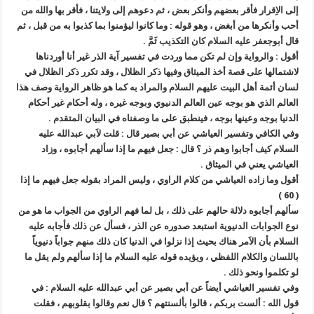
إلى الاِقرار فأقر بعضهم وأنكر بعض ، ثم دعوهم إلى ولايتنا ، فأقر بها والله من
أحب وأنكرها من أبغض ، وهو قوله : وما كانوا ليؤمنوا بما كذبوا به من قبل ، ثم
قال أبوجعفر عليه السلام كان التكذيب ثَمَّ .
أقول : والرواية وإن لم تكن مما وردت في تفسير آية الذر غير أنا أوردناها
لاشتمالها على قصة أخذ الميثاق وفيها ذكر الظلال ، وقد تكرر ذكر الظلال في
لسان أئمة أهل البيت عليهم السلام والمراد به كما هو ظاهر الرواية وصف هذا
العالم الذي هو بوجه عين العالم الدنيوي وبوجه غيره ، وله أحكام غير أحكام
الدنيا بوجه وعينها بوجه ، فينطبق على ما وصفناه في البيان المتقدم .
وفي الكافي وتفسير العياشي عن أبي بصير قال : قلت لاَبي عبدالله عليه
السلام كيف أجابوا وهم ذر ؟ قال : جعل فيهم ما إذا سألهم أجابوه ، وزاد
العياشي يعني في الميثاق .
أقول وما زاده العياشي من كلام الراوي ، وليس المراد بقوله جعل فيهم ما إذا
( 60 )
سألهم أجابوه دلالة حالهم على ذلك ، بل لما فهم الراوي من الجواب ما هو من
نوع الجوابات الدنيوية استبعد صدوره عن الذر ، فسأل عن ذلك فأجابه عليه
السلام بأن الاَمر هناك بحيث إذا نزلوا في الدنيا كان ذلك منهم جواباً دنيوياً
باللسان والكلام اللفظي ، ويؤيده قوله عليه السلام ما إذا سألهم ولم يقل ما
لو تكلموا ونحو ذلك .
وفي تفسير العياشي أيضاً عن أبي بصير عن أبي عبدالله عليه السلام : في
قول الله : ألست بربكم ، قالوا بألسنتهم ؟ قال نعم وقالوا بقلوبهم ، فقلت