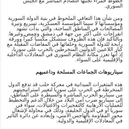
خطوط حمراء تجنبها التصادم المباشر مع الجيش
السوري.
ومن شأن هذا التعافي الملحوظ في بنية الدولة السورية
ومؤسساتها لا سيما المؤسسة العسكرية، تسريع وتيرة
المصالحات في المناطق الساخنة، والتي بدأت تشهد
انفراجات على أكثر من جهة في دمشق وحمص وغيرها.
وبالتأكيد فإن هذه الظروف ستشكل مكسباً كبيراً وورقة
رابحة للدولة السورية وحلفائها في المفاضات المقبلة مع
كبار اللاعبين الدوليين المنخرطين بالحرب على سوريا،
إذ أنها تعزز مكانة النظام السوري في المعادلات الداخلية
والإقليمية على السواء.
سيناريوهات الجماعات المسلحة وداعميهم
هذه المتغيرات الميدانية في معركة حلب قد تدفع الدول
المنخرطة في الحرب على سوريا لتغيير استراتيجيتهم
من سيناريو الحرب المباشرة والسيطرة على المناطق،
إلى سيناريو ضرب أمن البلاد من خلال الدعم والتخطيط
للعمليات الارهابية كالتفجيرات والاغتيالات، سواء في
سوريا أو في الدول الحليفة، وذلك في محاولة لإشغال
محور المقاومة بالهاجس الأمني، وإبعاده عن دائرة التأثير
في المعادلات الإقليمية والدولية.