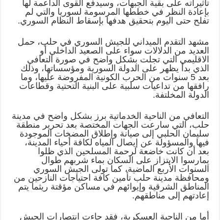
تأثيراته على بقية الجبهات، وسيدفع القوى الداعمة لها
بإعادة النظر في خططها المرسومة لسوريا والتي لم
تفلح حتى اليوم بتحقيق هدفها بإسقاط النظام السوري.
مشهد التقدم الميداني للجيش السوري في حلب، حمل
العديد من الدلالات سواء على الصعيد الداخلي أو
الاقليمي التي تجلت بشكل واضح في صورة التعافي
الذي بدأ يظهر على الدولة السورية ومؤسساتها، وذلك
بعد 5 سنوات من الحرب الكونية المفروضة عليها، وما
رافقها من تداعيات سلبية على البنية التحتية وقطاعات
الدولة المخلتفة.
التعافي من الناحية الخدماتية برز بشكل واضح في مدينة
حلب، التي سارعت الجهات المختصة بعد تحرير منطقة
سليمان الحلبي إلى صيانة وإطلاق المضخات الموجودة
فيها والمسؤولة عن إيصال المياه لكافة أحياء المدينة،
بعد أن كانت خاضعة لرحمة المسلحين الذي ظلوا
يمارسوا الابتزاز على السكان بماء شربهم طوال
السنوات الأربع الماضية، كما تولى الجيش السوري
ومحافظة مدينة حلب تأمين كافة احتياجات النازحين من
المناطق الشرقية وإيوائهم في مساكن مؤقتة ريثما يتم
إعادتهم إلى مناطقهم.
أما من الناحية العسكرية، فقد جاءت انتصارات الجيش