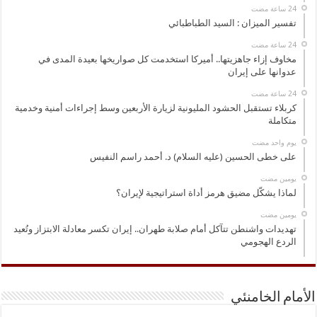
تفسير الميزان : السيد الطباطبائي
مخاوف إزاء جاهزيتها.. أميركا استخدمت كل صواريخها بعيدة المدى في
عدوانها على إيران
كربلاء تستقبل الحشود المليونية لزيارة الأربعين وسط إجراءات أمنية وخدمية
متكاملة
‏يوم واحد مضت
على خطى الحسين (عليه السلام) د. أحمد راسم النفيس
‏يومين مضت
لماذا يشكّل مضيق هرمز أداة استراتيجية لإيران؟
‏يومين مضت
تهديدات واشنطن تتآكل أمام صلابة طهران.. إيران تكسر معادلة الابتزاز وتُعيد
الردع الهجومي
الأمام الخامنئي