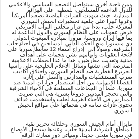
ومن ناحية أخرى سيتواصل التصعيد السياسي والاعلامي
للدول الداعمة للمسلحين، للغطية على الهزائم
الميدانية، حيث شهدت الفترات الماضية تصعيداً أمريكياً
وغربياً كبيراً على خلفية تحضيرات الجيش السوري
لمعركة حلب، بدءاً من قرار مجلس النواب الأمريكي
فرض عقوبات على النظام السوري والدول الداعمة له
بما فيها إيران وروسيا، مروراً بمبادرة المبعوث الدولي
دي ميستورا منح الحكم الذاتي للمسلحين في أحياء حلب
الشرقية، وصولاً إلى إدراج أسماء 12 ضابطاً سورياً على
لائحة العقوبات واتهامهم بشن هجمات على أهداف
مدنية وتعذيب معارضين، هذا ما عدا الحملات الاعلامية
المغرضة التي تشنها وسائل الاعلام الخليجية على رأسها
الجزيرة القطرية ضد النظام السوري، واختلاق أكاذيب
ضرب المستشفيات والمدارس والعمل على إثارة
القضايا الإنسانية من أجل استصدار قرارات أممية ضد
سوريا، علماً أن الجماعات المسلحة في الأحياء الشرقية
والتي تحتجز المدنيين دروعاً بشرية هي التي ضربت
المدارس في الأحياء الغربية لحلب واستخدمت قذائف
تحتوي غازات سامة في هجماتها على مواقع الجيش
السوري.
مايزال أمام الجيش السوري وحلفائه تحرير بقية
المناطق الشرقية لمدينة حلب، وعندها ستدخل الأوضاع
في سوريا منحى جديداً، وسيأتي دور معارك الرقة