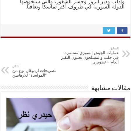
وإدلب ودير الزور وجسر الشغور، والتي ستخوضها
الدولة السورية في ظروف أكثر تماسكاً وتعافياً.
السابق
عمليات الجيش السوري مستمرة
في حلب والمسلحون يعلنون النفير
العام – تصويري
التالي
تصريحات اردوغان نوع من
“المواساة” للارهابيين
مقالات مشابهة