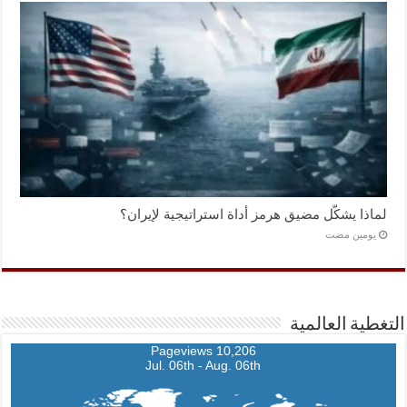
لماذا يشكّل مضيق هرمز أداة استراتيجية لإيران؟
‏يومين مضت
التغطية العالمية
10,206 Pageviews
Jul. 06th - Aug. 06th