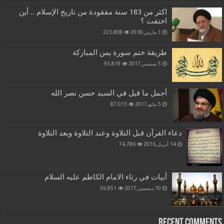
اكثر من 183 سنة مفقودة من تاريخ الإسلام .. أين
اختفت ؟
1 مارس,2018
223,808
طريقة ختم سورة يس المباركة
5 سبتمبر,2017
93,819
أجمل ما قيل في السيد حسن نصر الله
5 مايو,2017
87,013
دعاء القرآن قبل التلاوة وعند التلاوة وبعد التلاوة
14 أبريل,2016
74,786
أبيات في رثاء الامام الكاظم عليه السلام
10 ديسمبر,2017
59,851
Recent Comments