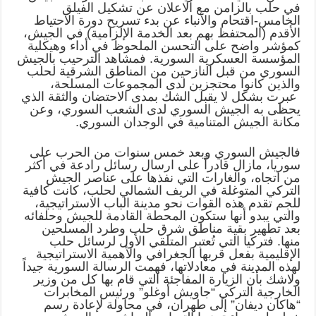
في حلب بالزامن مع الاعلان عن تشكيل الفيلق
الخامس-اقتحام والأنباء عن بدء تسريح دورة الاحتياط
الأقدم (المحتفظ بهم بعد الخدمة الإلزامية) في الجيش،
كمؤشر واضح على التحسن الملحوظ في أداء وهيكلية
المؤسسة العسكرية السورية. فمشاهد الترحيب بالجيش
السوري من قبل النازحين من المناطق الشرقية لحلب
والذين كانوا محتجزين لدى المجموعات المسلحة،
عبرت بشكل لا يقبل الشك بمدى الاحتضان والثقة الذي
يحظى به الجيش السوري لدى الشعب السوري، وعن
مكانة الجيش المتنامية في الوجدان السوري.
فالجيش السوري وبعد خمس سنوات من الحرب على
سوريا، مازال قادراً على ارسال رسائل رادعة في أكثر
من اتجاه، والغارات التي نفذها على عناصر الجيش
التركي المتوغلة في الريف الشمالي لحلب، كانت كافية
للجم تقدم هذه القوات نحو مدينة الباب الاستراتيجية،
والتي يبدو أنها ستكون المحطة القادمة للجيش وحلفائه
بعد تطهير بقية مناطق شرق حلب وطرد المسلحين
منها. فتركيا التي تُعتبر المتلقي الأول لرسائل حلب
الإقليمية بفعل قربها الجغرافي والأهمية الاستراتيجية
لهذه المدينة في معادلاتها، فهمت الرسالة السورية جيداً
ولاشك بأن الزيارة المفاجئة التي قام بها كل من وزير
الخارجية التركي “جاويش أوغلو” ورئيس المخابرات
“هاكان ديفان” إلى طهران، في محاولة لإعادة رسم