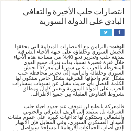
انتصارات حلب الأخيرة والتعافي
البادي على الدولة السورية
الوقت-
بالتزامن مع الانتصارات الميدانية التي يحققها
الجيش السوري وحلفاؤه على جبهة الأحياء الشرقية
لمدينة حلب وتحرير نحو 40% من مساحة هذه الأحياء
خلال فترة قصيرة نسبياً، بدأت تدرك جميع القوى
المنخرطة بالحرب على سوريا أن معركة الجيش
السوري وحلفائه والرامية إلى تحرير محافظة حلب
بشكل عام واحيائها الشرقية بشكل خاص ستكون لها
الكلمة الفصل بأي حديث مقبل عن تسويات بمسارات
الحرب على الدولة السورية وتغيير كامل ومطلق
بشروط التفاوض المقبلة بين جميع الأطراف.
فالمعركة بالطبع لن تتوقف عند حدود احياء حلب
الشرقية بل ستمتد إلى الريف الشرقي والجنوبي
والشمالي وستكون لها تداعيات كبيرة على عموم ملفات
الميدان العسكري السوري
.
وفي المقابل فإن الانهيار
الذي أصاب الجماعات الارهابية المسلحة سيواصل