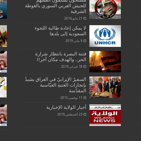
مسلحون يسلمون أنفسهم
للجيش العربي السوري بالغوطة
الشرقية
21 مايو,2016
لا يمكن إعادة طالبة اللجوء
السعودية إلى بلدها
9 يناير,2019
فتنة البصرة بانتظار شرارة
الحر.. والهدف مكان آخر!!
18 فبراير,2019
السفيرُ الإيرانيّ في العراق يشيدُ
بإنجازات العتبةِ العبّاسية
المقدّسة
11 نوفمبر,2015
أخبار الولاية الإخبارية
23 أغسطس,2019