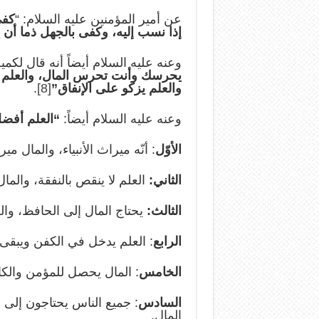
عن أمير المؤمنين عليه السلام: “
كفى
إذا نسب إليه، وكفى بالجهل ذما أن ي
وعنه عليه السلام أيضاً أنه قال لكميل
يحرسك وأنت تحرس المال، والعلم حا
والعلم يزكو على الإنفاق”
[8]
.
وعنه عليه السلام أيضاً:
“العلم أفضل
الأوّل
: أنّه ميراث الأنبياء، والمال مي
الثاني:
العلم لا ينقص بالنفقة، والمال
الثالث:
يحتاج المال إلى الحافظ، وا
الرابع
: العلم يدخل في الكفن ويبقى 
الخامس
: المال يحصل للمؤمن والكاف
السادس
: جميع الناس يحتاجون إلى ا
المال.