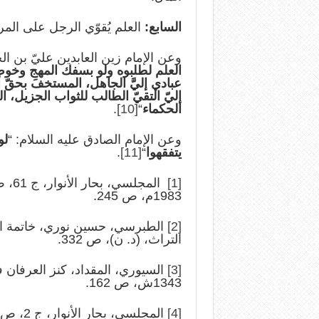
السابع:
العلم يُقوّي الرجل على الم
وعن الإمام زين العابدين عليّ بن ا
العلم لطلبوه ولو بسفك المهج وخوض ا
عبادي إليّ‏َ الجاهل، المستخفَ بحقّ أ
إليّ التقيّ الطالب للثواب الجزيل، الل
الحكماء
“
[10]
.
وعن الإمام الصادق عليه السلام: “
لو
يتفقهوا
“
[11]
.
[1]
1983م، ص 245.
[2]
التراث، (د. ن)، ص 332.
[3]
1343ش، ص 162.
[4]
المجلسي، بحار الأنوار، ج 2، ص 25.