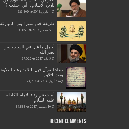
اكثر من 183 سنة مفقودة من
تاريخ الإسلام .. أين اختفت ؟
1 مارس,2018
223,809
طريقة ختم سورة يس المباركة
5 سبتمبر,2017
93,853
أجمل ما قيل في السيد حسن
نصر الله
5 مايو,2017
87,020
دعاء القرآن قبل التلاوة وعند التلاوة
وبعد التلاوة
14 أبريل,2016
74,789
أبيات في رثاء الامام الكاظم
عليه السلام
10 ديسمبر,2017
59,853
Recent Comments