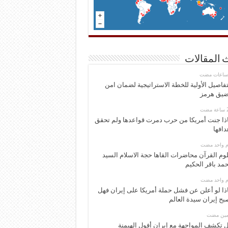
 المقالات
تفاصيل الأولية للخطة الاستراتيجية لضمان امن
يق هرمز
ذا جنت أمريكا من حرب دمرت قواعدها ولم تحقق
دافها
وم واحد مضت
وم القرآن محاضرات القاها حجة الاسلام السيد
مد باقر الحكيم
وم واحد مضت
ذا لو أعلن عن فشل حملة أمريكا على إيران فهل
بح إيران سيدة العالم
ومين مضت
 تكشف المواجهة مع إيران أفول الهيمنة