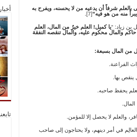
 بالعلم شرفاً أن يدعيه من لا يحسنه، ويفرح به
أخبا
برأ منه من هو فيه”
[7]
.
 بن زياد: “
يا كميل! العلم خيرٌ من المال، العلم
كم والمال محكوم عليه، والمال تنقصه النفقة
 من المال بسبعة:
راث الفراعنة.
 ينقص بها.
لعلم يحفظ صاحبه.
المال.
تابعن
ر، والعلم لا يحصل إلا للمؤمن.
لعالِم في أمر دينهم، ولا يحتاجون إلى صاحب