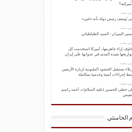
أميركية؟
ومين مضت
ى يُوصف رئيس دولة بأنه «غبي»
ومين مضت
سير الميزان : السيد الطباطبائي
ومين مضت
اوف إزاء جاهزيتها.. أميركا استخدمت كل
اريخها بعيدة المدى في عدوانها على إيران
ومين مضت
بلاء تستقبل الحشود المليونية لزيارة الأربعين
ط إجراءات أمنية وخدمية متكاملة
ومين مضت
ى خطى الحسين (عليه السلام) د. أحمد راسم
نفيس
م الخامنئي