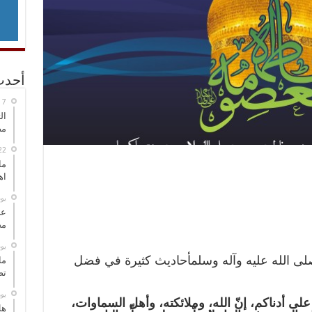
أحدث
ال
مض
ما
اه
‏ي
عل
مح
‏ي
 صلى الله عليه وآله وسلمأحاديث كثيرة في فضل
ما
تص
‏ي
ى أدناكم، إنّ الله، وملائكته، وأهل السماوات،
هل