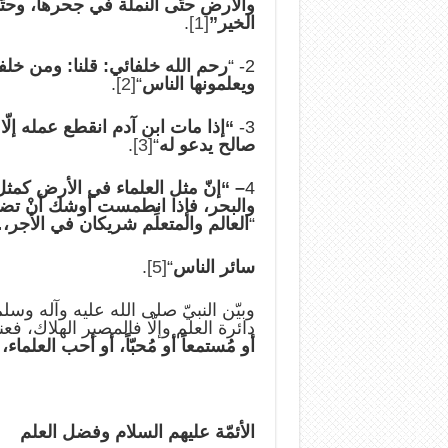
والأرض حتّى النملة في جحرها، وحتّى
الخير”
[1]
.
2- “
رحم الله خلفائي: قلنا: ومن خلف
ويعلمونها الناس
“
[2]
.
3-
“إذا مات ابن آدم انقطع عمله إلّا
صالح يدعو له
“
[3]
.
4
– “إنّ مثل العلماء في الأرض كمثل 
والبحر، فإذا انطمست أوشك أنْ تضلّ
“
العالم والمتعلِّم شريكان في الأجر
سائر الناس
“
[5]
.
وبيّن النبيّ صلى الله عليه وآله وسلم
دائرة العلم وإلّا فالمصير الهلاك، فع
أو مُستمعاً أو مُحبّاً، أو أحب العلماء،
الأئمّة عليهم السلام وفضل العلم‏