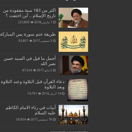
اكثر من 183 سنة مفقودة من
تاريخ الإسلام .. أين اختفت ؟
1 مارس,2018
223,809
طريقة ختم سورة يس المباركة
5 سبتمبر,2017
93,857
أجمل ما قيل في السيد حسن
نصر الله
5 مايو,2017
87,024
دعاء القرآن قبل التلاوة وعند التلاوة
وبعد التلاوة
14 أبريل,2016
74,791
أبيات في رثاء الامام الكاظم
عليه السلام
10 ديسمبر,2017
59,854