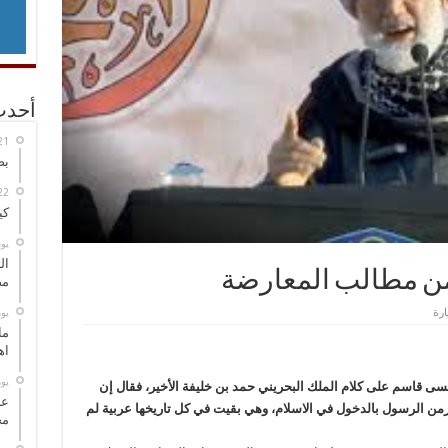
أحدث
بص
كي
‏ي
ال
 من مطالب المعارضة
مض
‏ي
ما
اه
‏ي
يسى قاسم على كلام الملك البحريني حمد بن خليفة الأخير، فقال إن
عل
من الرسول بالدخول في الاسلام، وهي بقيت في كل تاريخها عربية لم
مح