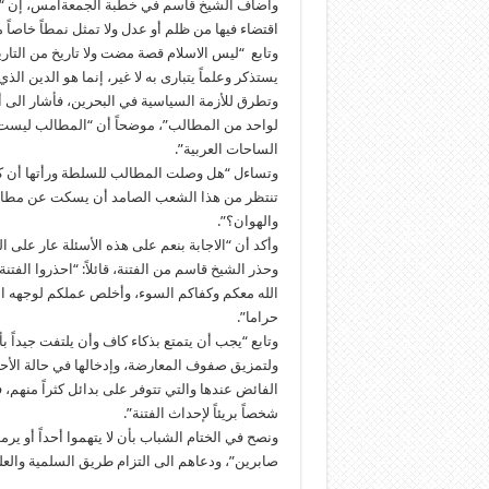
وأضاف الشيخ قاسم في خطبة الجمعةأمس، إن “ا
اقتضاء فيها من ظلم أو عدل ولا تمثل نمطاً خاصاً 
وتابع “ليس الاسلام قصة مضت ولا تاريخ من التاريخ 
يستذكر وعلماً يتبارى به لا غير، إنما هو الدين ال
وتطرق للأزمة السياسية في البحرين، فأشار الى 
لواحد من المطالب”، موضحاً أن “المطالب ليست
الساحات العربية”.
وتساءل “هل وصلت المطالب للسلطة ورأتها أن كلها ب
تنتظر من هذا الشعب الصامد أن يسكت عن مطالبه
والهوان؟”.
وأكد أن “الاجابة بنعم على هذه الأسئلة عار على ا
وحذر الشيخ قاسم من الفتنة، قائلاً: “احذروا الفت
الله معكم وكفاكم السوء، وأخلص عملكم لوجهه الك
حراما”.
وتابع “يجب أن يتمتع بذكاء كاف وأن يلتفت جيداً
ولتمزيق صفوف المعارضة، وإدخالها في حالة الأح
الفائض عندها والتي تتوفر على بدائل كثراً منه
شخصاً بريئاً لإحداث الفتنة”.
ونصح في الختام الشباب بأن لا يتهموا أحداً أو ي
صابرين”، ودعاهم الى التزام طريق السلمية والعلن