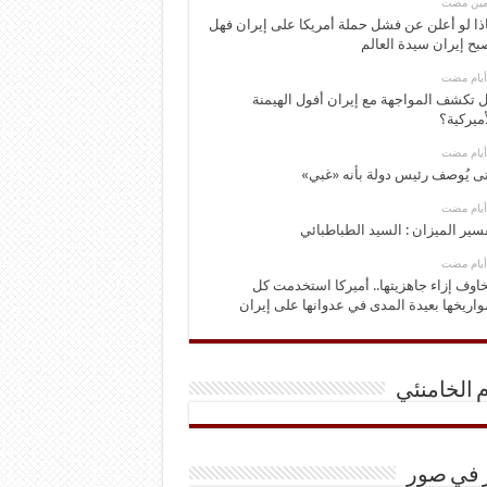
ومين مضت
ذا لو أعلن عن فشل حملة أمريكا على إيران فهل
بح إيران سيدة العالم
 تكشف المواجهة مع إيران أفول الهيمنة
أميركية؟
ى يُوصف رئيس دولة بأنه «غبي»
سير الميزان : السيد الطباطبائي
اوف إزاء جاهزيتها.. أميركا استخدمت كل
اريخها بعيدة المدى في عدوانها على إيران
م الخامنئي
ر في صور