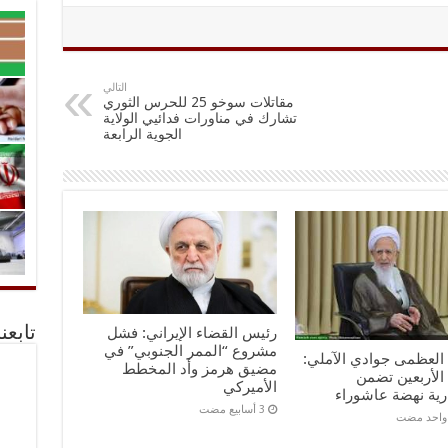
التالي
مقاتلات سوخو 25 للحرس الثوري
تشارك في مناورات فدائيي الولاية
الجوية الرابعة
رئيس القضاء الإيراني: فشل
تابعن
مشروع “الممر الجنوبي” في
ه العظمى جوادي الآملي:
مضيق هرمز وأد المخطط
الأربعين تضمن
الأميركي
رية نهضة عاشوراء
 واحد مضت