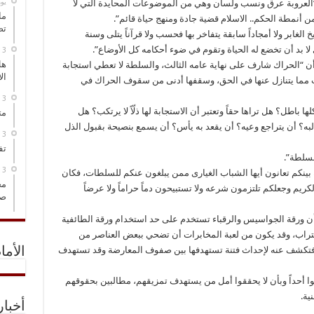
‏ي
لعروبة عرق ونسب ولسان وهي من الموضوعات المحايدة التي لا
ما
من أنمطة الحكم.. الاسلام قضية جادة ومنهج حياة قائم”.
تص
الغابر ولا أمجاداً سابقة يتفاخر بها فحسب ولا قرآناً يتلى وسنة
ذي لا بد أن تخضع له الحياة وتقوم في ضوء أحكامه كل الأوضاع”.
هل
أن “الحراك شارف على نهاية عامه الثالث، والسلطة لا تعطي استجابة
ال
 مما يتنازل عنها في الحق، وسقفها أدنى من سقوف الحراك في
اطل؟ هل تراها حقاً وتعتبر أن الاستجابة لها ذلّاً لا يرتكب؟ هل
مت
؟ أن يتراجع وعيه؟ أن يقعد به يأس؟ أن يسمع بنصيحة بقبول الذل
تف
لسلطة”.
نة بينكم تعانون أيها الشباب الغيارى ممن يبلغون عنكم للسلطات، فكان
مخ
ريم وجعلكم تلتزمون شرعه ولا تستبيحون دماً حراماً ولا عرضاً
صو
 بأن ورقة الجواسيس والرقباء تستخدم على حد استخدام ورقة الطائفية
تراب، وقد يكون من لعبة المخابرات أن تضحي ببعض العناصر من
م، فتكشف عنه لإحداث فتنة تستهدفها بين صفوف المعارضة وقد تستهدف
الأما
رموا أحداً وبأن لا يحققوا أمل من يستهدف تمزيقهم، مطالبين بحقوقهم
ية.
أخبا