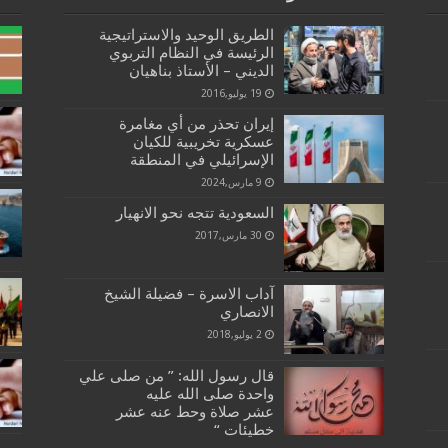
الطريق الوحيد والاستراتيجية
الرئيسة في النظام التربوي
الديني – الأستاذ بناهيان
19 يوليو,2016
إيران تحذر من أي مغامرة
عسكرية تخريبية للكيان
الإسرائيلي في المنطقة
9 مارس,2024
السعودية تتجه نحو الانهيار
30 مارس,2017
آداب الاسرة – فضيلة الشيخ
الانصاري
2 يوليو,2018
قال رسول الله: ” من صلى علي
واحدة صلى الله عليه
عشر صلاة وحط عنه عشر
خطيئات “