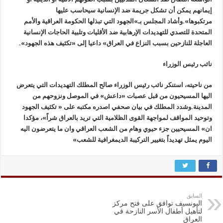
إيمانهم يمكن أن تشكل جريمة ضد الإنسانية سيحاسب عليها
مرتكبوها».وأشاد المجلس بـ»الجهود التي تبذلها الحكومة العراقية والأمم
المتحدة للتصدي للتهديدات الإرهابية ضد الأقليات وتلبية الحاجات الإنسانية
العاجلة للنازحين بسبب النزاع في العراق» داعيا إلى «تكثيف هذه الجهود».
نائب رئيس الوزراء
من ناحيته، استنكر نائب رئيس الوزراء صالح المطلك التهديدات التي يتعرض
اليها المسيحيون من قبل عصبات «داعش» في الموصل ونزوحهم من
المدينة.وشدد المطلك في بيان صحفي اصدره مكتبه على « تكثيف الجهود
وتوحيد المواقف لمواجهة القوى الظلامية التي تريد بالعراق شراً»، مؤكدا
ان» المسيحيين جزء حيوي وهام من الشعب العراقي وان ما يتعرضون اليه
اليوم يمثل تهديداً بتغيير التركيبة الديمغرافية للشعب»
السابق
اليونسيف توافق على فتح مركز
لتأهيل أطفال الأسر النازحة في
العراق