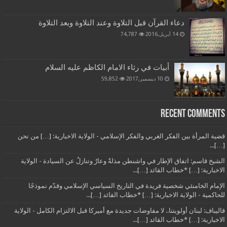
دعاء القرآن قبل التلاوة وعند التلاوة وبعد التلاوة
14 أبريل,2016
74,787
أبيات في رثاء الامام الكاظم عليه السلام
10 ديسمبر,2017
59,852
Recent Comments
قضية المرأة بين الفكر الغربي والفكر الإسلامي - الولاية الاخبارية: […] من نحن
[…]...
الشيخ قاسم: اتفاق الإطار في واشنطن مذلةٌ وعارٌ وتنازلٌ عن السيادة - الولاية
الاخبارية: […] *خطاب القائد […]...
الإمام الخامنئي شخصية فريدة في التاريخ السياسي الإسلامي وقدّم نموذجًا
للحاكمية - الولاية الاخبارية: […] *خطاب القائد […]...
قاليباف: لبنان أولويتنا.. لا مفاوضات جديدة مع أميركا قبل الالتزام الكامل - الولاية
الاخبارية: […] *خطاب القائد […]...