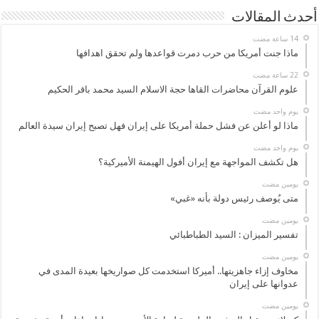
أحدث المقالات
ماذا جنت أمريكا من حرب دمرت قواعدها ولم تحقق اهدافها
علوم القرآن محاضرات القاها حجة الاسلام السيد محمد باقر الحكيم
‏يوم واحد مضت
ماذا لو أعلن عن فشل حملة أمريكا على إيران فهل تصبح إيران سيدة العالم
‏يوم واحد مضت
هل تكشف المواجهة مع إيران أفول الهيمنة الأميركية؟
‏يومين مضت
متى يُوصف رئيس دولة بأنه «غبي»
‏يومين مضت
تفسير الميزان : السيد الطباطبائي
‏يومين مضت
مخاوف إزاء جاهزيتها.. أميركا استخدمت كل صواريخها بعيدة المدى في
عدوانها على إيران
‏يومين مضت