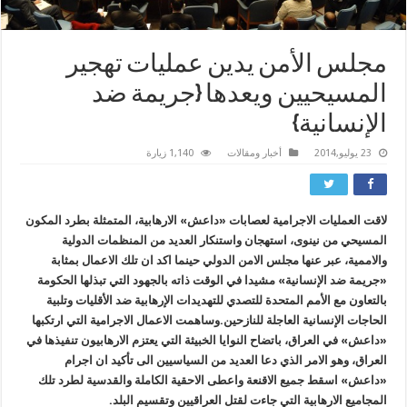
مجلس الأمن يدين عمليات تهجير
المسيحيين ويعدها {جريمة ضد
الإنسانية}
23 يوليو,2014
أخبار ومقالات
1,140 زيارة
لاقت العمليات الاجرامية لعصابات «داعش» الارهابية، المتمثلة بطرد المكون
المسيحي من نينوى، استهجان واستنكار العديد من المنظمات الدولية
والاممية، عبر عنها مجلس الامن الدولي حينما اكد ان تلك الاعمال بمثابة
«جريمة ضد الإنسانية» مشيدا في الوقت ذاته بالجهود التي تبذلها الحكومة
بالتعاون مع الأمم المتحدة للتصدي للتهديدات الإرهابية ضد الأقليات وتلبية
الحاجات الإنسانية العاجلة للنازحين.وساهمت الاعمال الاجرامية التي ارتكبها
«داعش» في العراق، باتضاح النوايا الخبيثة التي يعتزم الارهابيون تنفيذها في
العراق، وهو الامر الذي دعا العديد من السياسيين الى تأكيد ان اجرام
«داعش» اسقط جميع الاقنعة واعطى الاحقية الكاملة والقدسية لطرد تلك
المجاميع الارهابية التي جاءت لقتل العراقيين وتقسيم البلد.