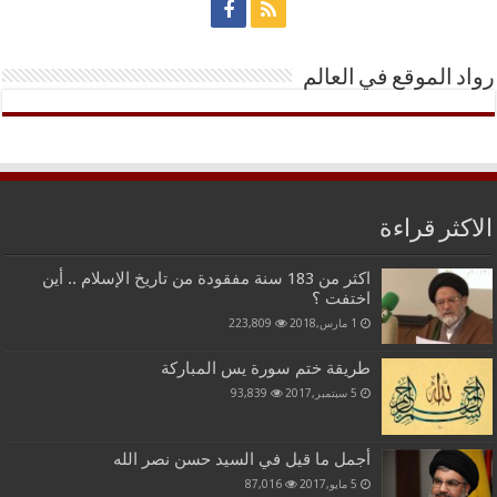
رواد الموقع في العالم
الاكثر قراءة
اكثر من 183 سنة مفقودة من تاريخ الإسلام .. أين
اختفت ؟
1 مارس,2018
223,809
طريقة ختم سورة يس المباركة
5 سبتمبر,2017
93,839
أجمل ما قيل في السيد حسن نصر الله
5 مايو,2017
87,016