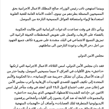
وبينما استهجن نائب رئيس الوزراء، صالح المطلك الاعمال الاجرامية بحق
المسيحيين المتمثلة بطردهم من نينوى، أعلنت الامانة العامة للعتبة العلوية
استعدادها لإيواء واستضافة العوائل المسيحية النازحة من الموصل.
ويأتي ذلك في وقت تصاعدت الدعوات البرلمانية التي طالبت الحكومة
بالقضاء على الارهاب، والعمل على تقويض المخططات الخبيثة الرامية الى
تمزيق النسيج الاجتماعي في البلد، مشددة على ضرورة تكاتف جميع الجهود
من اجل دحر الارهاب وعودة النازحين الى مناطقهم.
مجلس الامن الدولي
فقد دان مجلس الأمن الدولي، امس الثلاثاء، الاعمال الاجرامية التي ارتكبها
«داعش» بحق الأقليات في العراق، لا سيما مسيحيي الموصل، وفيما حذر من
أن هذه الأعمال يمكن أن تشكل «جريمة ضد الإنسانية»، دعا الحكومة والأمم
المتحدة إلى تكثيف الجهود للتصدي للتهديدات الإرهابية.وأعرب مجلس الأمن
في إعلان صدر عقب اجتماع الدول الـ15 الذي انعقد في وقت متأخر اول امس
الاثنين عن «إدانته الشديدة للاضطهاد المنهجي الذي يمارسه «داعش»
والمجموعات التابعة له ضد أفراد ينتمون إلى أقليات وأشخاص يرفضون
الايديولوجيا المتطرفة لتلك العصابات».وأضاف أن «الهجمات المنهجية
الواسعة النطاق ضد السكان المدنيين بسبب أصولهم الاثنية أو الدينية أو