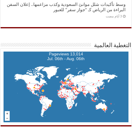
وسط تأكيدات شلل موانئ السعودية وكذب مزاعمها.. إعلان السفن
البراءة من الرياض كـ “جواز سفر” للعبور
التغطية العالمية
13,014 Pageviews
Jul. 06th - Aug. 06th