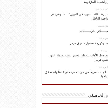
إبراهيمية المزعومة!
يرة القائد الشهيد في التبيين: بناء الوعي في
اجهة الباطل
ومين مضت
ــــــائر الدرجــــــات
ومين مضت
ف يكون مستقبل مضيق هرمز
ومين مضت
تفاصيل الأولية للخطة الاستراتيجية لضمان امن
يق هرمز
ذا جنت أمريكا من حرب دمرت قواعدها ولم تحقق
دافها
م الخامنئي