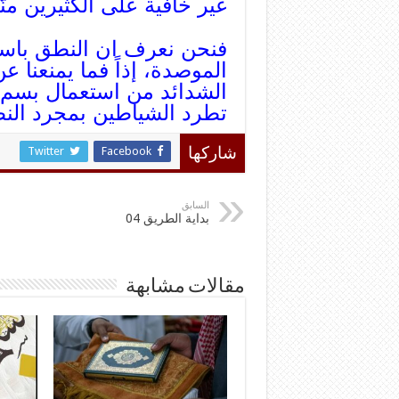
غير خافية على الكثيرين منّا
فنحن نعرف ان النطق باسم 
الموصدة، إذاً فما يمنعنا ع
الشدائد من استعمال بسم ال
تطرد الشياطين بمجرد النط
Twitter
Facebook
شاركها
السابق
بداية الطريق 04
مقالات مشابهة