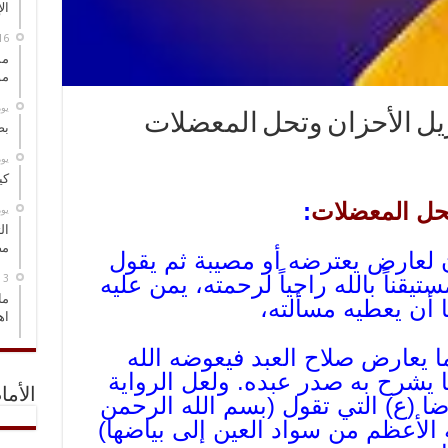
ال
مس
مو
‏ي
تزيل الأحزان وتحل المعضلات
بص
‏ي
كي
تحل المعضلات
:
‏ي
ال
مض
 لعارض يعترضه أو مصيبة ثم يقول
يقناً بالله راجياً لرحمته، يمن عليه
ما
ا أن يعطيه مسألته،
اه
ما يعارض صلاح العبد فيعوضه الله
ا يشرح به صدر عبده. ولعل الرواية
الأما
ضا (ع) التي تقول (بسم الله الرحمن
 الأعظم من سواد العين إلى بياضها)