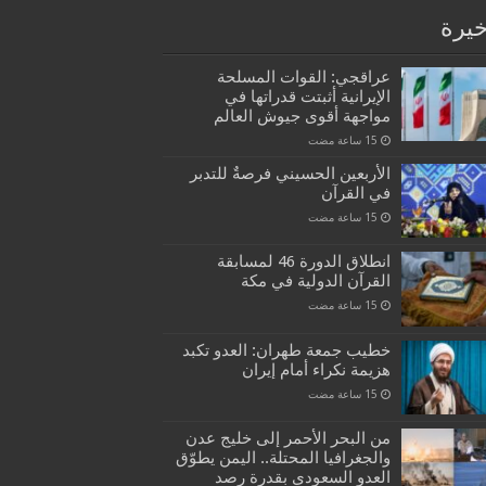
خيرة
عراقجي: القوات المسلحة
الإيرانية أثبتت قدراتها في
مواجهة أقوى جيوش العالم
الأربعين الحسيني فرصةٌ للتدبر
في القرآن
انطلاق الدورة 46 لمسابقة
القرآن الدولية في مكة
خطيب جمعة طهران: العدو تكبد
هزيمة نكراء أمام إيران
من البحر الأحمر إلى خليج عدن
والجغرافيا المحتلة.. اليمن يطوّق
العدو السعودي بقدرة رصد