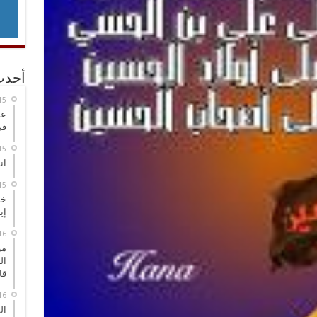
أحدث
عر
في
انطلاق
خط
إي
من
ال
قا
ال