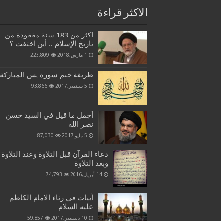
الاكثر قراءة
اكثر من 183 سنة مفقودة من
تاريخ الإسلام .. أين اختفت ؟
1 مارس,2018
223,809
طريقة ختم سورة يس المباركة
5 سبتمبر,2017
93,866
أجمل ما قيل في السيد حسن
نصر الله
5 مايو,2017
87,030
دعاء القرآن قبل التلاوة وعند التلاوة
وبعد التلاوة
14 أبريل,2016
74,793
أبيات في رثاء الامام الكاظم
عليه السلام
10 ديسمبر,2017
59,857