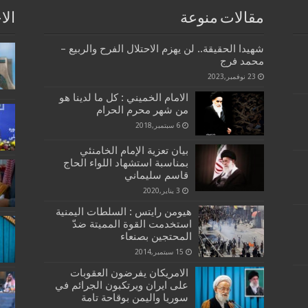
مقالات منوعة
الا
شهيدا الحقيقة.. لن يهزم الاحتلال الفرح والربيع –
محمد فرج
23 نوفمبر,2023
الامام الخميني : كل ما لدينا هو
من شهر محرم الحرام
6 سبتمبر,2018
بيان تعزية الإمام الخامنئي
بمناسبة استشهاد اللواء الحاج
قاسم سليماني
3 يناير,2020
هيومن رايتس : السلطات اليمنية
استخدمت القوة المميتة ضدّ
المحتجين بصنعاء
15 سبتمبر,2014
الامريكان يفرضون العقوبات
على ايران ويرتكبون الجرائم في
سوريا واليمن بوقاحة تامة