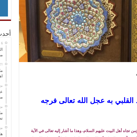
أحدث
ال
مض
ما
اه
‏ي
عل
مح
 القلبي به عجل الله تعالى فرجه
‏ي
ما
تص
‏ي
ن تجاه أهل البيت عليهم السلام، وهذا ما أشار إليه تعالى في الآية
هل