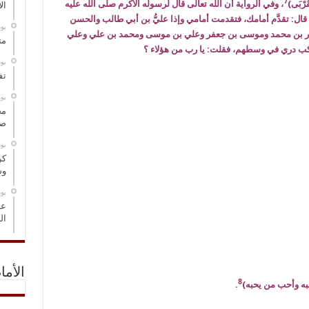
7
ْقُرْبَى)
، وفي الرواية أن الله تعالى قال لرسوله الأكرم صلى الله عليه
ال
قال: تقدَّم أمامك، فتقدمت أمامي وإذا عليُّ بن أبي طالب والحسن
‏ي
ر بن محمد وموسى بن جعفر وعلي بن موسى ومحمد بن علي وعلي
مت
كب دري في وسطهم، فقلت: يا رب من هؤلاء ؟
‏ي
تف
‏ي
مخ
صو
‏ي
كر
وس
‏ي
عل
ال
الأما
8
به وأحب من يحبه)
.