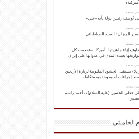
أميركية؟
ومين مضت
ى يُوصف رئيس دولة بأنه «غبي»
ومين مضت
سير الميزان : السيد الطباطبائي
ومين مضت
اوف إزاء جاهزيتها.. أميركا استخدمت كل
اريخها بعيدة المدى في عدوانها على إيران
ومين مضت
بلاء تستقبل الحشود المليونية لزيارة الأربعين
ط إجراءات أمنية وخدمية متكاملة
ومين مضت
ى خطى الحسين (عليه السلام) د. أحمد راسم
نفيس
م الخامنئي