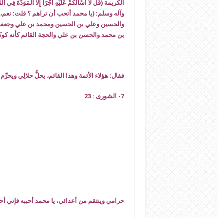
الكريمة (قُل لَّا أَسْأَلُكُمْ عَلَيْهِ أَجْرًا إِلَّا الْمَوَدَّةَ فِي ال
وآله وسلم: (يا محمد أتحب أن تراهم ؟ قلت: نعم، 
والحسين وعلي بن الحسين ومحمد بن علي وجعف
بن محمد والحسن بن علي والحجة القائم كأنه كو
فقال: هؤلاء الأئمة وهذا القائم، يحلُّ حلالِي ويحرِّم
7- الشورى : 23
حرامي وينتقم من أعدائي، يا محمد أحببه فإني أح