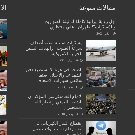
مقالات منوعة
الا
أول رواية إيرانية كاملة لـ”ليلة الصواريخ
والمُسيّرات”! طهران ـ علي منتظري
1 مايو,2024
مسيّرات صينية بثلاثة أضعاف
سرعة الصوت.. والهدف السفن
الحربية الأمريكية
26 أبريل,2023
الصحة في غزة: لا نستطيع دفن
الشهداء.. والاحتلال يعتقل
سائقي سيارات الإسعاف
11 نوفمبر,2023
الإمام الخامنئي:من المؤكد ان
الشعب اليمني وانصار الله
سينتصران
26 نوفمبر,2018
انقطاع التيار الكهربائي في
أمستردام سبب توقف عمل
“تيليغرام”