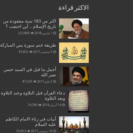
الاكثر قراءة
اكثر من 183 سنة مفقودة من
تاريخ الإسلام .. أين اختفت ؟
1 مارس,2018
223,809
طريقة ختم سورة يس المباركة
5 سبتمبر,2017
93,852
أجمل ما قيل في السيد حسن
نصر الله
5 مايو,2017
87,020
دعاء القرآن قبل التلاوة وعند التلاوة
وبعد التلاوة
14 أبريل,2016
74,789
أبيات في رثاء الامام الكاظم
عليه السلام
10 ديسمبر,2017
59,853