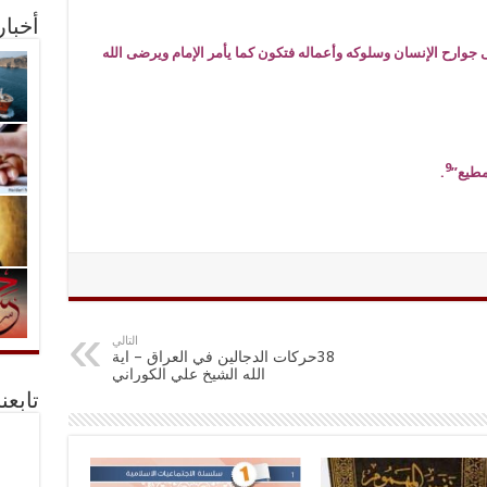
أخبا
 جوارح الإنسان وسلوكه وأعماله فتكون كما يأمر الإمام ويرضى الله
9
مطيع”
.
التالي
38حركات الدجالين في العراق – اية
الله الشيخ علي الكوراني
تابعن