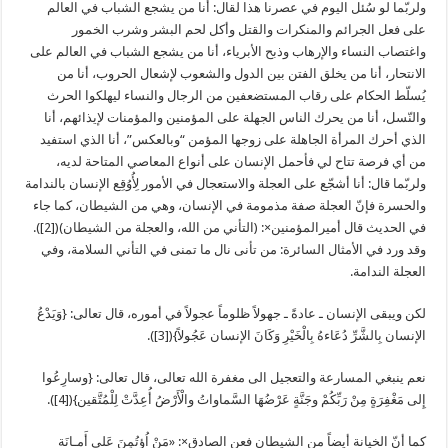
ولربّما لو سُئل اليوم في عصرنا هذا لقال: أنا من يشجع الشباب في العالم
على فعل الجرائم والمنكرات والقتل وأكل لحم البشر وشرب الخمور
واغتصاب النساء والإرهاب وذبح الأبرياء، أنا من يشجع الشباب في العالم على
الانتحار، أنا من يخلق الفتن بين الدول والشعوب لإشعال الحروب، أنا من
يُسلّط الحكام على رقاب المستضعفين من الرجال والنساء ليهلكوا الحرث
والنّسل، أنا من يحرك الناس الجهلة على المؤمنين والمؤمنات لإيذائهم، أنا
الذي أحرك المرأة الجاهلة على زوجها المؤمن “وبالعكس”، أنا الذي استفيد
من أي فرصة تتاح لي فأحمل الإنسان علی أنواع المعاصي المتاحة لديه،
ولربّما قال: أنا أشجّع علی العجلة والاستعجال في الأمور لِأُوُقِع الإنسان بالندامة
والحسرة فإنّ العجلة صفة مذمومة في الإنسان، وهي من الشيطان، كما جاء
في الحديث قال أميرالمؤمنين×: (التأني من الله، والعجلة من الشيطان)([2]).
وقد ورد في الأمثال السائرة: من تأنى نال ما تمنى في التأني السلامة، وفي
العجلة الندامة.
لكن ويبقى الإنسان ـ عادةً ـ جهولاً ظلوماً عجولاً في أموره، قال تعالی: {وَيَدْعُ
الإنسان بِالشَّرِّ دُعَاءهُ بِالْخَيْرِ وَكَانَ الإنسان عَجُولاً}([3]).
نعم ينبغي المسارعة والتعجيل الی مغفرة الله تعالی، قال تعالی: {وسارِعُوا
إِلى‏ مَغْفِرَةٍ مِنْ رَبِّكُمْ وجَنَّةٍ عَرْضُهَا السَّماواتُ والْأَرْضُ أُعِدَّتْ لِلْمُتَّقين}([4]).
كما أنّ الخيانة أيضاً من الشيطان فعن الصادق×: «مَنْ اُؤتُمِنَ عَلى أَمـانَة