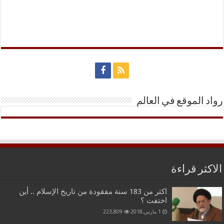
رواد الموقع في العالم
الاكثر قراءة
اكثر من 183 سنة مفقودة من تاريخ الإسلام .. أين
اختفت ؟
1 مارس,2018
223,809