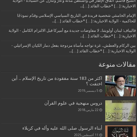
الشيخ قاسم: اتفاق الإطار في واشنطن مذلةٌ وعارٌ وتنازلٌ عن السيادة - الولاية
الاخبارية: […] *خطاب القائد […]...
الإمام الخامنئي شخصية فريدة في التاريخ السياسي الإسلامي وقدّم نموذجًا
للحاكمية - الولاية الاخبارية: […] *خطاب القائد […]...
قاليباف: لبنان أولويتنا.. لا مفاوضات جديدة مع أميركا قبل الالتزام الكامل - الولاية
الاخبارية: […] *خطاب القائد […]...
بين الركام والعطش.. غزة تواجه مأساة مزدوجة بفعل دمار الكيان الإسرائيلي -
الولاية الاخبارية: […] *خطاب القائد […]...
مقالات منوعة
اكثر من 183 سنة مفقودة من تاريخ الإسلام .. أين
اختفت ؟
5 ديسمبر,2019
دروس منهجية في علوم القرآن
22 مارس,2018
أبناء الرسول صلى الله عليه وأله في كربلاء
11 أغسطس,2025