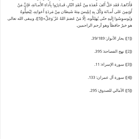
فَأَدّاهـا، فَقَد حَلَّ أَلفَ عُقدَة مِنْ عُقَدِ النّارِ، فَبـادِرُوا بِأَداءِ الأَمـانَةِ، فَإنَّ مَنْ
اُؤتِمِنَ عَلى أَمـانَة وَكَّلَ بِهِ إبلِيسَ مِئةَ شَيطان مِنْ مَردَةِ أَعوانِهِ، لِيُضِلُّوهُ
وَيُوسوِسُوا إِلَيهِ حتّى يُهلِكُوه، إلّا مَنْ عَصَمَ اللهُ عَزّ َوَجَلَّ»([5]). ويبقى الله تعالى
هو خيرٌ حافظاً وهو أرحم الراحمين.
([1]) بحار الأنوار: 39/189.
([2]) نهج الفصاحة: 395.
([3]) سورة الإسراء: 11.
([4]) سورة آل عمران: 133.
([5]) الأمالي للصدوق: 295.