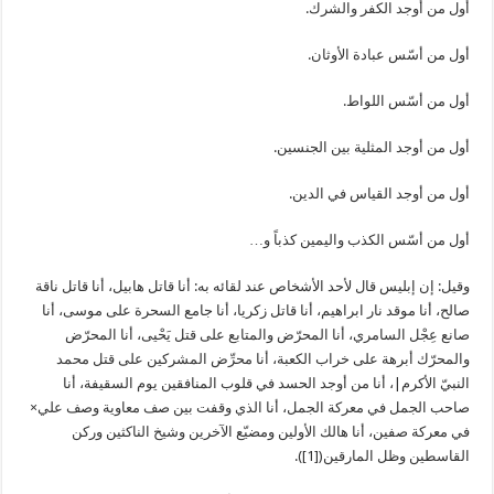
أول من أوجد الكفر والشرك.
أول من أسّس عبادة الأوثان.
أول من أسّس اللواط.
أول من أوجد المثلية بين الجنسين.
أول من أوجد القياس في الدين.
أول من أسّس الكذب واليمين كذباً و…
وقيل: إن إبليس قال لأحد الأشخاص عند لقائه به: أنا قاتل هابيل، أنا قاتل ناقة
صالح، أنا موقد نار ابراهيم، أنا قاتل زكريا، أنا جامع السحرة على موسى، أنا
صانع عِجْل السامري، أنا المحرّض والمتابع على قتل يَحْيى، أنا المحرّض
والمحرّك أبرهة على خراب الكعبة، أنا محرِّض المشركين على قتل محمد
النبيّ الأكرم|، أنا من أوجد الحسد في قلوب المنافقين يوم السقيفة، أنا
صاحب الجمل في معركة الجمل، أنا الذي وقفت بين صف معاوية وصف علي×
في معركة صفين، أنا هالك الأولين ومضيّع الآخرين وشيخ الناكثين وركن
القاسطين وظل المارقين([1]).