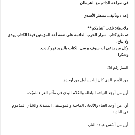
في صراعه الدائم مع الشيطان
إعداد وتأليف: منتظر الأسدي
ملاحظة: نلفت أنتباهكم**
تم طبع كتاب اسرار الحرب الدائمة على نفقة أحد المؤمنين فهذا الكتاب يهدى
ولا يباع.
وكل من يدعي انه سوف يرسل الكتاب بالبريد فهو كاذب.
وشكرا
السرّ رقم (6):
من الأمور الذي كان إبليس أول من أوجدها:
أول من أوجد النياحة الباطلة والكلام البذي في مآتم العزاء للميّت.
أول من أوجد الغناء والألحان الماجنة والموسيقى المبتذلة والحَدْي المذموم
في البادية.
أول من أسّس عبادة النار.