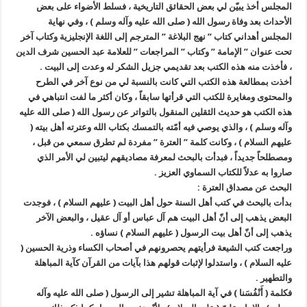
المجلس أخذ يبيّن لي بعض الحقائق التاريخية ، فسلط الأضواء على بعض
الأحداث بعد وفاة رسول الله ( صلى الله عليه وآله وسلم ) ، وفي نهاية
المجلس أهداني كتاب ” نهج البلاغة ” المترجم إلى اللغة الإنجليزية وكتاب آخر
تحت عنوان ” الإمامة ” وكتاب ” المراجعات ” للعلامة عبد الحسين شرف الدين
، فأخذت منه هذه الكتب بعد تقديمي جزيل الشكر له وعدت إلى البيت .
أخذت بمطالعة هذه الكتب التي كانت بالنسبة لي من نوع آخر في الطرح
والمحتوى ومغايرة للكتب التي قرأتها سابقاً ، وكان أكثر ما لفت انتباهي في
هذه الكتب هو حديث الثقلين المنقول بالتواتر عن رسول الله ( صلى الله عليه
وآله وسلم ) ، والذي يوصي فيه أمّته بالتمسك بكتاب الله وعترته أهل بيته (
عليهم السلام ) ، وكانت كلمة ” العترة ” مفردة لم تطرق سمعي من قبل ،
ومصطلحاً جديداً ، فبدأت بالبحث لمعرفة مصاديقهم ليتبين لي الأمر الذي
صاروا به عدلاً للكتاب السماوي العزيز .
البحث عن مصداق العترة :
بدأت بالبحث في كتب أهل السنة حول أهل البيت ( عليهم السلام ) ، فوجدت
البعض يذهب إلى أنّ أهل البيت هم آل عباس أو آل عقيل ، والبعض الآخر
يذهب إلى أنّ أهل بيت الرسول ( عليهم السلام ) نساؤه .
وراجعت كتب الشيعة فرأيتهم يحصرونهم في أصحاب الكساء وذرية الحسين (
عليه السلام ) ، واستدلوا لإثبات قولهم هذا بآيات من القرآن كآية المباهلة
والتطهير .
فكلمة ( أَنْفُسَنا ) في آية المباهلة تشير إلى الرسول ( صلى الله عليه وآله