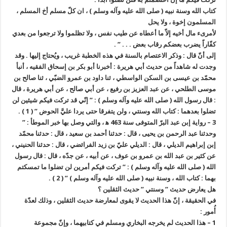
كتاب الله وسنة نبيه ( صلى الله عليه وآله وسلم ) ، ان كلّ مسلم أخ المسلم ،
المسلمون إخوة ، ولا يحل
لأمرىء مال أخيه إلاّ ما أعطاه عن طيب نفس ، ولا تظلموا ولا ترجعوا من بعدي
كفّاراً يضرب بعضكم رقاب بعض . . . ” .
إلى أنّ قال : وذكر الاعتصام بالسنة في هذه الخطبة غريب ، ويُحتاج إليها . وقد
وجدت له شاهداً من حديث أبي هريرة : أخبرنا أبو بكر بن إسحاق الفقيه ، أنبأ
محمّد بن عيسى بن السكن الواسطي ، ثنا داود بن عمرو الضبّي ، ثنا صالح بن
موسى الطلحي ، عن عبد العزيز بن رفيع ، عن أبي صالح ، عن أبي هريرة ، قال
: قال رسول الله ( صلى الله عليه وآله وسلم ) : ” إنّي قد تركت فيكم شيئين لن
تضلوا بعدهما : كتاب الله وسنتي ، ولن يتفرقا حتى يردا عليَّ الحوض ” ( 1 ) .
3 – رواية إبن عبد البرّ المتوفى سنة 463 ه‍ ، والتي وصل بها خبر الموطأ : ”
وحدثنا عبد الرحمن بن يحيى ، قال : حدثنا أحمد بن سعيد ، قال : حدثنا محمّد
إبن إبراهيم الديلي ، قال : الديلي عليّ بن زيد الفرائضي ، قال : حدثنا الحنيني ،
عن كثير بن عبد الله بن عمرو بن عوف ، عن أبيه ، عن جدّه ، قال : قال رسول
الله ( صلى الله عليه وآله وسلم ) : ” تركت فيكم أمرين لن تضلوا ما تمسكتم
بهما : كتاب الله ، وسنة نبيه ( صلى الله عليه وآله وسلم ) ” ( 2 ) .
هل يعارض حديث ” وسنتي ” حديث الثقلين ؟
في الحقيقة ، إنّ هذا الحديث لا يقوى لمعارضة حديث الثقلين ، وذلك لعدّة
أُمور :
1 – هذا الحديث لم يخرجه البخاري ومسلم في كتابيهما ، وإنّ مجموعة