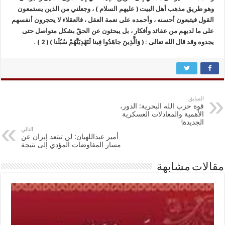
وهو طريق مذهب أهل البيت ( عليهم السلام ) ، وجعلني من الذين يستمعون
القول فيتبعون أحسنه ، وأحمده على نعمة العقل ، فالعقلاء لا يحجرون أنفسهم
على ما لديهم من عقائد وأفكار ، بل يبحثون عن الحقّ بشكل متواصل حتى
يجدوه وقد قال الله تعالى : ( وَالَّذِينَ جاهَدُوا فِينا لَنَهْدِيَنَّهُمْ سُبُلَنا ) ( 2 ) .
السابق
قوة حزب الله البحرية: الدور،
الأهمية والمعادلات العسكرية
الجديدة!
التالي
أمير عبداللهيان: لن تبتعد إيران عن
مسار المفاوضات المؤدي إلى نتيجة
مقالات مشابهة