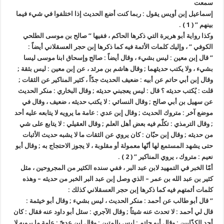
سمعت
إسماعيل إبن أويس يقول : ربما كنت أضع الحديث إذا اختلفوا في شيء فيما
بينهم ” ( 1 ) .
وكذا رواية أبو هريرة التي ذكرها الحاكم ، ففيها ” صالح بن موسى الطلحي
الكوفي ” ، وإليك كلمات الأئمة فيه كما ذكرها إبن حجر العسقلاني أيضاً :
” قال إبن معين : ليس بشيء ، وقال أيضاً : صالح وإسحاق ابنا موسى ليسا
بشيء ، ولا يكتب حديثهما ; وقال هاشم بن مرثد ، عن إبن معين : ليس بثقة ;
وقال إبن أبي حاتم عن أبيه : ضعيف الحديث جدّاً ، كثير المناكير عن الثقات ;
قلت : يُكتب حديثه ؟ قال : ليس يعجبني حديثه ; وقال البخاري : منكر الحديث
عن سهيل بن أبي صالح ; وقال النسائي : لا يكتب حديثه ، ضعيف ، وقال في
موضع آخر : متروك الحديث ; وقال إبن عدي : عامة ما يرويه لا يتابعه عليه أحد
; وقال الترمذي : تكلّم فيه بعض أهل العلم ; وقال العقيلي : لا يتابع على شي
من حديثه ; وقال إبن حبّان : كان يروي عن الثقات ما لا يشبه حديث الأثبات
حتى يشهد المستمع لها أنّها معمولة أو مقلوبة ، لا يجوز الاحتجاج به ; وقال أبو
نعيم : متروك ، يروي المناكير ” ( 2 ) .
أمّا الخبر في التمهيد لابن عبد البر ، ففي سنده الكثير من المجروحين ، مثل
كثير بن عبد الله بن عمر – الذي وصل إبن عبد البر الخبر من حديثه – وهذه
كلمات أئمتهم فيه كما ذكرها إبن حجر العسقلاني كذلك :
” قال أبو طالب عن أحمد : منكر الحديث ، ليس بشيء ; وقال أبو خيثمة :
قال لي أحمد : لا تحدث عنه شيئاً ; وقال الآجري : سئل أبو داود عنه فقال : كان
أحد الكذّابين ; وقال أبو حاتم : ليس بالمتين ; وقال إبن عديّ : عامة ما يرويه لا