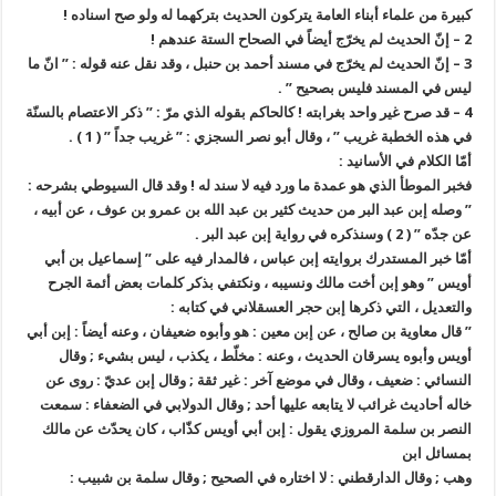
كبيرة من علماء أبناء العامة يتركون الحديث بتركهما له ولو صح اسناده !
2 – إنّ الحديث لم يخرّج أيضاً في الصحاح الستة عندهم !
3 – إنّ الحديث لم يخرّج في مسند أحمد بن حنبل ، وقد نقل عنه قوله : ” انّ ما
ليس في المسند فليس بصحيح ” .
4 – قد صرح غير واحد بغرابته ! كالحاكم بقوله الذي مرّ : ” ذكر الاعتصام بالسنّة
في هذه الخطبة غريب ” ، وقال أبو نصر السجزي : ” غريب جداً ” ( 1 ) .
أمّا الكلام في الأسانيد :
فخبر الموطأ الذي هو عمدة ما ورد فيه لا سند له ! وقد قال السيوطي بشرحه :
” وصله إبن عبد البر من حديث كثير بن عبد الله بن عمرو بن عوف ، عن أبيه ،
عن جدّه ” ( 2 ) وسنذكره في رواية إبن عبد البر .
أمّا خبر المستدرك بروايته إبن عباس ، فالمدار فيه على ” إسماعيل بن أبي
أويس ” وهو إبن أخت مالك ونسيبه ، ونكتفي بذكر كلمات بعض أئمة الجرح
والتعديل ، التي ذكرها إبن حجر العسقلاني في كتابه :
” قال معاوية بن صالح ، عن إبن معين : هو وأبوه ضعيفان ، وعنه أيضاً : إبن أبي
أويس وأبوه يسرقان الحديث ، وعنه : مخلّط ، يكذب ، ليس بشيء ; وقال
النسائي : ضعيف ، وقال في موضع آخر : غير ثقة ; وقال إبن عديّ : روى عن
خاله أحاديث غرائب لا يتابعه عليها أحد ; وقال الدولابي في الضعفاء : سمعت
النصر بن سلمة المروزي يقول : إبن أبي أويس كذّاب ، كان يحدّث عن مالك
بمسائل ابن
وهب ; وقال الدارقطني : لا اختاره في الصحيح ; وقال سلمة بن شبيب :