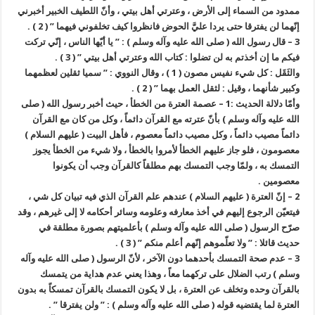
ممدود من السماء إلى الأرض ، وعترتي أهل بيتي ، وأنّ اللطيف الخبير أخبرني
إنّهما لن يفترقا حتى يردا عليَّ الحوض فانظروا كيف تخلفوني فيهما ” ( 2 ) .
3 – قال رسول الله ( صلى الله عليه وآله وسلم ) : ” يا أيّها الناس ، إنّي تركت
فيكم ما إن أخذتم به لن تضلوا : كتاب الله وعترتي أهل بيتي ” ( 3 ) .
والثَقَل : كل شيء نفيس مصون ( 1 ) ، وقال النووي : ” سميا ثقلين لعظمهما
وكبير شأنهما ، وقيل : لثقل العمل بهما ” ( 2 ) .
وأمّا دلالة الحديث :1 – عصمة العترة من الخطأ ، حيث أخبر رسول الله ( صلى
الله عليه وآله وسلم ) بأنّ عترته مع القرآن دائماً ، وكل من كان مع القرآن
دائماً مصيب دائماً ، وكل مصيب دائماً معصوم ، فأهل البيت ( عليهم السلام )
معصومون ، فلو جاز عليهم الخطأ لأمروا بالخطأ ، ولا شيء من الخطأ يجوز
التمسك به ، ولمّا وجب التمسك بهم مطلقاً كالقرآن وجب أن يكونوا
معصومين .
2 – إنّ العترة ( عليهم السلام ) عندهم علم القرآن الذي فيه تبيان كل شي ،
فيتعيّن الرجوع إليهم في أخذ معارفه وعلومه وسائر أحكامه لا إلى غيرهم ، وقد
صرّح الرسول ( صلى الله عليه وآله وسلم ) بأعلميتهم بصورة مطلقة في
حديث قائلا : ” ولا تعلّموهم إنّهم أعلم منكم ” ( 3 ) .
3 – عدم صحة التمسك بأحدهما دون الآخر ، لأنّ الرسول ( صلى الله عليه وآله
وسلم ) رتب الضلال على تركهما معاً ، وهذا يعني عدم هداية من يتمسك
بالقرآن وحده وتخلف عن العترة ، بل لا يكون التمسك بالقرآن تمسكاً به بدون
العترة لما يقتضيه قوله ( صلى الله عليه وآله وسلم ) : ” ولن يفترقا ” .