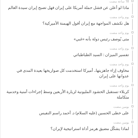
ماذا لو أعلن عن فشل حملة أمريكا على إيران فهل تصبح إيران سيدة العالم
‏يوم واحد مضت
هل تكشف المواجهة مع إيران أفول الهيمنة الأميركية؟
‏يوم واحد مضت
متى يُوصف رئيس دولة بأنه «غبي»
‏يوم واحد مضت
تفسير الميزان : السيد الطباطبائي
‏يوم واحد مضت
مخاوف إزاء جاهزيتها.. أميركا استخدمت كل صواريخها بعيدة المدى في
عدوانها على إيران
‏يوم واحد مضت
كربلاء تستقبل الحشود المليونية لزيارة الأربعين وسط إجراءات أمنية وخدمية
متكاملة
‏يومين مضت
على خطى الحسين (عليه السلام) د. أحمد راسم النفيس
‏يومين مضت
لماذا يشكّل مضيق هرمز أداة استراتيجية لإيران؟