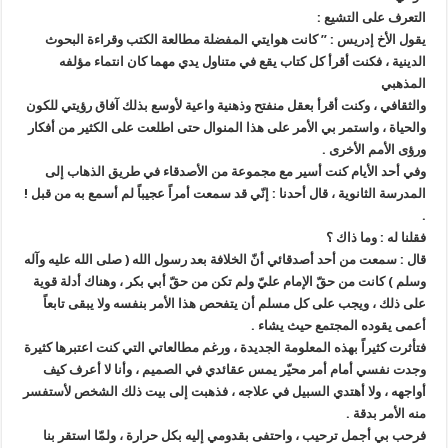
التعرف على التشيع :
يقول الأخ إدريس : ” كانت هوايتي المفضلة مطالعة الكتب وقراءة البحوث
الدينية ، فكنت أقرأ كل كتاب يقع في متناول يدي مهما كان انتماء مؤلفه
المذهبي
والثقافي ، وكنت أقرأ بعقل منفتح وذهنية واعية لأوسع بذلك آفاق رؤيتي للكون
والحياة ، واستمر بي الأمر على هذا المنوال حتى اطلعت على الكثير من أفكار
ورؤى الأمم الأخرى .
وفي أحد الأيام كنت أسير مع مجموعة من الأصدقاء في طريق الذهاب إلى
المدرسة الثانوية ، قال أحدنا : إنّي قد سمعت أمراً عجيباً لم أسمع به من قبل !
.
فقلنا له : وما ذاك ؟
قال : سمعت من أحد أصدقائي أنّ الخلافة بعد رسول الله ( صلى الله عليه وآله
وسلم ) كانت من حقّ الإمام عليّ ولم تكن من حقّ أبي بكر ، وهناك أدلة قوية
على ذلك ، ويجب على كل مسلم أن يتفحص هذا الأمر بنفسه ولا يبقى تابعاً
أعمى يقوده المجتمع حيث يشاء .
فتأثرت كثيراً بهذه المعلومة الجديدة ، ورغم مطالعاتي التي كنت اعتبرها كثيرة
وجدت نفسي أمام أمر محيّر يمس عقائدي في الصميم ، وأنا لا أعرف كيف
أواجهه ، ولا أهتدي السبيل في علاجه ، فذهبت إلى بيت ذلك الشخص لأستفسر
منه الأمر بدقة .
فرحب بي أجمل ترحيب ، واحتفى بقدومي إليه بكل حرارة ، ولمّا استقر بنا