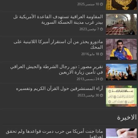
10 سبتمبر,2025
المقاومة العراقية تستهدف القاعدة الأمريكية تل
بيدر غرب مدينة الحسكة السورية
7 نوفمبر,2023
مادورو يحذر من أن استقرار أميركا اللاتينية على
المحك
18 مايو,2016
تقرير مصور : دور رجال الشرطة والجيش العراقي
في تأمين زيارة الاربعين
24 ديسمبر,2013
آراء المستشرقين حول القرآن الكريم وتفسيره
30 نوفمبر,2023
الاخيرة
ماذا جنت أمريكا من حرب دمرت قواعدها ولم تحقق
اهدافها