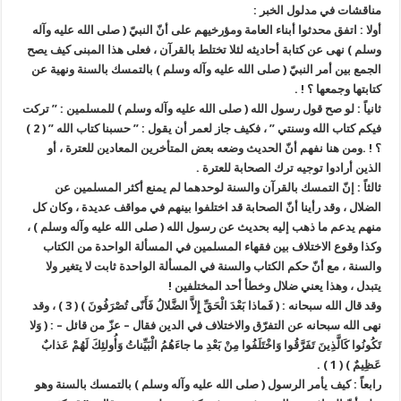
مناقشات في مدلول الخبر :
أولا : اتفق محدثوا أبناء العامة ومؤرخيهم على أنّ النبيّ ( صلى الله عليه وآله
وسلم ) نهى عن كتابة أحاديثه لئلا تختلط بالقرآن ، فعلى هذا المبنى كيف يصح
الجمع بين أمر النبيّ ( صلى الله عليه وآله وسلم ) بالتمسك بالسنة ونهية عن
كتابتها وجمعها ؟ ! .
ثانياً : لو صح قول رسول الله ( صلى الله عليه وآله وسلم ) للمسلمين : ” تركت
فيكم كتاب الله وسنتي ” ، فكيف جاز لعمر أن يقول : ” حسبنا كتاب الله ” ( 2 )
؟ ! .ومن هنا نفهم أنّ الحديث وضعه بعض المتأخرين المعادين للعترة ، أو
الذين أرادوا توجيه ترك الصحابة للعترة .
ثالثاً : إنّ التمسك بالقرآن والسنة لوحدهما لم يمنع أكثر المسلمين عن
الضلال ، وقد رأينا أنّ الصحابة قد اختلفوا بينهم في مواقف عديدة ، وكان كل
منهم يدعم ما ذهب إليه بحديث عن رسول الله ( صلى الله عليه وآله وسلم ) ،
وكذا وقوع الاختلاف بين فقهاء المسلمين في المسألة الواحدة من الكتاب
والسنة ، مع أنّ حكم الكتاب والسنة في المسألة الواحدة ثابت لا يتغير ولا
يتبدل ، وهذا يعني ضلال وخطأ أحد المختلفين !
وقد قال الله سبحانه : ( فَماذا بَعْدَ الْحَقِّ إِلاَّ الضَّلالُ فَأَنّى تُصْرَفُونَ ) ( 3 ) ، وقد
نهى الله سبحانه عن التفرّق والاختلاف في الدين فقال – عزّ من قائل – : ( وَلا
تَكُونُوا كَالَّذِينَ تَفَرَّقُوا وَاخْتَلَفُوا مِنْ بَعْدِ ما جاءَهُمُ الْبَيِّناتُ وَأُولئِكَ لَهُمْ عَذابٌ
عَظِيمٌ ) ( 1 ) .
رابعاً : كيف يأمر الرسول ( صلى الله عليه وآله وسلم ) بالتمسك بالسنة وهو