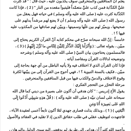
يعلم أنّ المنافقين والمنحرفين سوف يكذبون عليه ، حيث قال : ” قد كثرت
عليَّ الكذّابة فمن كذب عليَّ متعمّداً فليتبوأ مقعده من النار ” ( 2 ) ، فإذا كانت
الكذّابة كثرت عليه ( صلى الله عليه وآله وسلم ) في حياته فهل يعقل من
رسول الله ( صلى الله عليه وآله وسلم ) أن لا يضع لهم مرشداً يدلهم على
صحيحها ، ويميّز لهم بين غثّها وسمينها ، ويبيّن لهم صادقها من المكذوب عليه
فيها ؟ ! .
خامساً : إنّ الله سبحانه صرّح في محكم كتابه أنّ القرآن الكريم يحتاج إلى
مبيّن ، بقوله تعالى : ( وَأَنْزَلْنا إِلَيْكَ الذِّكْرَ لِتُبَيِّنَ لِلنّاسِ ما نُزِّلَ إِلَيْهِمْ ) ( 3 ) ،
فالمسلمون يحتاجون بيان النبيّ ( صلى الله عليه وآله وسلم ) وشرحه
وتوضيحه لدلالات القرآن ومقاصد آياته .
فإذا كان القرآن الذي لا اختلاف فيه ولا يأتيه الباطل من أي جهة بحاجة إلى
مبيّن ، فكيف بالسنة النبوية ؟ ! ، فهي أحوج من القرآن إلى من يبيّنها لكثرة
وقوع الاختلاف والدسّ والكذب فيها من قبل المنافقين والمنحرفين .
مرحلة التحرّر من التحجر الفكري :
يقول الأخ إدريس : ” كان هدفي أن أكون على بصيرة من ديني كما قال الله
سبحانه على لسان نبيّه ( صلى الله عليه وآله ) : ( قُلْ هذِهِ سَبِيلِي أَدْعُوا إِلَى
اللهِ عَلى بَصِيرَة أَنَا وَمَنِ
اتَّبَعَنِي ) ( 1 ) ، وبذلك بذلت قصارى جهدي لئلا أكون تابعاً أعمى لعقيدة الآباء ،
فاجتهدت لتوظيف عقلي في طلب حقائق الدين إذ لا تقليد في العقائد والأصول
.
وأحمد الله كثيراً أن هداني إلى طريق لم يدفعني إليه سوى الدليل والبرهان ،