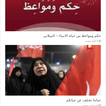
حكم ومواعظ من حياة الانبياء – الميلاني
حياتنا تختلف عن حياتكم
‏أسبوعين مضت