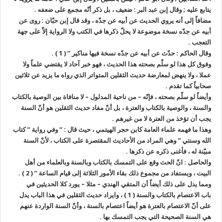
يتابع عليه ; وقال إبن عبد البر : ضعيف ، بل ذكر أنّه مجمع على ضعفه .
مضافاً إلى أنه يروي الحديث عن أبيه عن جدّه ، وقد قال إبن حبّان : روى عن
أبيه عن جدّه نسخة موضوعة لا يحلّ ذكرها في الكتب ولا الرواية إلاّ على جهة
التعجب .
وقال الحاكم : حدّث عن أبيه عن جدّه نسخة فيها مناكير ” ( 1 ) .
وفوق كل هذا لو سلّم بصحته هذا الحديث ، فهو خبر آحاد لا يقتضي علماً ولا
عملا ، ولا ينهض لمعارضة حديث الثقلين المتواتر الذي رواه ما يزيد عن ثلاثين
صحابياً كما تقدم .
وأيضاً لو سلّم بصحته ، فإنّه – من ناحية المدلول – لا منافاة بين الوصية بالكتاب
والسنة ، والوصية بالكتاب والعترة ، بل أنّ مفاد حديث الثقلين هو أنّ السنة
يجب أن تؤخذ من العترة لا من غيرهم .
وهذا ما فهمه علماء العامة كابن حجر الهيتمي ، حيث قال : ” وفي رواية ” كتاب
الله وسنتي ” وهي المراد من الأحاديث المقتصرة على الكتاب ، لأنّ السنة
مبيّنة له ، فأغنى ذكره عن ذكرها .
والحاصل : انّ الحث وقع على التمسك بالكتاب وبالسنة وبالعلماء من أهل
البيت ، ويستفاد من مجموع ذلك بقاء الأمور الثلاثة إلى قيام الساعة ” ( 2 ) .
ومما يدل على ذلك أيضاً أن المتقي الهندي – مثلا – يورد كلا الحديثين في
باب الاعتصام بالكتاب والسنة ( 1 ) ، وايراد حديث الثقلين في هذا الباب يدل
على أنّ الاعتصام بالعترة هو أيضاً اعتصام بالسنة ، وأنّ السنة الواردة عنهم
هي السنة الصحيحة التي يجب التمسك بها .