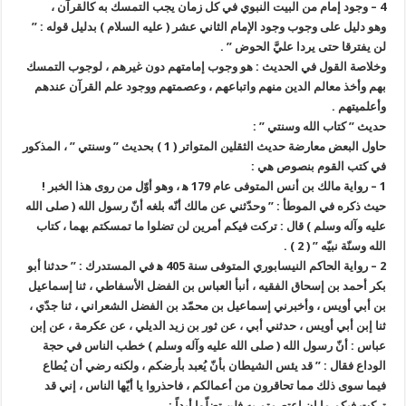
4 – وجود إمام من البيت النبوي في كل زمان يجب التمسك به كالقرآن ،
وهو دليل على وجوب وجود الإمام الثاني عشر ( عليه السلام ) بدليل قوله : ”
لن يفترقا حتى يردا عليَّ الحوض ” .
وخلاصة القول في الحديث : هو وجوب إمامتهم دون غيرهم ، لوجوب التمسك
بهم وأخذ معالم الدين منهم واتباعهم ، وعصمتهم ووجود علم القرآن عندهم
وأعلميتهم .
حديث ” كتاب الله وسنتي ” :
حاول البعض معارضة حديث الثقلين المتواتر ( 1 ) بحديث ” وسنتي ” ، المذكور
في كتب القوم بنصوص هي :
1 – رواية مالك بن أنس المتوفى عام 179 ه‍ ، وهو أوّل من روى هذا الخبر !
حيث ذكره في الموطأ : ” وحدّثني عن مالك أنّه بلغه أنّ رسول الله ( صلى الله
عليه وآله وسلم ) قال : تركت فيكم أمرين لن تضلوا ما تمسكتم بهما ، كتاب
الله وسنّة نبيّه ” ( 2 ) .
2 – رواية الحاكم النيسابوري المتوفى سنة 405 ه‍ في المستدرك : ” حدثنا أبو
بكر أحمد بن إسحاق الفقيه ، أنبأ العباس بن الفضل الأسفاطي ، ثنا إسماعيل
بن أبي أويس ، وأخبرني إسماعيل بن محمّد بن الفضل الشعراني ، ثنا جدّي ،
ثنا إبن أبي أويس ، حدثني أبي ، عن ثور بن زيد الديلي ، عن عكرمة ، عن إبن
عباس : أنّ رسول الله ( صلى الله عليه وآله وسلم ) خطب الناس في حجة
الوداع فقال : ” قد يئس الشيطان بأنّ يُعبد بأرضكم ، ولكنه رضي أن يُطاع
فيما سوى ذلك مما تحاقرون من أعمالكم ، فاحذروا يا أيّها الناس ، إني قد
تركت فيكم ما إن اعتصمتم به فلن تضلّوا أبداً :