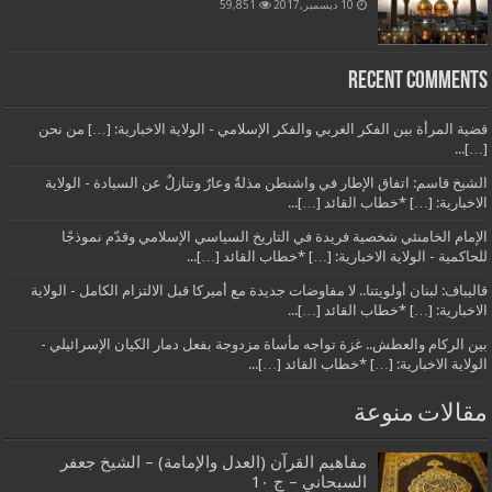
10 ديسمبر,2017
59,851
Recent Comments
قضية المرأة بين الفكر الغربي والفكر الإسلامي - الولاية الاخبارية: […] من نحن
[…]...
الشيخ قاسم: اتفاق الإطار في واشنطن مذلةٌ وعارٌ وتنازلٌ عن السيادة - الولاية
الاخبارية: […] *خطاب القائد […]...
الإمام الخامنئي شخصية فريدة في التاريخ السياسي الإسلامي وقدّم نموذجًا
للحاكمية - الولاية الاخبارية: […] *خطاب القائد […]...
قاليباف: لبنان أولويتنا.. لا مفاوضات جديدة مع أميركا قبل الالتزام الكامل - الولاية
الاخبارية: […] *خطاب القائد […]...
بين الركام والعطش.. غزة تواجه مأساة مزدوجة بفعل دمار الكيان الإسرائيلي -
الولاية الاخبارية: […] *خطاب القائد […]...
مقالات منوعة
مفاهيم القرآن (العدل والإمامة) – الشيخ جعفر
السبحاني – ج 1٠