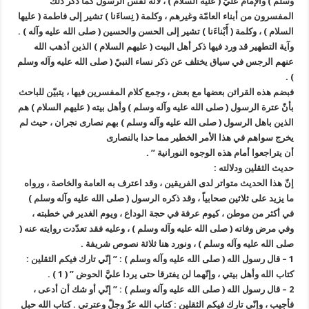
وسلم ) والإمام عليّ ( عليه السلام ) ، لأنّه نفس الرسول كما ذكر ذلك
المفسرون من أبناء العامّة وغيرهم ، وكلمة ( نِساءَنا ) تشير إلى فاطمة ( عليها
السلام ) ، وكلمة ( أَبْناءَنا ) تشير إلى الحسن والحسين ( صلى الله عليه وآله ) .
وآية التطهير قد ورد فيها ذكر أهل البيت ( عليهم السلام ) الذين أذهب الله
عنهم الرجس في سياق يختلف عن ذكر نساء النبيّ ( صلى الله عليه وآله وسلم
) .
فبضم هذه القرائن بعضها مع بعض ، وجمع كلام المفسرين فيها ، يتبيّن للباحث
بأنّ عترة الرسول ( صلى الله عليه وآله وسلم ) وأهل بيته ( عليهم السلام ) هم
الذين باهل الرسول ( صلى الله عليه وآله وسلم ) بهم نصارى نجران ، حيث لم
يخرج سواهم في هذا الأمر الخطير مما حدا بالنصارى
أن يتراجعوا أمام هذه الوجوه النورانية ” .
حديث الثقلين ودلالته :
إنّ هذا الحديث متواتر لدى الفريقين ، وقد اعترف به العامة والخاصة ، ورواه
ما يزيد على ثلاثين صحابياً ، وقد ذكره الرسول ( صلى الله عليه وآله وسلم )
في أكثر من موطن ، كيوم عرفة في حجة الوداع ، ويوم الغدير في خطبته ،
وفي مرض وفاته ( صلى الله عليه وآله وسلم ) ، وعليه فقد تعدّدت روايته عنه (
صلى الله عليه وآله وسلم ) ، ونورد هنا ثلاثة نصوص شريفة .
1 – قال رسول الله ( صلى الله عليه وآله وسلم ) : ” إنّي تارك فيكم الثقلين :
كتاب الله وأهل بيتي ، وإنّهما لن يفترقا حتى يردا عليَّ الحوض ” ( 1 ) .
2 – قال رسول الله ( صلى الله عليه وآله وسلم ) : ” إنّي أو شك أن أدعى ،
فأجيب ، وإنّي تارك فيكم الثقلين : كتاب الله عزّ وجلّ وعترتي . كتاب الله حبل