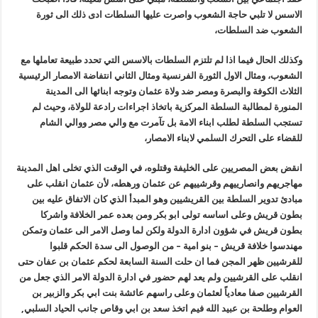
الاسس لا تلبي حاجة الشعوب واصرت عليها السلطات ادى ذلك الى ثورة
الشعوب ضد السلطات،
وكذلك الحال فيما اذا لم تلتزم السلطات بالاسس التي تحدد طبيعة تعاملها مع
الشعوب، ومثال الاول الثورة الفرنسية ومثال الثاني انتفاضة الامصار الرئيسية
الثلاث الكوفة والبصرة ومصر ضد ولاة عثمان وتوجه ابنائها الى المدينة
المنورة لمطالبة السلطة المركزية باتخاذ اجراءات رادعة للولاة، وحيث لم
تستجب السلطة لطلب ابناء الامة بل تآمرت مع والي مصر ووالي الشام
للقضاء على التحرك السلمي لابناء الامصار،
انقض بعض المصريين على الخليفة وقتلوه، في الوقت الذي تخلى اهل المدينة
مهاجريهم وانصارييهم وقرشييهم عن عثمان ورهطه، لأن عثمان انقلب على
مبادئ تدوير السلطة بين القريشيين وهو المبدأ الذي كان الاتفاق عليه بين
بطون قريش وعلى اساسه تولى ابو بكر ومن بعده عمر الخلافة واشركا
بطون قريش في شؤون ادارة الدولة ولكن لما وصل الامر الى عثمان وتمكن
مهندسوا خلافة قريش – بنو امية – من الوصول الى سدة الحكم قلبوا
للقرشيين ظهر المجن فما ان حلت السنة السابعة لحكم عثمان بن عفان حتى
انقلب على القرشيين ولم يعد لهم حضور في ادارة الدولة الامر الذي جعل من
القرشيين صفا معادياً لعثمان وعلى راسهم عائشة بنت ابي بكر والزبير بن
العوام وطلحة بن عبيد الله فيم اتخذ سعد بن ابي وقاص جانب الحياد السلبي,