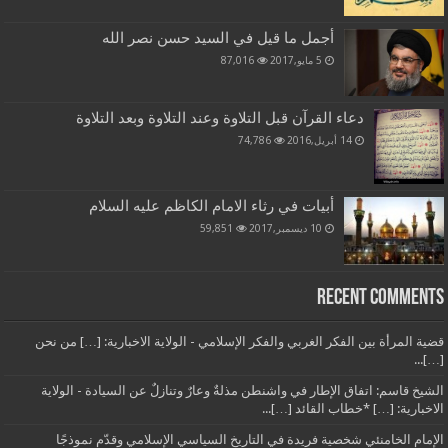
أجمل ما قيل في السيد حسن نصر الله
5 مايو,2017
87,016
دعاء القرآن قبل التلاوة وعند التلاوة وبعد التلاوة
14 أبريل,2016
74,786
أبيات في رثاء الامام الكاظم عليه السلام
10 ديسمبر,2017
59,851
Recent Comments
قضية المرأة بين الفكر الغربي والفكر الإسلامي - الولاية الاخبارية: […] من نحن
[…]...
الشيخ قاسم: اتفاق الإطار في واشنطن مذلةٌ وعارٌ وتنازلٌ عن السيادة - الولاية
الاخبارية: […] *خطاب القائد […]...
الإمام الخامنئي شخصية فريدة في التاريخ السياسي الإسلامي وقدّم نموذجًا