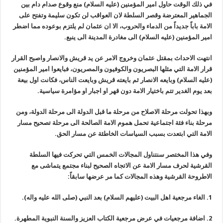
في ذلك الوقت حاول امير المؤمنين (عليه السلام) منع وقوع صدام دام بين
الجماهير المعترضة وقصر السلطة لان العواقب لن تكون سليمة وتفتح على
الامة باباً جديداً من الدماء والحروب، الا ان عثمان لم يلتزم بوعوده مما اضطر
امير المؤمنين (عليه السلام) الى مغادرة المدينة الى ينبع.
انتهت الاحداث بمقتل عثمان وخروج الامر عن يد قريش والانصار واصبح القرار
قرار الامة التي مثلها البصريون والكوفيون والمصريون، فبايعوا امير المؤمنين
(عليه السلام) وبايعه الانصار ثم بايعته قريش وبايعت الناس، فكانت اول بيعة
بعد يوم الغدير تتم باختيار الامة دون قهر او اجبار او مؤامرة سياسية.
وبهذا تحولت مرحلة الاصلاح من مرحلة ما قبل الدولة الى مرحلة الدولة، ومن
مرحلة بناء فئة اجتماعية تحمل هموم الامة الصالحة الى مرحلة تصحيح مسار
الامة التي ابتعدت بسبب السياسات الخاطئة عن مسار الحق.
وفي هذا المختصر سنتناول المجالات الخمس التي تحركت فيها السلطة
القرشية لحرف مسار الامة عن الاتجاه الصحيح لبناء مجتمع يتماشى مع
الاطروحة القرشية وهذه المجالات كما مر عرضها سابقاً:
1. الغاء مرجعية اهل البيت (عليهم السلام) بعد النبي (صلى الله عليه واله).
2. اضافة مرجعيات في عرض مرجعية الكتاب العزيز والسنة النبوية المطهرة.