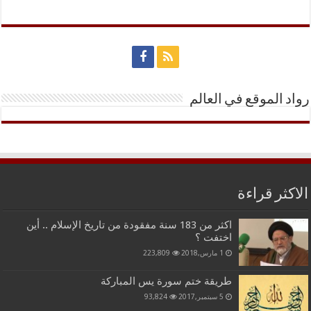
رواد الموقع في العالم
الاكثر قراءة
اكثر من 183 سنة مفقودة من تاريخ الإسلام .. أين
اختفت ؟
1 مارس,2018
223,809
طريقة ختم سورة يس المباركة
5 سبتمبر,2017
93,824