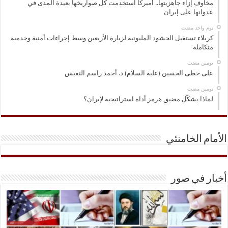
مخاوف إزاء جاهزيتها.. أميركا استخدمت كل صواريخها بعيدة المدى في
عدوانها على إيران
‏يوم واحد مضت
كربلاء تستقبل الحشود المليونية لزيارة الأربعين وسط إجراءات أمنية وخدمية
متكاملة
‏يومين مضت
على خطى الحسين (عليه السلام) د. أحمد راسم النفيس
‏يومين مضت
لماذا يشكّل مضيق هرمز أداة استراتيجية لإيران؟
الأمام الخامنئي
أخبار في صور