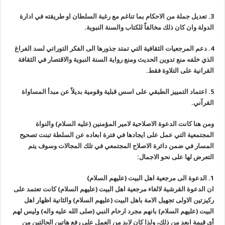
3. تعديل جملة من الاحكام بما تناغم مع رغبة السلطان او طريقته في ادارة
الدولة وان كان ذلك مخالفاً للكتاب والسنة النبوية.
4. دعم المرجعيات الثقافية التي تمتد جذورها الى الفكر التوراتي لسد الفراغ
الذي خلفه منع تدوين الحديث ومنع رواية السنة النبوية والاقتصار في الثقافة
القرانية على التلاوة فقط.
5. اعتماد التمييز الطبقي على اسس قبلية وقومية بديلاً عن مبدأ المساواة
القرآني.
ومن هنا كانت الدعوة الاصلاحية لامير المؤمنين (عليه السلام) والنواة
المجتمعية التي عمل على ايجادها في فترة ابعاده عن السلطة تبنت تصحيح
المسار في ضمن دائرة الاصلاح المجتمعي في تلك المجالات وسوف يتم
التعرض لها على نحو الاجمال:
1. الدعوة الى مرجعية اهل البيت (عليهم السلام)
ان الدعوة القرشية لالغاء مرجعية اهل البيت (عليهم السلام) كانت تعتمد على
ركيزتين الاولى تجهيل الامة باهل البيت (عليهم السلام) والثانية اظهار اهل
البيت (عليهم السلام) بانهم مجرد ارحام النبي (صلى الله عليه واله) وليس لهم
أي قيمة ابعد من ذلك، ولذا كان لابد من العمل على رفع هاتين الحالتين من