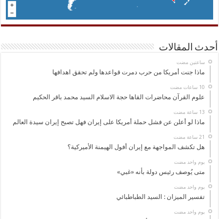
أحدث المقالات
‏ساعتين مضت
ماذا جنت أمريكا من حرب دمرت قواعدها ولم تحقق اهدافها
علوم القرآن محاضرات القاها حجة الاسلام السيد محمد باقر الحكيم
ماذا لو أعلن عن فشل حملة أمريكا على إيران فهل تصبح إيران سيدة العالم
هل تكشف المواجهة مع إيران أفول الهيمنة الأميركية؟
‏يوم واحد مضت
متى يُوصف رئيس دولة بأنه «غبي»
‏يوم واحد مضت
تفسير الميزان : السيد الطباطبائي
‏يوم واحد مضت