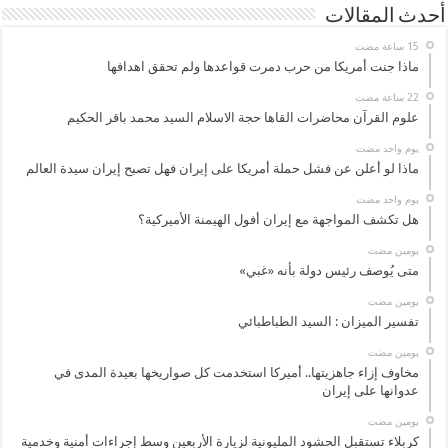
أحدث المقالات
ماذا جنت أمريكا من حرب دمرت قواعدها ولم تحقق اهدافها
علوم القرآن محاضرات القاها حجة الاسلام السيد محمد باقر الحكيم
‏يوم واحد مضت
ماذا لو أعلن عن فشل حملة أمريكا على إيران فهل تصبح إيران سيدة العالم
‏يوم واحد مضت
هل تكشف المواجهة مع إيران أفول الهيمنة الأميركية؟
‏يومين مضت
متى يُوصف رئيس دولة بأنه «غبي»
‏يومين مضت
تفسير الميزان : السيد الطباطبائي
‏يومين مضت
مخاوف إزاء جاهزيتها.. أميركا استخدمت كل صواريخها بعيدة المدى في
عدوانها على إيران
‏يومين مضت
كربلاء تستقبل الحشود المليونية لزيارة الأربعين وسط إجراءات أمنية وخدمية