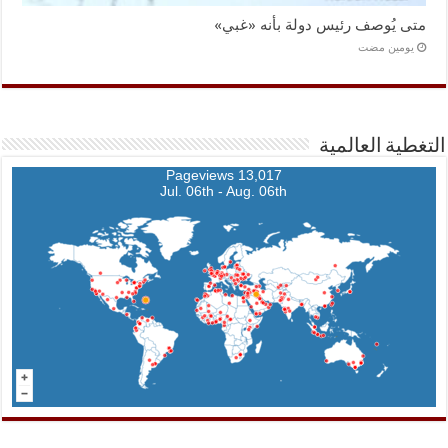
متى يُوصف رئيس دولة بأنه «غبي»
‏يومين مضت
التغطية العالمية
13,017 Pageviews
Jul. 06th - Aug. 06th