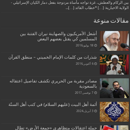
بين الركام والعطش.. غزة تواجه مأساة مزدوجة بفعل دمار الكيان الإسرائيلي -
الولاية الاخبارية: […] *خطاب القائد […]...
مقالات منوعة
أشعل الأمريكيون والصهاينة نيران الفتنة بين
المسلمين كي يقتل بعضهم البعض
18 يوليو,2016
شذرات من كلمات الإمام الخميني – منطق القرآن
6 أكتوبر,2016
مصادر مقربة من الحريري تكشف تفاصيل اعتقاله
بالسعودية
7 نوفمبر,2017
أئمة أهل البيت (عليهم السلام) في كتب أهل السنّة
3 أبريل,2024
حملة اعتقالات متظاهري «جمعة الأرض» تطال