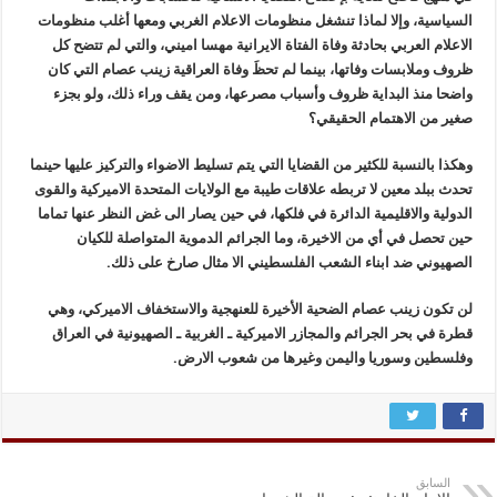
السياسية، وإلا لماذا تنشغل منظومات الاعلام الغربي ومعها أغلب منظومات
الاعلام العربي بحادثة وفاة الفتاة الايرانية مهسا اميني، والتي لم تتضح كل
ظروف وملابسات وفاتها، بينما لم تحظَ وفاة العراقية زينب عصام التي كان
واضحا منذ البداية ظروف وأسباب مصرعها، ومن يقف وراء ذلك، ولو بجزء
صغير من الاهتمام الحقيقي؟
وهكذا بالنسبة للكثير من القضايا التي يتم تسليط الاضواء والتركيز عليها حينما
تحدث ببلد معين لا تربطه علاقات طيبة مع الولايات المتحدة الاميركية والقوى
الدولية والاقليمية الدائرة في فلكها، في حين يصار الى غض النظر عنها تماما
حين تحصل في أي من الاخيرة، وما الجرائم الدموية المتواصلة للكيان
الصهيوني ضد ابناء الشعب الفلسطيني الا مثال صارخ على ذلك.
لن تكون زينب عصام الضحية الأخيرة للعنهجية والاستخفاف الاميركي، وهي
قطرة في بحر الجرائم والمجازر الاميركية ـ الغربية ـ الصهيونية في العراق
وفلسطين وسوريا واليمن وغيرها من شعوب الارض.
السابق