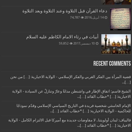
دعاء القرآن قبل التلاوة وعند التلاوة وبعد التلاوة
14 أبريل,2016
74,787
أبيات في رثاء الامام الكاظم عليه السلام
10 ديسمبر,2017
59,852
Recent Comments
قضية المرأة بين الفكر الغربي والفكر الإسلامي - الولاية الاخبارية: […] من نحن
[…]...
الشيخ قاسم: اتفاق الإطار في واشنطن مذلةٌ وعارٌ وتنازلٌ عن السيادة - الولاية
الاخبارية: […] *خطاب القائد […]...
الإمام الخامنئي شخصية فريدة في التاريخ السياسي الإسلامي وقدّم نموذجًا
للحاكمية - الولاية الاخبارية: […] *خطاب القائد […]...
قاليباف: لبنان أولويتنا.. لا مفاوضات جديدة مع أميركا قبل الالتزام الكامل - الولاية
الاخبارية: […] *خطاب القائد […]...