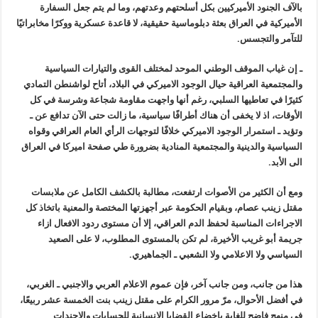
بالآف الجنود الأميركيين بكل أسلحتهم وعدتهم، وما لم يتم جعل السفارة
الأميركية في العراق بعثة دبلوماسية حقيقية، لا قاعدة عسكرية ووكرًا مخابراتيًا
للتآمر والتجسس.
ـ إن غياب الموقف الوطني الموحد لمختلف القوى والتيارات السياسية
والمجتمعية العراقية حيال الوجود الاميركي في البلاد، أتاح لواشنطن التمادي
كثيرًا في تعاطيها السلبي، رغم أنها واجهت مقاومة شجاعة وشرسة في كل
الأوقات، اذ لا يخفى أن هناك أطرافًا سياسية، ما زالت حتى الآن تدافع عن ـ
وتؤيد ـ استمرار الوجود الاميركي خلافًا لتوجهات الرأي العام العراقي وقواه
السياسية والدينية والمجتمعية المنادية بضرورة طي صفحة اميركا في العراق
الى الأبد.
ومع أن الكثير من الأصوات ارتفعت، مطالبة بالكشف الكامل عن ملابسات
مقتل زينب عصام، وبقيام الحكومة عبر أجهزتها المختصة والمعنية باتخاذ كل
الاجراءات المناسبة لحفظ الدم العراقي، إلا أن مستوى ردود الافعال ازاء
جريمة أبو غريب الأخيرة، لم تكن بالمستوى المطلوب، لا على الصعيد
السياسي ولا الاعلامي ولا الشعبي ـ الجماهيري.
هذا من جانب، ومن جانب آخر، فإن عموم الاعلام العربي والاجنبي ـ الغربي،
في أفضل الأحوال، مرّ مرور الكرام على مقتل زينب بنت الخمسة عشر ربيعًا،
في منهج فاضح للغاية بإخضاع القضايا الانسانية للحسابات والاجندات