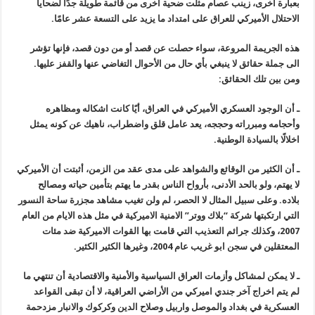
بعبارة أخرى، زينب عصام مثلت ضحية أخرى من قائمة طويلة جدًا لضحايا
الاحتلال الأميركي للعراق على امتداد ما يزيد على التسعة عشر عامًا.
هذه الجريمة المروعة، سواء حصلت عن قصد أو من دون قصد، فإنها تؤشر
الى جملة حقائق لا ينبغي بأي حال من الأحوال التغاضي عنها والقفز عليها.
ومن بين تلك الحقائق:
ـ أن الوجود العسكري الأميركي في العراق، أيًا كانت اشكاله ومظاهره
وأحجامه ومبرراته وحججه، يعد عامل قلق واضطراب، ناهيك عن كونه يمثل
اخلالًا بالسيادة الوطنية.
ـ أن الكثير من الوقائع والشواهد على مدى عقد من الزمن، أثبتت أن الأميركي
لا يهتم، ولو بالحد الأدنى، بأرواح الناس بقدر ما يهتم بتأمين حياته ومصالح
بلاده. وعلى سبيل المثال لا الحصر، لم ولن تغيب مشاهد مجزرة ساحة النسور
التي ارتكبتها شركة “بلاك ووتر” الامنية الاميركية في مثل هذه الايام من العام
2007، وكذلك جرائم التعذيب التي قامت بها القوات الاميركية ضد مئات
المعتقلين في سجن ابو غريب عام 2004، وغيرها الكثير الكثير.
ـ لا يمكن لمشاكل وأزمات العراق السياسية والأمنية والاقتصادية أن تنتهي ما
لم يتم اخراج آخر جندي اميركي من الأراضي العراقية، لا أن تبقى القواعد
العسكرية في بغداد والموصل واربيل وصلاح الدين وكركوك والانبار مزدحمة