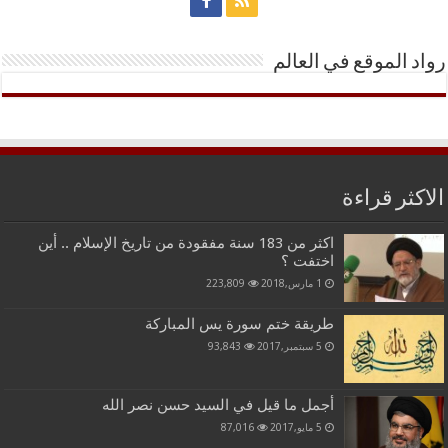
رواد الموقع في العالم
الاكثر قراءة
اكثر من 183 سنة مفقودة من تاريخ الإسلام .. أين
اختفت ؟
1 مارس,2018
223,809
طريقة ختم سورة يس المباركة
5 سبتمبر,2017
93,843
أجمل ما قيل في السيد حسن نصر الله
5 مايو,2017
87,016