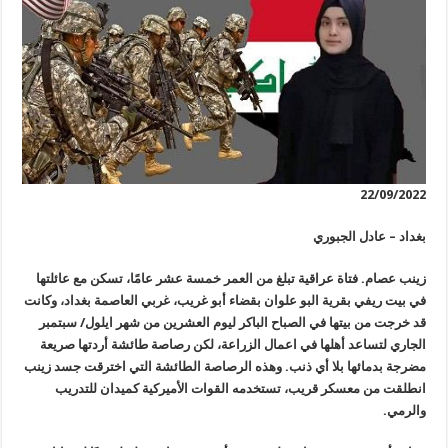
22/09/2022
بغداد – عادل الجبوري
زينب عصام. فتاة عراقية تبلغ من العمر خمسة عشر عامًا، تسكن مع عائلتها
في بيت ريفي بقرية البو علوان بقضاء أبو غريب، غربي العاصمة بغداد، وكانت
قد خرجت من بيتها في الصباح الباكر ليوم العشرين من شهر ايلول/ سبتمبر
الجاري لتساعد أهلها في اعمال الزراعة، لكن رصاصة طائشة أردتها صريعة
مضرجة بدمائها بلا أي ذنب. وهذه الرصاصة الطائشة التي اخترقت جسد زينب
انطلقت من معسكر قريب، تستخدمه القوات الأميركية كميدان للتدريب
والرمي.