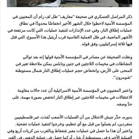
ذكر المراسل العسكري في صحيفة “معاريف” طل لف رام أن المعنيين في
المؤسسة الأمنية لاحظوا خلال الشهر الأخير انخفاضًا محدودًا في نطاق
عمليات إطلاق النار، وفي عدد الإنذارات لتنفيذ عمليات، التي كانت مرتفعة في
الأشهر الماضية، في ظل العملية القاسية قرب أريئيل هذا الأسبوع، التي قتل
فيها ثلاثة إسرائيليين، وفق قوله.
ونقلت الصحيفة عن مصادر في المؤسسة الأمنية قولها إنه بعد توالي
النشاطات في مخيمات اللاجئين في جنين ونابلس يمكن ملاحظة تغير في
المنحى على الأرض، وانخفاض حجم عمليات إطلاق النار شمال مستوطنة
“شومرون”.
واعتبر المعنيون في المؤسسة الأمنية الاسرائيلية أن عدد حالات مقاومة
الاعتقالات في مخيمات اللاجئين عبر إطلاق النار انخفض بصورة مهمة، على
حدّ وصفه.
بدوره، حذّر جيش الاحتلال من أن العمليات الأصعب نُفذت عبر فلسطينيين
منفردين، لم يعملوا من قبل مع أي تنظيم، وخرجوا لتنفيذ عمليات تضحية.
واعتبر أن هذا ما حصل في عمليات معبر شعفاط وبالقرب من كريات أربع وفي
العملية الأخيرة في مستوطنة أريئيل، أو كما حصل في عملية الدهس في الغور