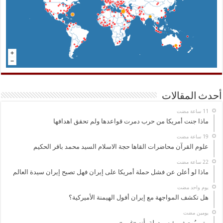
أحدث المقالات
ماذا جنت أمريكا من حرب دمرت قواعدها ولم تحقق اهدافها
علوم القرآن محاضرات القاها حجة الاسلام السيد محمد باقر الحكيم
ماذا لو أعلن عن فشل حملة أمريكا على إيران فهل تصبح إيران سيدة العالم
‏يوم واحد مضت
هل تكشف المواجهة مع إيران أفول الهيمنة الأميركية؟
‏يومين مضت
متى يُوصف رئيس دولة بأنه «غبي»