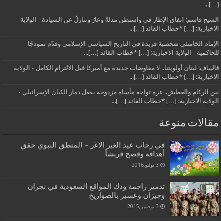
[…]...
الشيخ قاسم: اتفاق الإطار في واشنطن مذلةٌ وعارٌ وتنازلٌ عن السيادة - الولاية
الاخبارية: […] *خطاب القائد […]...
الإمام الخامنئي شخصية فريدة في التاريخ السياسي الإسلامي وقدّم نموذجًا
للحاكمية - الولاية الاخبارية: […] *خطاب القائد […]...
قاليباف: لبنان أولويتنا.. لا مفاوضات جديدة مع أميركا قبل الالتزام الكامل - الولاية
الاخبارية: […] *خطاب القائد […]...
بين الركام والعطش.. غزة تواجه مأساة مزدوجة بفعل دمار الكيان الإسرائيلي -
الولاية الاخبارية: […] *خطاب القائد […]...
مقالات منوعة
في رحاب عيد الغير الاغر – المنطق النبوي حقق
أهدافه وفضح قريشاً
3 يوليو,2016
تدمير راجمة ودك المواقع السعودية في نجران
وجيزان وعسير بالصواريخ
3 نوفمبر,2015