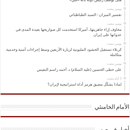
‏يومين مضت
تفسير الميزان : السيد الطباطبائي
‏يومين مضت
مخاوف إزاء جاهزيتها.. أميركا استخدمت كل صواريخها بعيدة المدى في
عدوانها على إيران
‏يومين مضت
كربلاء تستقبل الحشود المليونية لزيارة الأربعين وسط إجراءات أمنية وخدمية
متكاملة
‏يومين مضت
على خطى الحسين (عليه السلام) د. أحمد راسم النفيس
لماذا يشكّل مضيق هرمز أداة استراتيجية لإيران؟
الأمام الخامنئي