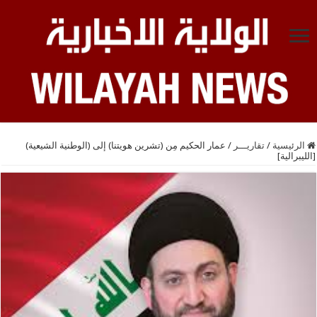
الرئيسية
/
تقاريـــر
/
عمار الحكيم مِن (تشرين هويتنا) إلى (الوطنية الشيعية)
[الليبرالية]