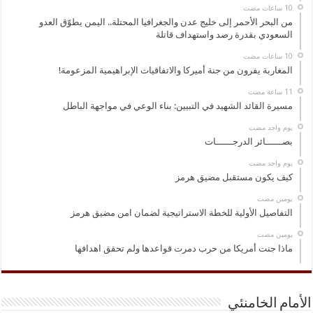
من البحر الأحمر إلى خليج عدن والجغرافيا المحتلة.. اليمن يطوّق العدو
السعودي بقدرة رصد واستهداف قاتلة
المغاربة يفرون من جنة أميركا والاتفاقيات الإبراهيمية المزعومة!
مسيرة القائد الشهيد في التبيين: بناء الوعي في مواجهة الباطل
‏يوم واحد مضت
بصــــــائر الدرجــــــات
‏يوم واحد مضت
كيف يكون مستقبل مضيق هرمز
‏يومين مضت
التفاصيل الأولية للخطة الاستراتيجية لضمان امن مضيق هرمز
‏يومين مضت
ماذا جنت أمريكا من حرب دمرت قواعدها ولم تحقق اهدافها
الأمام الخامنئي