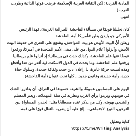
المادية الفردية؛ لكن الثقافة العربية الإسلامية، فرضت قوتها الذاتية وطردت
الغرب.)
انتهى
كان تحليلنا قويمًا في مسألة (الفاحشة الليبرالية الغربية)، فهذا الرئيس
الأميركي جو بايدن يعلن #أمريكا_أمة_الفاحشة
ويعلن أنَّ
البيت الأبيض هو بيت الفواحش،
وشجع على التعري في حديقة البيت
الأبيض، وأنزلوا أعلام الدول من على مبنى الأمم المتحدة في أميركا، ورفعوا
عوضًا عنها علم الفاحشة، وكذلك حدث في بريطانيا؛ إذ أنزلوا علم بريطانيا
ورفعوا علم الفاحشة، وما يحدث في الدول الاسكندنافية أقذر من هذا وأفظع!
وهذه ليست حركة عابرة، بل إعلان دين جديد وثقافة جديدة، وسلوك حياة
جديد، وأمة جديدة، وقانون جديد… كلها تحت عنوان (أمة الفاحشة).
اليوم على المسلمين عمومًا، والشيعة خصوصًا في العراق، أن يغادروا الشك
في هويتهم، ويرموا برأي الغرب ونظرته في سلة المهملات، ويعتز المسلم
والشيعي بهويته، وكل من يذكر عنده مصطلحًا مثل: الجندر، المساواة بين
النوعين، النوع الاجتماعي… إلخ عليه أن يضربه بالنعال فورًا على فمه.
كتابة وتحليل
https://t.me/Writing_Analysis