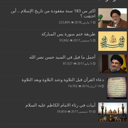
اكثر من 183 سنة مفقودة من تاريخ الإسلام .. أين
اختفت ؟
1 مارس,2018
223,809
طريقة ختم سورة يس المباركة
5 سبتمبر,2017
93,862
أجمل ما قيل في السيد حسن نصر الله
5 مايو,2017
87,027
دعاء القرآن قبل التلاوة وعند التلاوة وبعد التلاوة
14 أبريل,2016
74,792
أبيات في رثاء الامام الكاظم عليه السلام
10 ديسمبر,2017
59,856