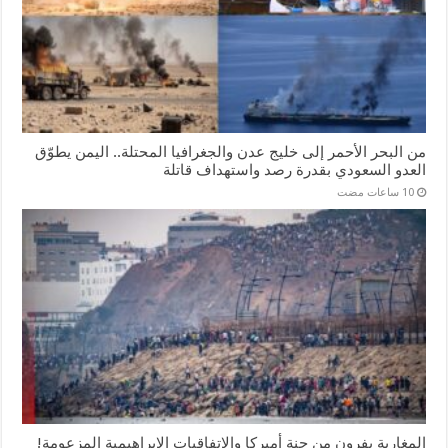
من البحر الأحمر إلى خليج عدن والجغرافيا المحتلة.. اليمن يطوّق
العدو السعودي بقدرة رصد واستهداف قاتلة
المغاربة يفرون من جنة أميركا والاتفاقيات الإبراهيمية المزعومة!