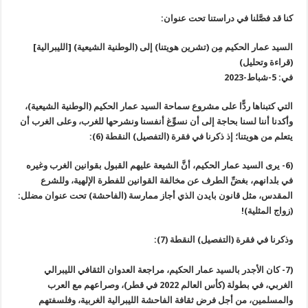
كنا قد فصَّلنا في دراستنا تحت عنوان:
السيد عمار الحكيم مِن (تشرين هويتنا) إلى (الوطنية الشيعية) [الليبرالية]
(قراءة وتحليل)
في: 5-شباط-2023
التي كتبناها ردًّا على مشروع سماحة السيد عمار الحكيم (الوطنية الشيعية)،
وأكدنا أننا لسنا بحاجة إلى أن نسوِّغ أنفسنا ونشرحها للغرب، وعلى الغرب أن
يتعلم من هويتنا؛ إذ ذكرنا في فقرة (التفصيل) النقطة (6):
(6- يرى السيد عمار الحكيم، أنَّ الشيعة عليهم القبول بقوانين الغرب وغيره
في بلدانهم، بغضِّ الطرف عن مخالفة القوانين للفطرة الإلهية، وللشرع
المقدس، مثل قانون بايدن الذي أجاز ممارسة (الفاحشة) تحت عنوان مضلل:
(زواج المثلية)!
وذكرنا في فقرة (التفصيل) النقطة (7):
(7- كان الأجدر بالسيد عمار الحكيم، مراجعة العدوان الثقافي الليبرالي
الغربي، في بطولة (كأس العالم 2022 في قطر)، وصراعهم مع العرب
والمسلمين، من أجل فرض ثقافة الفاحشة الليبرالية الغربية، وفلسفتهم