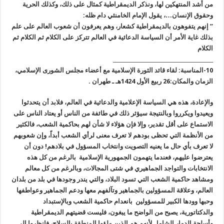
من أشد المنتهكين لها، ونذكر الديمقراطية كمثال على ذلك، وكذلك الحرية
وحقوق الإنسان…، يقول الإمام الخامنئي دام ظله:
” إنهم يتفوهون بالديمقراطية كشعار، وهم يعرفون أن شعوب العالم على علم
بذلك غاية الأمر أن السياسة الدعائية في العالم تتركز على الكلام ثم الكلام ثم
الكلام
________________________________________
10-المناسبة: لقاء قائد الثورة الإسلامية مع أعضاء مجلس الشورى الإسلامي،
الزمان والمكان:26 ربيع الأول 1424هـ ـ طهران .
والإعادة، هذه هي السياسة الإعلامية والدعائية في العالم، فلابد أن يتحدثوا
ويعيدوا ويكرروا وبالنتيجة سيؤثر ذلك في طائفة من الناس أو يعتاد الناس على
الاستماع على أقل تقدير، وإلا فإن هؤلاء لا شأن لهم بحاكمية الشعب، فالكثير
من الأنظمة التي تحظى بودهم لا تعرف معنى لرأي الشعب أبداً، وإن شعوبهم
لا تعرف بأي حال ما يعنيه التصويت وانتخاب المسؤول في بلادهم! دون أن
يعترضوا عليهم، فعندما يتهمون الجمهورية الإسلامية ­ بالرغم من كل هذه
الانتخابات والتواجد الجماهيري في شتى المجالات، وبالرغم من كل معالم
ومشاهد حاكمية الشعب التي تسود البلاد، والتي يندر وجودها في بلد من بلدان
العالم، وعلاقة المسؤولين بالجماهير وتآلفهم معها ودعم الجماهير وعواطفها
وحبها وودها الكبير للمسؤولين ­ بانعدام حاكمية الشعب وبالإستبداد
والدكتاتورية، يصبح من الواضح ما يبغون، فليست قضيتهم الديمقراطية
وأسلحة الدمار الشامل لأنهم هم الذين ملؤوا المنطقة بالسلاح، فانظروا إلى