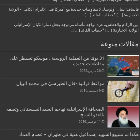
قاليباف: لبنان أولويتنا.. لا مفاوضات جديدة مع أميركا قبل الالتزام الكامل - الولاية
الاخبارية: […] *خطاب القائد […]...
بين الركام والعطش.. غزة تواجه مأساة مزدوجة بفعل دمار الكيان الإسرائيلي -
الولاية الاخبارية: […] *خطاب القائد […]...
مقالات منوعة
31 يومًا من العملية الروسية.. موسكو تسيطر على
مقاطعات جديدة
26 مارس,2022
مواعظ قرآنية -قال الطبرسيّ في مجمع البيان
6 ديسمبر,2016
الصحافة الإسرائيلية تهاجم السيد السيستاني وتصفه
بالعدو الشبح
11 نوفمبر,2019
هكذا تم تشييع الشهيد إسماعيل هنية في طهران – عصام العماد