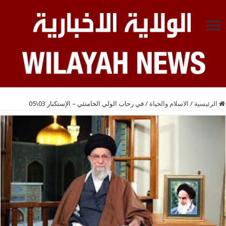
الرئيسية
/
الاسلام والحياة
/
في رحاب الولي الخامنئي – الإستكبار 03\05