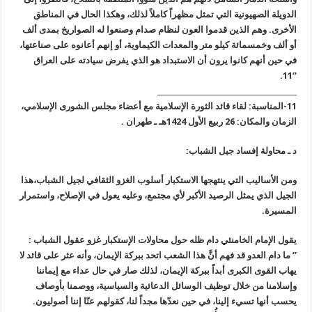
الدويلة الصهيونية التي تمثل مظهراً كاملاً لذلك، وهكذا الحال في المناطق
الأخرى. وهم الذين قدموا العون لنظام صدام وصنعوا له الصواريخ بمدى ألف
أو ألف وخمسمائة كيلو متر والمعدات الكيماوية، أو إنهم أعانوه على صناعتها،
في حين أنهم كانوا يرون أن الاستبداد هو الذي يفرض سيادته على العراق
“11.
________________________________________
11-المناسبة: لقاء قائد الثورة الإسلامية مع أعضاء مجلس الشورى الإسلامي،
الزمان والمكان: 26 ربيع الأول 1424هـ ـ طهران .
د ـ محاولة إفساد جيل الشباب:
ومن الأساليب التي ينتهجها الاستكبار أسلوب الغزو الثقافي لجيل الشباب،هذا
الجيل الذي يمثل الرصيد الأكبر لأي مجتمع، وعليه يعول في الإصلاح، واستمرار
المسيرة.
يقول الإمام الخامنئي دام ظله حول محاولات الإستكبار غزو عقول الشباب :
” ما دام العدو قد فهم أنَّ هذا الشعب اتحد ببركة الإيمان، وأنه عثر على قائد لا
يهاب القوى الكبرى أبداً ببركة الإيمان، لذلك صار في حال عداء مع إيماننا
وإسلامنا من خلال توظيف الوسائل الدعائية والسياسية، ووصمنا بأوصاف
يحسب أنها تسيء إلينا، في حين نعدّها مجداً لنا، كقولهم عنّا إننا أصوليون.