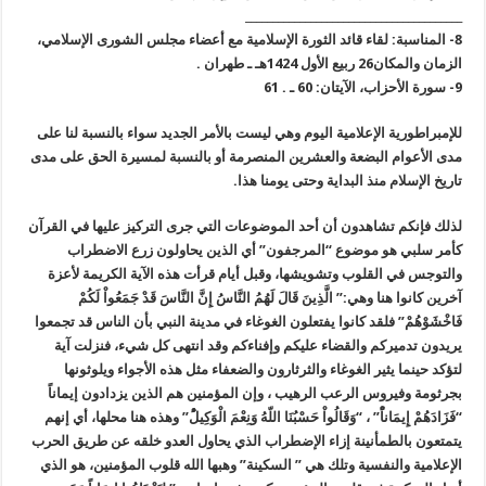
________________________________________
8- المناسبة: لقاء قائد الثورة الإسلامية مع أعضاء مجلس الشورى الإسلامي،
الزمان والمكان26 ربيع الأول 1424هـ ـ طهران .
9- سورة الأحزاب، الآيتان: 60 ـ . 61
للإمبراطورية الإعلامية اليوم وهي ليست بالأمر الجديد سواء بالنسبة لنا على
مدى الأعوام البضعة والعشرين المنصرمة أو بالنسبة لمسيرة الحق على مدى
تاريخ الإسلام منذ البداية وحتى يومنا هذا.
لذلك فإنكم تشاهدون أن أحد الموضوعات التي جرى التركيز عليها في القرآن
كأمر سلبي هو موضوع “المرجفون” أي الذين يحاولون زرع الاضطراب
والتوجس في القلوب وتشويشها، وقبل أيام قرأت هذه الآية الكريمة لأعزة
آخرين كانوا هنا وهي:” الَّذِينَ قَالَ لَهُمُ النَّاسُ إِنَّ النَّاسَ قَدْ جَمَعُواْ لَكُمْ
فَاخْشَوْهُمْ” فلقد كانوا يفتعلون الغوغاء في مدينة النبي بأن الناس قد تجمعوا
يريدون تدميركم والقضاء عليكم وإفناءكم وقد انتهى كل شيء، فنزلت آية
لتؤكد حينما يثير الغوغاء والثرثارون والضعفاء مثل هذه الأجواء ويلوثونها
بجرثومة وفيروس الرعب الرهيب ، وإن المؤمنين هم الذين يزدادون إيماناً
“فَزَادَهُمْ إِيمَاناًْ” ، “وَقَالُواْ حَسْبُنَا اللّهُ وَنِعْمَ الْوَكِيلُْ” وهذه هنا محلها، أي إنهم
يتمتعون بالطمأنينة إزاء الإضطراب الذي يحاول العدو خلقه عن طريق الحرب
الإعلامية والنفسية وتلك هي ” السكينة” وهبها الله قلوب المؤمنين، هو الذي