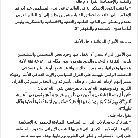
والتقنية والإقتصادية. يقول دام ظله:
” ما فتئت القوى الاستكبارية في العالم تدعونا نحن المسلمين عبر أبواقها
الإعلامية إلى الالتفات لحقائق الدنيا، مشيرين بذلك إلى أن العالم الغربي
متقدم ومتمكن من الناحية العلمية والتقنية والاقتصادية والعسكرية، وليس
أمامنا سوى الاستسلام والتقهقر “8.
ب ـ بث الأبواق الدعائية داخل الأمة:
من الأمور التي لا ينبغي أن نغفل عنها وجود بعض المتسمين والمتلبسين
بلباس الثقافة والوعي، والذين يقومون بدور هدَّام في زعزعة ثقة الأمة
بنفسها وقدراتها، مساهمين بذلك سواء عن قصدٍ، أو عن غير قصد في
المخطط الرامي للهيمنة على القرار السياسي والإرث الثقافي للأمم، وهؤلاء
يشير إليهم الإمام الخامنئي دام ظله ، بأنهم قد ورد التحذير منهم في القرآن
الكريم، وقد وصفهم الله تعالى بالمرجفين يقول الله تعالى:
“لَئِن لَّمْ يَنتَهِ الْمُنَافِقُونَ وَالَّذِينَ فِي قُلُوبِهِم مَّرَضٌ وَالْمُرْجِفُونَ فِي الْمَدِينَةِ
لَنُغْرِيَنَّكَ بِهِمْ ثُمَّ لَا يُجَاوِرُونَكَ فِيهَا إِلَّا قَلِيلًا *مَلْعُونِينَ أَيْنَمَا ثُقِفُوا أُخِذُوا وَقُتِّلُوا
تَقْتِيلًا”9.
يقول دام ظله:
” لقد تركزت محاولات التيارات السياسية ­ المناوئة للجمهورية الإسلامية
وللنهضة الإسلامية الكبرى التي قام بها الشعب الإيراني وشعوب المنطقة ­
على إثارة الاضطراب والقلق في القلوب وإرعابها، وهذه سياسة عامة