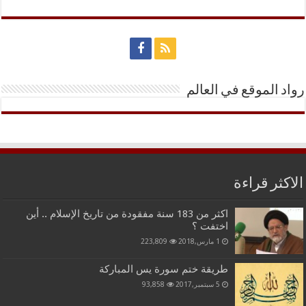
رواد الموقع في العالم
الاكثر قراءة
اكثر من 183 سنة مفقودة من تاريخ الإسلام .. أين
اختفت ؟
1 مارس,2018
223,809
طريقة ختم سورة يس المباركة
5 سبتمبر,2017
93,858