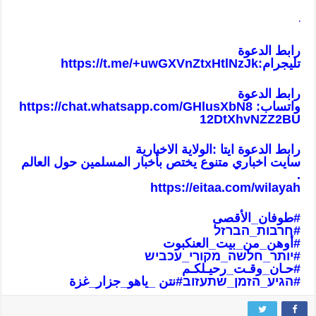
.
رابط الدعوة
تليجرام:
https://t.me/+uwGXVnZtxHtlNzJk
رابط الدعوة
واتساب:
https://chat.whatsapp.com/GHlusXbN8
12DtXhvNZZ2BU
رابط الدعوة ايتا :الولاية الاخبارية
سايت اخباري متنوع يختص بأخبار المسلمين حول العالم
.
https://eitaa.com/wilayah
#طوفان_الأقص
ى
#חרבות_הברזל
#أوهن_من_بيت_العنكبوت
#יותר_חלשה_מקורי_עכביש
#حـان_وقـت_رحيـلكـم
#הגיע_הזמן_שתעזוב
#نتن _ياهو_جزار_غزة