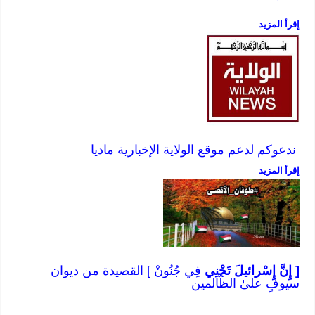
إقرأ المزيد
ندعوكم لدعم موقع الولاية الإخبارية ماديا
إقرأ المزيد
[ إِنَّ إِسْرائيلَ تَجْنِي
فِي جُنُونْ ] القصيدة من ديوان
سيوفٍ علىٰ الظّالمين