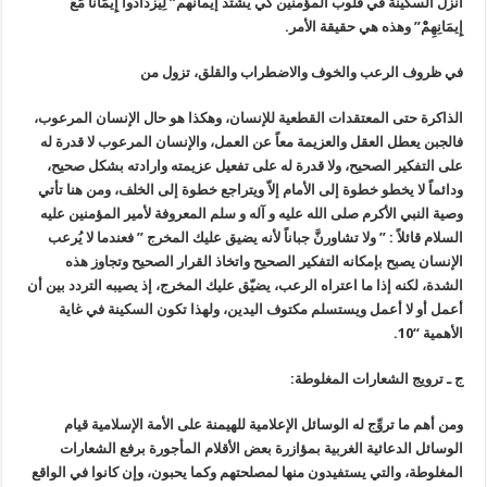
أنزل السكينة في قلوب المؤمنين كي يشتد إيمانهم” لِيَزْدَادُوا إِيمَاناً مَعَ
إِيمَانِهِمْْ” وهذه هي حقيقة الأمر.
في ظروف الرعب والخوف والاضطراب والقلق، تزول من
الذاكرة حتى المعتقدات القطعية للإنسان، وهكذا هو حال الإنسان المرعوب،
فالجبن يعطل العقل والعزيمة معاً عن العمل، والإنسان المرعوب لا قدرة له
على التفكير الصحيح، ولا قدرة له على تفعيل عزيمته وارادته بشكل صحيح،
ودائماً لا يخطو خطوة إلى الأمام إلاّ ويتراجع خطوة إلى الخلف، ومن هنا تأتي
وصية النبي الأكرم صلى الله عليه و آله و سلم المعروفة لأمير المؤمنين عليه
السلام قائلاً : ” ولا تشاورنَّ جباناً لأنه يضيق عليك المخرج ” فعندما لا يُرعب
الإنسان يصبح بإمكانه التفكير الصحيح واتخاذ القرار الصحيح وتجاوز هذه
الشدة، لكنه إذا ما اعتراه الرعب، يضيّق عليك المخرج، إذ يصيبه التردد بين أن
أعمل أو لا أعمل ويستسلم مكتوف اليدين، ولهذا تكون السكينة في غاية
الأهمية “10.
ج ـ ترويج الشعارات المغلوطة:
ومن أهم ما تروِّج له الوسائل الإعلامية للهيمنة على الأمة الإسلامية قيام
الوسائل الدعائية الغربية بمؤازرة بعض الأقلام المأجورة برفع الشعارات
المغلوطة، والتي يستفيدون منها لمصلحتهم وكما يحبون، وإن كانوا في الواقع