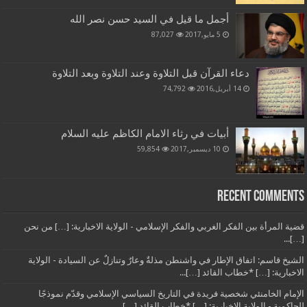
أجمل ما قيل في السيد حسن نصر الله
5 مايو,2017
87,027
دعاء القرآن قبل التلاوة وعند التلاوة وبعد التلاوة
14 أبريل,2016
74,792
أبيات في رثاء الامام الكاظم عليه السلام
10 ديسمبر,2017
59,854
Recent Comments
قضية المرأة بين الفكر الغربي والفكر الإسلامي - الولاية الاخبارية: […] من نحن
[…]...
الشيخ قاسم: اتفاق الإطار في واشنطن مذلةٌ وعارٌ وتنازلٌ عن السيادة - الولاية
الاخبارية: […] *خطاب القائد […]...
الإمام الخامنئي شخصية فريدة في التاريخ السياسي الإسلامي وقدّم نموذجًا
للحاكمية - الولاية الاخبارية: […] *خطاب القائد […]...