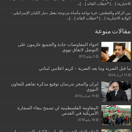
الاخبارية: […] *خطاب القائد […]...
بين الركام والعطش.. غزة تواجه مأساة مزدوجة بفعل دمار الكيان الإسرائيلي -
الولاية الاخبارية: […] *خطاب القائد […]...
مقالات منوعة
اجواء المفاوضات جادة والجميع عازمون على
التوصل لاتفاق نووي
5 يوليو,2015
ما قبل الضربة وما بعد الضربة – كريم اعلامي لبناني
15 أبريل,2024
ايران والمجر تدرسان توقيع مذكرة تفاهم للتعاون
النووي
19 فبراير,2016
المقاومة الفلسطينية لن تسمح ببقاء السفارة
الأمريكية في القدس
18 مايو,2018
القائد العام للجيش الإيراني: الكيان الصهيوني لم