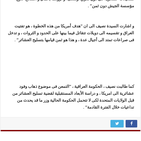
مؤسسة الجیش دون ثمن” .
و اشارت السیدة نصیف الى ان “هدف أمریکا من هذه الخطوة ، هو تفتیت
العراق و تقسیمه الى دویلات تتقاتل فیما بینها على الحدود و الثروات ، و تدخل
فی صراعات تمتد الى أجیال عدة ، و هذا هو ثمن قیامها بتسلیح العشائر” .
کما طالبت نصیف ، الحکومة العراقیة ، “التمعن فی موضوع ذهاب وفود
عشائریة الى امریکا ، و دراسة الأبعاد المستقبلیة لقضیة تسلیح العشائر من
قبل الولایات المتحدة لکی لا تتحمل الحکومة الحالیة وزر ما قد یحدث من
تداعیات خلال الفترة القادمة” .