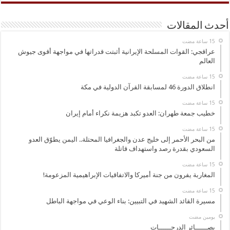
أحدث المقالات
عراقجي: القوات المسلحة الإيرانية أثبتت قدراتها في مواجهة أقوى جيوش
العالم
انطلاق الدورة 46 لمسابقة القرآن الدولية في مكة
خطيب جمعة طهران: العدو تكبد هزيمة نكراء أمام إيران
من البحر الأحمر إلى خليج عدن والجغرافيا المحتلة.. اليمن يطوّق العدو
السعودي بقدرة رصد واستهداف قاتلة
المغاربة يفرون من جنة أميركا والاتفاقيات الإبراهيمية المزعومة!
مسيرة القائد الشهيد في التبيين: بناء الوعي في مواجهة الباطل
‏يومين مضت
بصــــــائر الدرجــــــات