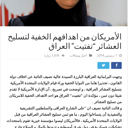
الأمريكان من اهدافهم الخفية لتسليح
العشائر “تفتيت” العراق
7 ديسمبر,2014
أخبار ومقالات
1,076 زيارة
وجهت البرلمانية العراقية البارزة السيدة عالية نصيف النائبة عن ائتلاف دولة
القانون ، تحذيرا هاما من النوايا الخفية وراء قيام الولايات المتحدة الأمريكية
بتسليح العشائر العراقية ، و اوضحت في تصريح ، أن الإدارة الأمريكية لا تقدم
شيئا دون ثمن ، مؤكدة ان “تفتيت” العراق هو احد الاهداف الخفية للامريكان
من تسليح العشائر .
و قالت النائبة نصیف ان “على الشارع العراقی والسلطتین التشریعیة
والتنفیذیة أن یتساءلوا الیوم ، ما هو ثمن تسلیح العشائر العراقیة من قبل
الولایات المتحدة الأمریکیة ، فالأمریکان لیسوا مؤسسة خیریة تقوم باستحداث
تشکیلات عسکریة فی دول شرق أوسطیة و تزودها بالمال و السلاح خارج