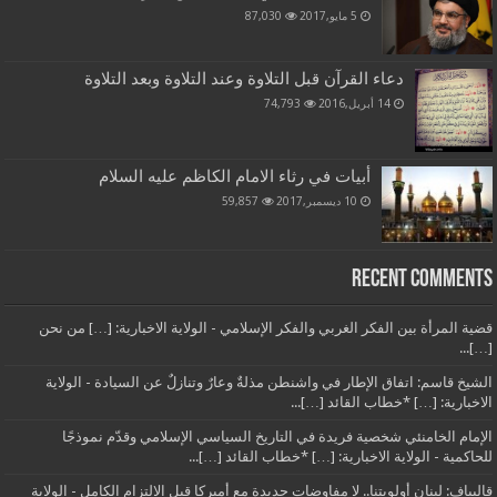
5 مايو,2017
87,030
دعاء القرآن قبل التلاوة وعند التلاوة وبعد التلاوة
14 أبريل,2016
74,793
أبيات في رثاء الامام الكاظم عليه السلام
10 ديسمبر,2017
59,857
Recent Comments
قضية المرأة بين الفكر الغربي والفكر الإسلامي - الولاية الاخبارية: […] من نحن
[…]...
الشيخ قاسم: اتفاق الإطار في واشنطن مذلةٌ وعارٌ وتنازلٌ عن السيادة - الولاية
الاخبارية: […] *خطاب القائد […]...
الإمام الخامنئي شخصية فريدة في التاريخ السياسي الإسلامي وقدّم نموذجًا
للحاكمية - الولاية الاخبارية: […] *خطاب القائد […]...
قاليباف: لبنان أولويتنا.. لا مفاوضات جديدة مع أميركا قبل الالتزام الكامل - الولاية