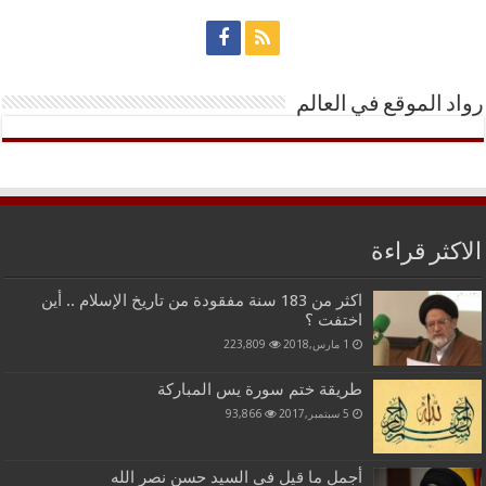
رواد الموقع في العالم
الاكثر قراءة
اكثر من 183 سنة مفقودة من تاريخ الإسلام .. أين
اختفت ؟
1 مارس,2018
223,809
طريقة ختم سورة يس المباركة
5 سبتمبر,2017
93,866
أجمل ما قيل في السيد حسن نصر الله