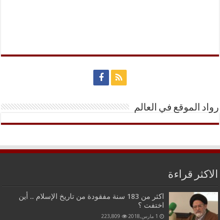
رواد الموقع في العالم
الاكثر قراءة
اكثر من 183 سنة مفقودة من تاريخ الإسلام .. أين
اختفت ؟
1 مارس,2018
223,809