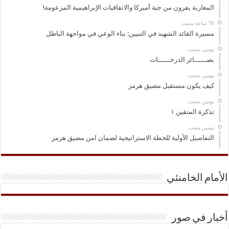
المغاربة يفرون من جنة أميركا والاتفاقيات الإبراهيمية المزعومة!
مسيرة القائد الشهيد في التبيين: بناء الوعي في مواجهة الباطل
‏يومين مضت
بصــــــائر الدرجــــــات
‏يومين مضت
كيف يكون مستقبل مضيق هرمز
‏يومين مضت
تذكرة المتقين ١
‏يومين مضت
التفاصيل الأولية للخطة الاستراتيجية لضمان امن مضيق هرمز
الأمام الخامنئي
أخبار في صور