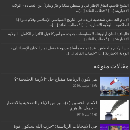
الشيخ قاسم: اتفاق الإطار في واشنطن مذلةٌ وعارٌ وتنازلٌ عن السيادة - الولاية
الاخبارية: […] *خطاب القائد […]...
الإمام الخامنئي شخصية فريدة في التاريخ السياسي الإسلامي وقدّم نموذجًا
للحاكمية - الولاية الاخبارية: […] *خطاب القائد […]...
قاليباف: لبنان أولويتنا.. لا مفاوضات جديدة مع أميركا قبل الالتزام الكامل - الولاية
الاخبارية: […] *خطاب القائد […]...
بين الركام والعطش.. غزة تواجه مأساة مزدوجة بفعل دمار الكيان الإسرائيلي -
الولاية الاخبارية: […] *خطاب القائد […]...
مقالات منوعة
هل تكون الرياضة مفتاح حل “الأزمة الخليجية”؟
16 نوفمبر,2019
الامام الحسين (ع).. نبراس الإباء والتضحية والانتصار
– جميل ظاهري
11 مايو,2016
في الانتخابات الرئاسية: “حزب الله سيكون قوة