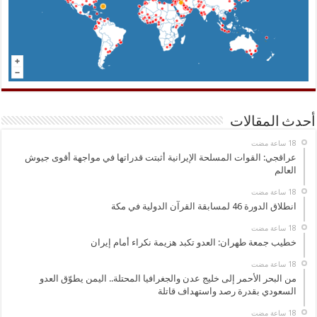
أحدث المقالات
عراقجي: القوات المسلحة الإيرانية أثبتت قدراتها في مواجهة أقوى جيوش
العالم
انطلاق الدورة 46 لمسابقة القرآن الدولية في مكة
خطيب جمعة طهران: العدو تكبد هزيمة نكراء أمام إيران
من البحر الأحمر إلى خليج عدن والجغرافيا المحتلة.. اليمن يطوّق العدو
السعودي بقدرة رصد واستهداف قاتلة