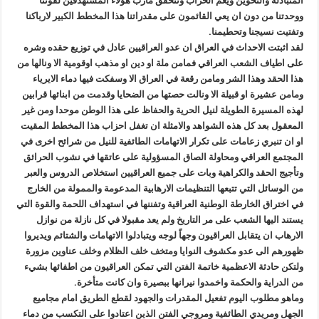
المتبادلة والتخوين ويعم الخراب وتتحقق مأرب هؤلاء المستهدفين لقوتنا
ووحدتنا من دون ان يعي القائمون على مقدراتنا هذا المخطط الكبير لارباكنا
وتفتيت نسيجنا وتحطيمنا.
لقد اثبتت الاحداث في العراق ان عدو العراقيين عادل في توزيع حقده وشره
على اطياف الشعب العراقي فمامن ملة او دين او مذهب اوقومية الا ونالها من
هذا الحقد وهذا الشر ومامن رقعة في العراق الا وسفكت فيها دماء الايرياء
ومامن عشيرة او قبيلة الا ونالت حصتها من الضحايا وقدمت من ابنائها قرابين
لهذه المسيرة الطويلة لنيل الحرية والحفاظ على هذا الوطن موحدا ومن غير
المعقول بعد كل هذه الشواهد والامثلة ان تغفل احزاب هذا المخطط المقيت
او ان تنبري زعامات على تكرار الاتهامات الطائفية للنيل من شرائح اخرى في
المجتمع العراقي ومحاولة الصاق المسؤولية على عاتقها في نشوب الحرائق
وتأجيج الحقد والكراهية وبات على جميع العراقيين استخلاص الدروس والعبر
من الوسائل التي تتبعها التنظيمات الارهابية المدعومة والممولة من الخارج
في اختراق الخارطة الوطنية العراقية وتفننها في استهداف اللحمة والقوة التي
يستند اليها الشعب على مر التاريخ ولم يعد مقبولا في كل نازلة من نوازل
الارهاب ان يتقابل العراقيون وجهاً لوجه ويتبادلوا الاتهامات والشتائم ويديروا
ظهورهم الى عدو مكشوف النوايا ومتخف خلف الظلام وخلف عناوين مزورة
ولتكن حادثة الاعظمية خاتمة الفتن التي تمكن العراقيون من اطفائها بشيء
من الدراية والحكمة واخمدوا نيرانها ببصيرة وان كانت متأخرة.
وماهو مطلوب اليوم تفعيل المقدرات والجهود لقطع الطريق امام مجاميع
الجهل ومريدي الطائفية ومروجي الفتن الذين اعتادوا على التكسب من دماء