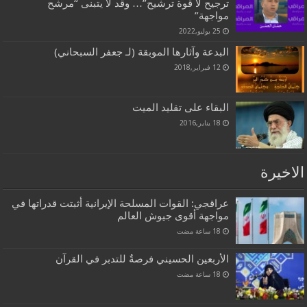
ترجيح لا قوة ترشيح”… وقد لا يتبنى “مرشح
مواجهة”
25 يوليو,2022
البدعة وآثارها الموبقة (لـ جعفر السبحاني)
12 فبراير,2018
البقاء على تقليد الميت
18 يناير,2016
الاخيرة
عراقجي: القوات المسلحة الإيرانية أثبتت قدراتها في
مواجهة أقوى جيوش العالم
الأربعين الحسيني فرصةٌ للتدبر في القرآن