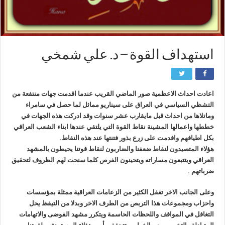
استهداف القوة – د. علي شمخي
اعادت احداث الاعظمية صور الماضي القريب عندما اقدمت جهات منتفعة من
التشظي السياسي في العراق على سيناريو مماثل لما حصل في سامراء
وماتلاها من احداث قبل مايقارب عشر سنوات وقد ادركت هذه الجهات في
خططها واعمالها المشينة نقاط القوة التي يلتقي عندها ابناء الشعب العراقي
بكل اطيافهم واقدمت على زرع بذور فتنتها عند هذه النقاط.
هؤلاء المتصيدون لنقاط ضعفنا والضاربون لنقاط قوتنا يحيطون بالمشهد
العراقي ويتتبعون مساراته ويتحينون الفرص كلما سنحت لهم الظروف لتحقيق
ضرباتهم .
وعلى الجانب الاخر تغفل الكثير من الزعامات العراقية ممثلة بمؤسسات
واحزاب ومجموعات هذا التربص من الطرف الاخر وبدلا من التيقظ يحل
التغافل في المواقف واللحظات الحاسمة ويتكرر مشهد الفوضى والاتهامات