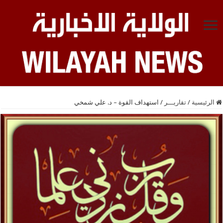
الرئيسية
/
تقاريـــر
/
استهداف القوة – د. علي شمخي