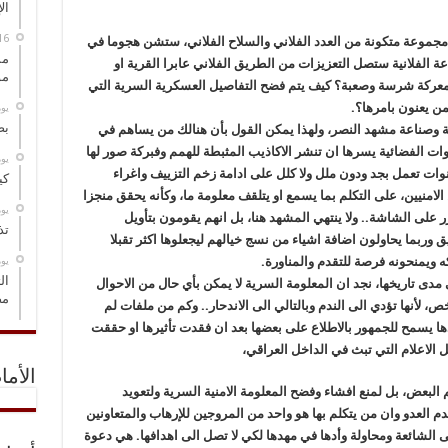
ال
ن مجموعة متكونة من العدد الفلاني والسلاح الفلاني، ستشن هجوما في
مس
اعة الفلانية ستصل التعزيزات من الطريق الفلاني عابرا القرية او
مو
 معركة شرسة وصعبة؟ كيف يتم فضح التفاصيل العسكرية السرية التي
من يعنون بامرها؟.
‏ي
بص
ة وصناعة مشهد النصر، ولهذا يمكن القول بأن هنالك من يساهم في
ت الفضائية يسرها ان تنشر الاكاذيب المثبطة للهمم وفبركة صور لها
‏ي
قنوات تعمل بجد ودون ملل ولا كلل على ادامة زخم التزييف واغراء
كي
منيين، على التكلم بما يسمع او يتلقف معلومة ما، وكأنه يحقق منجزا
‏ي
لى الشاشة.. ولا ينتهي المشهد هنا، بل انهم يقومون بتأويل
تذ
يق وربما يحاولون اضافة اشياء من نسج خيالهم ليجعلوها اكثر تقبلا
ه ويمنحونه فرصة للتقدم والمناورة.
‏ي
ال
مدى تاريخها، نجد ان المعلومة السرية لا يمكن بأي حال من الاحوال
مض
ص، لأنها تؤدي الى الندم وبالتالي الى الاندحار.. وكم من ملفات لم
دها يسمح للجمهور بالاطلاع على بعضها بعد ان فقدت تأثيرها او حققت
 الاعلام التي تبث في الداخل العراقي،
الأما
البعض، بل لمنع افشاء وفضح المعلومة الامنية السرية ولتعويد
دم العدو وان من يتكلم بها هو واحد من المروجين للإرهاب والمتعاونين
لشائعة ومحاولة وأدها في مهدها لكي لا تصل الى اهدافها. هي دعوة