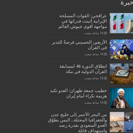
خيرة
عراقجي: القوات المسلحة
الإيرانية أثبتت قدراتها في
مواجهة أقوى جيوش العالم
الأربعين الحسيني فرصةٌ للتدبر
في القرآن
انطلاق الدورة 46 لمسابقة
القرآن الدولية في مكة
خطيب جمعة طهران: العدو تكبد
هزيمة نكراء أمام إيران
من البحر الأحمر إلى خليج عدن
والجغرافيا المحتلة.. اليمن يطوّق
العدو السعودي بقدرة رصد
واستهداف قاتلة