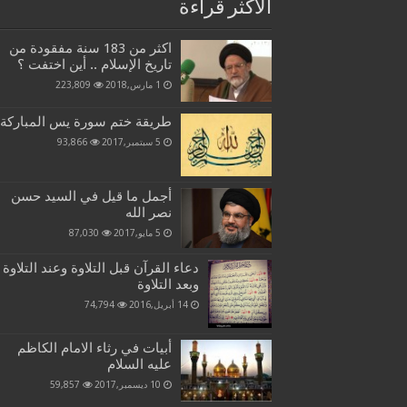
الاكثر قراءة
اكثر من 183 سنة مفقودة من
تاريخ الإسلام .. أين اختفت ؟
1 مارس,2018
223,809
طريقة ختم سورة يس المباركة
5 سبتمبر,2017
93,866
أجمل ما قيل في السيد حسن
نصر الله
5 مايو,2017
87,030
دعاء القرآن قبل التلاوة وعند التلاوة
وبعد التلاوة
14 أبريل,2016
74,794
أبيات في رثاء الامام الكاظم
عليه السلام
10 ديسمبر,2017
59,857