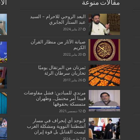
مقالات منوعة
الا
البعد الروحي للاحرام – السيد
عبد الستار الجابري
27 يناير,2024
صيانة الآثار من منظار القرآن
الكريم
20 يناير,2022
ثمرتان من البرتقال يوميًا
تحاربان سرطان الرئة
26 يناير,2017
مرندي للميادين: فشل مفاوضات
فيينا أمر محتمل.. وطهران
متمسكة بحقوقها
12 ديسمبر,2021
لايوجد أي إنحراف في مسار
أنشطتنا النووية ومشکلة الغرب
ليست القنابل بل قوة إيران
7 مارس,2024