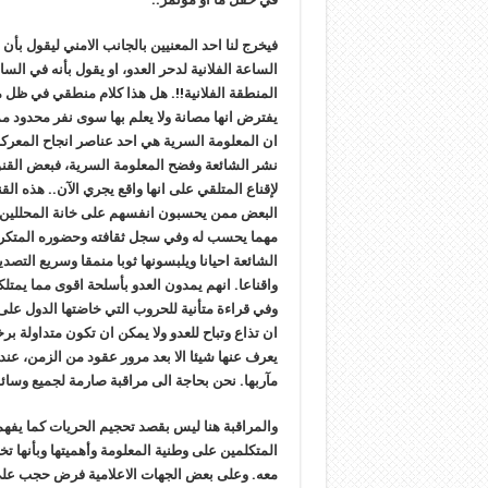
فيخرج لنا احد المعنيين بالجانب الامني ليقول بأ
الساعة الفلانية لدحر العدو، او يقول بأنه في الس
المنطقة الفلانية!!. هل هذا كلام منطقي في ظل
يفترض انها مصانة ولا يعلم بها سوى نفر محدود م
ان المعلومة السرية هي احد عناصر انجاح المعرك
نشر الشائعة وفضح المعلومة السرية، فبعض القنوا
لإقناع المتلقي على انها واقع يجري الآن.. هذه ال
البعض ممن يحسبون انفسهم على خانة المحللين الا
مهما يحسب له وفي سجل ثقافته وحضوره المتكرر ع
الشائعة احيانا ويلبسونها ثوبا منمقا وسريع التصد
واقناعا. انهم يمدون العدو بأسلحة اقوى مما يمتلك
وفي قراءة متأنية للحروب التي خاضتها الدول على 
ان تذاع وتباح للعدو ولا يمكن ان تكون متداولة برخ
يعرف عنها شيئا الا بعد مرور عقود من الزمن، عن
مآربها. نحن بحاجة الى مراقبة صارمة لجميع وسائل
والمراقبة هنا ليس بقصد تحجيم الحريات كما يفهم 
المتكلمين على وطنية المعلومة وأهميتها وبأنها تخ
معه. وعلى بعض الجهات الاعلامية فرض حجب على ا