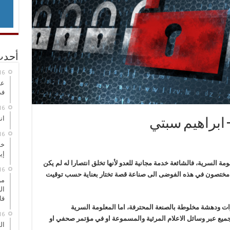
أحدث
عر
في
انطلاق
– ابراهيم سبتي
خط
إي
مة السرية، فالشائعة خدمة مجانية للعدو لأنها تخلق انتصارا له لم يكن
أ مختصون في هذه الفوضى الى صناعة قصة تختار بعناية حسب توقيت
من
ال
قا
رات ودهشة مخلوطة بالصنعة المحترفة، اما المعلومة السرية
لجميع عبر وسائل الاعلام المرئية والمسموعة او في مؤتمر صحفي او
ال