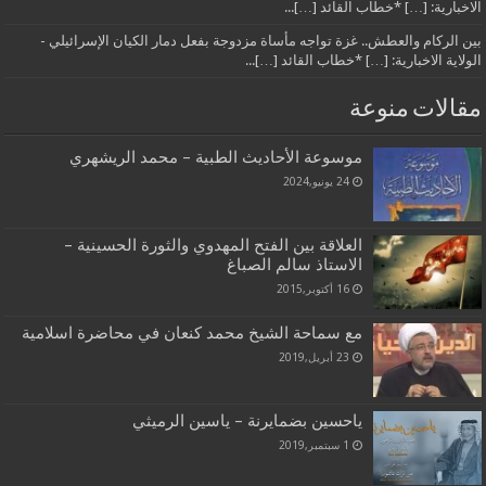
الاخبارية: […] *خطاب القائد […]...
بين الركام والعطش.. غزة تواجه مأساة مزدوجة بفعل دمار الكيان الإسرائيلي -
الولاية الاخبارية: […] *خطاب القائد […]...
مقالات منوعة
موسوعة الأحاديث الطبية – محمد الريشهري
24 يونيو,2024
العلاقة بين الفتح المهدوي والثورة الحسينية –
الاستاذ سالم الصباغ
16 أكتوبر,2015
مع سماحة الشيخ محمد كنعان في محاضرة اسلامية
23 أبريل,2019
ياحسين بضمايرنة – ياسين الرميثي
1 سبتمبر,2019