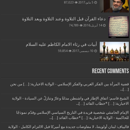
5 مايو,2017
87,023
دعاء القرآن قبل التلاوة وعند التلاوة وبعد التلاوة
14 أبريل,2016
74,789
أبيات في رثاء الامام الكاظم عليه السلام
10 ديسمبر,2017
59,854
Recent Comments
قضية المرأة بين الفكر الغربي والفكر الإسلامي - الولاية الاخبارية: […] من نحن
[…]...
الشيخ قاسم: اتفاق الإطار في واشنطن مذلةٌ وعارٌ وتنازلٌ عن السيادة - الولاية
الاخبارية: […] *خطاب القائد […]...
الإمام الخامنئي شخصية فريدة في التاريخ السياسي الإسلامي وقدّم نموذجًا
للحاكمية - الولاية الاخبارية: […] *خطاب القائد […]...
قاليباف: لبنان أولويتنا.. لا مفاوضات جديدة مع أميركا قبل الالتزام الكامل - الولاية