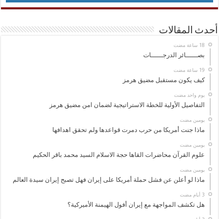
أحدث المقالات
بصــــــائر الدرجــــــات
كيف يكون مستقبل مضيق هرمز
‏يوم واحد مضت
التفاصيل الأولية للخطة الاستراتيجية لضمان امن مضيق هرمز
‏يومين مضت
ماذا جنت أمريكا من حرب دمرت قواعدها ولم تحقق اهدافها
‏يومين مضت
علوم القرآن محاضرات القاها حجة الاسلام السيد محمد باقر الحكيم
‏يومين مضت
ماذا لو أعلن عن فشل حملة أمريكا على إيران فهل تصبح إيران سيدة العالم
هل تكشف المواجهة مع إيران أفول الهيمنة الأميركية؟