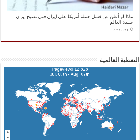
ماذا لو أعلن عن فشل حملة أمريكا على إيران فهل تصبح إيران
سيدة العالم
‏يومين مضت
التغطية العالمية
12,828 Pageviews
Jul. 07th - Aug. 07th