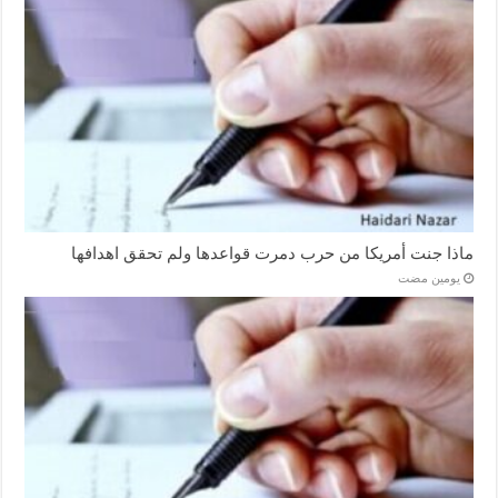
ماذا جنت أمريكا من حرب دمرت قواعدها ولم تحقق اهدافها
‏يومين مضت