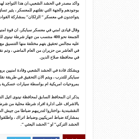
واکد مصدر في الحشد الشعبي،ان هذا التواجد لهذه
بوجودهم والجهة التي نقلتهم للمعسکر ، یثیر تس
یتواجدون في معسکر ” الزلکان” بمشارکة القوات 
وقال قیادی امني في معسکر سبایکر، ان قوة امنی
الجمعة نحو 400 منتسب من جهاز شرطة 
علیه مجالس تحقیق بتهم مختلفة منها التنسیق مع
في العاشر من حزیران من العام الماضي ، وتم نق
في محافظة صلاح الدین.
ویشکك قادة في الحشد الشعبي وقادة امنیین برو
سبایکر للتدرب ، ویتم الان التحقیق في طریقة 
بمروحیات امریکیة ام بواسطة سیارات عسکریة و
یذکر ان المحافظ السابق لمحافظة نینوى اثیل ا
النقشبندیة ،واختاروا لتدریبهم ضباطا من جیش ا
بمشارکة ضباط امریکیین وضباط اتراك ، واطلقوا 
الحشد الترکي” او ” الحشد البعثي “.