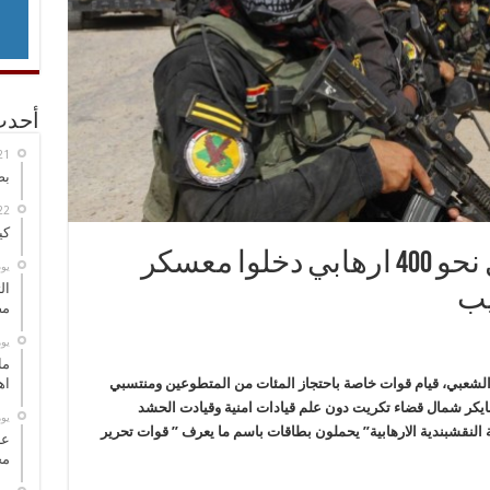
أحدث
بص
كي
قوة عراقية خاصة تعتقل نحو 400 ارهابي دخلوا معسكر
‏ي
ال
يب
مض
‏ي
ما
لشعبي، قيام قوات خاصة باحتجاز المئات من المتطوعين ومنتسبي
اه
كر شمال قضاء تكريت دون علم قيادات امنية وقيادت الحشد
‏ي
 النقشبندية الارهابية” يحملون بطاقات باسم ما يعرف ” قوات تحرير
عل
مح