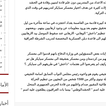
‏ي
 الاعداد من المتدربین دون علم قادة امنیین وقادة في الحشد
ما
اؤلات کثیرة عن هدف اختیار معسکر سبایکر لتدریبهم في وقت الذي
تص
الترکیة.
هل
ة کبیرة قادمة من العاصمة بغداد احتجزت في ساعة متأخرة من لیل
ال
نینوى للتحقیق معهم بعد ورود معلومات عن وجود ارهابیین بینهم ، وبعضهم
 تنظیم”داعش” الوهابي- الارهابي عند سقوط الموصل بید الارهابیین
مت
لهم الى قاعدة دبلن العسکریة المخصصة لتدریب الشرطة العراقیة
تف
ایات بعض المسؤولین في وزارة الدفاع بانهم قدموا الى معسکر
نقلهم من کردستان ومن معسکر بعشیقة الى معسکر سبایکر هل تم
مخ
کیف لم یتعرضوا الى هجمات “داعش” في طریقهم الى سبایکر .؟
صو
لنجیفي یقوم هو واخوه رئیس مجلس النواب السابق اسامة النجیفي
بالاشراف على ادارة افراد شرطة محلیة من شرطة نینوى واکثر من 1500 شخص من البعثیین من تنظیم الحرکة
لطاغیة المقبور صدام واغلبهم من قادة الحرس الجمهوری المنحل
الأما
علیه اسم ” الحشدالوطني” بینما بات العراقیون یطلقون علیه اسم ”
أخبا