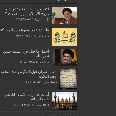
اكثر من 183 سنة مفقودة من
تاريخ الإسلام .. أين اختفت ؟
1 مارس,2018
223,809
طريقة ختم سورة يس المباركة
5 سبتمبر,2017
93,857
أجمل ما قيل في السيد حسن
نصر الله
5 مايو,2017
87,024
دعاء القرآن قبل التلاوة وعند التلاوة
وبعد التلاوة
14 أبريل,2016
74,791
أبيات في رثاء الامام الكاظم
عليه السلام
10 ديسمبر,2017
59,854