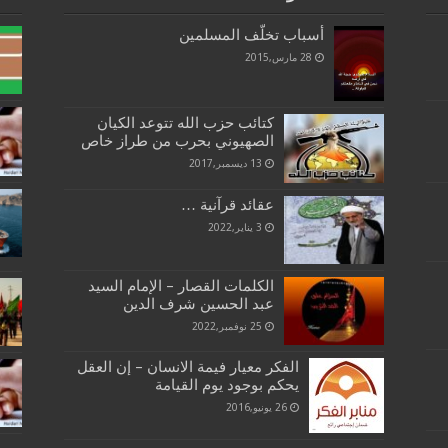
أسباب تخلّف المسلمين‏
28 مارس,2015
كتائب حزب الله تتوعد الكيان
الصهيوني بحرب من طراز خاص
13 ديسمبر,2017
عقائد قرآنية …
3 يناير,2022
الكلمات القصار – الإمام السيد
عبد الحسين شرف الدين
25 نوفمبر,2022
الفكر معيار فيمة الانسان – إن العقل
يحكم بوجود يوم القيامة
26 يونيو,2016