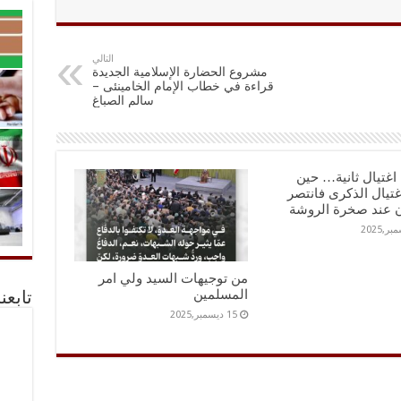
التالي
مشروع الحضارة الإسلامية الجديدة
قراءة في خطاب الإمام الخامينئى –
سالم الصباغ
اغتيال ثانية… حين
اغتيال الذكرى فانتصر
ن عند صخرة الروشة
من توجيهات السيد ولي امر
المسلمين
تابعن
15 ديسمبر,2025