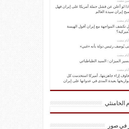
ومين مضت
ذا لو أعلن عن فشل حملة أمريكا على إيران فهل
بح إيران سيدة العالم
 تكشف المواجهة مع إيران أفول الهيمنة
أميركية؟
ى يُوصف رئيس دولة بأنه «غبي»
سير الميزان : السيد الطباطبائي
اوف إزاء جاهزيتها.. أميركا استخدمت كل
اريخها بعيدة المدى في عدوانها على إيران
م الخامنئي
ر في صور