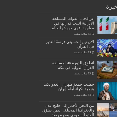
خيرة
عراقجي: القوات المسلحة
الإيرانية أثبتت قدراتها في
مواجهة أقوى جيوش العالم
الأربعين الحسيني فرصةٌ للتدبر
في القرآن
انطلاق الدورة 46 لمسابقة
القرآن الدولية في مكة
خطيب جمعة طهران: العدو تكبد
هزيمة نكراء أمام إيران
من البحر الأحمر إلى خليج عدن
والجغرافيا المحتلة.. اليمن يطوّق
العدو السعودي بقدرة رصد