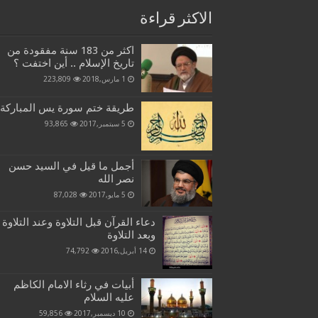
الاكثر قراءة
اكثر من 183 سنة مفقودة من
تاريخ الإسلام .. أين اختفت ؟
1 مارس,2018
223,809
طريقة ختم سورة يس المباركة
5 سبتمبر,2017
93,865
أجمل ما قيل في السيد حسن
نصر الله
5 مايو,2017
87,028
دعاء القرآن قبل التلاوة وعند التلاوة
وبعد التلاوة
14 أبريل,2016
74,792
أبيات في رثاء الامام الكاظم
عليه السلام
10 ديسمبر,2017
59,856