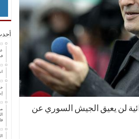
أحدث
عر
في
انطلاق
خط
إي
ائية لن يعيق الجيش السوري عن
من
ال
قا
ال