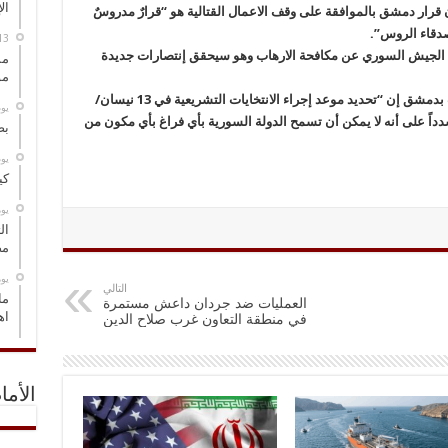
ال
 قرار دمشق بالموافقة على وقف الاعمال القتالية هو “قرارٌ مدروسٌ
دقاء الروس”.
ق الجيش السوري عن مكافحة الارهاب وهو سيحقق إنتصارات جديدة
مس
مو
و قال على هامش ملتقى فكري أقامه حزب البعث بدمشق إن “تحديد موعد إجراء الانتخايات التشريعية في 13 نيسان/
‏ي
دداً على أنه لا يمكن أن تسمح الدولة السورية بأي فراغ بأي مكون من
بص
‏ي
كي
‏ي
ال
مض
‏ي
التالي
ما
العمليات ضد جردان داعش مستمرة
اه
في منطقة التعاون غرب صلاح الدين
الأما