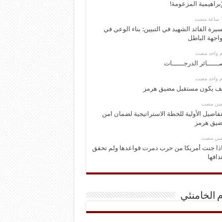
إبراهيمية المزعومة!
يرة القائد الشهيد في التبيين: بناء الوعي في
اجهة الباطل
وم واحد مضت
ــــــائر الدرجــــــات
وم واحد مضت
ف يكون مستقبل مضيق هرمز
ومين مضت
تفاصيل الأولية للخطة الاستراتيجية لضمان امن
يق هرمز
ومين مضت
ذا جنت أمريكا من حرب دمرت قواعدها ولم تحقق
دافها
م الخامنئي