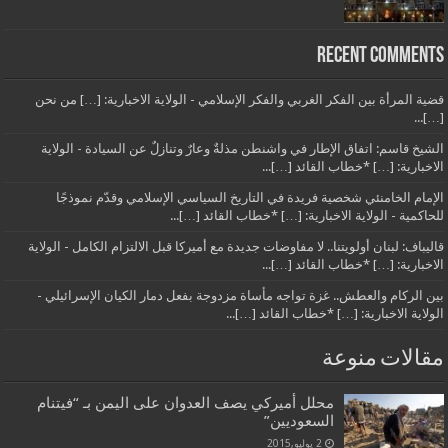
Recent Comments
قضية المرأة بين الفكر الغربي والفكر الإسلامي - الولاية الاخبارية: […] من نحن
[…]...
الشيخ قاسم: اتفاق الإطار في واشنطن مذلةٌ وعارٌ وتنازلٌ عن السيادة - الولاية
الاخبارية: […] *خطاب القائد […]...
الإمام الخامنئي شخصية فريدة في التاريخ السياسي الإسلامي وقدّم نموذجًا
للحاكمية - الولاية الاخبارية: […] *خطاب القائد […]...
قاليباف: لبنان أولويتنا.. لا مفاوضات جديدة مع أميركا قبل الالتزام الكامل - الولاية
الاخبارية: […] *خطاب القائد […]...
بين الركام والعطش.. غزة تواجه مأساة مزدوجة بفعل دمار الكيان الإسرائيلي -
الولاية الاخبارية: […] *خطاب القائد […]...
مقالات منوعة
محلل أميركي يصف العدوان على اليمن بـ “فيتنام
السعوديين”
2 يوليو,2015