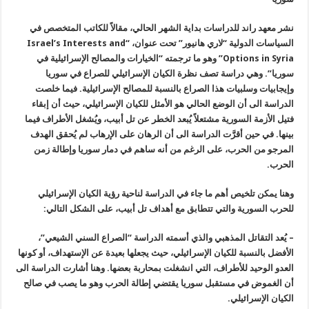
نشر معهد راند للدراسات بداية الشهر الحالي، مقالاً للكاتب المتخصص في
السياسات الدولية “لاري هانيور” تحت عنوان، “Israel’s Interests and
Options in Syria” وهو ما ترجمته “الخيارات والمصالح الإسرائيلية في
سوريا”. وهي دراسة تصف نظرة الكيان الإسرائيلي للصراع في سوريا
وإيجابيات وسلبيات هذا الصراع بالنسبة للمصالح الإسرائيلية. فيما خلصت
الدراسة الى أن الوضع الحالي هو الأمثل للكيان الإسرائيلي، حيث أن إبقاء
فتيل الأزمة السورية مشتعلاً يُبعد الخطر عن تل أبيب، ويُشغل الأطراف فيما
بينها. في حين أقرَّت الدراسة الى أن الرهان على الإرهاب لم يُحقق الهدف
المرجو من الحرب، على الرغم من أنه ساهم في دمار سوريا وإطالة زمن
الحرب.
وهنا يمكن تلخيص أهم ما جاء في الدراسة لناحية رؤية الكيان الإسرائيلي
للحرب السورية والتي تتطابق مع أهداف تل أبيب، على الشكل التالي:
– يُعد التقاتل المذهبي والذي أسمته الدراسة “الصراع السني الشيعي”،
الأفضل بالنسبة للكيان الإسرائيلي، حيث يجعلها بعيدة عن الإستهداف، أو كونها
العدو الوحيد للأطراف، التي انشغلت بمحاربة بعضها. وهنا أشارت الدراسة الى
أن الغموض في مستقبل سوريا يقتضي إطالة الحرب وهو ما يصب في صالح
الكيان الإسرائيلي.