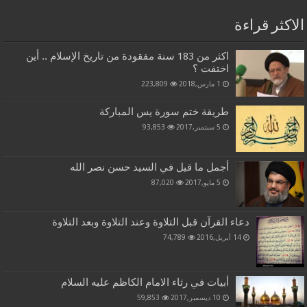
الاكثر قراءة
اكثر من 183 سنة مفقودة من تاريخ الإسلام .. أين
اختفت ؟
1 مارس,2018
223,809
طريقة ختم سورة يس المباركة
5 سبتمبر,2017
93,853
أجمل ما قيل في السيد حسن نصر الله
5 مايو,2017
87,020
دعاء القرآن قبل التلاوة وعند التلاوة وبعد التلاوة
14 أبريل,2016
74,789
أبيات في رثاء الامام الكاظم عليه السلام
10 ديسمبر,2017
59,853