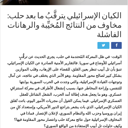
الكيان الإسرائيلي يترقَّبُ ما بعد حلب:
مخاوف من النتائج المُخيِّبة والرهانات
الفاشلة
الوقت- في ظل المعركة المُحتدمة في حلب، يجري الحديث عن ترقُّبٍ
أسرائيلي للأوضاع في سوريا. فالتقارير الأمنية الصادرة عن الكيان الإسرائيلي،
تنبؤ بأن تل أبيب تنظر بعين القلق، للقضاء على الإرهاب، وقلب الموازين
بشكل كبير لصالح محور المقاومة. وهو الأمر الذي يختلف في نتائجه، عن آمال
وتوجهات القيادة الإسرائيلية، والتي وجدت في الحرب السورية بوابتها
للتنفس، وإزاحة المخاطر عنها، بسبب إنشغال الأطراف في معركة استنزافٍ
عسكري. وهو ما يجعل هدف إطالة أمد الحرب، الشغل الشاغل للعقل
العسكري الإسرائيلي. فيما يمكن القول أن مجريات الأمور اليوم، باتت تُقلق
الكيان الإسرائيلي، الذي بات يشعر بتراجع الدور الأمريكي، وإستعداد كلٍ من
إيران وروسيا وحزب الله والنظام السوري، لإعلان الإنتصار. فماذا في
المخاوف الإسرائيلية حول نتائج معركة حلب وانتصار محور المقاومة فيها؟
وكيف حاولت تل أبيب الإستفادة من الواقع السوري؟