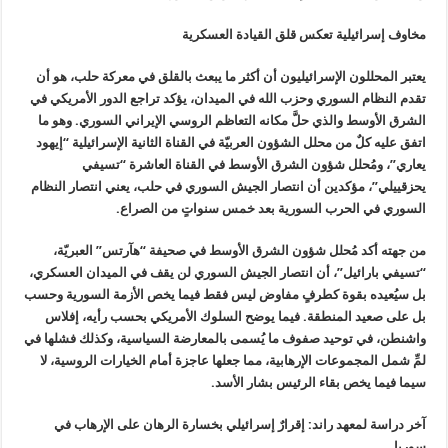
مخاوف إسرائيلية تعكس قلق القيادة العسكرية
يعتبر المحللون الإسرائيليون أن أكثر ما يبعث بالقلق في معركة حلب، هو أن
تقدم النظام السوري وحزب الله في الميدان، يؤكد تراجع الدور الأمريكي في
الشرق الأوسط والذي حلَّ مكانه التعاظم الروسي الإيراني السوري. وهو ما
اتفق عليه كلٌ من محلل الشؤون العربيّة في القناة الثانية الإسرائيلية “إيهود
يعاري”، ومُحلل شؤون الشرق الأوسط في القناة العاشرة “تسيفي
يحزقييلي”، مؤكدين أن انتصار الجيش السوري في حلب، يعني انتصار النظام
السوري في الحرب السورية بعد خمس سنواتٍ من الصراع.
من جهته أكد مُحلل شؤون الشرق الأوسط في صحيفة “هآرتس” العبريّة،
“تسيفي بارائيل”، أن انتصار الجيش السوري لن يقف في الميدان العسكري،
بل سيُعيده بقوة كطرفٍ مفاوض ليس فقط فيما يخص الأزمة السورية وحسب
بل على صعيد المنطقة. فيما يوضح السلوك الأمريكي بحسب رأيه، إفلاس
واشنطن، في توحيد صفوف ما يُسمى بالمعارضة السياسية، وكذلك فشلها في
لمِّ شمل المجموعات الإرهابية، مما جعلها عاجزة أمام الخيارات الروسية، لا
سيما فيما يخص بقاء الرئيس بشار الأسد.
آخر دراسة لمعهد راند: إقرارٌ إسرائيلي بخسارة الرهان على الإرهاب في
سوريا