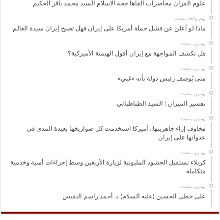
علوم القرآن محاضرات القاها حجة الاسلام السيد محمد باقر الحكيم
‏يوم واحد مضت
ماذا لو أعلن عن فشل حملة أمريكا على إيران فهل تصبح إيران سيدة العالم
‏يومين مضت
هل تكشف المواجهة مع إيران أفول الهيمنة الأميركية؟
‏يومين مضت
متى يُوصف رئيس دولة بأنه «غبي»
‏يومين مضت
تفسير الميزان : السيد الطباطبائي
‏يومين مضت
مخاوف إزاء جاهزيتها.. أميركا استخدمت كل صواريخها بعيدة المدى في
عدوانها على إيران
‏يومين مضت
كربلاء تستقبل الحشود المليونية لزيارة الأربعين وسط إجراءات أمنية وخدمية
متكاملة
‏يومين مضت
على خطى الحسين (عليه السلام) د. أحمد راسم النفيس