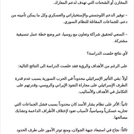
المخازن أو الشحنات التي تهدف لدعم المعارك.
– توفير الدعم اللوجستي والإستخباراتي والعسكري وكل ما يمكن تأمينه من
دعم، للجماعات المقاتلة للنظام السوري.
– السعي لتحقيق شراكة وتعاون مع روسيا، عبر وضع خطة عمل تنسيقية
مشتركة.
لأي نتائج خلصت الدراسة؟
على الرغم من الأهداف والرؤية فقد خلصت الدراسة الى النتائج التالية:
أولاً :بقي التأثير الإسرائيلي محدوداً في الحرب السورية بسبب عدم قدرة
الطرف الإسرائيلي على مجاراة النفوذ الإيراني والروسي، وقدرتهم على
التكامل في الأهداف والأساليب.
ثانياً: الأثر على نظام بشار الأسد كان محدوداً بسبب فشل الجماعات التي
تحاربه عسكرياً وسياسياً، لأسباب تعود لإختلاف الأطراف الداعمة وتشابك
مصالحها.
ثالثاً: نجاح في استبعاد جبهة الجولان، ومنع توتر الأمور على طرف الحدود