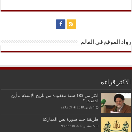
رواد الموقع في العالم
الاكثر قراءة
اكثر من 183 سنة مفقودة من تاريخ الإسلام .. أين
اختفت ؟
1 مارس,2018
223,809
طريقة ختم سورة يس المباركة
5 سبتمبر,2017
93,867