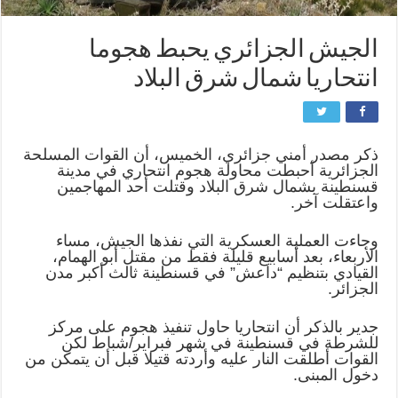
الجيش الجزائري يحبط هجوما
انتحاريا شمال شرق البلاد
ذكر مصدر أمني جزائري، الخميس، أن القوات المسلحة
الجزائرية أحبطت محاولة هجوم انتحاري في مدينة
قسنطينة بشمال شرق البلاد وقتلت أحد المهاجمين
واعتقلت آخر.
وجاءت العملية العسكرية التي نفذها الجيش، مساء
الأربعاء، بعد أسابيع قليلة فقط من مقتل أبو الهمام،
القيادي بتنظيم “داعش” في قسنطينة ثالث أكبر مدن
الجزائر.
جدير بالذكر أن انتحاريا حاول تنفيذ هجوم على مركز
للشرطة في قسنطينة في شهر فبراير/شباط لكن
القوات أطلقت النار عليه وأردته قتيلا قبل أن يتمكن من
دخول المبنى.