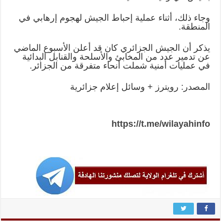
وجاء ذلك، أثناء عملية إحباط الجيش لهجوم إرهابي في
المنطقة.
يذكر أن الجيش الجزائري كان قد أعلن الأسبوع الماضي
عن تدمير عدد من المخابئ والأسلحة والقنابل البدائية
في عمليات أمنية شملت أنحاء متفرقة من الجزائر.
المصدر: رويترز + وسائل إعلام جزائرية
https://t.me/wilayahinfo