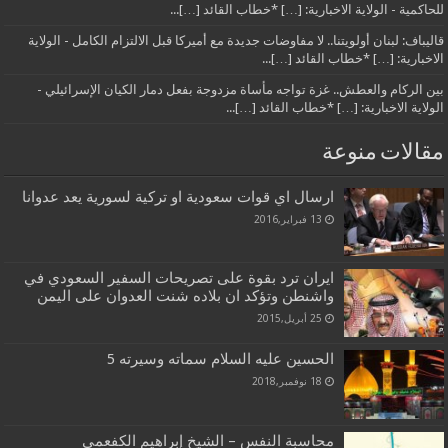
للحاكمية - الولاية الاخبارية: […] *خطاب القائد […]...
قاليباف: لبنان أولويتنا.. لا مفاوضات جديدة مع أميركا قبل الالتزام الكامل - الولاية
الاخبارية: […] *خطاب القائد […]...
بين الركام والعطش.. غزة تواجه مأساة مزدوجة بفعل دمار الكيان الإسرائيلي -
الولاية الاخبارية: […] *خطاب القائد […]...
مقالات منوعة
ارسال اي قوات سعودية او تركية لسورية يعد عدوانا
13 فبراير,2016
ايران ترد بقوة على تصريحات السفير السعودي في
واشنطن وتؤكد ان بلاده شنت العدوان على اليمن
25 أبريل,2015
الحسين عليه السلام سماته وسيرته 5
18 نوفمبر,2018
محاسبة النفس – الشيخ إبراهيم الكفعمي