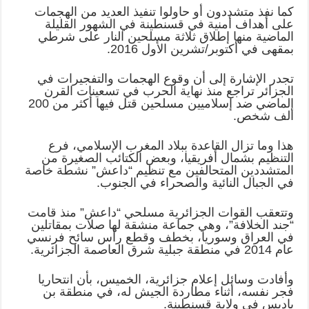
كما نفذ متشددون أو حاولوا تنفيذ العديد من الهجمات
على أهداف أمنية في قسنطينة في الشهور القليلة
الماضية منها إطلاق ثلاثة مسلحين النار على شرطي
بمقهى في أكتوبر/تشرين الأول 2016.
تجدر الإشارة إلى أن وقوع الهجمات والتفجيرات في
الجزائر تراجع منذ نهاية الحرب في تسعينات القرن
الماضي ضد إسلاميين مسلحين قتل فيها أكثر من 200
ألف شخص.
هذا وما تزال القاعدة ببلاد المغرب الإسلامي، فرع
التنظيم بشمال أفريقيا، وبعض الكتائب الصغيرة من
المتشددين المتحالفين مع تنظيم “داعش” نشطة خاصة
في الجبال النائية والصحراء في الجنوب.
وتتعقب القوات الجزائرية مسلحي “داعش” منذ قامت
“جند الخلافة”، وهي جماعة منشقة لها صلات بمقاتلين
في العراق وسوريا، بخطف وقطع رأس سائح فرنسي
عام 2014 في منطقة جبلية شرق العاصمة الجزائرية.
وأفادت وسائل إعلام جزائرية، الخميس، بأن انتحاريا
فجر نفسه، أثناء مطاردة الجيش له، في منطقة بن
باديس في ولاية قسنطينة.