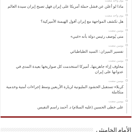
‏يوم واحد مضت
ماذا لو أعلن عن فشل حملة أمريكا على إيران فهل تصبح إيران سيدة العالم
‏يوم واحد مضت
هل تكشف المواجهة مع إيران أفول الهيمنة الأميركية؟
‏يومين مضت
متى يُوصف رئيس دولة بأنه «غبي»
‏يومين مضت
تفسير الميزان : السيد الطباطبائي
‏يومين مضت
مخاوف إزاء جاهزيتها.. أميركا استخدمت كل صواريخها بعيدة المدى في
عدوانها على إيران
‏يومين مضت
كربلاء تستقبل الحشود المليونية لزيارة الأربعين وسط إجراءات أمنية وخدمية
متكاملة
‏يومين مضت
على خطى الحسين (عليه السلام) د. أحمد راسم النفيس
الأمام الخامنئي