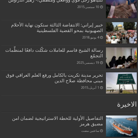
نتنياهو رجل قوي وواقعيّ ومنطقي!- زهير أندراوس
10 سبتمبر,2015
خبیر إیراني: الانتفاضة الثالثة ستكون نهاية الأحلام
الصهيونية بمحو القضية الفلسطينية
4 يونيو,2018
رسالة الشيخ قاسم للعاملات شكّلت دافعًا لمنظِّمات
التجمّع
19 ديسمبر,2025
تحرير مدينة تكريت بالكامل ورفع العلم العراقي فوق
مبنى محافظة صلاح الدين
1 أبريل,2015
الاخيرة
التفاصيل الأولية للخطة الاستراتيجية لضمان امن
مضيق هرمز
‏ساعتين مضت