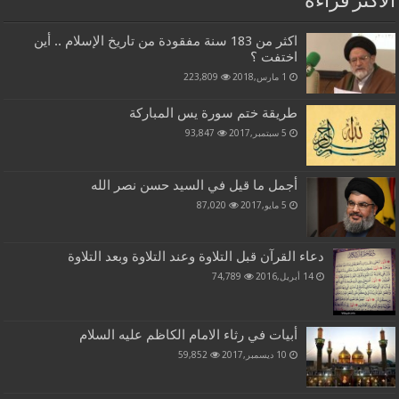
الاكثر قراءة
اكثر من 183 سنة مفقودة من تاريخ الإسلام .. أين
اختفت ؟
1 مارس,2018
223,809
طريقة ختم سورة يس المباركة
5 سبتمبر,2017
93,847
أجمل ما قيل في السيد حسن نصر الله
5 مايو,2017
87,020
دعاء القرآن قبل التلاوة وعند التلاوة وبعد التلاوة
14 أبريل,2016
74,789
أبيات في رثاء الامام الكاظم عليه السلام
10 ديسمبر,2017
59,852