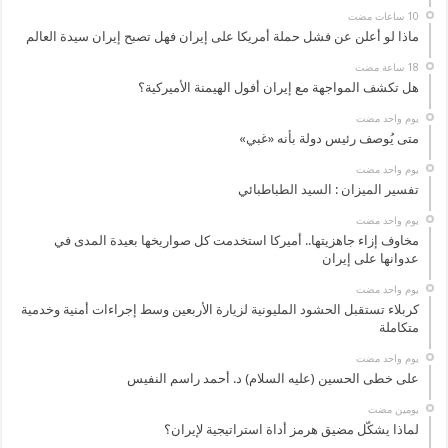
ماذا لو أعلن عن فشل حملة أمريكا على إيران فهل تصبح إيران سيدة العالم
هل تكشف المواجهة مع إيران أفول الهيمنة الأميركية؟
‏يوم واحد مضت
متى يُوصف رئيس دولة بأنه «غبي»
‏يوم واحد مضت
تفسير الميزان : السيد الطباطبائي
‏يوم واحد مضت
مخاوف إزاء جاهزيتها.. أميركا استخدمت كل صواريخها بعيدة المدى في
عدوانها على إيران
‏يوم واحد مضت
كربلاء تستقبل الحشود المليونية لزيارة الأربعين وسط إجراءات أمنية وخدمية
متكاملة
‏يوم واحد مضت
على خطى الحسين (عليه السلام) د. أحمد راسم النفيس
‏يومين مضت
لماذا يشكّل مضيق هرمز أداة استراتيجية لإيران؟