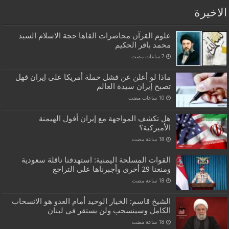
الاخيرة
علوم القرآن محاضرات القاها حجة الاسلام السيد
محمد باقر الحكيم
ماذا لو أعلن عن فشل حملة أمريكا على إيران فهل
تصبح إيران سيدة العالم
هل تكشف المواجهة مع إيران أفول الهيمنة
الأميركية؟
القوات المسلحة اليمنية: استهدفنا ناقلة سعودية
ومنعنا 29 أخرى وأجبرناها على التراجع
الشيخ قاسم: الخيار الوحيد أمام العدو هو الانسحاب
الكامل وسينسحب ولن يستقر في لبنان