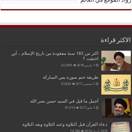
رواد الموقع في العالم
الاكثر قراءة
اكثر من 183 سنة مفقودة من تاريخ الإسلام .. أين
اختفت ؟
1 مارس,2018
223,809
طريقة ختم سورة يس المباركة
5 سبتمبر,2017
93,820
أجمل ما قيل في السيد حسن نصر الله
5 مايو,2017
87,014
دعاء القرآن قبل التلاوة وعند التلاوة وبعد التلاوة
14 أبريل,2016
74,786