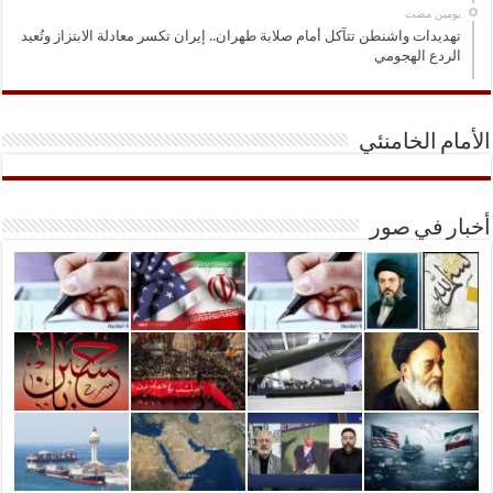
‏يومين مضت
تهديدات واشنطن تتآكل أمام صلابة طهران.. إيران تكسر معادلة الابتزاز وتُعيد
الردع الهجومي
الأمام الخامنئي
أخبار في صور