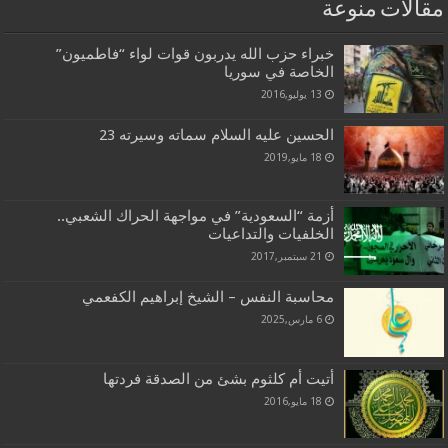
مقالات منوعة
خبراء حزب الله يدربون قوات لواء “فاطميون”
الخاصة في سوريا
13 يوليو,2016
الحسين عليه السلام سماته وسيرته 23
18 مايو,2019
أزمة “السعودية” في مواجهة الحراك الشعبي..
الخلفيات والتداعيات
21 سبتمبر,2017
محاسبة النفس – الشيخ إبراهيم الكفعمي
6 مارس,2025
أتيت أم كلثوم بشئ من الصدقة فردتها
18 مايو,2016