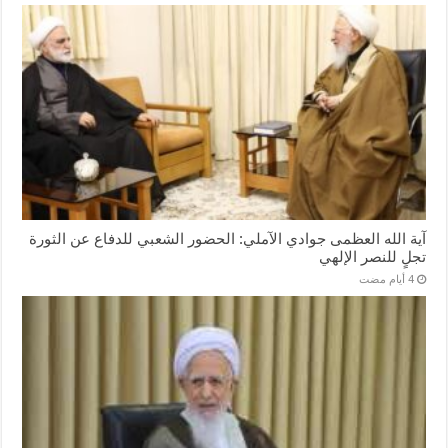
آية الله العظمى جوادي الآملي: الحضور الشعبي للدفاع عن الثورة
تجلٍ للنصر الإلهي