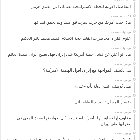
التفاصيل الأولية للخطة الاستراتيجية لضمان امن مضيق هرمز
ماذا جنت أمريكا من حرب دمرت قواعدها ولم تحقق اهدافها
‏يوم واحد مضت
علوم القرآن محاضرات القاها حجة الاسلام السيد محمد باقر الحكيم
‏يوم واحد مضت
ماذا لو أعلن عن فشل حملة أمريكا على إيران فهل تصبح إيران سيدة العالم
‏يومين مضت
هل تكشف المواجهة مع إيران أفول الهيمنة الأميركية؟
‏يومين مضت
متى يُوصف رئيس دولة بأنه «غبي»
‏يومين مضت
تفسير الميزان : السيد الطباطبائي
‏يومين مضت
مخاوف إزاء جاهزيتها.. أميركا استخدمت كل صواريخها بعيدة المدى في
عدوانها على إيران
‏يومين مضت
كربلاء تستقبل الحشود المليونية لزيارة الأربعين وسط إجراءات أمنية وخدمية