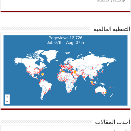
‏أسبوع واحد مضت
التغطية العالمية
12,726 Pageviews
Jul. 07th - Aug. 07th
أحدث المقالات