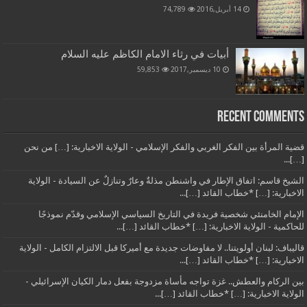
14 أبريل,2016
74,789
أبيات في رثاء الامام الكاظم عليه السلام
10 ديسمبر,2017
59,853
Recent Comments
قضية المرأة بين الفكر الغربي والفكر الإسلامي - الولاية الاخبارية: […] من نحن
[…]...
الشيخ قاسم: اتفاق الإطار في واشنطن مذلةٌ وعارٌ وتنازلٌ عن السيادة - الولاية
الاخبارية: […] *خطاب القائد […]...
الإمام الخامنئي شخصية فريدة في التاريخ السياسي الإسلامي وقدّم نموذجًا
للحاكمية - الولاية الاخبارية: […] *خطاب القائد […]...
قاليباف: لبنان أولويتنا.. لا مفاوضات جديدة مع أميركا قبل الالتزام الكامل - الولاية
الاخبارية: […] *خطاب القائد […]...
بين الركام والعطش.. غزة تواجه مأساة مزدوجة بفعل دمار الكيان الإسرائيلي -
الولاية الاخبارية: […] *خطاب القائد […]...