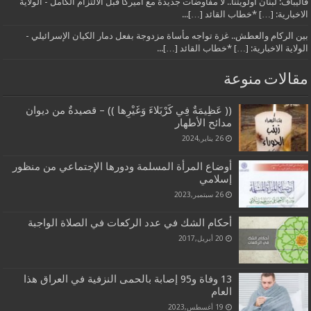
قاليباف: لبنان أولويتنا.. لا مفاوضات جديدة مع أميركا قبل الالتزام الكامل - الولاية
الاخبارية: […] *خطاب القائد […]...
بين الركام والعطش.. غزة تواجه مأساة مزدوجة بفعل دمار الكيان الإسرائيلي -
الولاية الاخبارية: […] *خطاب القائد […]...
مقالات منوعة
(( عَظِيمَةٌ فِي كَرْبَلاءَ وَغَيْرِها )) – قصيدةٌ من ديوان
مدائح الأطهار
26 يناير,2024
أوضاع المرأة المسلمة ودورها الإجتماعي من منظور
إسلامي
26 سبتمبر,2023
أحكام الشك في عدد الركعات في الصلاة الواجبة
20 أبريل,2017
13 وفاة و95 إصابة بالحمى النزفية في العراق هذا
العام
19 أغسطس,2023