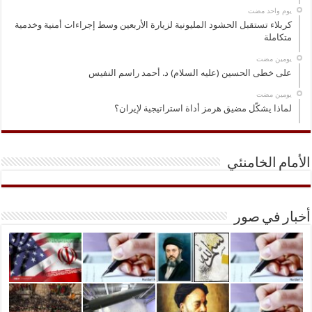
‏يوم واحد مضت
كربلاء تستقبل الحشود المليونية لزيارة الأربعين وسط إجراءات أمنية وخدمية
متكاملة
‏يومين مضت
على خطى الحسين (عليه السلام) د. أحمد راسم النفيس
‏يومين مضت
لماذا يشكّل مضيق هرمز أداة استراتيجية لإيران؟
الأمام الخامنئي
أخبار في صور