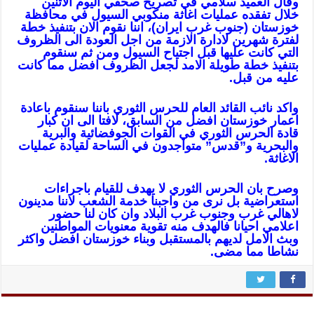
وقال العميد سلامي في تصريح صحفي اليوم الاثنين
خلال تفقده عمليات اغاثة منكوبي السيول في محافظة
خوزستان (جنوب غرب ايران)، اننا نقوم الان بتنفيذ خطة
لفترة شهرين لادارة الازمة من اجل العودة الى الظروف
التي كانت عليها قبل اجتياح السيول ومن ثم سنقوم
بتنفيذ خطة طويلة الامد لجعل الظروف افضل مما كانت
عليه من قبل.
واكد نائب القائد العام للحرس الثوري باننا سنقوم باعادة
اعمار خوزستان افضل من السابق، لافتا الى ان كبار
قادة الحرس الثوري في القوات الجوفضائية والبرية
والبحرية و”قدس” متواجدون في الساحة لقيادة عمليات
الاغاثة.
وصرح بان الحرس الثوري لا يهدف للقيام باجراءات
استعراضية بل نرى من واجبنا خدمة الشعب لاننا مدينون
لاهالي غرب وجنوب غرب البلاد وان كان لنا حضور
اعلامي احيانا فالهدف منه تقوية معنويات المواطنين
وبث الامل لديهم بالمستقبل وبناء خوزستان افضل واكثر
نشاطا مما مضى.