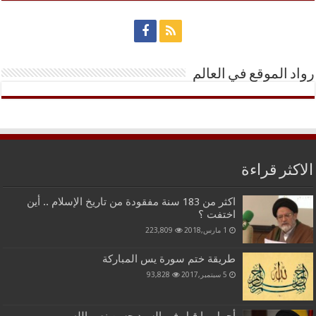
رواد الموقع في العالم
الاكثر قراءة
اكثر من 183 سنة مفقودة من تاريخ الإسلام .. أين
اختفت ؟
1 مارس,2018
223,809
طريقة ختم سورة يس المباركة
5 سبتمبر,2017
93,828