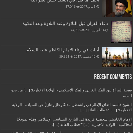
أجمل ما قيل في السيد حسن نصر الله
5 مايو,2017
87,016
دعاء القرآن قبل التلاوة وعند التلاوة وبعد التلاوة
14 أبريل,2016
74,786
أبيات في رثاء الامام الكاظم عليه السلام
10 ديسمبر,2017
59,851
Recent Comments
قضية المرأة بين الفكر الغربي والفكر الإسلامي - الولاية الاخبارية: […] من نحن
[…]...
الشيخ قاسم: اتفاق الإطار في واشنطن مذلةٌ وعارٌ وتنازلٌ عن السيادة - الولاية
الاخبارية: […] *خطاب القائد […]...
الإمام الخامنئي شخصية فريدة في التاريخ السياسي الإسلامي وقدّم نموذجًا
للحاكمية - الولاية الاخبارية: […] *خطاب القائد […]...