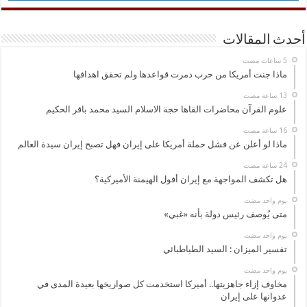
أحدث المقالات
ماذا جنت أمريكا من حرب دمرت قواعدها ولم تحقق اهدافها
علوم القرآن محاضرات القاها حجة الاسلام السيد محمد باقر الحكيم
ماذا لو أعلن عن فشل حملة أمريكا على إيران فهل تصبح إيران سيدة العالم
هل تكشف المواجهة مع إيران أفول الهيمنة الأميركية؟
‏يوم واحد مضت
متى يُوصف رئيس دولة بأنه «غبي»
‏يوم واحد مضت
تفسير الميزان : السيد الطباطبائي
‏يوم واحد مضت
مخاوف إزاء جاهزيتها.. أميركا استخدمت كل صواريخها بعيدة المدى في
عدوانها على إيران