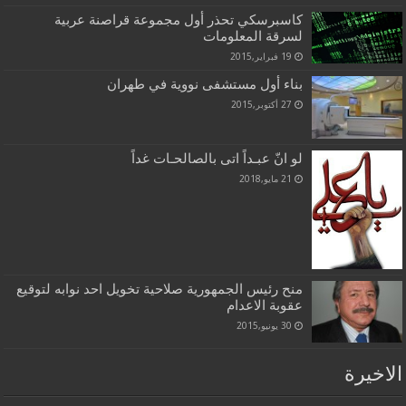
كاسبرسكي تحذر أول مجموعة قراصنة عربية
لسرقة المعلومات
19 فبراير,2015
بناء أول مستشفى نووية في طهران
27 أكتوبر,2015
لو انّ عبـداً اتى بالصالحـات غداً
21 مايو,2018
منح رئيس الجمهورية صلاحية تخويل احد نوابه لتوقيع
عقوبة الاعدام
30 يونيو,2015
الاخيرة