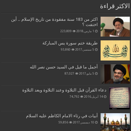
الاكثر قراءة
اكثر من 183 سنة مفقودة من تاريخ الإسلام .. أين
اختفت ؟
1 مارس,2018
223,809
طريقة ختم سورة يس المباركة
5 سبتمبر,2017
93,860
أجمل ما قيل في السيد حسن نصر الله
5 مايو,2017
87,027
دعاء القرآن قبل التلاوة وعند التلاوة وبعد التلاوة
14 أبريل,2016
74,792
أبيات في رثاء الامام الكاظم عليه السلام
10 ديسمبر,2017
59,856