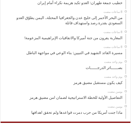
خطيب جمعة طهران: العدو تكبد هزيمة نكراء أمام إيران
من البحر الأحمر إلى خليج عدن والجغرافيا المحتلة.. اليمن يطوّق العدو
السعودي بقدرة رصد واستهداف قاتلة
المغاربة يفرون من جنة أميركا والاتفاقيات الإبراهيمية المزعومة!
مسيرة القائد الشهيد في التبيين: بناء الوعي في مواجهة الباطل
‏يوم واحد مضت
بصــــــائر الدرجــــــات
‏يوم واحد مضت
كيف يكون مستقبل مضيق هرمز
‏يومين مضت
التفاصيل الأولية للخطة الاستراتيجية لضمان امن مضيق هرمز
‏يومين مضت
ماذا جنت أمريكا من حرب دمرت قواعدها ولم تحقق اهدافها