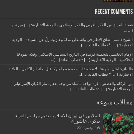
Recent Comments
قضية المرأة بين الفكر الغربي والفكر الإسلامي - الولاية الاخبارية: […] من نحن
[…]...
الشيخ قاسم: اتفاق الإطار في واشنطن مذلةٌ وعارٌ وتنازلٌ عن السيادة - الولاية
الاخبارية: […] *خطاب القائد […]...
الإمام الخامنئي شخصية فريدة في التاريخ السياسي الإسلامي وقدّم نموذجًا
للحاكمية - الولاية الاخبارية: […] *خطاب القائد […]...
قاليباف: لبنان أولويتنا.. لا مفاوضات جديدة مع أميركا قبل الالتزام الكامل - الولاية
الاخبارية: […] *خطاب القائد […]...
بين الركام والعطش.. غزة تواجه مأساة مزدوجة بفعل دمار الكيان الإسرائيلي -
الولاية الاخبارية: […] *خطاب القائد […]...
مقالات منوعة
الملايين في إيران الاسلامية تقيم مراسم العزاء
بذكرى عاشوراء
4 نوفمبر,2014