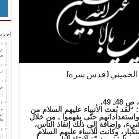
أحدث
عر
في
انطلاق
 الخميني ( قدس سره)
خط
إي
قد بُعث الأنبياء عليهم السلام من
من
ال
واستعداداتهم حتّى يفهموا ـ من خلال
قا
ا شيء، وإضافة إلى ذلك إنقاذ الناس،
كبار، وكانت للأنبياء عليهم السلام
ال