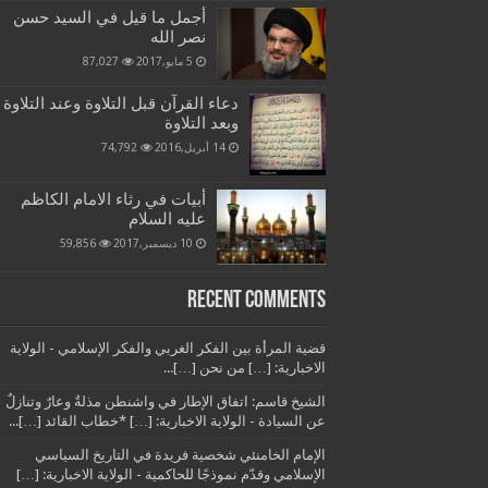
أجمل ما قيل في السيد حسن
نصر الله
5 مايو,2017
87,027
دعاء القرآن قبل التلاوة وعند التلاوة
وبعد التلاوة
14 أبريل,2016
74,792
أبيات في رثاء الامام الكاظم
عليه السلام
10 ديسمبر,2017
59,856
Recent Comments
قضية المرأة بين الفكر الغربي والفكر الإسلامي - الولاية
الاخبارية: […] من نحن […]...
الشيخ قاسم: اتفاق الإطار في واشنطن مذلةٌ وعارٌ وتنازلٌ
عن السيادة - الولاية الاخبارية: […] *خطاب القائد […]...
الإمام الخامنئي شخصية فريدة في التاريخ السياسي
الإسلامي وقدّم نموذجًا للحاكمية - الولاية الاخبارية: […]