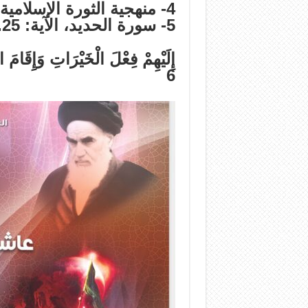
4- منهجية الثورة الإسلامية، ص 51.
5- سورة الحديد، الآية: 25.
إِلَيْهِمْ فِعْلَ الْخَيْرَاتِ وَإِقَامَ ا
6