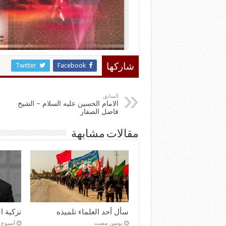
Twitter
Facebook
شاركها
السابق
الامام الحسين عليه السلام – الشيخ
فاضل الصفار
مقالات مشابهة
سأل أحد العلماء تلميذه
تزكية 
‏يومين مضت
‏أسبوع