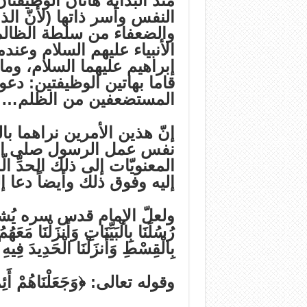
منذ البداية هاتان الوظيفتا
النفس وأسر ذاتها (لأنّ ال
والضعفاء من سلطة الظالمي
الأنبياء عليهم السلام وعندم
إبراهيم عليهما السلام، وما 
قاما بهاتين الوظيفتين: دعو
المستضعفين من الظلم…
إنّ هذين الأمرين نراهما با
نفس عمل الرسول صلى الله
المعنويّات إلى ذلك الحدِّ 
إليه وفوق ذلك وأيضاً دعا إل
ولعلّ الإمام قدس سره يُشير ب
رُسُلَنَا بِالْبَيِّنَاتِ وَأَنزَلْنَا مَعَ
بِالْقِسْطِ وَأَنزَلْنَا الْحَدِيدَ فِيهِ
وقوله تعالى: ﴿وَجَعَلْنَاهُمْ أَئِمَّةً 