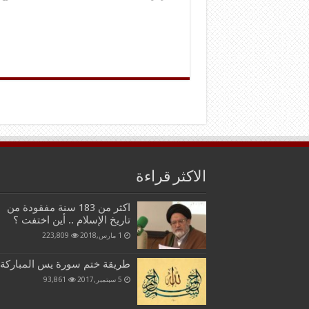
الاكثر قراءة
اكثر من 183 سنة مفقودة من
تاريخ الإسلام .. أين اختفت ؟
1 مارس,2018
223,809
طريقة ختم سورة يس المباركة
5 سبتمبر,2017
93,861