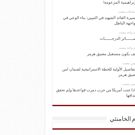
إبراهيمية المزعومة!
يرة القائد الشهيد في التبيين: بناء الوعي في
اجهة الباطل
وم واحد مضت
ــــــائر الدرجــــــات
وم واحد مضت
ف يكون مستقبل مضيق هرمز
ومين مضت
تفاصيل الأولية للخطة الاستراتيجية لضمان امن
يق هرمز
ومين مضت
ذا جنت أمريكا من حرب دمرت قواعدها ولم تحقق
دافها
م الخامنئي