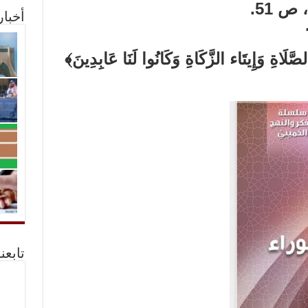
أخبا
لصَّلَاةِ وَإِيتَاء الزَّكَاةِ وَكَانُوا لَنَا عَابِدِينَ﴾
تابعن