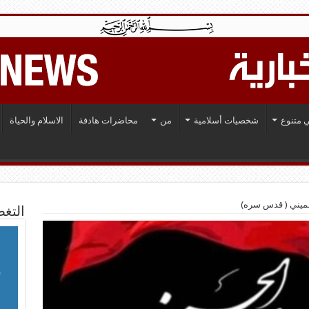
 متنوع
شخصيات أسلامية
من
محاضرات هادفة
الاسلام والحياة
خميني ( قدس سره)
التغط