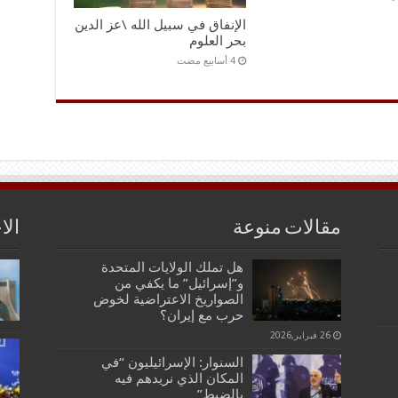
الإنفاق في سبيل الله \عز الدين
بحر العلوم
مقالات منوعة
الا
هل تملك الولايات المتحدة
و”إسرائيل” ما يكفي من
الصواريخ الاعتراضية لخوض
حرب مع إيران؟
26 فبراير,2026
السنوار: الإسرائيليون “في
المكان الذي نريدهم فيه
بالضبط”