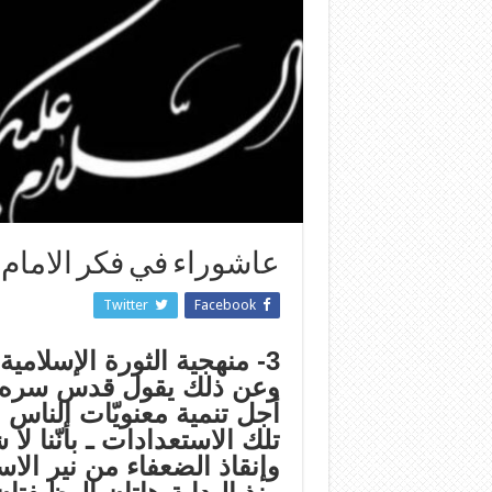
عاشوراء في فكر الامام
Twitter
Facebook
3- منهجية الثورة الإسلامية، ص 48ـ 49.
وعن ذلك يقول قدس سره: “ل
أجل تنمية معنويّات الناس 
تلك الاستعدادات ـ بأنّنا ل
وإنقاذ الضعفاء من نير الاست