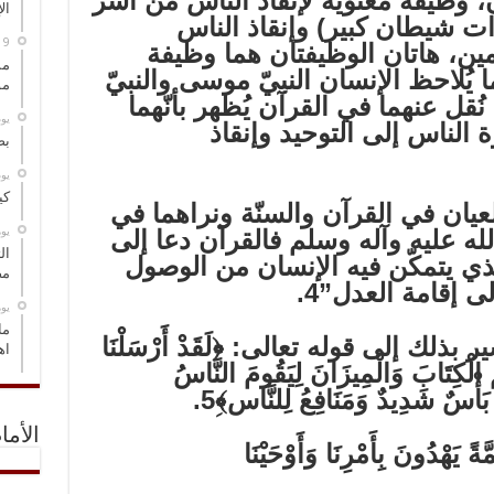
ن، وظيفة معنويّة لإنقاذ الناس من أسر
ال
ذات شيطان كبير) وإنقاذ الناس
ن، هاتان الوظيفتان هما وظيفة
مس
ا يُلاحظ الإنسان النبيّ موسى والنبيّ
مو
نُقل عنهما في القرآن يُظهر بأنّهما
‏ي
ة الناس إلى التوحيد وإنقاذ
بص
‏ي
كي
لعيان في القرآن والسنّة ونراهما في
‏ي
 عليه وآله وسلم فالقرآن دعا إلى
ال
الّذي يتمكّن فيه الإنسان من الوصول
مض
ى إقامة العدل”4.
‏ي
ما
ذلك إلى قوله تعالى: ﴿لَقَدْ أَرْسَلْنَا
اه
هُمُ الْكِتَابَ وَالْمِيزَانَ لِيَقُومَ النَّاسُ
 بَأْسٌ شَدِيدٌ وَمَنَافِعُ لِلنَّاس﴾ِ5.
الأما
يَهْدُونَ بِأَمْرِنَا وَأَوْحَيْنَا